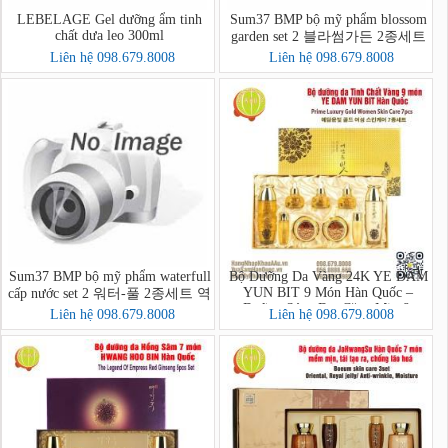
LEBELAGE Gel dưỡng ẩm tinh
Sum37 BMP bộ mỹ phẩm blossom
chất dưa leo 300ml
garden set 2 블라썸가든 2종세트
Liên hệ 098.679.8008
Liên hệ 098.679.8008
Sum37 BMP bộ mỹ phẩm waterfull
Bộ Dưỡng Da Vàng 24K YE DAM
YUN BIT 9 Món Hàn Quốc –
cấp nước set 2 워터-풀 2종세트 역
Dưỡng Sáng Da, Căng Mịn &
매팩
Liên hệ 098.679.8008
Liên hệ 098.679.8008
Chống Lão Hóa Cao Cấp