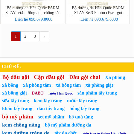
Bộ dưỡng da Hàn Quốc FARM
Bộ dưỡng da Hàn Quốc FARM
STAY set4 dưỡng ẩm, chống lão
STAY Set3 5 món (Escargot
hóa, tái tạo da (Snail Repair Skin
Noblesse Intensive Skin Care 3 Set)
Liên hệ 098.679.8008
Liên hệ 098.679.8008
Care 4 Set)
1
2
3
»
CHỦ ĐỀ:
Bộ dầu gội
Cặp dầu gội
Dầu gội chai
Xà phòng
xà bông
xà phòng tắm
xà bông tắm
xà phòng giặt
xà bông giặt
sản phẩm tẩy trang
DABO
rượu Hàn Quốc
sữa tẩy trang
kem tẩy trang
nước tẩy trang
khăn tẩy trang
dầu tẩy trang
bông tẩy trang
bộ mỹ phẩm
set mỹ phẩm
bộ quà tặng
kem chống nắng
bộ mỹ phẩm dưỡng da
kem dưỡng trắng da
tẩy da chết
rượu truyền thống Hàn Quốc