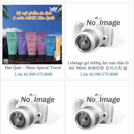
Quốc
80g Hàn Quốc
Bộ mỹ phẩm du lịch 6 món MINIS
Lebelage gel dưỡng ẩm toàn thân lô
Hàn Quốc - Minis Special Travel
hội 300ml 르베라쥬 모이스처 알
Kit
로에 순도 100% 수딩젤
Liên hệ 098.679.8008
Liên hệ 098.679.8008