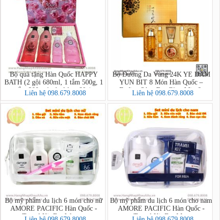
Bộ quà tặng Hàn Quốc HAPPY
Bộ Dưỡng Da Vàng 24K YE DAM
BATH (2 gội 680ml, 1 tắm 500g, 1
YUN BIT 8 Món Hàn Quốc –
tắm 200g, 1 xà phòng 80g)
Dưỡng Sáng Da, Căng Mịn &
Liên hệ 098.679.8008
Liên hệ 098.679.8008
Chống Lão Hóa Cao Cấp
Bộ mỹ phẩm du lịch 6 món cho nữ
Bộ mỹ phẩm du lịch 6 món cho nam
AMORE PACIFIC Hàn Quốc -
AMORE PACIFIC Hàn Quốc -
Travel Kit For Women
Travel Kit For Men
Liên hệ 098.679.8008
Liên hệ 098.679.8008