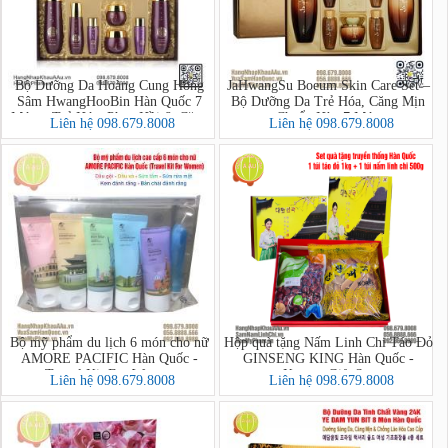
Bộ Dưỡng Da Hoàng Cung Hồng
JaHwangSu Boeum Skin Care Set –
Sâm HwangHooBin Hàn Quốc 7
Bộ Dưỡng Da Trẻ Hóa, Căng Mịn
Món – Trẻ Hóa, Phục Hồi & Căng
Chuẩn Hàn 7 Món
Liên hệ 098.679.8008
Liên hệ 098.679.8008
Mịn Làn Da
Bộ mỹ phẩm du lịch 6 món cho nữ
Hộp quà tặng Nấm Linh Chi Táo Đỏ
AMORE PACIFIC Hàn Quốc -
GINSENG KING Hàn Quốc -
Travel Kit For Women
Korean Gift Set
Liên hệ 098.679.8008
Liên hệ 098.679.8008