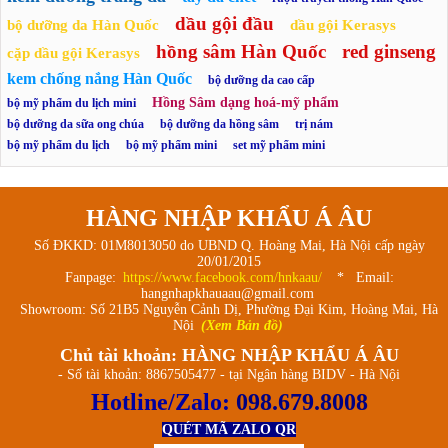
dầu gội đầu
bộ dưỡng da Hàn Quốc
dầu gội Kerasys
hồng sâm Hàn Quốc
red ginseng
cặp dầu gội Kerasys
kem chống nắng Hàn Quốc
bộ dưỡng da cao cấp
Hồng Sâm dạng hoá-mỹ phẩm
bộ mỹ phẩm du lịch mini
bộ dưỡng da sữa ong chúa
bộ dưỡng da hồng sâm
trị nám
bộ mỹ phẩm du lịch
bộ mỹ phẩm mini
set mỹ phẩm mini
HÀNG NHẬP KHẨU Á ÂU
Số ĐKKD: 01M8013050 do UBND Q. Hoàng Mai, Hà Nội cấp ngày
20/01/2015
Fanpage:
https://www.facebook.com/hnkaau/
* Email:
hangnhapkhauaau@gmail.com
Showroom: Số 21B5 Nguyễn Cảnh Dị, Phường Đại Kim, Hoàng Mai, Hà
Nội
(Xem Bản đồ)
Chủ tài khoản: HÀNG NHẬP KHẨU Á ÂU
- Số tài khoản: 8867505477 - tại Ngân hàng BIDV - Hà Nội
Hotline/Zalo:
098.679.8008
QUÉT MÃ ZALO QR