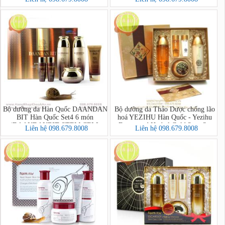
Bộ dưỡng da Hàn Quốc DAANDAN
Bộ dưỡng da Thảo Dược chống lão
BIT Hàn Quốc Set4 6 món
hoá YEZIHU Hàn Quốc - Yezihu
(DAANDANBIT STEM CELL
Fermented Herbal Gold 3pcs Set
Liên hệ 098.679.8008
Liên hệ 098.679.8008
PREMIUM SNAIL 4SET)