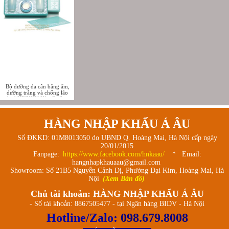
Bộ dưỡng da cân bằng ẩm,
dưỡng trắng và chống lão
hoá YEZIHU Hàn Quốc -
Yezihu Water Pop Nutritious
Skin Care Set
HÀNG NHẬP KHẨU Á ÂU
Số ĐKKD: 01M8013050 do UBND Q. Hoàng Mai, Hà Nội cấp ngày
20/01/2015
Fanpage:
https://www.facebook.com/hnkaau/
* Email:
hangnhapkhauaau@gmail.com
Showroom: Số 21B5 Nguyễn Cảnh Dị, Phường Đại Kim, Hoàng Mai, Hà
Nội
(Xem Bản đồ)
Chủ tài khoản: HÀNG NHẬP KHẨU Á ÂU
- Số tài khoản: 8867505477 - tại Ngân hàng BIDV - Hà Nội
Hotline/Zalo:
098.679.8008