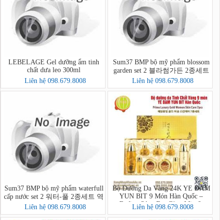
LEBELAGE Gel dưỡng ẩm tinh
Sum37 BMP bộ mỹ phẩm blossom
chất dưa leo 300ml
garden set 2 블라썸가든 2종세트
Liên hệ 098.679.8008
Liên hệ 098.679.8008
Sum37 BMP bộ mỹ phẩm waterfull
Bộ Dưỡng Da Vàng 24K YE DAM
YUN BIT 9 Món Hàn Quốc –
cấp nước set 2 워터-풀 2종세트 역
Dưỡng Sáng Da, Căng Mịn &
매팩
Liên hệ 098.679.8008
Liên hệ 098.679.8008
Chống Lão Hóa Cao Cấp