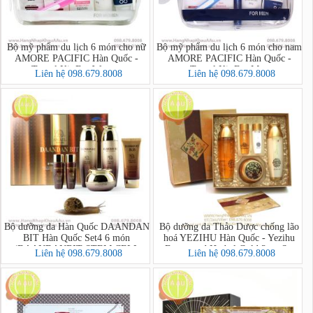
Bộ mỹ phẩm du lịch 6 món cho nữ
Bộ mỹ phẩm du lịch 6 món cho nam
AMORE PACIFIC Hàn Quốc -
AMORE PACIFIC Hàn Quốc -
Travel Kit For Women
Travel Kit For Men
Liên hệ 098.679.8008
Liên hệ 098.679.8008
Bộ dưỡng da Hàn Quốc DAANDAN
Bộ dưỡng da Thảo Dược chống lão
BIT Hàn Quốc Set4 6 món
hoá YEZIHU Hàn Quốc - Yezihu
(DAANDANBIT STEM CELL
Fermented Herbal Gold 3pcs Set
Liên hệ 098.679.8008
Liên hệ 098.679.8008
PREMIUM SNAIL 4SET)