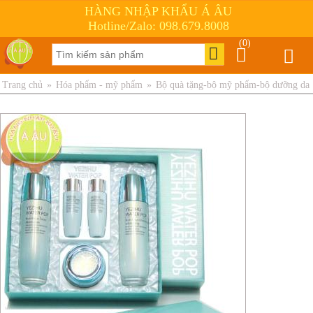
HÀNG NHẬP KHẨU Á ÂU
Hotline/Zalo: 098.679.8008
(0)
Trang chủ
»
Hóa phẩm - mỹ phẩm
»
Bộ quà tặng-bộ mỹ phẩm-bộ dưỡng da