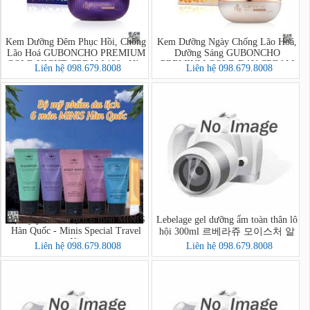
Kem Dưỡng Đêm Phục Hồi, Chống
Kem Dưỡng Ngày Chống Lão Hoá,
Lão Hoá GUBONCHO PREMIUM
Dưỡng Sáng GUBONCHO
GOLD NIGHT CREAM 120g Hàn
PREMIUM GOLD DAY CREAM
Liên hệ 098.679.8008
Liên hệ 098.679.8008
Quốc
80g Hàn Quốc
Bộ mỹ phẩm du lịch 6 món MINIS
Lebelage gel dưỡng ẩm toàn thân lô
Hàn Quốc - Minis Special Travel
hội 300ml 르베라쥬 모이스처 알
Kit
로에 순도 100% 수딩젤
Liên hệ 098.679.8008
Liên hệ 098.679.8008