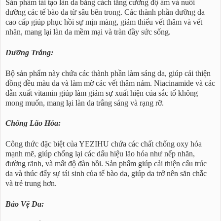
Sản phẩm tái tạo làn da bằng cách tăng cường độ ẩm và nuôi
dưỡng các tế bào da từ sâu bên trong. Các thành phần dưỡng da
cao cấp giúp phục hồi sự mịn màng, giảm thiểu vết thâm và vết
nhăn, mang lại làn da mềm mại và tràn đầy sức sống.
Dưỡng Trắng:
Bộ sản phẩm này chứa các thành phần làm sáng da, giúp cải thiện
đồng đều màu da và làm mờ các vết thâm nám. Niacinamide và các
dẫn xuất vitamin giúp làm giảm sự xuất hiện của sắc tố không
mong muốn, mang lại làn da trắng sáng và rạng rỡ.
Chống Lão Hóa:
Công thức đặc biệt của YEZIHU chứa các chất chống oxy hóa
mạnh mẽ, giúp chống lại các dấu hiệu lão hóa như nếp nhăn,
đường rãnh, và mất độ đàn hồi. Sản phẩm giúp cải thiện cấu trúc
da và thúc đẩy sự tái sinh của tế bào da, giúp da trở nên săn chắc
và trẻ trung hơn.
Bảo Vệ Da: