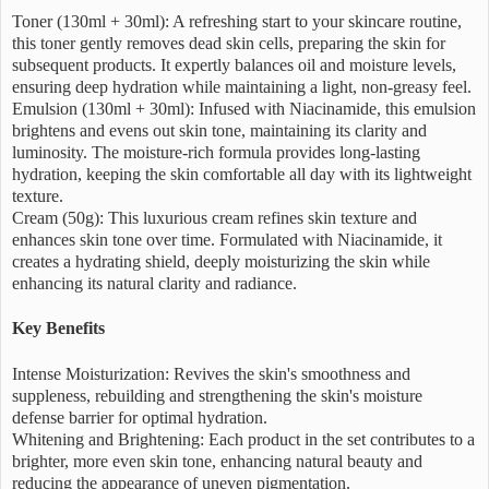
Toner (130ml + 30ml): A refreshing start to your skincare routine,
this toner gently removes dead skin cells, preparing the skin for
subsequent products. It expertly balances oil and moisture levels,
ensuring deep hydration while maintaining a light, non-greasy feel.
Emulsion (130ml + 30ml): Infused with Niacinamide, this emulsion
brightens and evens out skin tone, maintaining its clarity and
luminosity. The moisture-rich formula provides long-lasting
hydration, keeping the skin comfortable all day with its lightweight
texture.
Cream (50g): This luxurious cream refines skin texture and
enhances skin tone over time. Formulated with Niacinamide, it
creates a hydrating shield, deeply moisturizing the skin while
enhancing its natural clarity and radiance.
Key Benefits
Intense Moisturization: Revives the skin's smoothness and
suppleness, rebuilding and strengthening the skin's moisture
defense barrier for optimal hydration.
Whitening and Brightening: Each product in the set contributes to a
brighter, more even skin tone, enhancing natural beauty and
reducing the appearance of uneven pigmentation.