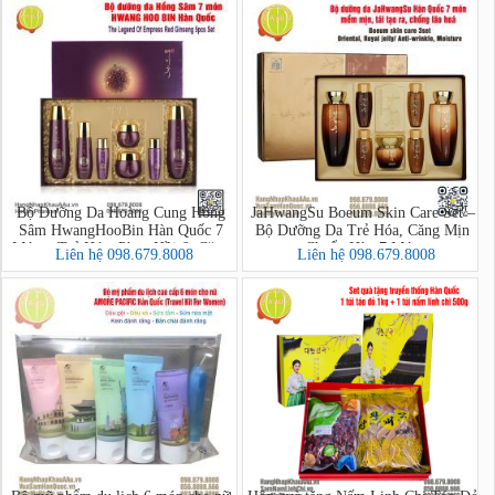
Bộ Dưỡng Da Hoàng Cung Hồng
JaHwangSu Boeum Skin Care Set –
Sâm HwangHooBin Hàn Quốc 7
Bộ Dưỡng Da Trẻ Hóa, Căng Mịn
Món – Trẻ Hóa, Phục Hồi & Căng
Chuẩn Hàn 7 Món
Liên hệ 098.679.8008
Liên hệ 098.679.8008
Mịn Làn Da