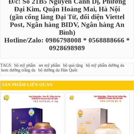
Đ/c: Số 21B5 Nguyễn Cảnh Dị, Phường
Đại Kim, Quận Hoàng Mai, Hà Nội
(gần cổng làng Đại Từ, đối diện Viettel
Post, Ngân hàng BIDV, Ngân hàng An
Bình)
Hotline/Zalo: 0986798008 * 0568888666 *
0928698989
TAGS:
bộ mỹ phẩm
set mỹ phẩm
bộ quà tặng
bộ mỹ phẩm dưỡng da
kem dưỡng trắng da
bộ dưỡng da Hàn Quốc
SẢN PHẨM LIÊN QUAN