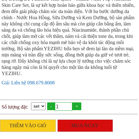
Skin Care Set, là sự kết hợp hoàn hảo giữa khoa học và thiên nhiên,
đem đến giải pháp chăm sóc da toàn diện. Với ba bước dưỡng da
chính - Nước Hoa Hồng, Sữa Dưỡng và Kem Dưỡng, bộ sản phẩm
này không chỉ cung cấp độ ẩm sâu mà còn giúp cân bằng ẩm, làm
sáng da và chống lão hóa hiệu quả. Niacinamide, thành phần chủ
chốt, giúp làm mờ các vết thâm, nám và cải thiện tone da, trong khi
các chất chống oxy hóa mạnh mẽ bảo vệ da khỏi tác động môi
trường. Bộ sản phẩm YEZIHU hứa hẹn sẽ đem lại làn da mềm mại,
mịn màng và tràn đầy sức sống, đồng thời giúp da giữ vẻ tươi trẻ,
rạng rỡ. Đây không chỉ là sự lựa chọn lý tưởng cho việc chăm sóc
hàng ngày mà còn là bí quyết cho một làn da không tuổi từ
YEZIHU.
Giá: Liên hệ 098.679.8008
-
+
Số lượng đặt:
THÊM VÀO GIỎ
MUA NGAY