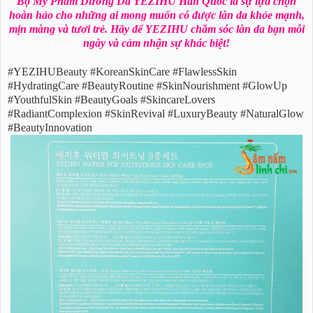
Bộ Mỹ Phẩm Dưỡng Da YEZIHU Hàn Quốc là sự lựa chọn
hoàn hảo cho những ai mong muốn có được làn da khỏe mạnh,
mịn màng và tươi trẻ. Hãy để YEZIHU chăm sóc làn da bạn mỗi
ngày và cảm nhận sự khác biệt!
#YEZIHUBeauty #KoreanSkinCare #FlawlessSkin
#HydratingCare #BeautyRoutine #SkinNourishment #GlowUp
#YouthfulSkin #BeautyGoals #SkincareLovers
#RadiantComplexion #SkinRevival #LuxuryBeauty #NaturalGlow
#BeautyInnovation