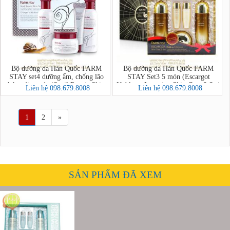
Bộ dưỡng da Hàn Quốc FARM
Bộ dưỡng da Hàn Quốc FARM
STAY set4 dưỡng ẩm, chống lão
STAY Set3 5 món (Escargot
hóa, tái tạo da (Snail Repair Skin
Noblesse Intensive Skin Care 3 Set)
Liên hệ 098.679.8008
Liên hệ 098.679.8008
Care 4 Set)
1
2
»
SẢN PHẨM ĐÃ XEM