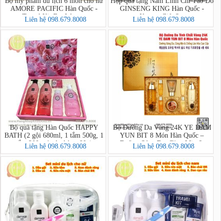
Bộ mỹ phẩm du lịch 6 món cho nữ
Hộp quà tặng Nấm Linh Chi Táo Đỏ
AMORE PACIFIC Hàn Quốc -
GINSENG KING Hàn Quốc -
Travel Kit For Women
Korean Gift Set
Liên hệ 098.679.8008
Liên hệ 098.679.8008
Bộ quà tặng Hàn Quốc HAPPY
Bộ Dưỡng Da Vàng 24K YE DAM
BATH (2 gội 680ml, 1 tắm 500g, 1
YUN BIT 8 Món Hàn Quốc –
tắm 200g, 1 xà phòng 80g)
Dưỡng Sáng Da, Căng Mịn &
Liên hệ 098.679.8008
Liên hệ 098.679.8008
Chống Lão Hóa Cao Cấp