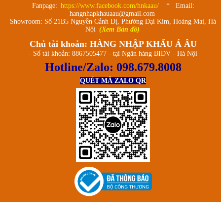
Fanpage:
https://www.facebook.com/hnkaau/
* Email:
hangnhapkhauaau@gmail.com
Showroom: Số 21B5 Nguyễn Cảnh Dị, Phường Đại Kim, Hoàng Mai, Hà
Nội
(Xem Bản đồ)
Chủ tài khoản: HÀNG NHẬP KHẨU Á ÂU
- Số tài khoản: 8867505477 - tại Ngân hàng BIDV - Hà Nội
Hotline/Zalo:
098.679.8008
QUÉT MÃ ZALO QR