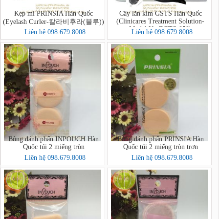
Kẹp mi PRINSIA Hàn Quốc
Cây lăn kim GSTS Hàn Quốc
(Clinicares Treatment Solution-
(Eyelash Curler-칼라비후라(블루))
Model No ZGTS-050)
Liên hệ 098.679.8008
Liên hệ 098.679.8008
Bông đánh phấn INPOUCH Hàn
Bông đánh phấn PRINSIA Hàn
Quốc túi 2 miếng tròn
Quốc túi 2 miếng tròn trơn
Liên hệ 098.679.8008
Liên hệ 098.679.8008