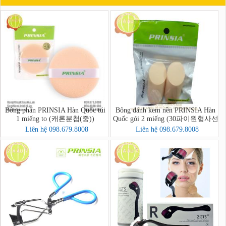
Bông phấn PRINSIA Hàn Quốc túi
Bông đánh kem nền PRINSIA Hàn
1 miếng to (캐론분첩(중))
Quốc gói 2 miếng (30파이원형사선
분첩2p)
Liên hệ 098.679.8008
Liên hệ 098.679.8008