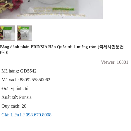
Bông đánh phấn PRINSIA Hàn Quốc túi 1 miếng tròn (극세사면분첩
(대))
Viewer: 16801
Mã hàng: GD5542
Mã vạch: 8809255850062
Đơn vị tính: túi
Xuất xứ: Prinsia
Quy cách: 20
Giá: Liên hệ 098.679.8008