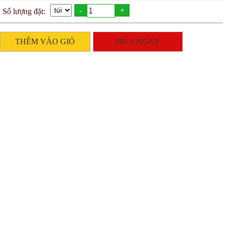
-
+
Số lượng đặt:
THÊM VÀO GIỎ
MUA NGAY