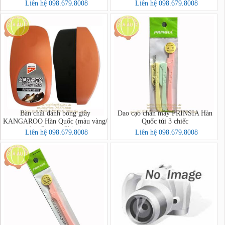
Sponge-크린싱분첩(지갑))
Liên hệ 098.679.8008
Liên hệ 098.679.8008
Bàn chải đánh bóng giầy
Dao cạo chân mày PRINSIA Hàn
KANGAROO Hàn Quốc (màu vàng/
Quốc túi 3 chiếc
đen-Sponge Shine)
Liên hệ 098.679.8008
Liên hệ 098.679.8008