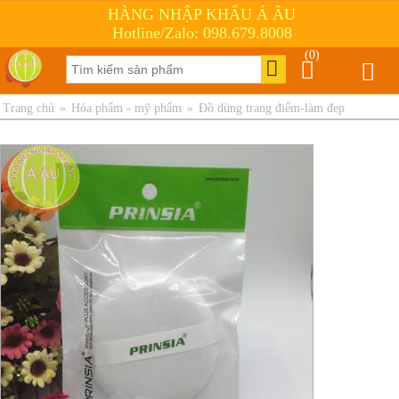
HÀNG NHẬP KHẨU Á ÂU
Hotline/Zalo: 098.679.8008
(0)
Trang chủ
»
Hóa phẩm - mỹ phẩm
»
Đồ dùng trang điểm-làm đẹp