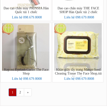
Dao cạo chân mày PRINSIA Hàn
Dao cạo chân mày THE FACE
Quốc túi 1 chiếc
SHOP Hàn Quốc túi 2 chiếc
Liên hệ 098.679.8008
Liên hệ 098.679.8008
Kẹp mi Eyelash Curler The Face
Khăn giấy tẩy trang Mango Seed
Shop
Cleasing Tissue The Face Shop,túi
50 miếng
Liên hệ 098.679.8008
Liên hệ 098.679.8008
1
2
»