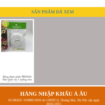
SẢN PHẨM ĐÃ XEM
Bông đánh phấn PRINSIA
Hàn Quốc túi 1 miếng tròn
(극세사면분첩(대))
HÀNG NHẬP KHẨU Á ÂU
Số ĐKKD: 01M8013050 do UBND Q. Hoàng Mai, Hà Nội cấp ngày
20/01/2015