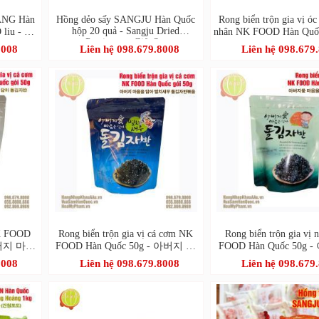
SANG Hàn
Hồng dẻo sấy SANGJU Hàn Quốc
Rong biển trộn gia vị óc
hộp 20 quả - Sangju Dried
Ô liu - 청
nhân NK FOOD Hàn Quố
Persimmon Gift Set
래김
버지 마음을 담아 호두
8008
Liên hệ 098.679.8008
Liên hệ 098.679
김자반 볶음
NK FOOD
Rong biển trộn gia vị cá cơm NK
Rong biển trộn gia vị
아버지 마음
FOOD Hàn Quốc 50g - 아버지 마
FOOD Hàn Quốc 50g
반
음을 담아 멸치새우 돌김자반볶음
마음을 담아 돌김자
8008
Liên hệ 098.679.8008
Liên hệ 098.679