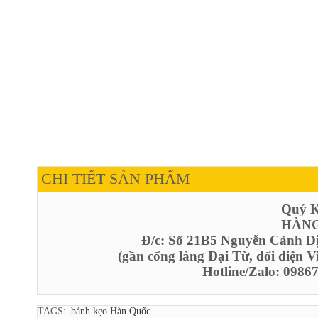
CHI TIẾT SẢN PHẨM
Quý Kh
HÀNG
Đ/c: Số 21B5 Nguyễn Cảnh D
(gần cổng làng Đại Từ, đối diện 
Hotline/Zalo: 098
TAGS:
bánh kẹo Hàn Quốc