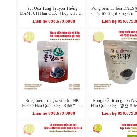
Set Quà Tặng Truyền Thống
Rong biển ăn liền DAE
DAMTUH Hàn Quốc 4 hộp x 15 gói
Quốc lốc 9 gói x 5g dầu 
- DAMTUH Gift Set
정원 올리브유 재
Liên hệ 098.679.8008
Liên hệ 098.679.
Rong biển trộn gia vị ô liu NK
Rong biển trộn gia vị 
FOOD Hàn Quốc 50g - 아버지 마
Hàn Quốc 50g - 광천 
음을 담아 아마씨유 돌김자반
을 담아 돌김자
Liên hệ 098.679.8008
Liên hệ 098.679.