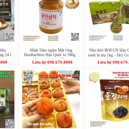
liền
Nhân Sâm ngâm Mật Ong
Nho khô BOEUN Hàn Q
g 24 lốc
DooRaeWon Hàn Quốc lọ 580g -
xanh lá mạ 1kg - Dry 
Honey Ginseng Tea
포도)
8008
Liên hệ 098.679.8008
Liên hệ 098.679