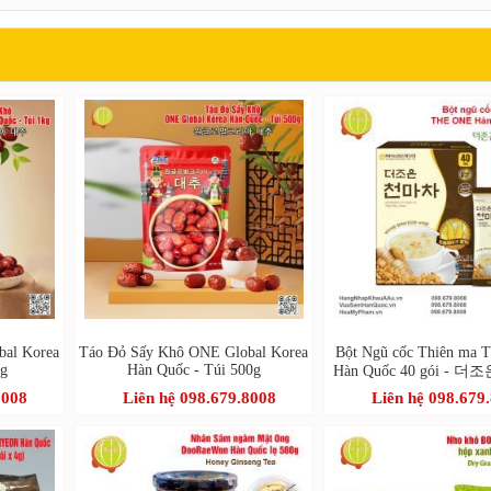
bal Korea
Táo Đỏ Sấy Khô ONE Global Korea
Bột Ngũ cốc Thiên ma
kg
Hàn Quốc - Túi 500g
Hàn Quốc 40 gói - 
40포
8008
Liên hệ 098.679.8008
Liên hệ 098.679