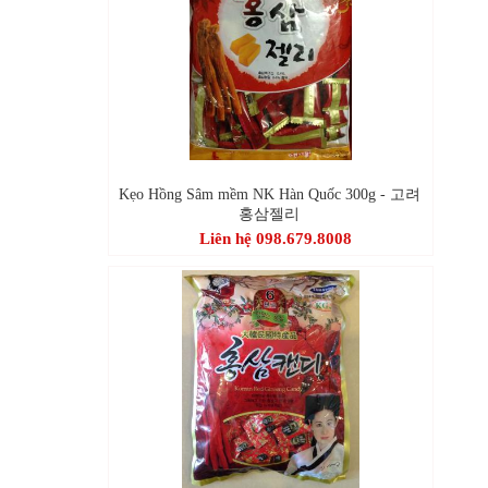
Kẹo Hồng Sâm mềm NK Hàn Quốc 300g - 고려
홍삼젤리
Liên hệ 098.679.8008