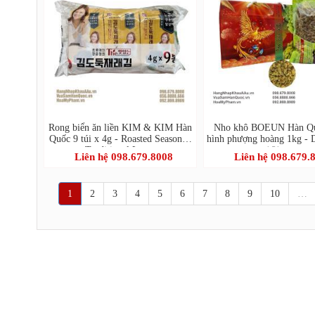
Rong biển ăn liền KIM & KIM Hàn
Nho khô BOEUN Hàn Q
Quốc 9 túi x 4g - Roasted Seasoned
hình phượng hoàng 1kg - 
Traditional Laver
(건청포도)
Liên hệ 098.679.8008
Liên hệ 098.679.
1
2
3
4
5
6
7
8
9
10
…