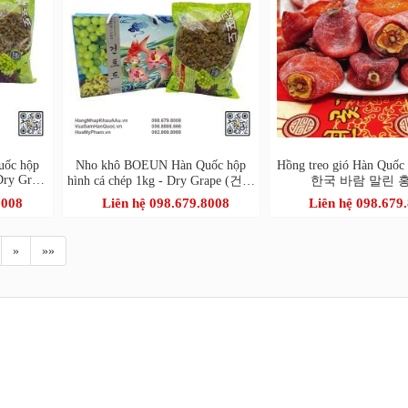
uốc hộp
Nho khô BOEUN Hàn Quốc hộp
Hồng treo gió Hàn Quốc 
Dry Grape
hình cá chép 1kg - Dry Grape (건청
한국 바람 말린 
포도)
8008
Liên hệ 098.679.8008
Liên hệ 098.679
»
»»