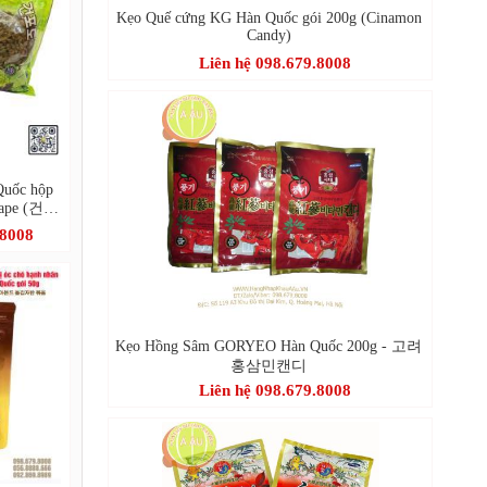
Kẹo Quế cứng KG Hàn Quốc gói 200g (Cinamon
Candy)
Liên hệ 098.679.8008
uốc hộp
Grape (건청
.8008
Kẹo Hồng Sâm GORYEO Hàn Quốc 200g - 고려
홍삼민캔디
Liên hệ 098.679.8008