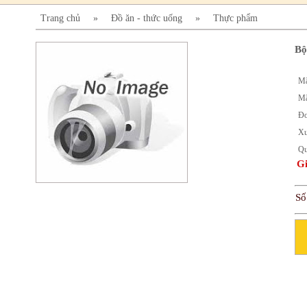
Trang chủ
»
Đồ ăn - thức uống
»
Thực phẩm
Bộ
Mã
Mã
Đơ
Xu
Qu
Gi
Số