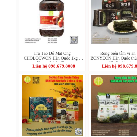
Trà Táo Đỏ Mật Ong
Rong biển tẩm vị ăn 
CHOLOCWON Hàn Quốc 1kg -
BONYEON Hàn Quốc thùn
Honey Jujube Tea
(lốc 3 gói x 4g)
Liên hệ 098.679.8008
Liên hệ 098.679.