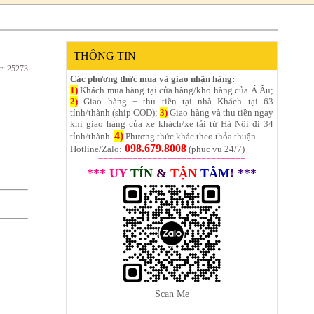
THÔNG TIN
r: 25273
Các phương thức mua và giao nhận hàng:
1)
Khách mua hàng tại cửa hàng/kho hàng của Á Âu;
2)
Giao hàng + thu tiền tại nhà Khách tại 63
tỉnh/thành (ship COD);
3)
Giao hàng và thu tiền ngay
khi giao hàng của xe khách/xe tải từ Hà Nội đi 34
4)
tỉnh/thành.
Phương thức khác theo thỏa thuận
098.679.8008
Hotline/Zalo:
(phục vụ 24/7)
==============================
*** UY
TÍN
&
TẬN
TÂM
! ***
Scan Me