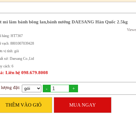
t mì làm bánh bông lan,bánh nướng DAESANG Hàn Quốc 2.5kg
Viewe
 hàng: HT7367
 vạch: 8801007039428
n vị tính: gói
ất xứ: Daesang Co.,Ltd
y cách: 6
á: Liên hệ 098.679.8008
 lượng đặt:
-
+
THÊM VÀO GIỎ
MUA NGAY