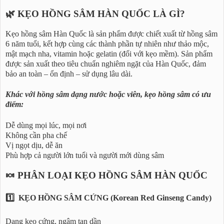
🌿 KẸO HỒNG SÂM HÀN QUỐC LÀ GÌ?
Kẹo hồng sâm Hàn Quốc là sản phẩm được chiết xuất từ hồng sâm
6 năm tuổi, kết hợp cùng các thành phần tự nhiên như thảo mộc,
mật mạch nha, vitamin hoặc gelatin (đối với kẹo mềm). Sản phẩm
được sản xuất theo tiêu chuẩn nghiêm ngặt của Hàn Quốc, đảm
bảo an toàn – ổn định – sử dụng lâu dài.
Khác với hồng sâm dạng nước hoặc viên, kẹo hồng sâm có ưu
điểm:
Dễ dùng mọi lúc, mọi nơi
Không cần pha chế
Vị ngọt dịu, dễ ăn
Phù hợp cả người lớn tuổi và người mới dùng sâm
🍬 PHÂN LOẠI KẸO HỒNG SÂM HÀN QUỐC
1️⃣ KẸO HỒNG SÂM CỨNG (Korean Red Ginseng Candy)
Dạng kẹo cứng, ngậm tan dần