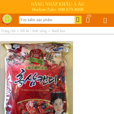
HÀNG NHẬP KHẨU Á ÂU
Hotline/Zalo: 098.679.8008
(0)
Trang chủ
»
Đồ ăn - thức uống
»
Bánh kẹo