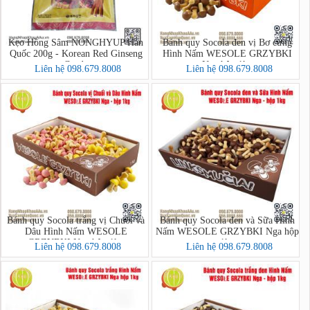
Kẹo Hồng Sâm NONGHYUP Hàn
Bánh quy Socola đen vị Bơ cứng
Quốc 200g - Korean Red Ginseng
Hình Nấm WESOLE GRZYBKI
Candy
Nga hộp 1kg
Liên hệ 098.679.8008
Liên hệ 098.679.8008
Bánh quy Socola trắng vị Chuối và
Bánh quy Socola đen và Sữa Hình
Dâu Hình Nấm WESOLE
Nấm WESOLE GRZYBKI Nga hộp
GRZYBKI Nga hộp 1kg
1kg
Liên hệ 098.679.8008
Liên hệ 098.679.8008