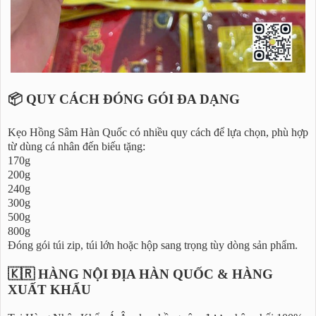
📦 QUY CÁCH ĐÓNG GÓI ĐA DẠNG
Kẹo Hồng Sâm Hàn Quốc có nhiều quy cách để lựa chọn, phù hợp
từ dùng cá nhân đến biếu tặng:
170g
200g
240g
300g
500g
800g
Đóng gói túi zip, túi lớn hoặc hộp sang trọng tùy dòng sản phẩm.
🇰🇷 HÀNG NỘI ĐỊA HÀN QUỐC & HÀNG
XUẤT KHẨU