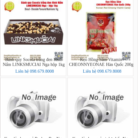
Bánh quy Socola trắng đen Hình
Kẹo Hồng Sâm Vitamin
Nấm LINKSMUCIAI Nga hộp 1kg
CHEONNYEONAE Hàn Quốc 200g
- 고려홍삼비타민캔디
Liên hệ 098.679.8008
Liên hệ 098.679.8008