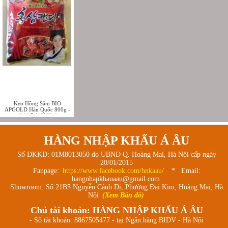
Kẹo Hồng Sâm BIO
APGOLD Hàn Quốc 800g -
고려홍삼민캔디
HÀNG NHẬP KHẨU Á ÂU
Số ĐKKD: 01M8013050 do UBND Q. Hoàng Mai, Hà Nội cấp ngày
20/01/2015
Fanpage:
https://www.facebook.com/hnkaau/
* Email:
hangnhapkhauaau@gmail.com
Showroom: Số 21B5 Nguyễn Cảnh Dị, Phường Đại Kim, Hoàng Mai, Hà
Nội
(Xem Bản đồ)
Chủ tài khoản: HÀNG NHẬP KHẨU Á ÂU
- Số tài khoản: 8867505477 - tại Ngân hàng BIDV - Hà Nội