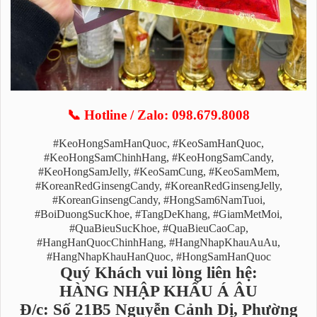
📞 Hotline / Zalo: 098.679.8008
#KeoHongSamHanQuoc, #KeoSamHanQuoc,
#KeoHongSamChinhHang, #KeoHongSamCandy,
#KeoHongSamJelly, #KeoSamCung, #KeoSamMem,
#KoreanRedGinsengCandy, #KoreanRedGinsengJelly,
#KoreanGinsengCandy, #HongSam6NamTuoi,
#BoiDuongSucKhoe, #TangDeKhang, #GiamMetMoi,
#QuaBieuSucKhoe, #QuaBieuCaoCap,
#HangHanQuocChinhHang, #HangNhapKhauAuAu,
#HangNhapKhauHanQuoc, #HongSamHanQuoc
Quý Khách vui lòng liên hệ:
HÀNG NHẬP KHẨU Á ÂU
Đ/c: Số 21B5 Nguyễn Cảnh Dị, Phường