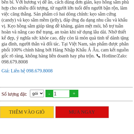
bền bỉ. Với hương vị dễ ăn, cách dùng đơn giản, kẹo hồng sâm phù
hợp cho nhiều đối tượng, từ người lớn tuổi đến người bận rộn, làm
việc căng thẳng. Sản phẩm có hai dòng chính: kẹo sâm cứng
(candy) và kẹo sâm mềm (jelly), đáp ứng đa dạng nhu cầu và khẩu
vị. Kẹo hồng sâm giúp tăng đề kháng, giảm mệt mỏi, hỗ trợ tuần
hoàn và nâng cao thể trạng, an toàn khi sử dụng lâu dài. Nhờ thiết
kế đẹp, ý nghĩa sức khỏe cao, đây còn là món quà tinh tế dành tặng
gia đình, người thân và đối tác. Tại Việt Nam, sản phẩm được phân
phối 100% chính hãng bởi Hàng Nhập Khẩu Á Âu, cam kết nguồn
gốc rõ ràng, không hàng liên doanh hay pha trộn. 📞 Hotline/Zalo:
098.679.8008
Giá: Liên hệ 098.679.8008
-
+
Số lượng đặt:
THÊM VÀO GIỎ
MUA NGAY