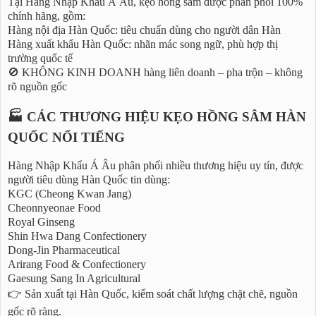
Tại Hàng Nhập Khẩu Á Âu, kẹo hồng sâm được phân phối 100%
chính hãng, gồm:
Hàng nội địa Hàn Quốc: tiêu chuẩn dùng cho người dân Hàn
Hàng xuất khẩu Hàn Quốc: nhãn mác song ngữ, phù hợp thị
trường quốc tế
🚫 KHÔNG KINH DOANH hàng liên doanh – pha trộn – không
rõ nguồn gốc
🏭 CÁC THƯƠNG HIỆU KẸO HỒNG SÂM HÀN
QUỐC NỔI TIẾNG
Hàng Nhập Khẩu Á Âu phân phối nhiều thương hiệu uy tín, được
người tiêu dùng Hàn Quốc tin dùng:
KGC (Cheong Kwan Jang)
Cheonnyeonae Food
Royal Ginseng
Shin Hwa Dang Confectionery
Dong-Jin Pharmaceutical
Arirang Food & Confectionery
Gaesung Sang In Agricultural
👉 Sản xuất tại Hàn Quốc, kiểm soát chất lượng chặt chẽ, nguồn
gốc rõ ràng.