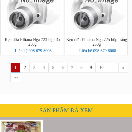
Kẹo dừa Elitana Nga 723 hộp đỏ
Kẹo dừa Elitama Nga 725 hộp trắng
250g
250g
Liên hệ 098.679.8008
Liên hệ 098.679.8008
1
2
3
4
5
6
7
8
9
10
…
»
»»
SẢN PHẨM ĐÃ XEM