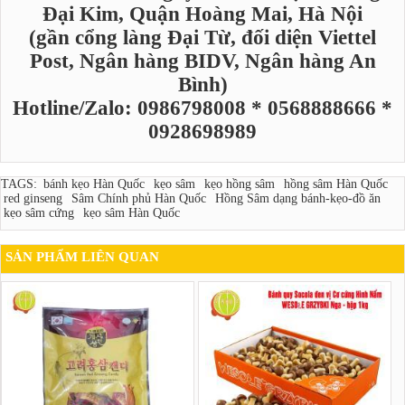
Đại Kim, Quận Hoàng Mai, Hà Nội
(gần cổng làng Đại Từ, đối diện Viettel
Post, Ngân hàng BIDV, Ngân hàng An
Bình)
Hotline/Zalo: 0986798008 * 0568888666 *
0928698989
TAGS:
bánh kẹo Hàn Quốc
kẹo sâm
kẹo hồng sâm
hồng sâm Hàn Quốc
red ginseng
Sâm Chính phủ Hàn Quốc
Hồng Sâm dạng bánh-kẹo-đồ ăn
kẹo sâm cứng
kẹo sâm Hàn Quốc
SẢN PHẨM LIÊN QUAN