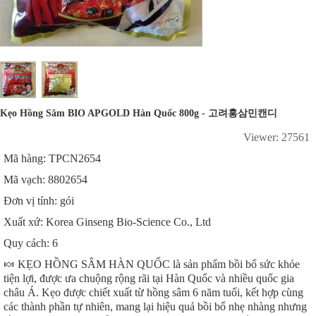
Kẹo Hồng Sâm BIO APGOLD Hàn Quốc 800g - 고려홍삼민캔디
Viewer: 27561
Mã hàng: TPCN2654
Mã vạch: 8802654
Đơn vị tính: gói
Xuất xứ: Korea Ginseng Bio-Science Co., Ltd
Quy cách: 6
🍬 KẸO HỒNG SÂM HÀN QUỐC là sản phẩm bồi bổ sức khỏe
tiện lợi, được ưa chuộng rộng rãi tại Hàn Quốc và nhiều quốc gia
châu Á. Kẹo được chiết xuất từ hồng sâm 6 năm tuổi, kết hợp cùng
các thành phần tự nhiên, mang lại hiệu quả bồi bổ nhẹ nhàng nhưng