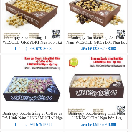
Bánh quy Socola trắng Hình Nấm
Bánh quy Socola trắng đen Hình
WESOLE GRZYBKI Nga hộp 1kg
Nấm WESOLE GRZYBKI Nga hộp
1kg
Liên hệ 098.679.8008
Liên hệ 098.679.8008
Bánh quy Socola trắng vị Coffee và
Bánh quy Socola trắng Hình Nấm
Trà Hình Nấm LINKSMUCIAI Nga
LINKSMUCIAI Nga hộp 1kg
hộp 1kg
Liên hệ 098.679.8008
Liên hệ 098.679.8008