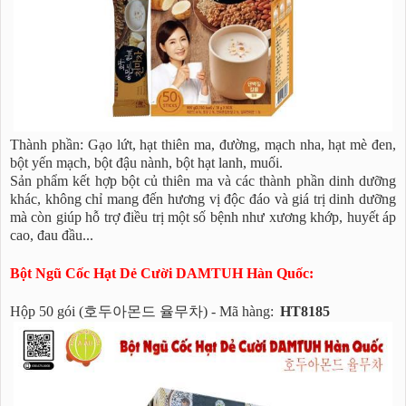
Thành phần: Gạo lứt, hạt thiên ma, đường, mạch nha, hạt mè đen,
bột yến mạch, bột đậu nành, bột hạt lanh, muối.
Sản phẩm kết hợp bột củ thiên ma và các thành phần dinh dưỡng
khác, không chỉ mang đến hương vị độc đáo và giá trị dinh dưỡng
mà còn giúp hỗ trợ điều trị một số bệnh như xương khớp, huyết áp
cao, đau đầu...
Bột Ngũ Cốc Hạt Dẻ Cười DAMTUH Hàn Quốc:
Hộp 50 gói (호두아몬드 율무차) - Mã hàng:
HT8185