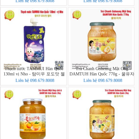
Liên hệ 098.679.8008
Liên hệ 098.679.8008
Thạch nước TAMMUI Hàn Quốc
Trà Chanh Goheung Mật Ong
130ml vị Nho - 탐미우 포도맛 젤
DAMTUH Hàn Quốc 770g - 꿀유자
리
차
Liên hệ 098.679.8008
Liên hệ 098.679.8008