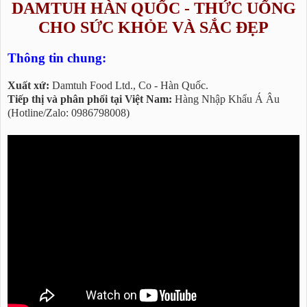
DAMTUH HÀN QUỐC - THỨC UỐNG
CHO SỨC KHỎE VÀ SẮC ĐẸP
Thông tin chung:
Xuất xứ:
Damtuh Food Ltd., Co - Hàn Quốc.
Tiếp thị và phân phối tại Việt Nam:
Hàng Nhập Khẩu Á Âu
(Hotline/Zalo: 0986798008)