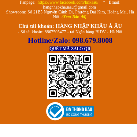
Fanpage:
https://www.facebook.com/hnkaau/
* Email:
hangnhapkhauaau@gmail.com
Showroom: Số 21B5 Nguyễn Cảnh Dị, Phường Đại Kim, Hoàng Mai, Hà
Nội
(Xem Bản đồ)
Chủ tài khoản: HÀNG NHẬP KHẨU Á ÂU
- Số tài khoản: 8867505477 - tại Ngân hàng BIDV - Hà Nội
Hotline/Zalo:
098.679.8008
QUÉT MÃ ZALO QR