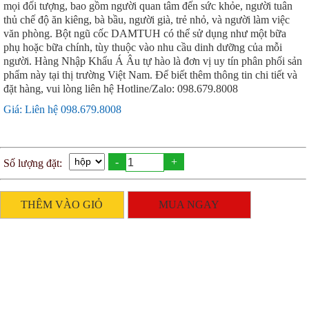
mọi đối tượng, bao gồm người quan tâm đến sức khỏe, người tuân
thủ chế độ ăn kiêng, bà bầu, người già, trẻ nhỏ, và người làm việc
văn phòng. Bột ngũ cốc DAMTUH có thể sử dụng như một bữa
phụ hoặc bữa chính, tùy thuộc vào nhu cầu dinh dưỡng của mỗi
người. Hàng Nhập Khẩu Á Âu tự hào là đơn vị uy tín phân phối sản
phẩm này tại thị trường Việt Nam. Để biết thêm thông tin chi tiết và
đặt hàng, vui lòng liên hệ Hotline/Zalo: 098.679.8008
Giá: Liên hệ 098.679.8008
-
+
Số lượng đặt:
THÊM VÀO GIỎ
MUA NGAY