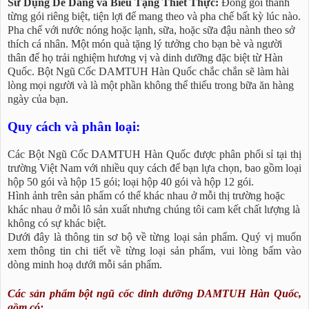
Sử Dụng Dễ Dàng và Biếu Tặng Thiết Thực:
Đóng gói thành
từng gói riêng biệt, tiện lợi để mang theo và pha chế bất kỳ lúc nào.
Pha chế với nước nóng hoặc lạnh, sữa, hoặc sữa đậu nành theo sở
thích cá nhân. Một món quà tặng lý tưởng cho bạn bè và người
thân để họ trải nghiệm hương vị và dinh dưỡng đặc biệt từ Hàn
Quốc. Bột Ngũ Cốc DAMTUH Hàn Quốc chắc chắn sẽ làm hài
lòng mọi người và là một phần không thể thiếu trong bữa ăn hàng
ngày của bạn.
Quy cách và phân loại:
Các Bột Ngũ Cốc DAMTUH Hàn Quốc được phân phối sỉ tại thị
trường Việt Nam với nhiều quy cách để bạn lựa chọn, bao gồm loại
hộp 50 gói và hộp 15 gói; loại hộp 40 gói và hộp 12 gói.
Hình ảnh trên sản phẩm có thể khác nhau ở mỗi thị trường hoặc
khác nhau ở mỗi lô sản xuất nhưng chúng tôi cam kết chất lượng là
không có sự khác biệt.
Dưới đây là thông tin sơ bộ về từng loại sản phẩm. Quý vị muốn
xem thông tin chi tiết về từng loại sản phẩm, vui lòng bấm vào
dòng minh hoạ dưới mỗi sản phẩm.
Các sản phẩm bột ngũ cốc dinh dưỡng DAMTUH Hàn Quốc,
gồm có: