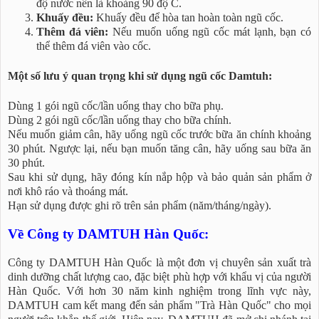
độ nước nên là khoảng 90 độ C.
Khuấy đều:
Khuấy đều để hòa tan hoàn toàn ngũ cốc.
Thêm đá viên:
Nếu muốn uống ngũ cốc mát lạnh, bạn có
thể thêm đá viên vào cốc.
Một số lưu ý quan trọng khi sử dụng ngũ cốc Damtuh:
Dùng 1 gói ngũ cốc/lần uống thay cho bữa phụ.
Dùng 2 gói ngũ cốc/lần uống thay cho bữa chính.
Nếu muốn giảm cân, hãy uống ngũ cốc trước bữa ăn chính khoảng
30 phút. Ngược lại, nếu bạn muốn tăng cân, hãy uống sau bữa ăn
30 phút.
Sau khi sử dụng, hãy đóng kín nắp hộp và bảo quản sản phẩm ở
nơi khô ráo và thoáng mát.
Hạn sử dụng được ghi rõ trên sản phẩm (năm/tháng/ngày).
Về Công ty DAMTUH Hàn Quốc:
Công ty DAMTUH Hàn Quốc là một đơn vị chuyên sản xuất trà
dinh dưỡng chất lượng cao, đặc biệt phù hợp với khẩu vị của người
Hàn Quốc. Với hơn 30 năm kinh nghiệm trong lĩnh vực này,
DAMTUH cam kết mang đến sản phẩm "Trà Hàn Quốc" cho mọi