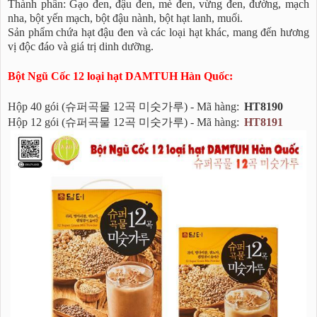
Thành phần: Gạo đen, đậu đen, mè đen, vừng đen, đường, mạch
nha, bột yến mạch, bột đậu nành, bột hạt lanh, muối.
Sản phẩm chứa hạt đậu đen và các loại hạt khác, mang đến hương
vị độc đáo và giá trị dinh dưỡng.
Bột Ngũ Cốc 12 loại hạt DAMTUH Hàn Quốc:
Hộp 40 gói (슈퍼곡물 12곡 미숫가루) - Mã hàng:
HT8190
Hộp 12 gói (슈퍼곡물 12곡 미숫가루) - Mã hàng:
HT8191