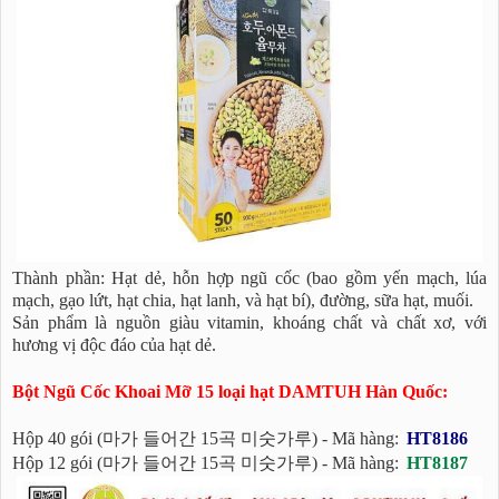
Thành phần: Hạt dẻ, hỗn hợp ngũ cốc (bao gồm yến mạch, lúa
mạch, gạo lứt, hạt chia, hạt lanh, và hạt bí), đường, sữa hạt, muối.
Sản phẩm là nguồn giàu vitamin, khoáng chất và chất xơ, với
hương vị độc đáo của hạt dẻ.
Bột Ngũ Cốc Khoai Mỡ 15 loại hạt DAMTUH Hàn Quốc:
Hộp 40 gói (마가 들어간 15곡 미숫가루) - Mã hàng:
HT8186
Hộp 12 gói (마가 들어간 15곡 미숫가루) - Mã hàng:
HT8187