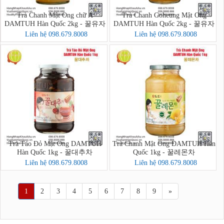
Trà Chanh Mật Ong chữ A
Trà Chanh Goheung Mật Ong
DAMTUH Hàn Quốc 2kg - 꿀유자
DAMTUH Hàn Quốc 2kg - 꿀유자
차A
차
Liên hệ 098.679.8008
Liên hệ 098.679.8008
Trà Táo Đỏ Mật Ong DAMTUH
Trà Chanh Mật Ong DAMTUH Hàn
Hàn Quốc 1kg - 꿀대추차
Quốc 1kg - 꿀레몬차
Liên hệ 098.679.8008
Liên hệ 098.679.8008
1
2
3
4
5
6
7
8
9
»