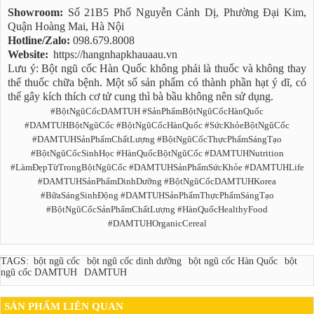
Showroom:
Số 21B5 Phố Nguyễn Cảnh Dị, Phường Đại Kim,
Quận Hoàng Mai, Hà Nội
Hotline/Zalo:
098.679.8008
Website:
https://hangnhapkhauaau.vn
Lưu ý: Bột ngũ cốc Hàn Quốc không phải là thuốc và không thay
thế thuốc chữa bệnh. Một số sản phẩm có thành phần hạt ý dĩ, có
thể gây kích thích cơ tử cung thì bà bầu không nên sử dụng.
#BộtNgũCốcDAMTUH #SảnPhẩmBộtNgũCốcHànQuốc
#DAMTUHBộtNgũCốc #BộtNgũCốcHànQuốc #SứcKhỏeBộtNgũCốc
#DAMTUHSảnPhẩmChấtLượng #BộtNgũCốcThựcPhẩmSángTạo
#BộtNgũCốcSinhHọc #HànQuốcBộtNgũCốc #DAMTUHNutrition
#LàmĐẹpTừTrongBộtNgũCốc #DAMTUHSảnPhẩmSứcKhỏe #DAMTUHLife
#DAMTUHSảnPhẩmDinhDưỡng #BộtNgũCốcDAMTUHKorea
#BữaSángSinhĐộng #DAMTUHSảnPhẩmThựcPhẩmSángTạo
#BộtNgũCốcSảnPhẩmChấtLượng #HànQuốcHealthyFood
#DAMTUHOrganicCereal
TAGS:
bột ngũ cốc
bột ngũ cốc dinh dưỡng
bột ngũ cốc Hàn Quốc
bột
ngũ cốc DAMTUH
DAMTUH
SẢN PHẨM LIÊN QUAN