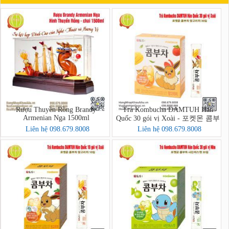
Rượu Thuyền Rồng Brandy
Trà Kombucha DAMTUH Hàn
Armenian Nga 1500ml
Quốc 30 gói vị Xoài - 포켓몬 콤부
차 망고리치 30입
Liên hệ 098.679.8008
Liên hệ 098.679.8008