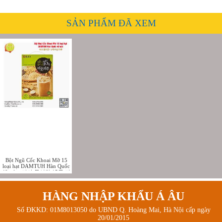
SẢN PHẨM ĐÃ XEM
Bột Ngũ Cốc Khoai Mỡ 15
loại hạt DAMTUH Hàn Quốc
40 gói - 마가 들어간 15곡 미
숫가루
HÀNG NHẬP KHẨU Á ÂU
Số ĐKKD: 01M8013050 do UBND Q. Hoàng Mai, Hà Nội cấp ngày
20/01/2015