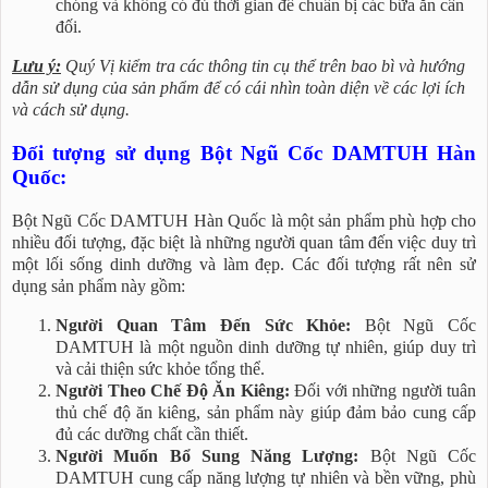
chóng và không có đủ thời gian để chuẩn bị các bữa ăn cân
đối.
Lưu ý:
Quý Vị kiểm tra các thông tin cụ thể trên bao bì và hướng
dẫn sử dụng của sản phẩm để có cái nhìn toàn diện về các lợi ích
và cách sử dụng.
Đối tượng sử dụng Bột Ngũ Cốc DAMTUH Hàn
Quốc:
Bột Ngũ Cốc DAMTUH Hàn Quốc là một sản phẩm phù hợp cho
nhiều đối tượng, đặc biệt là những người quan tâm đến việc duy trì
một lối sống dinh dưỡng và làm đẹp. Các đối tượng rất nên sử
dụng sản phẩm này gồm:
Người Quan Tâm Đến Sức Khỏe:
Bột Ngũ Cốc
DAMTUH là một nguồn dinh dưỡng tự nhiên, giúp duy trì
và cải thiện sức khỏe tổng thể.
Người Theo Chế Độ Ăn Kiêng:
Đối với những người tuân
thủ chế độ ăn kiêng, sản phẩm này giúp đảm bảo cung cấp
đủ các dưỡng chất cần thiết.
Người Muốn Bổ Sung Năng Lượng:
Bột Ngũ Cốc
DAMTUH cung cấp năng lượng tự nhiên và bền vững, phù