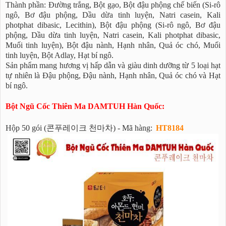
Thành phần: Đường trắng, Bột gạo, Bột đậu phộng chế biến (Si-rô
ngô, Bơ đậu phộng, Dầu dừa tinh luyện, Natri casein, Kali
photphat dibasic, Lecithin), Bột đậu phộng (Si-rô ngô, Bơ đậu
phộng, Dầu dừa tinh luyện, Natri casein, Kali photphat dibasic,
Muối tinh luyện), Bột đậu nành, Hạnh nhân, Quả óc chó, Muối
tinh luyện, Bột Adlay, Hạt bí ngô.
Sản phẩm mang hương vị hấp dẫn và giàu dinh dưỡng từ 5 loại hạt
tự nhiên là Đậu phộng, Đậu nành, Hạnh nhân, Quả óc chó và Hạt
bí ngô.
Bột Ngũ Cốc Thiên Ma DAMTUH Hàn Quốc:
Hộp 50 gói (콘푸레이크 천마차) - Mã hàng:
HT8184