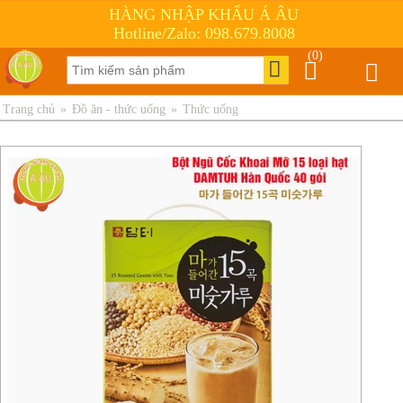
HÀNG NHẬP KHẨU Á ÂU
Hotline/Zalo: 098.679.8008
(0)
Trang chủ
»
Đồ ăn - thức uống
»
Thức uống