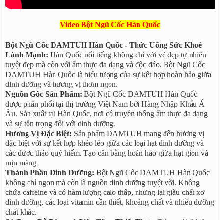
Video Bột Ngũ Cốc Hàn Quốc
Bột Ngũ Cốc DAMTUH Hàn Quốc - Thức Uống Sức Khoẻ
Lành Mạnh:
Hàn Quốc nổi tiếng không chỉ với vẻ đẹp tự nhiên
tuyệt đẹp mà còn với ẩm thực đa dạng và độc đáo. Bột Ngũ Cốc
DAMTUH Hàn Quốc là biểu tượng của sự kết hợp hoàn hảo giữa
dinh dưỡng và hương vị thơm ngon.
Nguồn Gốc Sản Phẩm:
Bột Ngũ Cốc DAMTUH Hàn Quốc
được phân phối tại thị trường Việt Nam bởi Hàng Nhập Khẩu Á
Âu. Sản xuất tại Hàn Quốc, nơi có truyền thống ẩm thực đa dạng
và sự tôn trọng đối với dinh dưỡng.
Hương Vị Đặc Biệt:
Sản phẩm DAMTUH mang đến hương vị
đặc biệt với sự kết hợp khéo léo giữa các loại hạt dinh dưỡng và
các dược thảo quý hiếm. Tạo cân bằng hoàn hảo giữa hạt giòn và
mịn màng.
Thành Phần Dinh Dưỡng:
Bột Ngũ Cốc DAMTUH Hàn Quốc
không chỉ ngon mà còn là nguồn dinh dưỡng tuyệt vời. Không
chứa caffeine và có hàm lượng calo thấp, nhưng lại giàu chất xơ
dinh dưỡng, các loại vitamin cần thiết, khoáng chất và nhiều dưỡng
chất khác.