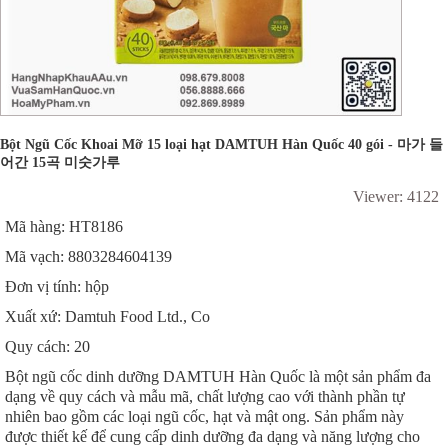
Bột Ngũ Cốc Khoai Mỡ 15 loại hạt DAMTUH Hàn Quốc 40 gói - 마가 들
어간 15곡 미숫가루
Viewer: 4122
Mã hàng: HT8186
Mã vạch: 8803284604139
Đơn vị tính: hộp
Xuất xứ: Damtuh Food Ltd., Co
Quy cách: 20
Bột ngũ cốc dinh dưỡng DAMTUH Hàn Quốc là một sản phẩm đa
dạng về quy cách và mẫu mã, chất lượng cao với thành phần tự
nhiên bao gồm các loại ngũ cốc, hạt và mật ong. Sản phẩm này
được thiết kế để cung cấp dinh dưỡng đa dạng và năng lượng cho