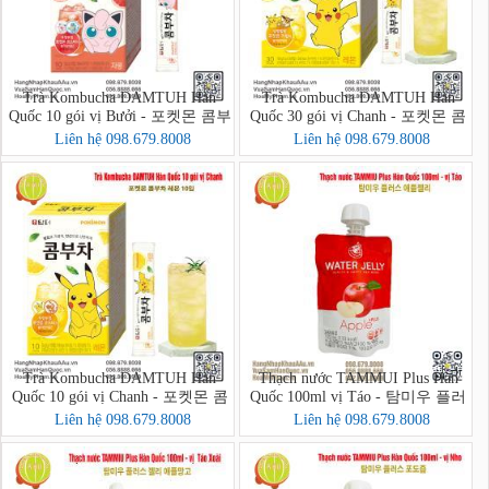
Trà Kombucha DAMTUH Hàn
Trà Kombucha DAMTUH Hàn
Quốc 10 gói vị Bưởi - 포켓몬 콤부
Quốc 30 gói vị Chanh - 포켓몬 콤
차 자몽 10입
부차 레몬 30입
Liên hệ 098.679.8008
Liên hệ 098.679.8008
Trà Kombucha DAMTUH Hàn
Thạch nước TAMMUI Plus Hàn
Quốc 10 gói vị Chanh - 포켓몬 콤
Quốc 100ml vị Táo - 탐미우 플러
부차 레몬 10입
스 애플젤리
Liên hệ 098.679.8008
Liên hệ 098.679.8008