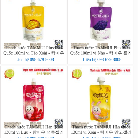
Thạch nước TAMMUI Plus Hàn
Thạch nước TAMMUI Plus Hàn
Quốc 100ml vị Táo Xoài - 탐미우
Quốc 100ml vị Nho - 탐미우 플러
플러스 젤리 애플망고
스 포도즙
Liên hệ 098.679.8008
Liên hệ 098.679.8008
Thạch nước TAMMUI Hàn Quốc
Thạch nước TAMMUI Hàn Quốc
130ml vị Lựu - 탐미우 석류젤리
130ml vị Xoài - 탐미우 망고젤리