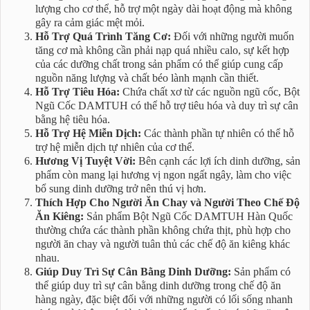
lượng cho cơ thể, hỗ trợ một ngày dài hoạt động mà không
gây ra cảm giác mệt mỏi.
Hỗ Trợ Quá Trình Tăng Cơ:
Đối với những người muốn
tăng cơ mà không cần phải nạp quá nhiều calo, sự kết hợp
của các dưỡng chất trong sản phẩm có thể giúp cung cấp
nguồn năng lượng và chất béo lành mạnh cần thiết.
Hỗ Trợ Tiêu Hóa:
Chứa chất xơ từ các nguồn ngũ cốc, Bột
Ngũ Cốc DAMTUH có thể hỗ trợ tiêu hóa và duy trì sự cân
bằng hệ tiêu hóa.
Hỗ Trợ Hệ Miễn Dịch:
Các thành phần tự nhiên có thể hỗ
trợ hệ miễn dịch tự nhiên của cơ thể.
Hương Vị Tuyệt Vời:
Bên cạnh các lợi ích dinh dưỡng, sản
phẩm còn mang lại hương vị ngon ngất ngây, làm cho việc
bổ sung dinh dưỡng trở nên thú vị hơn.
Thích Hợp Cho Người Ăn Chay và Người Theo Chế Độ
Ăn Kiêng:
Sản phẩm Bột Ngũ Cốc DAMTUH Hàn Quốc
thường chứa các thành phần không chứa thịt, phù hợp cho
người ăn chay và người tuân thủ các chế độ ăn kiêng khác
nhau.
Giúp Duy Trì Sự Cân Bằng Dinh Dưỡng:
Sản phẩm có
thể giúp duy trì sự cân bằng dinh dưỡng trong chế độ ăn
hàng ngày, đặc biệt đối với những người có lối sống nhanh