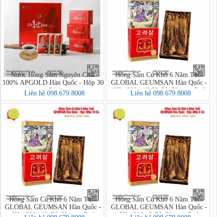
Nước Hồng Sâm Nguyên Chất
Hồng Sâm Củ Khô 6 Năm Tuổi
100% APGOLD Hàn Quốc - Hộp 30
GLOBAL GEUMSAN Hàn Quốc -
Gói
Hộp 300g 12-20 Củ (Korean Red
Liên hệ 098.679.8008
Liên hệ 098.679.8008
Ginseng)
Hồng Sâm Củ Khô 6 Năm Tuổi
Hồng Sâm Củ Khô 6 Năm Tuổi
GLOBAL GEUMSAN Hàn Quốc -
GLOBAL GEUMSAN Hàn Quốc -
Hộp 300g 10 Củ (Korean Red
Hộp 300g 8 Củ (Korean Red