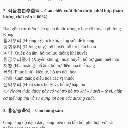
2. 식물혼합추출액 – Cao chiết xuất thảo dược phối hợp (hàm
lượng chất rắn ≥ 60%)
Bao gồm các dược liệu quen thuộc trong y học cổ truyền phương
Đông:
황기뿌리 (Hoàng kỳ): ích khí, nâng sức đề kháng
당귀뿌리 (Đương quy): bổ huyết, hỗ trợ tuần hoàn
계피 (Quế): ôn ấm, hỗ trợ lưu thông khí huyết
천궁뿌리줄기 (Xuyên khung): hoạt huyết, hỗ trợ giảm mệt mỏi
지황 (Địa hoàng): bổ âm, hỗ trợ điều hòa thể trạng
복령 (Phục linh): kiện tỳ, hỗ trợ tiêu hóa
감초 (Cam thảo): điều hòa các vị thuốc
산약뿌리 (Hoài sơn): bổ tỳ vị, hỗ trợ hấp thu
👉 Nhóm thảo dược này có vai trò hỗ trợ khí – huyết – tỳ vị, giúp
cơ thể hấp thu và sử dụng tốt hơn các dưỡng chất.
3. 홍삼농축액 – Cao hồng sâm
Giúp tăng độ đậm đặc, nâng hiệu quả bồi bổ, phù hợp với sản