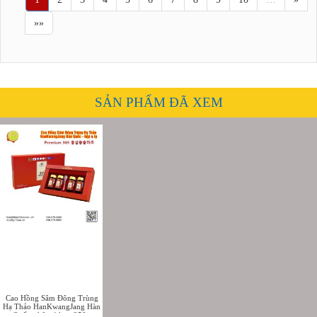
»»
SẢN PHẨM ĐÃ XEM
Cao Hồng Sâm Đông Trùng
Hạ Thảo HanKwangJang Hàn
Quốc - hộp 4 lọ x 250g