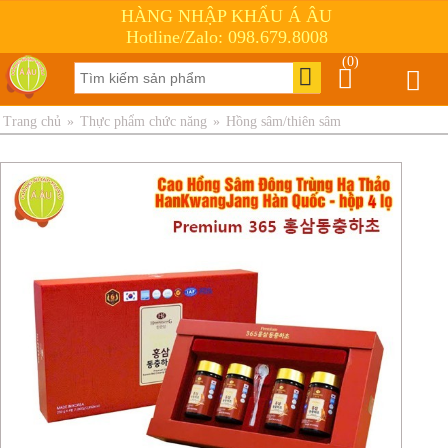
HÀNG NHẬP KHẨU Á ÂU
Hotline/Zalo: 098.679.8008
(0)
Trang chủ
»
Thực phẩm chức năng
»
Hồng sâm/thiên sâm