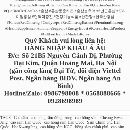
#TangCuongDeKhang #ChamSocSucKhoeLauDai #QuaBieuSucKhoe
#QuaBieuTetCaoCap #홍삼 #홍삼동충하초 #홍삼농축액 #6년근홍삼 #프리
미엄홍삼 #면역력증진 #건강기능식품 #한관장 #한국산홍삼
#KoreanRedGinseng #Cordyceps #RedGinsengExtract #PremiumGinseng
#HealthSupplement #ImmuneSupport #EnergyBoost #KoreanHealthProduct
#GiftForHealth #MadeInKorea
Quý Khách vui lòng liên hệ:
HÀNG NHẬP KHẨU Á ÂU
Đ/c: Số 21B5 Nguyễn Cảnh Dị, Phường
Đại Kim, Quận Hoàng Mai, Hà Nội
(gần cổng làng Đại Từ, đối diện Viettel
Post, Ngân hàng BIDV, Ngân hàng An
Bình)
Hotline/Zalo: 0986798008 * 0568888666 *
0928698989
TAGS:
Cao sâm
cao hồng sâm đông trùng
cao hồng sâm
Cheong Kwan
Jang
cao sâm Hàn Quốc
cao hồng sâm Hàn Quốc
Sâm Chính phủ Hàn
Quốc
HanKwangJang
cao hồng sâm KGC
hồng sâm chính phủ
cao sâm