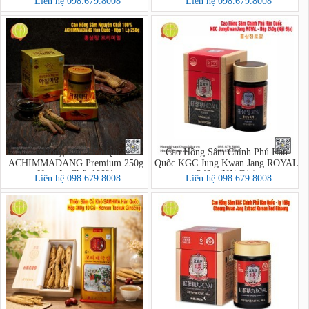
Liên hệ 098.679.8008
Liên hệ 098.679.8008
Ginseng)
Ginseng)
Cao Hồng Sâm Hàn Quốc
Cao Hồng Sâm Chính Phủ Hàn
ACHIMMADANG Premium 250g
Quốc KGC Jung Kwan Jang ROYAL
Nguyên Chất 100%
240g (Nội Địa)
Liên hệ 098.679.8008
Liên hệ 098.679.8008