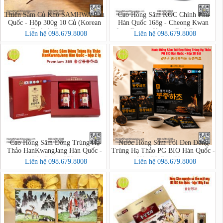
Thiên Sâm Củ Khô SAMHWA Hàn
Cao Hồng Sâm KGC Chính Phủ
Quốc - Hộp 300g 10 Củ (Korean
Hàn Quốc 168g - Cheong Kwan
Taekuk Ginseng)
Jang Extract Korean Red Ginseng
Liên hệ 098.679.8008
Liên hệ 098.679.8008
Cao Hồng Sâm Đông Trùng Hạ
Nước Hồng Sâm Tỏi Đen Đông
Thảo HanKwangJang Hàn Quốc -
Trùng Hạ Thảo PG BIO Hàn Quốc -
hộp 2 lọ x 250g
Hộp 30 Gói (New)
Liên hệ 098.679.8008
Liên hệ 098.679.8008