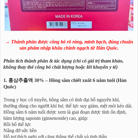
→ Thành phần được công bố rõ ràng, minh bạch, đúng chuẩn
sản phẩm nhập khẩu chính ngạch từ Hàn Quốc.
Phân tích thành phần & tác dụng (chỉ có giá trị tham khảo,
không thay thế công bố chất lượng hoặc lời khuyên y tế)
1. 홍삼추출액 30% – Hồng sâm chiết xuất 6 năm tuổi (Hàn
Quốc)
Trong y học cổ truyền, hồng sâm có tính đại bổ nguyên khí,
thường dùng cho người khí hư, thể lực suy giảm, mệt mỏi kéo dài.
Hồng sâm 6 năm tuổi được xem là giai đoạn dược tính ổn định,
hàm lượng saponin (ginsenoside) cao, giúp:
Bồi bổ thể lực
Nâng đỡ sức bền
Hỗ trợ thích nghi với căng thẳng thể chất và tinh thần