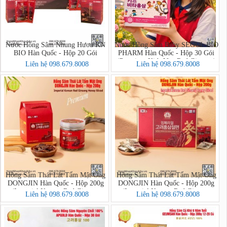
Nước Hồng Sâm Nhung Hươu KN
Nước Hồng Sâm Baby SEOUL BIO
BIO Hàn Quốc - Hộp 20 Gói
PHARM Hàn Quốc - Hộp 30 Gói
(Premium Kids Vita Red Ginseng)
Liên hệ 098.679.8008
Liên hệ 098.679.8008
Hồng Sâm Thái Lát Tẩm Mật Ong
Hồng Sâm Thái Lát Tẩm Mật Ong
DONGJIN Hàn Quốc - Hộp 200g
DONGJIN Hàn Quốc - Hộp 200g
(Imperial Korean Red Ginseng
(Imperial Korean Red Ginseng
Liên hệ 098.679.8008
Liên hệ 098.679.8008
Honey Sliced PREMIUM)
Honey Sliced)