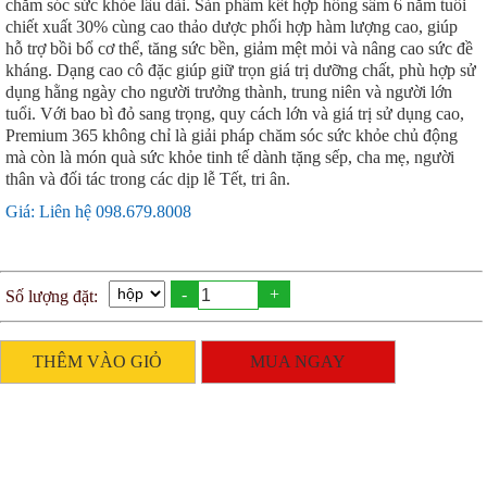
chăm sóc sức khỏe lâu dài. Sản phẩm kết hợp hồng sâm 6 năm tuổi
chiết xuất 30% cùng cao thảo dược phối hợp hàm lượng cao, giúp
hỗ trợ bồi bổ cơ thể, tăng sức bền, giảm mệt mỏi và nâng cao sức đề
kháng. Dạng cao cô đặc giúp giữ trọn giá trị dưỡng chất, phù hợp sử
dụng hằng ngày cho người trưởng thành, trung niên và người lớn
tuổi. Với bao bì đỏ sang trọng, quy cách lớn và giá trị sử dụng cao,
Premium 365 không chỉ là giải pháp chăm sóc sức khỏe chủ động
mà còn là món quà sức khỏe tinh tế dành tặng sếp, cha mẹ, người
thân và đối tác trong các dịp lễ Tết, tri ân.
Giá: Liên hệ 098.679.8008
-
+
Số lượng đặt:
THÊM VÀO GIỎ
MUA NGAY