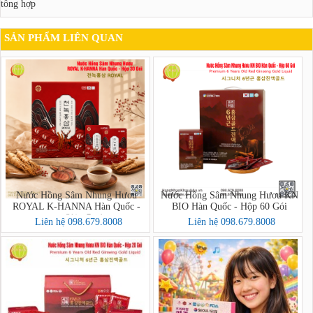
tổng hợp
SẢN PHẨM LIÊN QUAN
Nước Hồng Sâm Nhung Hươu
Nước Hồng Sâm Nhung Hươu KN
ROYAL K-HANNA Hàn Quốc -
BIO Hàn Quốc - Hộp 60 Gói
Hộp 30 Gói (천녹홍삼 ROYAL)
Liên hệ 098.679.8008
Liên hệ 098.679.8008