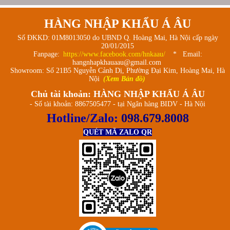
HÀNG NHẬP KHẨU Á ÂU
Số ĐKKD: 01M8013050 do UBND Q. Hoàng Mai, Hà Nội cấp ngày
20/01/2015
Fanpage:
https://www.facebook.com/hnkaau/
* Email:
hangnhapkhauaau@gmail.com
Showroom: Số 21B5 Nguyễn Cảnh Dị, Phường Đại Kim, Hoàng Mai, Hà
Nội
(Xem Bản đồ)
Chủ tài khoản: HÀNG NHẬP KHẨU Á ÂU
- Số tài khoản: 8867505477 - tại Ngân hàng BIDV - Hà Nội
Hotline/Zalo:
098.679.8008
QUÉT MÃ ZALO QR