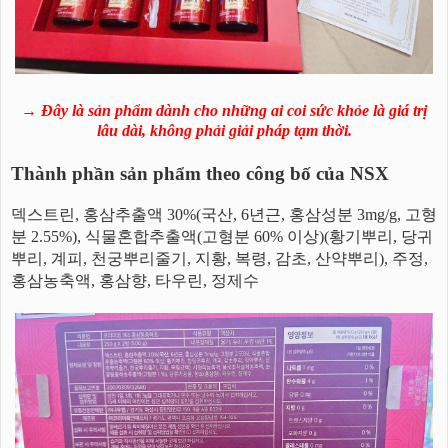
→ Đây là sản phẩm dành cho những ai coi sức khỏe là giá trị
lâu dài, không phải giải pháp tạm thời.
Thành phần sản phẩm theo công bố của NSX
덱스트린, 홍삼추출액 30%(국산, 6년근, 홍삼성분 3mg/g, 고형
분 2.55%), 식물혼합추출액(고형분 60% 이상)(황기뿌리, 당귀
뿌리, 계피, 천궁뿌리줄기, 지황, 복령, 감초, 산약뿌리), 주정,
홍삼농축액, 홍삼향, 타우린, 정제수