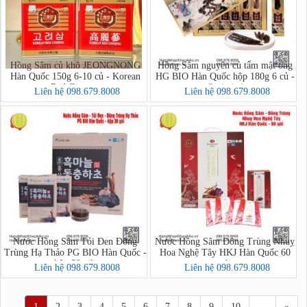
Hồng Sâm củ khô JEONGNONG
Hồng Sâm nguyên củ tẩm mật ong
Hàn Quốc 150g 6-10 củ - Korean
HG BIO Hàn Quốc hộp 180g 6 củ -
Red Ginseng
홍삼정과
Liên hệ 098.679.8008
Liên hệ 098.679.8008
Nước Hồng Sâm Tỏi Đen Đông
Nước Hồng Sâm Đông Trùng Nhuỵ
Trùng Hạ Thảo PG BIO Hàn Quốc -
Hoa Nghệ Tây HKJ Hàn Quốc 60
hộp 30 gói
gói
Liên hệ 098.679.8008
Liên hệ 098.679.8008
1
2
3
4
5
6
7
8
9
10
…
»