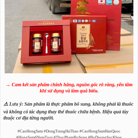
→ Cam kết sản phẩm chính hãng, nguồn gốc rõ ràng, yên tâm
khi sử dụng và làm quà biếu.
⚠️ Lưu ý: Sản phẩm là thực phẩm bổ sung, không phải là thuốc
và không có tác dụng thay thế thuốc chữa bệnh. Hiệu quả tùy
thuộc cơ địa từng người.
#CaoHongSam #DongTrungHaThao #CaoHongSamHanQuoc
#HongSam6NamTuoi #ThucPhamBoSung #BoDuongSucKhoe