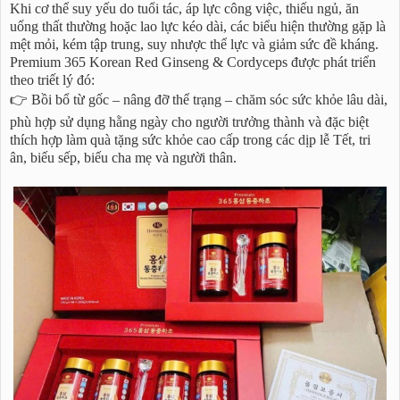
Khi cơ thể suy yếu do tuổi tác, áp lực công việc, thiếu ngủ, ăn
uống thất thường hoặc lao lực kéo dài, các biểu hiện thường gặp là
mệt mỏi, kém tập trung, suy nhược thể lực và giảm sức đề kháng.
Premium 365 Korean Red Ginseng & Cordyceps được phát triển
theo triết lý đó:
👉 Bồi bổ từ gốc – nâng đỡ thể trạng – chăm sóc sức khỏe lâu dài,
phù hợp sử dụng hằng ngày cho người trưởng thành và đặc biệt
thích hợp làm quà tặng sức khỏe cao cấp trong các dịp lễ Tết, tri
ân, biếu sếp, biếu cha mẹ và người thân.