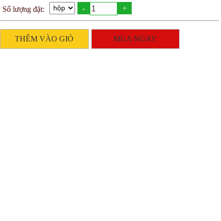
-
+
Số lượng đặt:
THÊM VÀO GIỎ
MUA NGAY