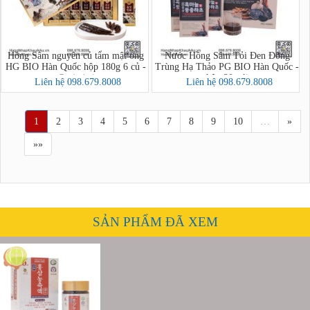
Hồng Sâm nguyên củ tẩm mật ong
Nước Hồng Sâm Tỏi Đen Đông
HG BIO Hàn Quốc hộp 180g 6 củ -
Trùng Hạ Thảo PG BIO Hàn Quốc -
hộp 30 gói
홍삼정과
Liên hệ 098.679.8008
Liên hệ 098.679.8008
1
2
3
4
5
6
7
8
9
10
…
»
»»
SẢN PHẨM ĐÃ XEM