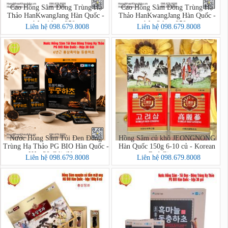
Cao Hồng Sâm Đông Trùng Hạ
Cao Hồng Sâm Đông Trùng Hạ
Thảo HanKwangJang Hàn Quốc -
Thảo HanKwangJang Hàn Quốc -
hộp 4 lọ x 250g
hộp 2 lọ x 250g
Liên hệ 098.679.8008
Liên hệ 098.679.8008
Nước Hồng Sâm Tỏi Đen Đông
Hồng Sâm củ khô JEONGNONG
Trùng Hạ Thảo PG BIO Hàn Quốc -
Hàn Quốc 150g 6-10 củ - Korean
Hộp 30 Gói (New)
Red Ginseng
Liên hệ 098.679.8008
Liên hệ 098.679.8008