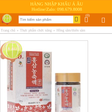
HÀNG NHẬP KHẨU Á ÂU
Hotline/Zalo: 098.679.8008
(0)
Trang chủ
»
Thực phẩm chức năng
»
Hồng sâm/thiên sâm