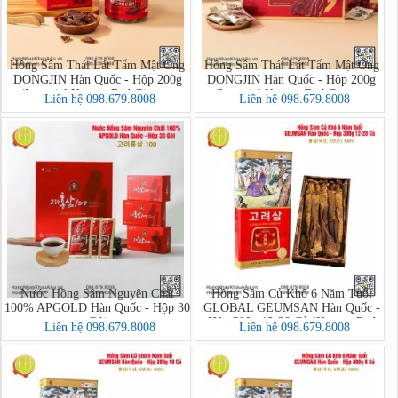
Hồng Sâm Thái Lát Tẩm Mật Ong
Hồng Sâm Thái Lát Tẩm Mật Ong
DONGJIN Hàn Quốc - Hộp 200g
DONGJIN Hàn Quốc - Hộp 200g
(Imperial Korean Red Ginseng
(Imperial Korean Red Ginseng
Liên hệ 098.679.8008
Liên hệ 098.679.8008
Honey Sliced PREMIUM)
Honey Sliced)
Nước Hồng Sâm Nguyên Chất
Hồng Sâm Củ Khô 6 Năm Tuổi
100% APGOLD Hàn Quốc - Hộp 30
GLOBAL GEUMSAN Hàn Quốc -
Gói
Hộp 300g 12-20 Củ (Korean Red
Liên hệ 098.679.8008
Liên hệ 098.679.8008
Ginseng)