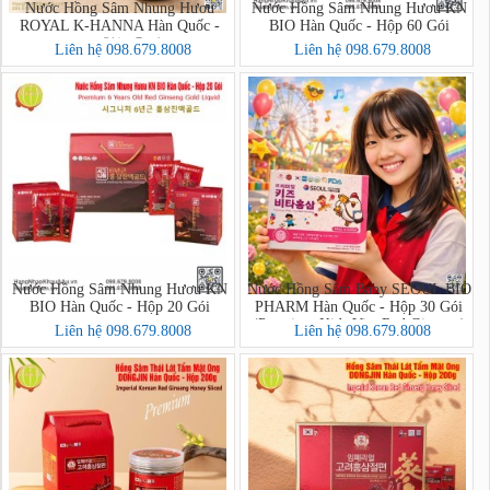
Nước Hồng Sâm Nhung Hươu
Nước Hồng Sâm Nhung Hươu KN
ROYAL K-HANNA Hàn Quốc -
BIO Hàn Quốc - Hộp 60 Gói
Hộp 30 Gói (천녹홍삼 ROYAL)
Liên hệ 098.679.8008
Liên hệ 098.679.8008
Nước Hồng Sâm Nhung Hươu KN
Nước Hồng Sâm Baby SEOUL BIO
BIO Hàn Quốc - Hộp 20 Gói
PHARM Hàn Quốc - Hộp 30 Gói
(Premium Kids Vita Red Ginseng)
Liên hệ 098.679.8008
Liên hệ 098.679.8008