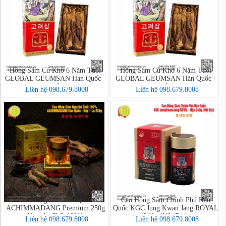
Hồng Sâm Củ Khô 6 Năm Tuổi
Hồng Sâm Củ Khô 6 Năm Tuổi
GLOBAL GEUMSAN Hàn Quốc -
GLOBAL GEUMSAN Hàn Quốc -
Hộp 300g 10 Củ (Korean Red
Hộp 300g 8 Củ (Korean Red
Liên hệ 098.679.8008
Liên hệ 098.679.8008
Ginseng)
Ginseng)
Cao Hồng Sâm Hàn Quốc
Cao Hồng Sâm Chính Phủ Hàn
ACHIMMADANG Premium 250g
Quốc KGC Jung Kwan Jang ROYAL
Nguyên Chất 100%
240g (Nội Địa)
Liên hệ 098.679.8008
Liên hệ 098.679.8008