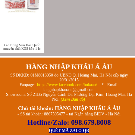
Cao Hồng Sâm Hàn Quốc
nguyên chất KGS hộp 1 lọ
240g (Korean Red Ginseng
Extract Gold)
HÀNG NHẬP KHẨU Á ÂU
Số ĐKKD: 01M8013050 do UBND Q. Hoàng Mai, Hà Nội cấp ngày
20/01/2015
Fanpage:
https://www.facebook.com/hnkaau/
* Email:
hangnhapkhauaau@gmail.com
Showroom: Số 21B5 Nguyễn Cảnh Dị, Phường Đại Kim, Hoàng Mai, Hà
Nội
(Xem Bản đồ)
Chủ tài khoản: HÀNG NHẬP KHẨU Á ÂU
- Số tài khoản: 8867505477 - tại Ngân hàng BIDV - Hà Nội
Hotline/Zalo:
098.679.8008
QUÉT MÃ ZALO QR