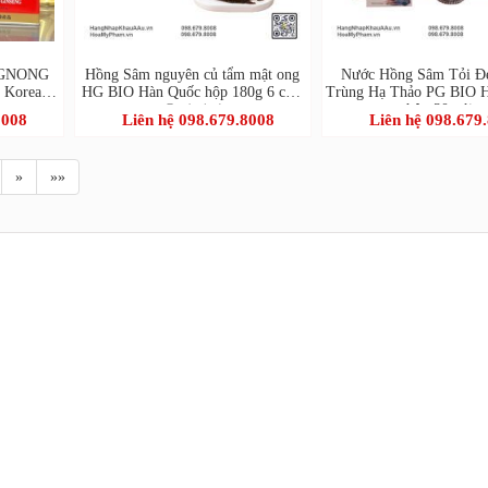
NGNONG
Hồng Sâm nguyên củ tẩm mật ong
Nước Hồng Sâm Tỏi Đ
- Korean
HG BIO Hàn Quốc hộp 180g 6 củ -
Trùng Hạ Thảo PG BIO H
hộp 30 gói
홍삼정과
8008
Liên hệ 098.679.8008
Liên hệ 098.679
»
»»