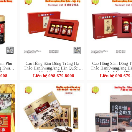
nh Phủ
Cao Hồng Sâm Đông Trùng Hạ
Cao Hồng Sâm Đông T
ng Kwan
Thảo HanKwangJang Hàn Quốc -
Thảo HanKwangJang Hà
 Ginseng
hộp 4 lọ x 250g
hộp 2 lọ x 250
8008
Liên hệ 098.679.8008
Liên hệ 098.679