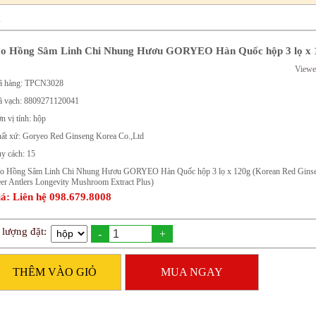
m
o Hồng Sâm Linh Chi Nhung Hươu GORYEO Hàn Quốc hộp 3 lọ x 
Viewe
 hàng: TPCN3028
 vạch: 8809271120041
n vị tính: hộp
ất xứ: Goryeo Red Ginseng Korea Co.,Ltd
y cách: 15
o Hồng Sâm Linh Chi Nhung Hươu GORYEO Hàn Quốc hộp 3 lọ x 120g (Korean Red Gins
er Antlers Longevity Mushroom Extract Plus)
á: Liên hệ 098.679.8008
 lượng đặt:
-
+
THÊM VÀO GIỎ
MUA NGAY