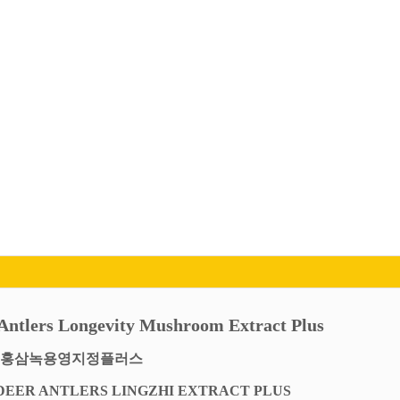
Antlers Longevity Mushroom Extract Plus
홍삼녹용영지정플러스
DEER ANTLERS LINGZHI EXTRACT PLUS