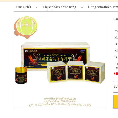
Trang chủ
»
Thực phẩm chức năng
»
Hồng sâm/thiên sâ
Ca
Mã
Mã
Đơ
Xu
Qu
Ca
De
Gi
Số