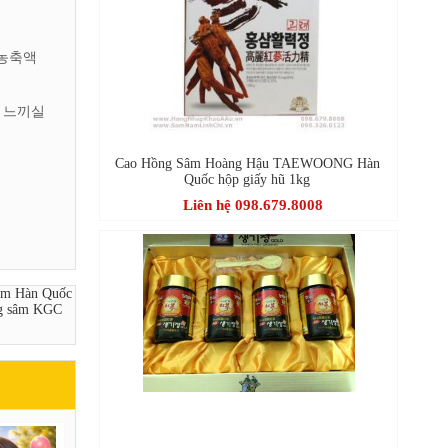
용농축액
 느끼실
Cao Hồng Sâm Hoàng Hậu TAEWOONG Hàn
Quốc hộp giấy hũ 1kg
Liên hệ 098.679.8008
âm Hàn Quốc
ng sâm KGC