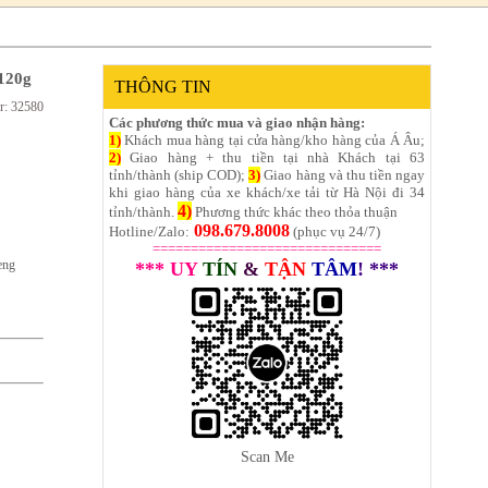
120g
THÔNG TIN
r: 32580
Các phương thức mua và giao nhận hàng:
1)
Khách mua hàng tại cửa hàng/kho hàng của Á Âu;
2)
Giao hàng + thu tiền tại nhà Khách tại 63
tỉnh/thành (ship COD);
3)
Giao hàng và thu tiền ngay
khi giao hàng của xe khách/xe tải từ Hà Nội đi 34
4)
tỉnh/thành.
Phương thức khác theo thỏa thuận
098.679.8008
Hotline/Zalo:
(phục vụ 24/7)
==============================
eng
*** UY
TÍN
&
TẬN
TÂM
! ***
Scan Me