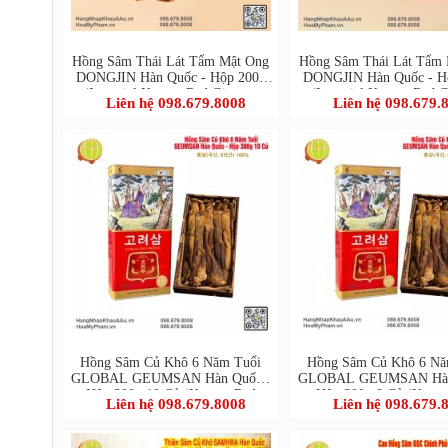
Hồng Sâm Thái Lát Tẩm Mật Ong
Hồng Sâm Thái Lát Tẩm
DONGJIN Hàn Quốc - Hộp 200g
DONGJIN Hàn Quốc - H
(Imperial Korean Red Ginseng
(Imperial Korean Red G
Liên hệ 098.679.8008
Liên hệ 098.679.
Honey Sliced PREMIUM)
Honey Sliced)
Hồng Sâm Củ Khô 6 Năm Tuổi
Hồng Sâm Củ Khô 6 Nă
GLOBAL GEUMSAN Hàn Quốc -
GLOBAL GEUMSAN Hàn
Hộp 300g 10 Củ (Korean Red
Hộp 300g 8 Củ (Korea
Liên hệ 098.679.8008
Liên hệ 098.679.
Ginseng)
Ginseng)