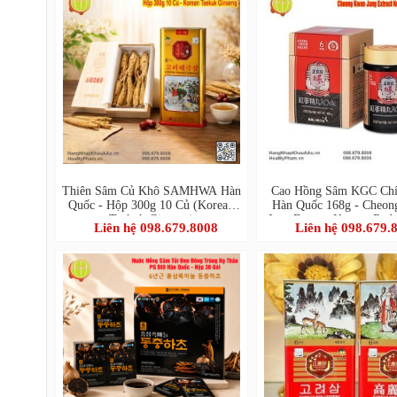
Thiên Sâm Củ Khô SAMHWA Hàn
Cao Hồng Sâm KGC Chí
Quốc - Hộp 300g 10 Củ (Korean
Hàn Quốc 168g - Cheo
Taekuk Ginseng)
Jang Extract Korean Red
Liên hệ 098.679.8008
Liên hệ 098.679.