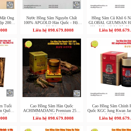
 Mật Ong
Nước Hồng Sâm Nguyên Chất
Hồng Sâm Củ Khô 6 N
ộp 200g
100% APGOLD Hàn Quốc - Hộp
GLOBAL GEUMSAN Hàn
inseng
30 Gói
Hộp 300g 12-20 Củ (Ko
8008
Liên hệ 098.679.8008
Liên hệ 098.679
Ginseng)
m Tuổi
Cao Hồng Sâm Hàn Quốc
Cao Hồng Sâm Chính 
 Quốc -
ACHIMMADANG Premium 250g
Quốc KGC Jung Kwan J
n Red
Nguyên Chất 100%
240g (Nội Địa)
8008
Liên hệ 098.679.8008
Liên hệ 098.679