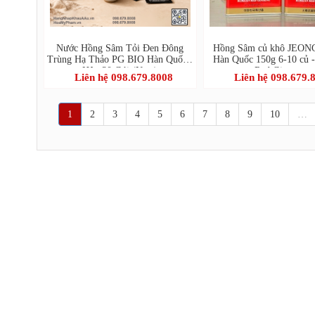
Nước Hồng Sâm Tỏi Đen Đông
Hồng Sâm củ khô JEO
Trùng Hạ Thảo PG BIO Hàn Quốc -
Hàn Quốc 150g 6-10 củ 
Hộp 30 Gói (New)
Red Ginseng
Liên hệ 098.679.8008
Liên hệ 098.679.
1
2
3
4
5
6
7
8
9
10
…