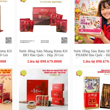
Hươu KN
Nước Hồng Sâm Nhung Hươu KN
Nước Hồng Sâm Baby S
0 Gói
BIO Hàn Quốc - Hộp 20 Gói
PHARM Hàn Quốc - Hộ
(Premium Kids Vita Red
8008
Liên hệ 098.679.8008
Liên hệ 098.679