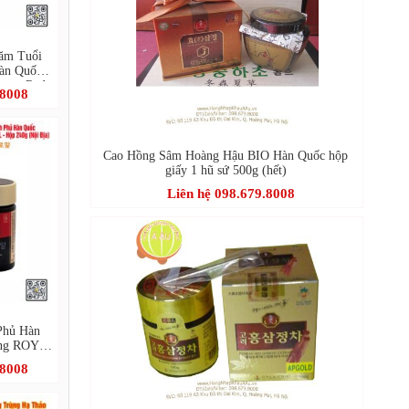
ăm Tuổi
 Quốc -
rean Red
.8008
Cao Hồng Sâm Hoàng Hậu BIO Hàn Quốc hộp
giấy 1 hũ sứ 500g (hết)
Liên hệ 098.679.8008
Phủ Hàn
ang ROYAL
.8008