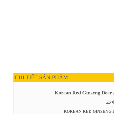
CHI TIẾT SẢN PHẨM
Korean Red Ginseng Deer 
고려
KOREAN RED GINSENG 