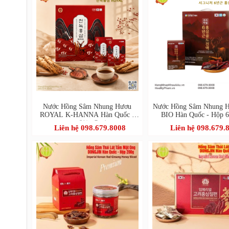
Nước Hồng Sâm Nhung Hươu
Nước Hồng Sâm Nhung 
ROYAL K-HANNA Hàn Quốc -
BIO Hàn Quốc - Hộp 6
Hộp 30 Gói (천녹홍삼 ROYAL)
Liên hệ 098.679.8008
Liên hệ 098.679.