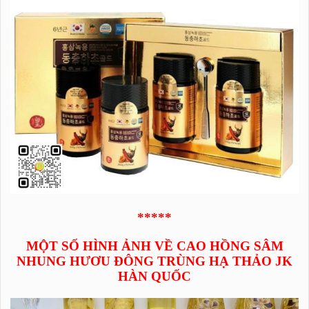
*****
MỘT SỐ HÌNH ẢNH VỀ CAO HỒNG SÂM
NHUNG HƯƠU ĐÔNG TRÙNG HẠ THẢO JK
HÀN QUỐC