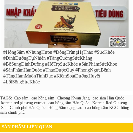
#HồngSâm #NhungHươu #ĐôngTrùngHạThảo #SứcKhỏe
#DinhDưỡngTựNhiên #TăngCườngSứcKháng
#BổSungDinhDưỡng #HỗTrợSứcKhỏe #SảnPhẩmSứcKhỏe
#SảnPhẩmHànQuốc #ThảoDượcQuý #PhòngNgừaBệnh
#TăngHamMuốnTìnhDục #KiểmSoátĐườngHuyết
#LốiSốngSứcKhỏe
TAGS:
Cao sâm
cao hồng sâm
Cheong Kwan Jang
cao sâm Hàn Quốc
korean red ginseng extract
cao hồng sâm Hàn Quốc
Korean Red Ginseng
Sâm Chính phủ Hàn Quốc
Hồng Sâm dạng cao
cao hồng sâm KGC
hồng
sâm chính phủ
SẢN PHẨM LIÊN QUAN