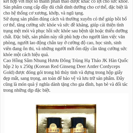
kết hợp với một số thành phần thảo dược khác có lợi cho sức khỏe.
Sản phẩm cung cấp đầy đủ chất dinh dưỡng cho cơ thể, đặc biệt là
cho hệ thống cơ xương, khớp, và ngũ tạng.
Sử dụng sản phẩm đúng cách và thường xuyên có thể giúp bồi bổ
cơ thể, tăng cường sức khỏe và sức đề kháng, giúp cải thiện tình
trạng mệt mỏi và phục hồi sức khỏe sau bệnh tật hoặc thiếu dưỡng
chất. Đặc biệt, sản phẩm này rất phù hợp cho người làm việc văn
phòng, người lao động chân tay ở cường độ cao, học sinh, sinh
viên đang ôn thi, và những người mới ốm dậy cần tăng cường sức
khỏe một cách hiệu quả.
Cao Hồng Sâm Nhung Hươu Đông Trùng Hạ Thảo JK Hàn Quốc
hộp 2 lọ x 250g (Korean Red Ginseng Deer Antler Cordyceps
Gold) được đóng gói trong hũ thủy tinh và đựng trong hộp giấy
đẹp mắt, sang trọng, an toàn để bảo vệ và lưu trữ sản phẩm. Đây
cũng là món quà ý nghĩa dành tặng cho gia đình, bạn bè và đối tác
trong những dịp đặc biệt.