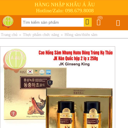
HÀNG NHẬP KHẨU Á ÂU
Hotline/Zalo: 098.679.8008
(0)
Trang chủ
»
Thực phẩm chức năng
»
Hồng sâm/thiên sâm