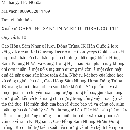
Mã hàng: TPCN6602
Mã vạch: 8809632844769
Đơn vị tính: hộp
Xuất xứ: GAESUNG SANG IN AGRICULTURAL CO.,LTD
Quy cách: 10
Cao Hồng Sâm Nhung Hươu Đông Trùng JK Hàn Quốc 2 lọ x
250g - Korean Red Ginseng Deer Antler Cordyceps Gold là sự kết
hợp hoàn hảo của ba thành phần chính tự nhiên quý hiếm: Hồng
Sâm, Nhung Hươu và Đông Trùng Hạ Thảo. Sản phẩm này không
chỉ đơn thuần là một bổ sung dinh dưỡng mà còn là một cách hiệu
quả để nâng cao sức khỏe toàn diện. Nhờ sự kết hợp của khoa học
và công nghệ tiên tiến, Cao Hồng Sâm Nhung Hươu Đông Trùng
JK mang lại một loạt lợi ích sức khỏe khó tin. Sản phẩm này cải
thiện quá trình chuyển hóa năng lượng trong tế bào, giúp bạn tăng
cường sức bền và khả năng chịu đựng trong công việc, học tập và
tập thể dục. Hệ miễn dịch của bạn sẽ được bảo vệ và củng cố, giúp
ngăn ngừa các bệnh lý và tổn thương tế bào. Đặc biệt, sản phẩm này
hỗ trợ nam giới tăng cường ham muốn tình dục và khắc phục các
vấn đề về sinh lý. Ngoài ra, Cao Hồng Sâm Nhung Hươu Đông
Trùng JK còn hỗ trợ kiểm soát tiểu đường và nhiều bệnh liên quan