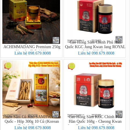
Cao Hồng Sâm Hàn Quốc
Cao Hồng Sâm Chính Phủ Hàn
ACHIMMADANG Premium 250g
Quốc KGC Jung Kwan Jang ROYAL
Nguyên Chất 100%
240g (Nội Địa)
Liên hệ 098.679.8008
Liên hệ 098.679.8008
Thiên Sâm Củ Khô SAMHWA Hàn
Cao Hồng Sâm KGC Chính Phủ
Quốc - Hộp 300g 10 Củ (Korean
Hàn Quốc 168g - Cheong Kwan
Taekuk Ginseng)
Jang Extract Korean Red Ginseng
Liên hệ 098.679.8008
Liên hệ 098.679.8008