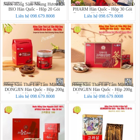
Nước Hồng Sâm Nhung Hươu KN
Nước Hồng Sâm Baby SEOUL BIO
BIO Hàn Quốc - Hộp 20 Gói
PHARM Hàn Quốc - Hộp 30 Gói
(Premium Kids Vita Red Ginseng)
Liên hệ 098.679.8008
Liên hệ 098.679.8008
Hồng Sâm Thái Lát Tẩm Mật Ong
Hồng Sâm Thái Lát Tẩm Mật Ong
DONGJIN Hàn Quốc - Hộp 200g
DONGJIN Hàn Quốc - Hộp 200g
(Imperial Korean Red Ginseng
(Imperial Korean Red Ginseng
Liên hệ 098.679.8008
Liên hệ 098.679.8008
Honey Sliced PREMIUM)
Honey Sliced)