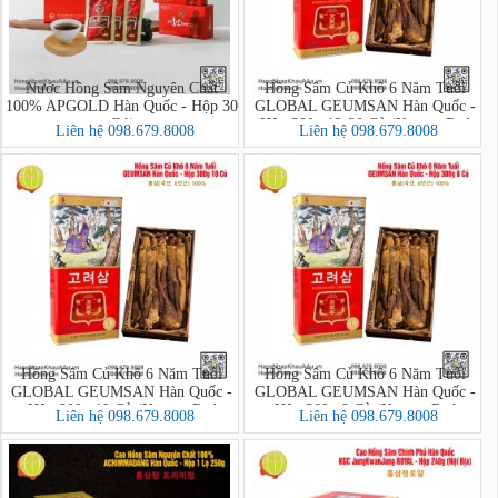
Nước Hồng Sâm Nguyên Chất
Hồng Sâm Củ Khô 6 Năm Tuổi
100% APGOLD Hàn Quốc - Hộp 30
GLOBAL GEUMSAN Hàn Quốc -
Gói
Hộp 300g 12-20 Củ (Korean Red
Liên hệ 098.679.8008
Liên hệ 098.679.8008
Ginseng)
Hồng Sâm Củ Khô 6 Năm Tuổi
Hồng Sâm Củ Khô 6 Năm Tuổi
GLOBAL GEUMSAN Hàn Quốc -
GLOBAL GEUMSAN Hàn Quốc -
Hộp 300g 10 Củ (Korean Red
Hộp 300g 8 Củ (Korean Red
Liên hệ 098.679.8008
Liên hệ 098.679.8008
Ginseng)
Ginseng)