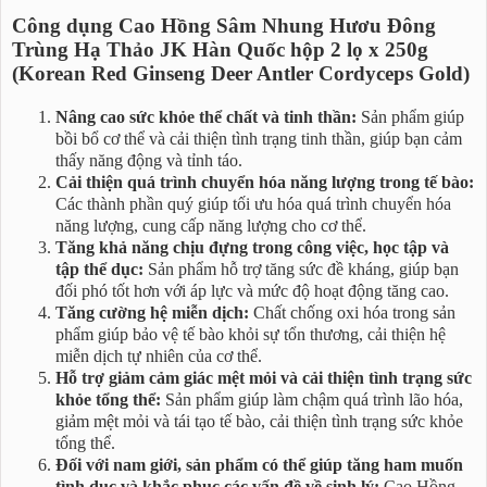
Công dụng Cao Hồng Sâm Nhung Hươu Đông
Trùng Hạ Thảo JK Hàn Quốc hộp 2 lọ x 250g
(Korean Red Ginseng Deer Antler Cordyceps Gold)
Nâng cao sức khỏe thể chất và tinh thần:
Sản phẩm giúp
bồi bổ cơ thể và cải thiện tình trạng tinh thần, giúp bạn cảm
thấy năng động và tỉnh táo.
Cải thiện quá trình chuyển hóa năng lượng trong tế bào:
Các thành phần quý giúp tối ưu hóa quá trình chuyển hóa
năng lượng, cung cấp năng lượng cho cơ thể.
Tăng khả năng chịu đựng trong công việc, học tập và
tập thể dục:
Sản phẩm hỗ trợ tăng sức đề kháng, giúp bạn
đối phó tốt hơn với áp lực và mức độ hoạt động tăng cao.
Tăng cường hệ miễn dịch:
Chất chống oxi hóa trong sản
phẩm giúp bảo vệ tế bào khỏi sự tổn thương, cải thiện hệ
miễn dịch tự nhiên của cơ thể.
Hỗ trợ giảm cảm giác mệt mỏi và cải thiện tình trạng sức
khỏe tổng thể:
Sản phẩm giúp làm chậm quá trình lão hóa,
giảm mệt mỏi và tái tạo tế bào, cải thiện tình trạng sức khỏe
tổng thể.
Đối với nam giới, sản phẩm có thể giúp tăng ham muốn
tình dục và khắc phục các vấn đề về sinh lý:
Cao Hồng