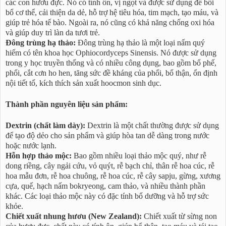
các con hươu đực. Nó có tính ôn, vị ngọt và được sử dụng để bồi
bổ cơ thể, cải thiện da dẻ, hỗ trợ hệ tiêu hóa, tim mạch, tạo máu, và
giúp trẻ hóa tế bào. Ngoài ra, nó cũng có khả năng chống oxi hóa
và giúp duy trì làn da tươi trẻ.
Đông trùng hạ thảo:
Đông trùng hạ thảo là một loại nấm quý
hiếm có tên khoa học Ophiocordyceps Sinensis. Nó được sử dụng
trong y học truyền thống và có nhiều công dụng, bao gồm bổ phế,
phổi, cắt cơn ho hen, tăng sức đề kháng của phổi, bổ thận, ổn định
nội tiết tố, kích thích sản xuất hoocmon sinh dục.
Thành phần nguyên liệu sản phẩm:
Dextrin (chất làm dày):
Dextrin là một chất thường được sử dụng
để tạo độ dẻo cho sản phẩm và giúp hòa tan dễ dàng trong nước
hoặc nước lạnh.
Hỗn hợp thảo mộc:
Bao gồm nhiều loại thảo mộc quý, như rễ
dong riềng, cây ngải cứu, vỏ quýt, rễ bạch chỉ, thân rễ hoa cúc, rễ
hoa mẫu đơn, rễ hoa chuông, rễ hoa cúc, rễ cây sapju, gừng, xương
cựa, quế, hạch nấm bokryeong, cam thảo, và nhiều thành phần
khác. Các loại thảo mộc này có đặc tính bổ dưỡng và hỗ trợ sức
khỏe.
Chiết xuất nhung hươu (New Zealand):
Chiết xuất từ sừng non