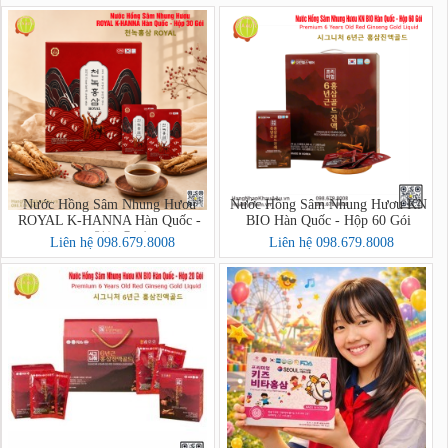
Nước Hồng Sâm Nhung Hươu
Nước Hồng Sâm Nhung Hươu KN
ROYAL K-HANNA Hàn Quốc -
BIO Hàn Quốc - Hộp 60 Gói
Hộp 30 Gói (천녹홍삼 ROYAL)
Liên hệ 098.679.8008
Liên hệ 098.679.8008