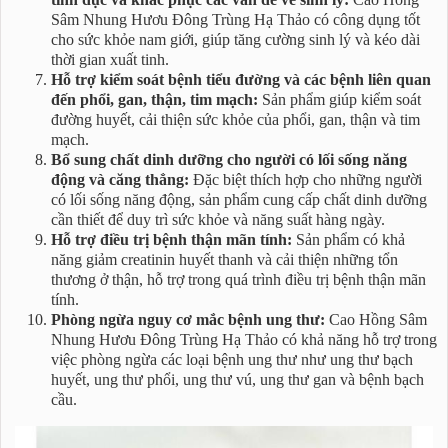
Sâm Nhung Hươu Đông Trùng Hạ Thảo có công dụng tốt
cho sức khỏe nam giới, giúp tăng cường sinh lý và kéo dài
thời gian xuất tinh.
Hỗ trợ kiểm soát bệnh tiểu đường và các bệnh liên quan
đến phổi, gan, thận, tim mạch:
Sản phẩm giúp kiểm soát
đường huyết, cải thiện sức khỏe của phổi, gan, thận và tim
mạch.
Bổ sung chất dinh dưỡng cho người có lối sống năng
động và căng thẳng:
Đặc biệt thích hợp cho những người
có lối sống năng động, sản phẩm cung cấp chất dinh dưỡng
cần thiết để duy trì sức khỏe và năng suất hàng ngày.
Hỗ trợ điều trị bệnh thận mãn tính:
Sản phẩm có khả
năng giảm creatinin huyết thanh và cải thiện những tổn
thương ở thận, hỗ trợ trong quá trình điều trị bệnh thận mãn
tính.
Phòng ngừa nguy cơ mắc bệnh ung thư:
Cao Hồng Sâm
Nhung Hươu Đông Trùng Hạ Thảo có khả năng hỗ trợ trong
việc phòng ngừa các loại bệnh ung thư như ung thư bạch
huyết, ung thư phổi, ung thư vú, ung thư gan và bệnh bạch
cầu.