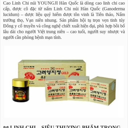
Cao Linh Chi núi YOUNGJI Hàn Quốc là dòng cao linh chi cao
cấp, được cô đặc từ nấm Linh Chi núi Hàn Quốc (Ganoderma
lucidum) – dược liệu quý hiếm được tôn vinh là Tiên thảo, Nấm
trường thọ, Vạn niên nhung. Sản phẩm hội tụ trọn vẹn tinh túy
Đông y cổ truyền và công nghệ chiết xuất hiện đại, phù hợp bồi bổ
lâu dài cho người Việt trung niên – cao tuổi, người suy nhược và
người cần phòng bệnh mạn tính.
📜 LINH CHI – SIÊU THƯỢNG PHẨM TRONG