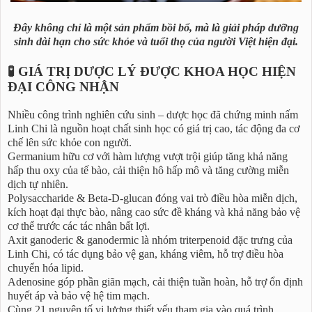
Đây không chỉ là một sản phẩm bồi bổ, mà là giải pháp dưỡng
sinh dài hạn cho sức khỏe và tuổi thọ của người Việt hiện đại.
🧪 GIÁ TRỊ DƯỢC LÝ ĐƯỢC KHOA HỌC HIỆN
ĐẠI CÔNG NHẬN
Nhiều công trình nghiên cứu sinh – dược học đã chứng minh nấm
Linh Chi là nguồn hoạt chất sinh học có giá trị cao, tác động đa cơ
chế lên sức khỏe con người.
Germanium hữu cơ với hàm lượng vượt trội giúp tăng khả năng
hấp thu oxy của tế bào, cải thiện hô hấp mô và tăng cường miễn
dịch tự nhiên.
Polysaccharide & Beta-D-glucan đóng vai trò điều hòa miễn dịch,
kích hoạt đại thực bào, nâng cao sức đề kháng và khả năng bảo vệ
cơ thể trước các tác nhân bất lợi.
Axit ganoderic & ganodermic là nhóm triterpenoid đặc trưng của
Linh Chi, có tác dụng bảo vệ gan, kháng viêm, hỗ trợ điều hòa
chuyển hóa lipid.
Adenosine góp phần giãn mạch, cải thiện tuần hoàn, hỗ trợ ổn định
huyết áp và bảo vệ hệ tim mạch.
Cùng 21 nguyên tố vi lượng thiết yếu tham gia vào quá trình