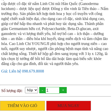
cấp được cô đặc từ nấm Linh Chi núi Hàn Quốc (Ganoderma
lucidum) – dược liệu quý được Đông y tôn vinh là Tiên thảo – Nấm
trường thọ. Sản phẩm kết hợp tinh hoa y học cổ truyền với công
nghệ chiết xuất hiện đại, cho dạng cao cô đặc, sinh khả dụng cao,
giúp cơ thể hấp thu nhanh và phát huy tác dụng sâu. Thành phần
giàu Germanium hữu cơ, Polysaccharide, Beta-D-glucan, axit
ganoderic và vi lượng thiết yếu, hỗ trợ bổ can – ích thận – dưỡng
tâm – an thần – điều hòa khí huyết, tăng miễn dịch và làm chậm lão
hóa. Cao Linh Chi YOUNGJI phù hợp cho người trung niên – cao
tuổi, người suy nhược, người cần phòng bệnh mạn tính và nâng cao
chất lượng sống. Thiết kế hộp gỗ đen sang trọng với 3 lọ x 120g, là
lựa chọn lý tưởng để bồi bổ lâu dài hoặc làm quà biếu sức khỏe
đẳng cấp cho gia đình, đối tác và người thân yêu.
Giá: Liên hệ 098.679.8008
-
+
Số lượng đặt:
THÊM VÀO GIỎ
MUA NGAY