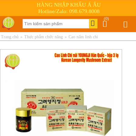
HÀNG NHẬP KHẨU Á ÂU
Hotline/Zalo: 098.679.8008
(0)
Trang chủ
»
Thực phẩm chức năng
»
Cao nấm linh chi