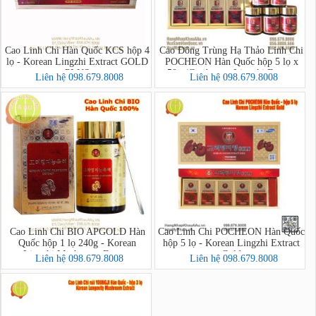
Cao Linh Chi Hàn Quốc KCS hộp 4
Cao Đông Trùng Hạ Thảo Linh Chi
lọ - Korean Lingzhi Extract GOLD
POCHEON Hàn Quốc hộp 5 lọ x
PLUS
50g (Cordyceps-Lingzhi Extract
Liên hệ 098.679.8008
Liên hệ 098.679.8008
Gold)
Cao Linh Chi BIO APGOLD Hàn
Cao Linh Chi POCHEON Hàn Quốc
Quốc hộp 1 lọ 240g - Korean
hộp 5 lọ - Korean Lingzhi Extract
Lingzhi Mushroom Extract
Gold
Liên hệ 098.679.8008
Liên hệ 098.679.8008