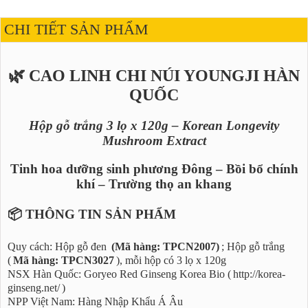
CHI TIẾT SẢN PHẨM
🌿 CAO LINH CHI NÚI YOUNGJI HÀN
QUỐC
Hộp gỗ trắng 3 lọ x 120g – Korean Longevity
Mushroom Extract
Tinh hoa dưỡng sinh phương Đông – Bồi bổ chính
khí – Trường thọ an khang
📦 THÔNG TIN SẢN PHẨM
Quy cách: Hộp gỗ đen
(Mã hàng: TPCN2007)
; Hộp gỗ trắng
(
Mã hàng: TPCN3027
), mỗi hộp có 3 lọ x 120g
NSX Hàn Quốc: Goryeo Red Ginseng Korea Bio (
http://korea-
ginseng.net/
)
NPP Việt Nam: Hàng Nhập Khẩu Á Âu