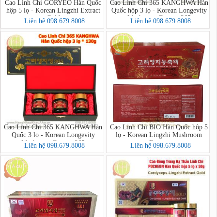
Cao Linh Chi GORYEO Hàn Quốc
Cao Linh Chi 365 KANGHWA Hàn
hộp 5 lọ - Korean Lingzhi Extract
Quốc hộp 3 lọ - Korean Longevity
Gold
Mushroom Extract 365
Liên hệ 098.679.8008
Liên hệ 098.679.8008
Cao Linh Chi 365 KANGHWA Hàn
Cao Linh Chi BIO Hàn Quốc hộp 5
Quốc 3 lọ - Korean Longevity
lọ - Korean Lingzhi Mushroom
Mushroom Extract 365
Extract
Liên hệ 098.679.8008
Liên hệ 098.679.8008