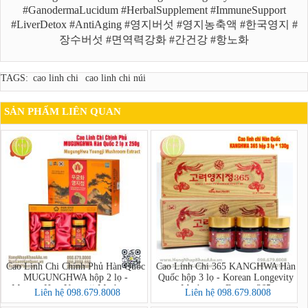
#GanodermaLucidum #HerbalSupplement #ImmuneSupport
#LiverDetox #AntiAging #영지버섯 #영지농축액 #한국영지 #
장수버섯 #면역력강화 #간건강 #항노화
TAGS:
cao linh chi
cao linh chi núi
SẢN PHẨM LIÊN QUAN
Cao Linh Chi Chính Phủ Hàn Quốc
Cao Linh Chi 365 KANGHWA Hàn
MUGUNGHWA hộp 2 lọ -
Quốc hộp 3 lọ - Korean Longevity
MugungHwa Youngji Mushroom
Mushroom Extract 365
Liên hệ 098.679.8008
Liên hệ 098.679.8008
Extract