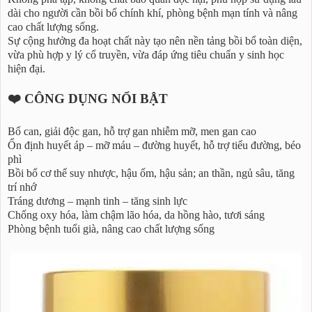
dài cho người cần bồi bổ chính khí, phòng bệnh mạn tính và nâng
cao chất lượng sống.
Sự cộng hưởng đa hoạt chất này tạo nên nền tảng bồi bổ toàn diện,
vừa phù hợp y lý cổ truyền, vừa đáp ứng tiêu chuẩn y sinh học
hiện đại.
❤️ CÔNG DỤNG NỔI BẬT
Bổ can, giải độc gan, hỗ trợ gan nhiễm mỡ, men gan cao
Ổn định huyết áp – mỡ máu – đường huyết, hỗ trợ tiểu đường, béo
phì
Bồi bổ cơ thể suy nhược, hậu ốm, hậu sản; an thần, ngủ sâu, tăng
trí nhớ
Tráng dương – mạnh tinh – tăng sinh lực
Chống oxy hóa, làm chậm lão hóa, da hồng hào, tươi sáng
Phòng bệnh tuổi già, nâng cao chất lượng sống