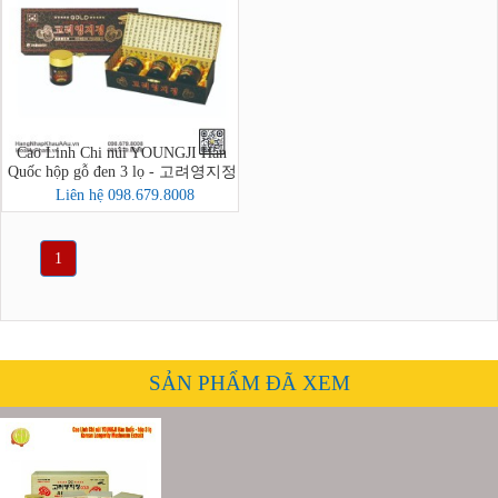
Cao Linh Chi núi YOUNGJI Hàn
Quốc hộp gỗ đen 3 lọ - 고려영지정
골드
Liên hệ 098.679.8008
1
SẢN PHẨM ĐÃ XEM