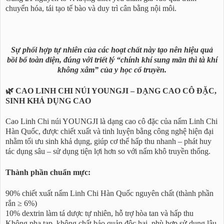
chuyển hóa, tái tạo tế bào và duy trì cân bằng nội môi.
Sự phối hợp tự nhiên của các hoạt chất này tạo nên hiệu quả
bồi bổ toàn diện, đúng với triết lý “chính khí sung mãn thì tà khí
không xâm” của y học cổ truyền.
🌿 CAO LINH CHI NÚI YOUNGJI – DẠNG CAO CÔ ĐẶC,
SINH KHẢ DỤNG CAO
Cao Linh Chi núi YOUNGJI là dạng cao cô đặc của nấm Linh Chi
Hàn Quốc, được chiết xuất và tinh luyện bằng công nghệ hiện đại
nhằm tối ưu sinh khả dụng, giúp cơ thể hấp thu nhanh – phát huy
tác dụng sâu – sử dụng tiện lợi hơn so với nấm khô truyền thống.
Thành phần chuẩn mực:
90% chiết xuất nấm Linh Chi Hàn Quốc nguyên chất (thành phần
rắn ≥ 6%)
10% dextrin làm tá dược tự nhiên, hỗ trợ hòa tan và hấp thu
Không pha tạp, không chất bảo quản độc hại, phù hợp sử dụng lâu