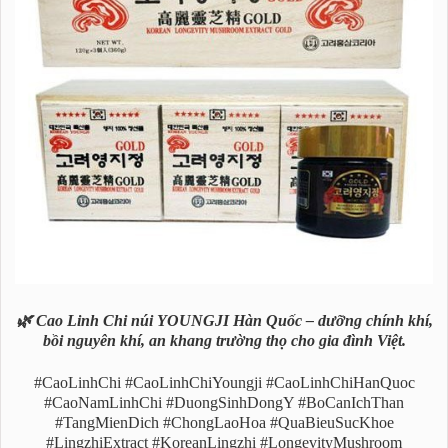
🌿 Cao Linh Chi núi YOUNGJI Hàn Quốc – dưỡng chính khí,
bồi nguyên khí, an khang trường thọ cho gia đình Việt.
#CaoLinhChi #CaoLinhChiYoungji #CaoLinhChiHanQuoc
#CaoNamLinhChi #DuongSinhDongY #BoCanIchThan
#TangMienDich #ChongLaoHoa #QuaBieuSucKhoe
#LingzhiExtract #KoreanLingzhi #LongevityMushroom