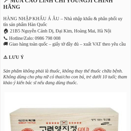
📍 MUA CAO LINH CHI YOUNGJI CHÍNH
HÃNG
HÀNG NHẬP KHẨU Á ÂU – Nhà nhập khẩu & phân phối uy
tín sản phẩm Hàn Quốc
🏠 21B5 Nguyễn Cảnh Dị, Đại Kim, Hoàng Mai, Hà Nội
📞 Hotline/Zalo: 0986 798 008
🚚 Giao hàng toàn quốc – giấy tờ đầy đủ – xuất VAT theo yêu cầu
⚠️ LƯU Ý
Sản phẩm không phải là thuốc, không thay thế thuốc chữa bệnh.
Không dùng cho phụ nữ có thai/cho con bú, trẻ dưới 10 tuổi; tham
khảo ý kiến bác sĩ nếu đang dùng thuốc.