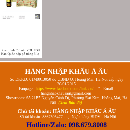
Cao Linh Chi núi YOUNGJI
Hàn Quốc hộp gỗ trắng 3 lọ -
고려영지정골드
HÀNG NHẬP KHẨU Á ÂU
Số ĐKKD: 01M8013050 do UBND Q. Hoàng Mai, Hà Nội cấp ngày
20/01/2015
Fanpage:
https://www.facebook.com/hnkaau/
* Email:
hangnhapkhauaau@gmail.com
Showroom: Số 21B5 Nguyễn Cảnh Dị, Phường Đại Kim, Hoàng Mai, Hà
Nội
(Xem Bản đồ)
Chủ tài khoản: HÀNG NHẬP KHẨU Á ÂU
- Số tài khoản: 8867505477 - tại Ngân hàng BIDV - Hà Nội
Hotline/Zalo:
098.679.8008