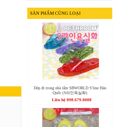
SẢN PHẨM CÙNG LOẠI
Dép đi trong nhà tắm SBWORLD S'line Hàn
Quốc (S라인욕실화)
Liên hệ 098.679.8008