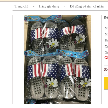
Trang chủ
»
Hàng gia dụng
»
Đồ dùng vệ sinh cá nhân
Dé
Mã
Mã
Đơ
Xu
Qu
Gi
Số