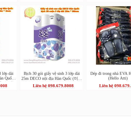
매)
3 lớp dài
Bịch 30 gói giấy vệ sinh 3 lớp dài
Dép đi trong nhà EVA 
n Quốc
(Hello Atti)
25m DECO nội địa Hàn Quốc (미래
) *1팩)
생활 톡톡 3겹 30롤)
8008
Liên hệ 098.679.8008
Liên hệ 098.679