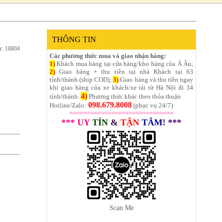
THÔNG TIN
r: 18804
Các phương thức mua và giao nhận hàng:
1)
Khách mua hàng tại cửa hàng/kho hàng của Á Âu;
2)
Giao hàng + thu tiền tại nhà Khách tại 63
tỉnh/thành (ship COD);
3)
Giao hàng và thu tiền ngay
khi giao hàng của xe khách/xe tải từ Hà Nội đi 34
4)
tỉnh/thành.
Phương thức khác theo thỏa thuận
098.679.8008
Hotline/Zalo:
(phục vụ 24/7)
==============================
*** UY
TÍN
&
TẬN
TÂM
! ***
Scan Me