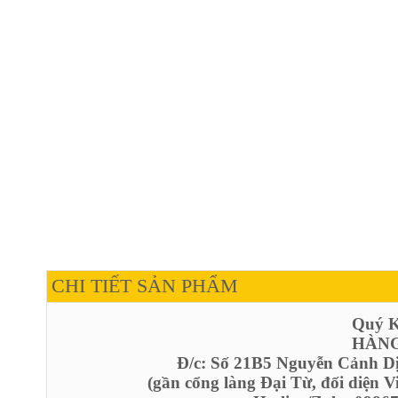
CHI TIẾT SẢN PHẨM
Quý Kh
HÀNG
Đ/c: Số 21B5 Nguyễn Cảnh D
(gần cổng làng Đại Từ, đối diện 