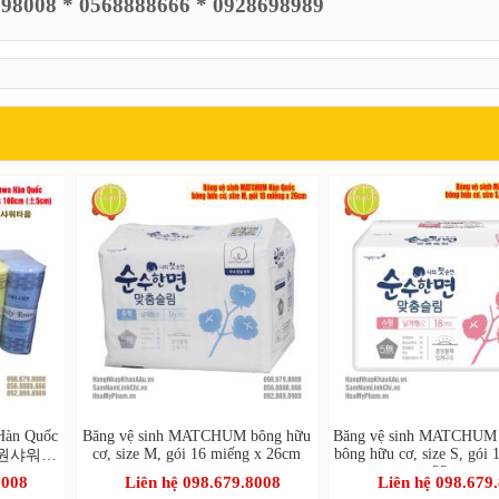
6798008 * 0568888666 * 0928698989
Hàn Quốc
Băng vệ sinh MATCHUM bông hữu
Băng vệ sinh MATCHUM
cơ, size M, gói 16 miếng x 26cm
bông hữu cơ, size S, gói 
 - 원샤워타
23cm
8008
Liên hệ 098.679.8008
Liên hệ 098.679