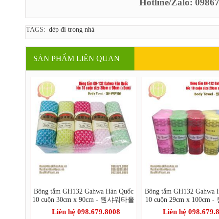
Hotline/Zalo: 098
TAGS:
dép đi trong nhà
SẢN PHẨM LIÊN QUAN
Bông tắm GH132 Gahwa Hàn Quốc
Bông tắm GH132 Gahwa 
10 cuộn 30cm x 90cm - 원샤워타올
10 cuộn 29cm x 100cm
올
Liên hệ 098.679.8008
Liên hệ 098.679.