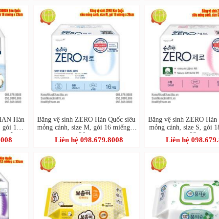
HAN Hàn
Băng vệ sinh ZERO Hàn Quốc siêu
Băng vệ sinh ZERO Hàn 
, gói 18
mỏng cánh, size M, gói 16 miếng x
mỏng cánh, size S, gói 
uard)
26cm
23cm
8008
Liên hệ 098.679.8008
Liên hệ 098.679