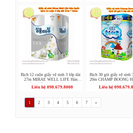
10매)
Bịch 12 cuộn giấy vệ sinh 3 lớp dài
Bịch 30 gói giấy vệ sinh 
27m MIRAE WELL LIFE Hàn
20m CHAMP BOONG Hà
Quốc (잘풀리는집 3겹 화장지
(챔프 순수데코 3겹 (30롤
Liên hệ 098.679.8008
Liên hệ 098.679.
27m*12롤)
1
2
3
4
5
6
7
»