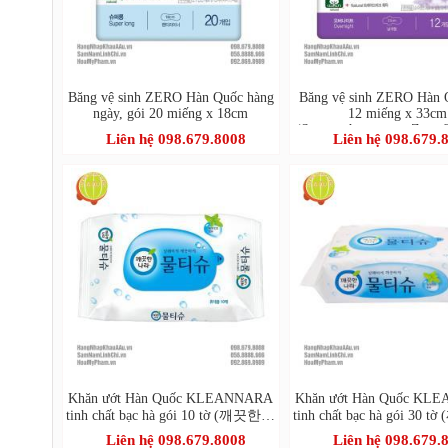
Băng vệ sinh ZERO Hàn Quốc hàng
Băng vệ sinh ZERO Hàn 
ngày, gói 20 miếng x 18cm
12 miếng x 33cm
(Soonsoohanmyeon Zero O
Liên hệ 098.679.8008
Liên hệ 098.679.
12 pcs/bag)
Khăn ướt Hàn Quốc KLEANNARA
Khăn ướt Hàn Quốc KL
tinh chất bạc hà gói 10 tờ (깨끗한나
tinh chất bạc hà gói 30
라 페퍼민트 물티슈 휴대 리필형
라물티슈휴대용30
Liên hệ 098.679.8008
Liên hệ 098.679.