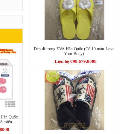
Dép đi trong EVA Hàn Quốc (Có 10 màu-Love
Your Body)
Liên hệ 098.679.8008
 Hàn Quốc
18 miếng x
.8008