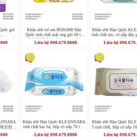
Quốc gói
Khăn ướt trẻ em BOSOMI Hàn
Khăn ướt Hàn Quốc K
Quốc tinh chất mật ong gói 60 tờ
tinh chất táo, có nắp đậy 
vernight
(BOSOMI Baby Wet wipes 13-
10 tờ
8008
Liên hệ 098.679.8008
Liên hệ 098.679
nothing Ansim)
EANNARA
Khăn ướt Hàn Quốc KLEANNARA
Khăn ướt Hàn Quốc K
tinh chất bạc hà, hộp có nắp 70 tờ (
 tờ (깨끗한나
5 tinh chất, hộp có nắp 
깨끗한나라 페퍼민트 물티슈 70
매)
물티슈 캡 100매
8008
Liên hệ 098.679.8008
Liên hệ 098.679