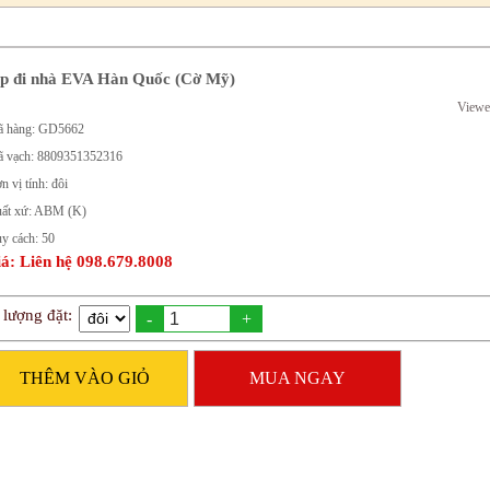
p đi nhà EVA Hàn Quốc (Cờ Mỹ)
Viewe
 hàng: GD5662
 vạch: 8809351352316
n vị tính: đôi
ất xứ: ABM (K)
y cách: 50
á: Liên hệ 098.679.8008
 lượng đặt:
-
+
THÊM VÀO GIỎ
MUA NGAY