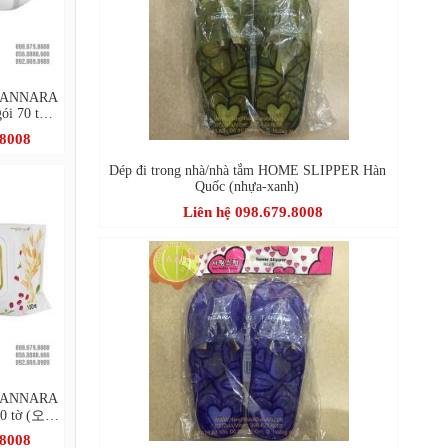
LEANNARA
gói 70 tờ +
.8008
Dép đi trong nhà/nhà tắm HOME SLIPPER Hàn
Quốc (nhựa-xanh)
Liên hệ 098.679.8008
LEANNARA
100 tờ (오곡
)
.8008