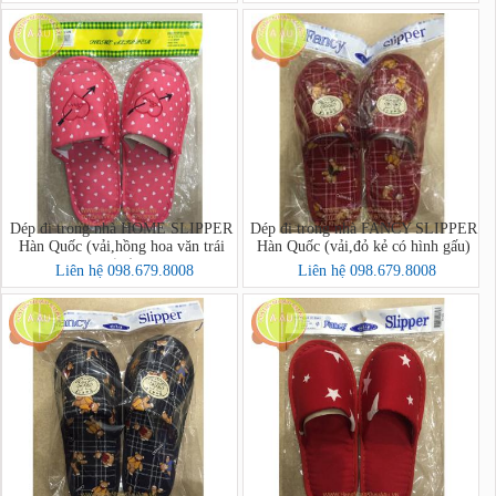
Dép đi trong nhà HOME SLIPPER
Dép đi trong nhà FANCY SLIPPER
Hàn Quốc (vải,hồng hoa văn trái
Hàn Quốc (vải,đỏ kẻ có hình gấu)
tim)
Liên hệ 098.679.8008
Liên hệ 098.679.8008