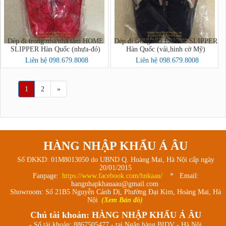
Dép đi trong nhà/nhà tắm HOME
Dép đi trong nhà FANCY SLIPPER
SLIPPER Hàn Quốc (nhựa-đỏ)
Hàn Quốc (vải,hình cờ Mỹ)
Liên hệ 098.679.8008
Liên hệ 098.679.8008
1
2
»
HÀNG NHẬP KHẨU Á ÂU
Số ĐKKD: 01M8013050 do UBND Q. Hoàng Mai, Hà Nội cấp ngày
20/01/2015
Fanpage:
https://www.facebook.com/hnkaau/
* Email:
hangnhapkhauaau@gmail.com
Showroom: Số 21B5 Nguyễn Cảnh Dị, Phường Đại Kim, Hoàng Mai, Hà
Nội
(Xem Bản đồ)
Chủ tài khoản: HÀNG NHẬP KHẨU Á ÂU
- Số tài khoản: 8867505477 - tại Ngân hàng BIDV - Hà Nội