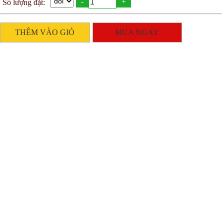
-
+
Số lượng đặt:
THÊM VÀO GIỎ
MUA NGAY