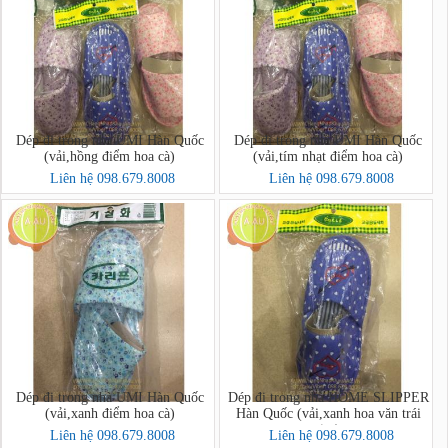
Dép đi trong nhà UMI Hàn Quốc
Dép đi trong nhà UMI Hàn Quốc
(vải,hồng điểm hoa cà)
(vải,tím nhạt điểm hoa cà)
Liên hệ 098.679.8008
Liên hệ 098.679.8008
Dép đi trong nhà UMI Hàn Quốc
Dép đi trong nhà HOME SLIPPER
(vải,xanh điểm hoa cà)
Hàn Quốc (vải,xanh hoa văn trái
tim)
Liên hệ 098.679.8008
Liên hệ 098.679.8008