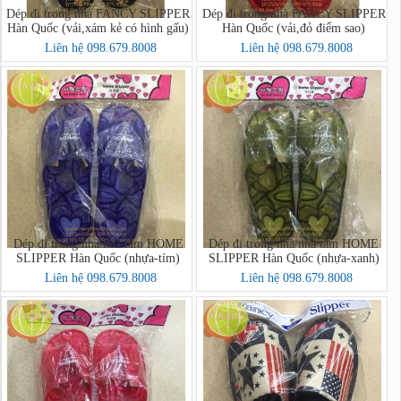
Dép đi trong nhà FANCY SLIPPER
Dép đi trong nhà FANCY SLIPPER
Hàn Quốc (vải,xám kẻ có hình gấu)
Hàn Quốc (vải,đỏ điểm sao)
Liên hệ 098.679.8008
Liên hệ 098.679.8008
Dép đi trong nhà/nhà tắm HOME
Dép đi trong nhà/nhà tắm HOME
SLIPPER Hàn Quốc (nhựa-tím)
SLIPPER Hàn Quốc (nhựa-xanh)
Liên hệ 098.679.8008
Liên hệ 098.679.8008