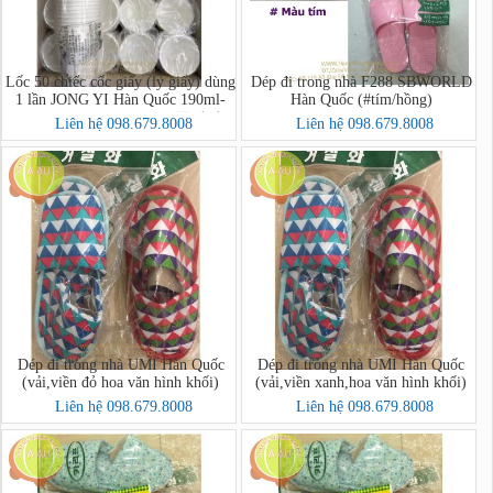
Lốc 50 chiếc cốc giấy (ly giấy) dùng
Dép đi trong nhà F288 SBWORLD
1 lần JONG YI Hàn Quốc 190ml-
Hàn Quốc (#tím/hồng)
đường kính miệng 7cm (종이컵
Liên hệ 098.679.8008
Liên hệ 098.679.8008
50p)
Dép đi trong nhà UMI Hàn Quốc
Dép đi trong nhà UMI Hàn Quốc
(vải,viền đỏ hoa văn hình khối)
(vải,viền xanh,hoa văn hình khối)
Liên hệ 098.679.8008
Liên hệ 098.679.8008