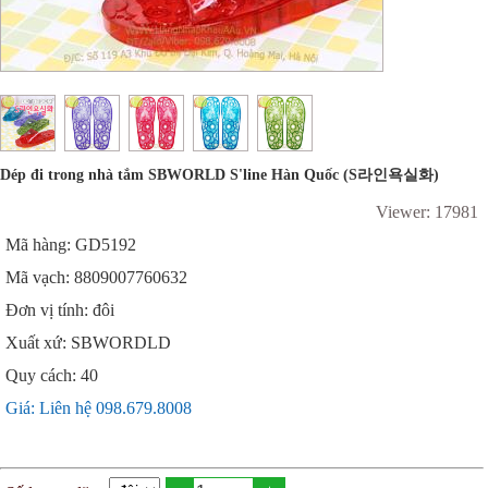
Dép đi trong nhà tắm SBWORLD S'line Hàn Quốc (S라인욕실화)
Viewer: 17981
Mã hàng: GD5192
Mã vạch: 8809007760632
Đơn vị tính: đôi
Xuất xứ: SBWORDLD
Quy cách: 40
Giá: Liên hệ 098.679.8008