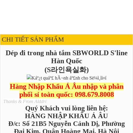
CHI TIẾT SẢN PHẨM
Dép đi trong nhà tắm SBWORLD S'line
Hàn Quốc
(S라인욕실화)
Hàng Nhập Khẩu Á Âu nhập và phân
phối sỉ toàn quốc: 098.679.8008
Thanks & From Alddri
Quý Khách vui lòng liên hệ:
HÀNG NHẬP KHẨU Á ÂU
Đ/c: Số 21B5 Nguyễn Cảnh Dị, Phường
Đại Kim, Quận Hoàng Mai, Hà Nội