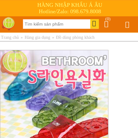
HÀNG NHẬP KHẨU Á ÂU
Hotline/Zalo: 098.679.8008
(0)
Trang chủ
»
Hàng gia dụng
»
Đồ dùng phòng khách