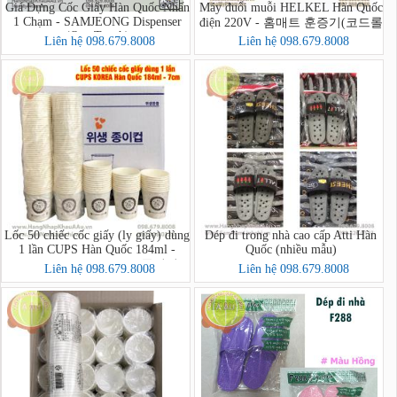
Giá Đựng Cốc Giấy Hàn Quốc Nhấn
Máy đuổi muỗi HELKEL Hàn Quốc
1 Chạm - SAMJEONG Dispenser
điện 220V - 홈매트 훈증기(코드롤
(One Touch)
러) 스위치
Liên hệ 098.679.8008
Liên hệ 098.679.8008
Lốc 50 chiếc cốc giấy (ly giấy) dùng
Dép đi trong nhà cao cấp Atti Hàn
1 lần CUPS Hàn Quốc 184ml -
Quốc (nhiều mẫu)
đường kính miệng 7cm (종이컵
Liên hệ 098.679.8008
Liên hệ 098.679.8008
50p)