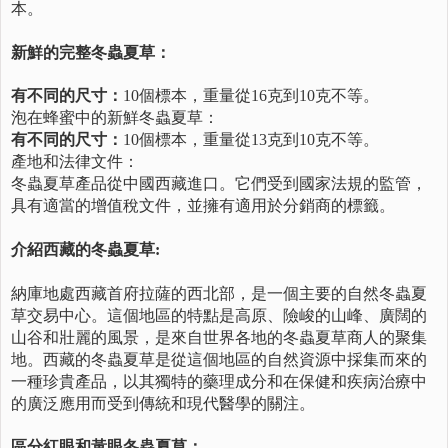
本。
新鮮的完整冬蟲夏草：
有不同的尺寸：
10個標本，重量從16克到10克不等。
泡在蜂蜜中的新鮮冬蟲夏草：
有不同的尺寸：
10個標本，重量從13克到10克不等。
產地和法律文件：
冬蟲夏草產品從中國西藏進口。它們受到國家法規的監管，
具有適當的增值稅文件，並擁有適用於分銷商的標籤。
介紹西藏的冬蟲夏草:
納庫地處西藏首府拉薩的西北部，是一個主要的自然冬蟲夏
草交易中心。這個地區的特點是高原、險峻的山峰、廣闊的
山谷和壯麗的風景，是來自世界各地的冬蟲夏草商人的聚集
地。西藏的冬蟲夏草是從這個地區的自然資源中採集而來的
一種珍貴產品，以其獨特的藥理成分和在保健和疾病治療中
的廣泛應用而受到傳統和現代醫學的關注。
區分紅眼和黃眼冬蟲夏草：