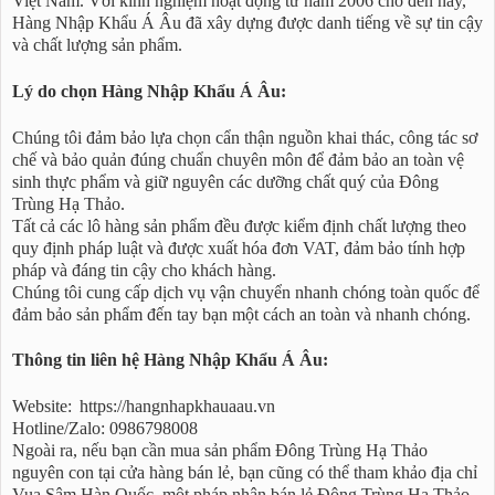
Việt Nam. Với kinh nghiệm hoạt động từ năm 2006 cho đến nay,
Hàng Nhập Khẩu Á Âu đã xây dựng được danh tiếng về sự tin cậy
và chất lượng sản phẩm.
Lý do chọn Hàng Nhập Khẩu Á Âu:
Chúng tôi đảm bảo lựa chọn cẩn thận nguồn khai thác, công tác sơ
chế và bảo quản đúng chuẩn chuyên môn để đảm bảo an toàn vệ
sinh thực phẩm và giữ nguyên các dưỡng chất quý của Đông
Trùng Hạ Thảo.
Tất cả các lô hàng sản phẩm đều được kiểm định chất lượng theo
quy định pháp luật và được xuất hóa đơn VAT, đảm bảo tính hợp
pháp và đáng tin cậy cho khách hàng.
Chúng tôi cung cấp dịch vụ vận chuyển nhanh chóng toàn quốc để
đảm bảo sản phẩm đến tay bạn một cách an toàn và nhanh chóng.
Thông tin liên hệ Hàng Nhập Khẩu Á Âu:
Website:
https://hangnhapkhauaau.vn
Hotline/Zalo: 0986798008
Ngoài ra, nếu bạn cần mua sản phẩm Đông Trùng Hạ Thảo
nguyên con tại cửa hàng bán lẻ, bạn cũng có thể tham khảo địa chỉ
Vua Sâm Hàn Quốc, một pháp nhân bán lẻ Đông Trùng Hạ Thảo