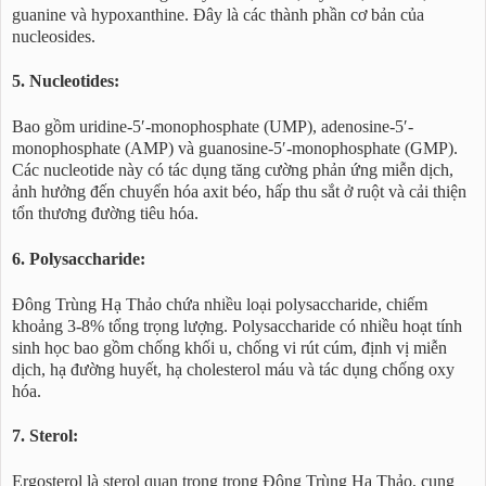
guanine và hypoxanthine. Đây là các thành phần cơ bản của
nucleosides.
5. Nucleotides:
Bao gồm uridine-5′-monophosphate (UMP), adenosine-5′-
monophosphate (AMP) và guanosine-5′-monophosphate (GMP).
Các nucleotide này có tác dụng tăng cường phản ứng miễn dịch,
ảnh hưởng đến chuyển hóa axit béo, hấp thu sắt ở ruột và cải thiện
tổn thương đường tiêu hóa.
6. Polysaccharide:
Đông Trùng Hạ Thảo chứa nhiều loại polysaccharide, chiếm
khoảng 3-8% tổng trọng lượng. Polysaccharide có nhiều hoạt tính
sinh học bao gồm chống khối u, chống vi rút cúm, định vị miễn
dịch, hạ đường huyết, hạ cholesterol máu và tác dụng chống oxy
hóa.
7. Sterol:
Ergosterol là sterol quan trọng trong Đông Trùng Hạ Thảo, cung