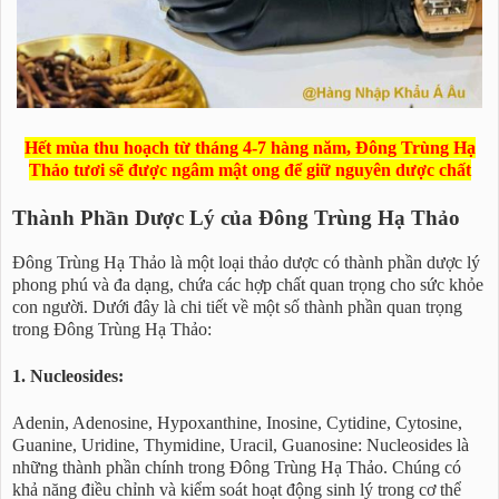
Hết mùa thu hoạch từ tháng 4-7 hàng năm, Đông Trùng Hạ
Thảo tươi sẽ được ngâm mật ong để giữ nguyên dược chất
Thành Phần Dược Lý của Đông Trùng Hạ Thảo
Đông Trùng Hạ Thảo là một loại thảo dược có thành phần dược lý
phong phú và đa dạng, chứa các hợp chất quan trọng cho sức khỏe
con người. Dưới đây là chi tiết về một số thành phần quan trọng
trong Đông Trùng Hạ Thảo:
1. Nucleosides:
Adenin, Adenosine, Hypoxanthine, Inosine, Cytidine, Cytosine,
Guanine, Uridine, Thymidine, Uracil, Guanosine: Nucleosides là
những thành phần chính trong Đông Trùng Hạ Thảo. Chúng có
khả năng điều chỉnh và kiểm soát hoạt động sinh lý trong cơ thể