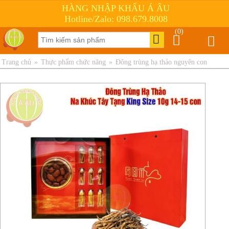
HÀNG NHẬP KHẨU Á ÂU
Hotline/Zalo: 098.679.8008
(0)
Trang chủ
»
Thực phẩm chức năng
»
Đông trùng hạ thảo nguyên con