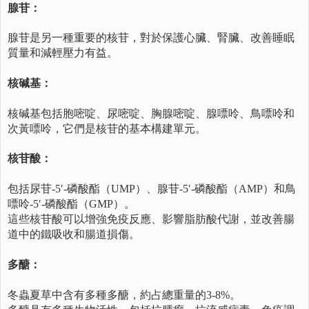
腺苷：
腺苷是另一種重要的核苷，對於保護心臟、腎臟、改善睡眠
質量和減輕壓力有益。
核碱基：
核碱基包括胞嘧啶、尿嘧啶、胸腺嘧啶、腺嘌呤、鳥嘌呤和
次黃嘌呤，它們是核苷的基本構建單元。
核苷酸：
包括尿苷-5′-磷酸酯（UMP）、腺苷-5′-磷酸酯（AMP）和鳥
嘌呤-5′-磷酸酯（GMP）。
這些核苷酸可以增強免疫反應、影響脂肪酸代謝，並改善腸
道中的鐵吸收和腸道損傷。
多醣：
冬蟲夏草中含有多種多醣，約占總重量的3-8%。