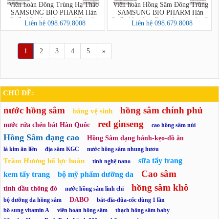
Viên hoàn Đông Trùng Hạ Thảo
Viên hoàn Hồng Sâm Đông Trùng
SAMSUNG BIO PHARM Hàn
SAMSUNG BIO PHARM Hàn
Quốc 10 viên - Imperial Family
Quốc 10 viên - Dongchunghacho &
Liên hệ 098.679.8008
Liên hệ 098.679.8008
Korean Cordycepts (Mẫu 2)
Korean Red Ginseng Hwan
1
2
3
4
5
»
CHỦ ĐỀ:
nước hồng sâm
hồng sâm chính phủ
băng vệ sinh
red ginseng
nước rửa chén bát Hàn Quốc
cao hồng sâm núi
Hồng Sâm dạng cao
Hồng Sâm dạng bánh-kẹo-đồ ăn
lá kim ăn liền
địa sâm KGC
nước hồng sâm nhung hươu
sữa tẩy trang
Trầm Hương bổ lực hoàn
tinh nghệ nano
Cao sâm
kem tẩy trang
bộ mỹ phẩm dưỡng da
hồng sâm khô
tinh dầu thông đỏ
nước hồng sâm linh chi
DABO
bộ dưỡng da hồng sâm
bát-đĩa-đũa-cốc dùng 1 lần
bổ sung vitamin A
viên hoàn hồng sâm
thạch hồng sâm baby