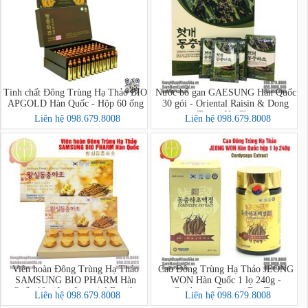
Tinh chất Đông Trùng Hạ Thảo BIO
Nước bổ gan GAESUNG Hàn Quốc
APGOLD Hàn Quốc - Hộp 60 ống
30 gói - Oriental Raisin & Dong
Trung Ha Cho
Liên hệ 098.679.8008
Liên hệ 098.679.8008
Viên hoàn Đông Trùng Hạ Thảo
Cao Đông Trùng Hạ Thảo JEONG
SAMSUNG BIO PHARM Hàn
WON Hàn Quốc 1 lọ 240g -
Quốc 10 viên - Imperial Family
Cordyceps Extract For Tea
Liên hệ 098.679.8008
Liên hệ 098.679.8008
Korean Cordycepts (Mẫu 3)