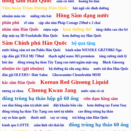
hồng sâm Hàn Quốc
sâm củ tươi
hoàng bổ đan
Viên hoàn Trầm Hương Hàn Quốc
bột ngũ cốc dinh dưỡng
Hồng Sâm dạng nước
nhuộm màu tóc
miếng rửa bát
phấn phủ
rễ sâm
cặp sữa tắm Pháp Cottage 250ml x 2 chai
kem dưỡng thể
nhân sâm Hàn Quốc
rượu soju
tăng chiều cao cho bé
đắp mặt nạ 3D Foodaholic Hàn Quốc
kem dưỡng tay Hàn Quốc
Sâm Chính phủ Hàn Quốc
bộ quà tặng
nước hồng sâm trẻ em Paldo Hàn Quốc
bánh nấm WESOŁE GRZYBKI Nga
cặp dầu gội TIGI Mỹ 750ml
thạch nghệ nano 365 premium
tăng cường sinh lý
hút ẩm
đông trùng hạ thảo Tây Tạng con tươi ngâm mật ong
Black Ginseng
nhuộm tóc (gội nhuộm)
bộ dưỡng da sữa ong chúa
nước tỏi đen Hàn Quốc
dầu gội OLEXRS+ Hair Salon
Glucosamine Chondroitin MSM
Korean Red Ginseng Liquid
hắc sâm Hàn Quốc
Cheong Kwan Jang
tương cà chua
nước sâm có củ
đông trùng hạ thảo hộp gỗ 60 ống
viên đạm hồng sâm
cao dán hồng sâm trị nhức mỏi
diệt khuẩn bồn cầu
kem dưỡng tay Farm Stay
đông trùng hạ thảo Tây Tạng con tươi tự nhiên
cao đông trùng hạ thảo
say xe hàn quốc
thuốc mối
say xe vàng
trà hồng sâm Hàn Quốc
đông trùng hạ thảo 60 ống
bánh que LOTTE
nấm linh chi thái lát