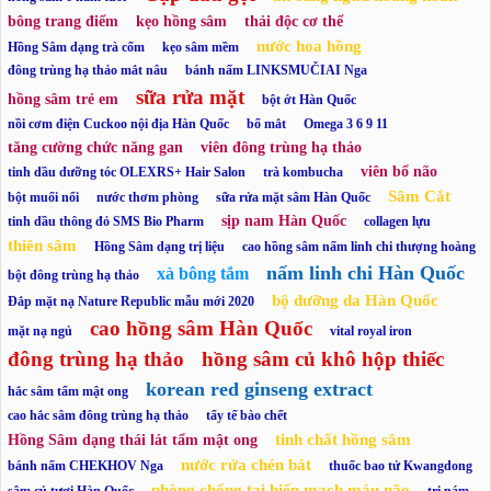
bông trang điểm
kẹo hồng sâm
thải độc cơ thể
nước hoa hồng
Hồng Sâm dạng trà cốm
kẹo sâm mềm
đông trùng hạ thảo mắt nâu
bánh nấm LINKSMUČIAI Nga
sữa rửa mặt
hồng sâm trẻ em
bột ớt Hàn Quốc
nồi cơm điện Cuckoo nội địa Hàn Quốc
bổ mắt
Omega 3 6 9 11
tăng cường chức năng gan
viên đông trùng hạ thảo
viên bổ não
tinh dầu dưỡng tóc OLEXRS+ Hair Salon
trà kombucha
Sâm Cắt
bột muối nổi
nước thơm phòng
sữa rửa mặt sâm Hàn Quốc
sịp nam Hàn Quốc
tinh dầu thông đỏ SMS Bio Pharm
collagen lựu
thiên sâm
Hồng Sâm dạng trị liệu
cao hồng sâm nấm linh chi thượng hoàng
nấm linh chi Hàn Quốc
xà bông tắm
bột đông trùng hạ thảo
bộ dưỡng da Hàn Quốc
Đắp mặt nạ Nature Republic mẫu mới 2020
cao hồng sâm Hàn Quốc
mặt nạ ngủ
vital royal iron
đông trùng hạ thảo
hồng sâm củ khô hộp thiếc
korean red ginseng extract
hắc sâm tẩm mật ong
cao hắc sâm đông trùng hạ thảo
tẩy tế bào chết
tinh chất hồng sâm
Hồng Sâm dạng thái lát tẩm mật ong
nước rửa chén bát
bánh nấm CHEKHOV Nga
thuốc bao tử Kwangdong
phòng chống tai biến mạch máu não