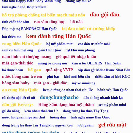
Sữa tắm Happy Bath Body Wash 900g
chống say tàu xe
tinh nghệ nano 365 premium
dầu gội đầu
hỗ trợ phòng chống tai biến mạch máu não
cao sâm tổng hợp
bổ não
tinh chất hắc sâm
trị đau nhức cơ xương khớp
Đắp mặt nạ BANOBAGI Hàn Quốc
kem đánh răng Hàn Quốc
bột thiên ma
rong biển Hàn Quốc
bộ mỹ phẩm mini
cao dán trị nhức mỏi
sâm củ tẩm mật ong
giấm Hàn Quốc
xịt khử mùi phòng
nấm linh chi thượng hoàng
giỏ quà tết nhập khẩu
mát gan-thải độc
miếng cọ xoong nồi
kem ủ tóc OLEXRS+ Hair Salon
bổ gan
quà tặng VVIP
bổ dược hoàn
cặp dầu gội Moist Diane Nhật Bản
nước hồng sâm trẻ em
phủ bạc
khử mùi bồn cầu
thiên sâm củ khô KGC
hồng sâm baby
mát gan - giải độc
say xe samsung
an cung Hàn Quốc
kem dưỡng da nhau thai cừu Úc
bánh xếp Hàn Quốc
dongchunghacho
cải thiện nội tiết tố nữ
dầu thông nhanh kinh lạc
dầu gội Kerasys
Hồng Sâm dạng hoá-mỹ phẩm
set mỹ phẩm mini
gel đa năng
kem nhau thai cừu Úc
đông trùng hạ thảo Tây Tạng
nước hồng sâm nguyên chất
tương đậu
tinh nghệ nano Hàn Quốc
gel rửa mặt
đông trùng hạ thảo Tây Tạng khô nguyên con
lương sâm
nước đông trùng hạ thảo