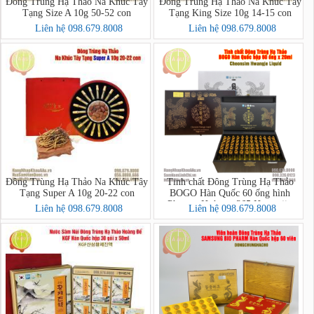
Đông Trùng Hạ Thảo Na Khúc Tây
Đông Trùng Hạ Thảo Na Khúc Tây
Tạng Size A 10g 50-52 con
Tạng King Size 10g 14-15 con
Liên hệ 098.679.8008
Liên hệ 098.679.8008
Đông Trùng Hạ Thảo Na Khúc Tây
Tinh chất Đông Trùng Hạ Thảo
Tạng Super A 10g 20-22 con
BOGO Hàn Quốc 60 ống hình
Phượng Hoàng - 365 Hwangjin
Liên hệ 098.679.8008
Liên hệ 098.679.8008
Liquid Gold