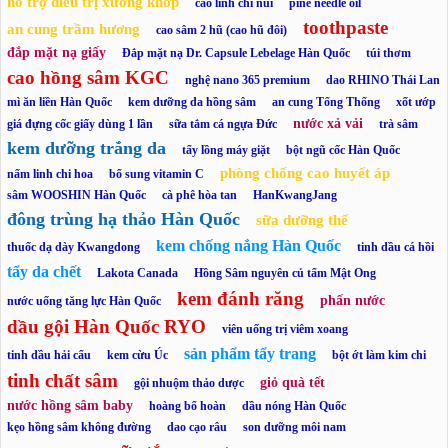
hỗ trợ điều trị xương khớp
cao linh chi núi
pine needle oil
toothpaste
an cung trầm hương
cao sâm 2 hũ (cao hũ đôi)
đắp mặt nạ giấy
Đắp mặt nạ Dr. Capsule Lebelage Hàn Quốc
túi thơm
cao hồng sâm KGC
nghệ nano 365 premium
dao RHINO Thái Lan
mì ăn liền Hàn Quốc
kem dưỡng da hồng sâm
an cung Tổng Thống
xốt ướp
nước xả vải
giá đựng cốc giấy dùng 1 lần
sữa tắm cá ngựa Đức
trà sâm
kem dưỡng trắng da
tẩy lồng máy giặt
bột ngũ cốc Hàn Quốc
phòng chống cao huyết áp
nấm linh chi hoa
bổ sung vitamin C
sâm WOOSHIN Hàn Quốc
cà phê hòa tan
HanKwangJang
đông trùng hạ thảo Hàn Quốc
sữa dưỡng thể
kem chống nắng Hàn Quốc
thuốc dạ dày Kwangdong
tinh dầu cá hồi
tẩy da chết
Lakota Canada
Hồng Sâm nguyên củ tẩm Mật Ong
kem đánh răng
phấn nước
nước uống tăng lực Hàn Quốc
dầu gội Hàn Quốc RYO
viên uống trị viêm xoang
sản phẩm tẩy trang
tinh dầu hải cẩu
kem cừu Úc
bột ớt làm kim chi
tinh chất sâm
giỏ quà tết
gội nhuộm thảo dược
nước hồng sâm baby
hoàng bổ hoàn
dầu nóng Hàn Quốc
kẹo hồng sâm không đường
dao cạo râu
son dưỡng môi nam