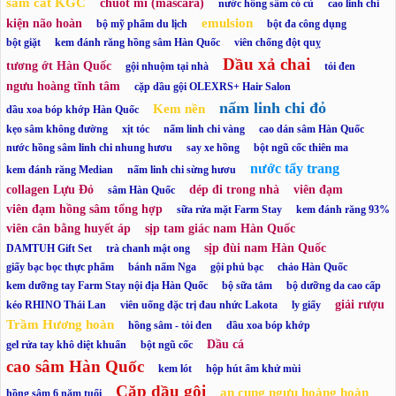
sâm cắt KGC
chuốt mi (mascara)
nước hồng sâm có củ
cao linh chi
emulsion
kiện não hoàn
bộ mỹ phẩm du lịch
bột đa công dụng
bột giặt
kem đánh răng hồng sâm Hàn Quốc
viên chống đột quỵ
Dầu xả chai
tương ớt Hàn Quốc
gội nhuộm tại nhà
tỏi đen
ngưu hoàng tĩnh tâm
cặp dầu gội OLEXRS+ Hair Salon
nấm linh chi đỏ
Kem nền
dầu xoa bóp khớp Hàn Quốc
kẹo sâm không đường
xịt tóc
nấm linh chi vàng
cao dán sâm Hàn Quốc
nước hồng sâm linh chi nhung hươu
say xe hồng
bột ngũ cốc thiên ma
nước tẩy trang
kem đánh răng Median
nấm linh chi sừng hươu
collagen Lựu Đỏ
dép đi trong nhà
viên đạm
sâm Hàn Quốc
viên đạm hồng sâm tổng hợp
sữa rửa mặt Farm Stay
kem đánh răng 93%
viên cân bằng huyết áp
sịp tam giác nam Hàn Quốc
sịp đùi nam Hàn Quốc
DAMTUH Gift Set
trà chanh mật ong
giấy bạc bọc thực phẩm
bánh nấm Nga
gội phủ bạc
chảo Hàn Quốc
kem dưỡng tay Farm Stay nội địa Hàn Quốc
bộ sữa tắm
bộ dưỡng da cao cấp
giải rượu
kéo RHINO Thái Lan
viên uống đặc trị đau nhức Lakota
ly giấy
Trầm Hương hoàn
hồng sâm - tỏi đen
dầu xoa bóp khớp
Dầu cá
gel rửa tay khô diệt khuẩn
bột ngũ cốc
cao sâm Hàn Quốc
kem lót
hộp hút ẩm khử mùi
Cặp dầu gội
an cung ngưu hoàng hoàn
hồng sâm 6 năm tuổi