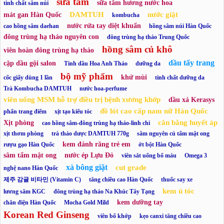
sữa tắm
sữa tắm hương nước hoa
tinh chất sâm núi
DAMTUH
nước giặt
mát gan Hàn Quốc
kombucha
nước rửa tay diệt khuẩn
cao hồng sâm daehan
hồng sâm núi Hàn Quốc
đông trùng hạ thảo nguyên con
đông trùng hạ thảo Trung Quốc
hồng sâm củ khô
viên hoàn đông trùng hạ thảo
dầu tẩy trang
cặp dầu gội salon
Tinh dầu Hoa Anh Thảo
dưỡng da
bộ mỹ phẩm
khử mùi
cốc giấy dùng 1 lần
tinh chất dưỡng da
Trà Kombucha DAMTUH
nước hoa-perfume
viên uống MSM hỗ trợ điều trị bệnh xương khớp
dầu xả Kerasys
đồ lót cao cấp nam nữ Hàn Quốc
phấn trang điểm
xịt tạo kiểu tóc
cân bằng huyết áp
Xịt phòng
cao hồng sâm-đông trùng hạ thảo-linh chi
xịt thơm phòng
trà thảo dược DAMTUH 770g
sâm nguyên củ tẩm mật ong
kem đánh răng trẻ em
rượu gạo Hàn Quốc
ớt bột Hàn Quốc
sâm tẩm mật ong
nước ép Lựu Đỏ
viên sắt uống bổ máu
Omega 3
xà bông giặt
cut grade
nghệ nano Hàn Quốc
제주 감귤 비타민 (Vitamin C)
tăng chiều cao Hàn Quốc
thuốc say xe
kem ủ tóc
lương sâm KGC
đông trùng hạ thảo Na Khúc Tây Tạng
kem dưỡng tay
chăn điện Hàn Quốc
Mocha Gold Mild
Korean Red Ginseng
viên bổ khớp
kẹo canxi tăng chiều cao