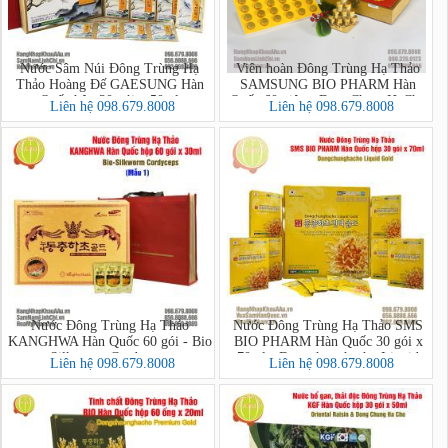
Nước Sâm Núi Đông Trùng Hạ
Viên hoàn Đông Trùng Hạ Thảo
Thảo Hoàng Đế GAESUNG Hàn
SAMSUNG BIO PHARM Hàn
Quốc hộp 30 gói x 50ml
Quốc 60 viên - DongChungHaCho
Liên hệ 098.679.8008
Liên hệ 098.679.8008
Nước Đông Trùng Hạ Thảo
Nước Đông Trùng Hạ Thảo SMS
KANGHWA Hàn Quốc 60 gói - Bio
BIO PHARM Hàn Quốc 30 gói x
Silkworm Cordyceps
70ml - Dongchunghacho Liquid
Liên hệ 098.679.8008
Liên hệ 098.679.8008
Gold