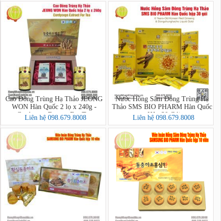
Cao Đông Trùng Hạ Thảo JEONG
Nước Hồng Sâm Đông Trùng Hạ
WON Hàn Quốc 2 lọ x 240g -
Thảo SMS BIO PHARM Hàn Quốc
Cordyceps Extract For Tea
- Hộp 30 Gói
Liên hệ 098.679.8008
Liên hệ 098.679.8008