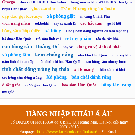
Omega
dầu xả OLEXRS+ Hair Salon
hồng sâm củ khô WOOSHIN Hàn Quốc
glucosamine
Trầm Hương công lực hoàn
rượu Hàn Quốc
xà phòng giặt
cặp dầu gội Kerasys
an cung Chính Phủ
viên nang mềm
cao hắc sâm
tokbokki
say xe xanh lá
gel lô hội
xà bông
hồng sâm hộp thiếc
Hồng Sâm dạng nguyên củ tẩm mật ong
set mỹ phẩm
bổ dược Hàn Quốc
trà sâm-linh chi
táo đỏ sấy khô
cao hồng sâm Hoàng Đế
dụng cụ vệ sinh cá nhân
say xe
kem chống nắng
xà phòng tắm
nho khô Hàn Quốc
nho sấy khô
nấm linh chi cao cấp
nấm linh chi hoa Hàn Quốc
cao hồng sâm nhung hươu
tinh chất đông trùng hạ thảo
xịt khoáng
thiên sâm củ khô
Xà phòng
bàn chải đánh răng
cao hồng sâm đông trùng
bông tẩy trang
dưỡng tóc
kẹo sâm Hàn Quốc
đường ăn Hàn Quốc
my gold
HÀNG NHẬP KHẨU Á ÂU
Số ĐKKD: 01M8013050 do UBND Q. Hoàng Mai, Hà Nội cấp ngày
20/01/2015
Fanpage:
https://www.facebook.com/hnkaau/
* Email: