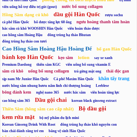
sâm củ tươi Hàn Quốc
trị nám
nước bổ sung collagen
viên uống hỗ trợ điều trị gút (gout)
dầu gội Hàn Quốc
Hồng Sâm dạng củ khô
rượu sochu
ngưu hoàng thanh tâm hoàn
cà phê Hàn Quốc
bổ dược tăng lực 60 ống
hắc sâm củ khô WOOSHIN Hàn Quốc
viên hoàn thảo dược
cao hồng sâm Hoàng Hậu
đông trùng hạ thảo Bhutan
đông trùng hạ thảo con tươi
Cao Hồng Sâm Hoàng Hậu Hoàng Đế
bổ gan Hàn Quốc
bánh kẹo Hàn Quốc
lotion
kẹo sâm
say xe xanh
Premium Daedong
thiên sâm KGC
viên uống bổ sung vitamin E
sâm củ khô
uống bổ sung collagen
thải độc gan
trà gừng mật ong
khăn tẩy trang
sịp nam Mr Junior Hàn Quốc
Cà phê Maxim Hàn Quốc
nước hồng sâm nhung hươu nấm linh chi thượng hoàng
Leeblese
bông đánh kem
nghệ nano 365
nước hắc sâm
viên hoàn tăng lực
Dầu gội chai
cao hồng sâm 365
korean black ginseng extract
Bộ dầu gội
Thiên Sâm (hồng sâm cao cấp nhất)
kem rửa mặt
bộ mỹ phẩm du lịch mini
Korean Ginseng Drink With Root
đông trùng hạ thảo khô nguyên con
bàn chải đánh răng trẻ em
băng vệ sinh Hàn Quốc