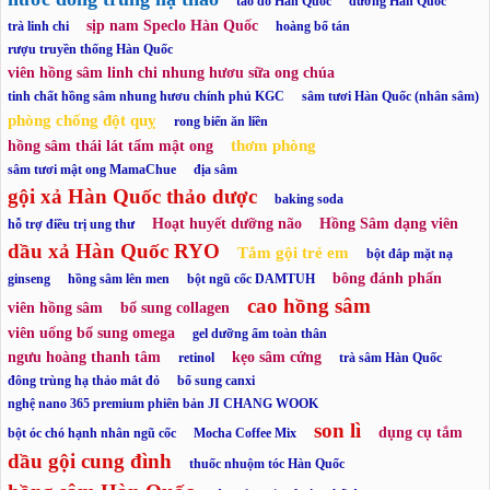
táo đỏ Hàn Quốc
đường Hàn Quốc
sịp nam Speclo Hàn Quốc
trà linh chi
hoàng bổ tán
rượu truyền thống Hàn Quốc
viên hồng sâm linh chi nhung hươu sữa ong chúa
tinh chất hồng sâm nhung hươu chính phủ KGC
sâm tươi Hàn Quốc (nhân sâm)
phòng chống đột quỵ
rong biển ăn liền
thơm phòng
hồng sâm thái lát tẩm mật ong
sâm tươi mật ong MamaChue
địa sâm
gội xả Hàn Quốc thảo dược
baking soda
Hoạt huyết dưỡng não
Hồng Sâm dạng viên
hỗ trợ điều trị ung thư
dầu xả Hàn Quốc RYO
Tắm gội trẻ em
bột đắp mặt nạ
bông đánh phấn
ginseng
hồng sâm lên men
bột ngũ cốc DAMTUH
cao hồng sâm
viên hồng sâm
bổ sung collagen
viên uống bổ sung omega
gel dưỡng ẩm toàn thân
ngưu hoàng thanh tâm
kẹo sâm cứng
retinol
trà sâm Hàn Quốc
đông trùng hạ thảo mắt đỏ
bổ sung canxi
nghệ nano 365 premium phiên bản JI CHANG WOOK
son lì
dụng cụ tắm
bột óc chó hạnh nhân ngũ cốc
Mocha Coffee Mix
dầu gội cung đình
thuốc nhuộm tóc Hàn Quốc