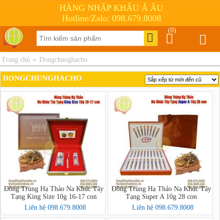
HÀNG NHẬP KHẨU Á ÂU
Hotline/Zalo: 098.679.8008
(0)
Trang chủ
»
Dongchunghacho
DONGCHUNGHACHO
Đông Trùng Hạ Thảo Na Khúc Tây
Đông Trùng Hạ Thảo Na Khúc Tây
Tạng King Size 10g 16-17 con
Tạng Super A 10g 28 con
Liên hệ 098.679.8008
Liên hệ 098.679.8008