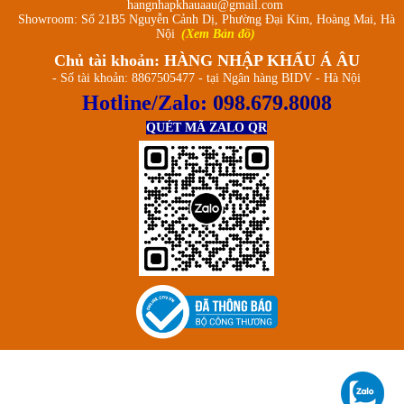
hangnhapkhauaau@gmail.com
Showroom: Số 21B5 Nguyễn Cảnh Dị, Phường Đại Kim, Hoàng Mai, Hà
Nội
(Xem Bản đồ)
Chủ tài khoản: HÀNG NHẬP KHẨU Á ÂU
- Số tài khoản: 8867505477 - tại Ngân hàng BIDV - Hà Nội
Hotline/Zalo:
098.679.8008
QUÉT MÃ ZALO QR