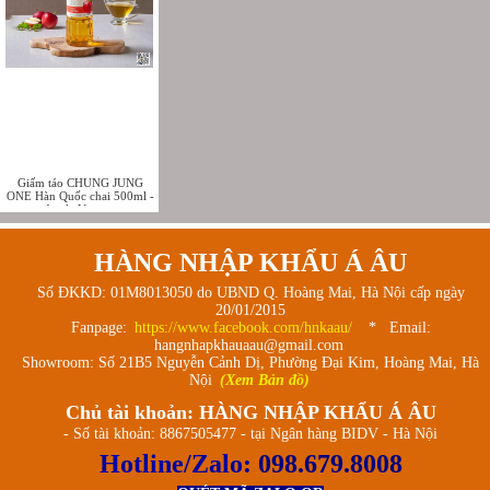
Giấm táo CHUNG JUNG
ONE Hàn Quốc chai 500ml -
Apple Vinegar
HÀNG NHẬP KHẨU Á ÂU
Số ĐKKD: 01M8013050 do UBND Q. Hoàng Mai, Hà Nội cấp ngày
20/01/2015
Fanpage:
https://www.facebook.com/hnkaau/
* Email:
hangnhapkhauaau@gmail.com
Showroom: Số 21B5 Nguyễn Cảnh Dị, Phường Đại Kim, Hoàng Mai, Hà
Nội
(Xem Bản đồ)
Chủ tài khoản: HÀNG NHẬP KHẨU Á ÂU
- Số tài khoản: 8867505477 - tại Ngân hàng BIDV - Hà Nội
Hotline/Zalo:
098.679.8008