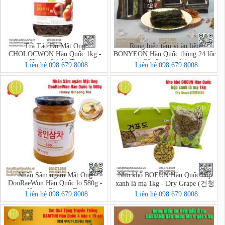
Trà Táo Đỏ Mật Ong
Rong biển tẩm vị ăn liền
CHOLOCWON Hàn Quốc 1kg -
BONYEON Hàn Quốc thùng 24 lốc
Honey Jujube Tea
(lốc 3 gói x 4g)
Liên hệ 098.679.8008
Liên hệ 098.679.8008
Nhân Sâm ngâm Mật Ong
Nho khô BOEUN Hàn Quốc hộp
DooRaeWon Hàn Quốc lọ 580g -
xanh lá mạ 1kg - Dry Grape (건청
Honey Ginseng Tea
포도)
Liên hệ 098.679.8008
Liên hệ 098.679.8008