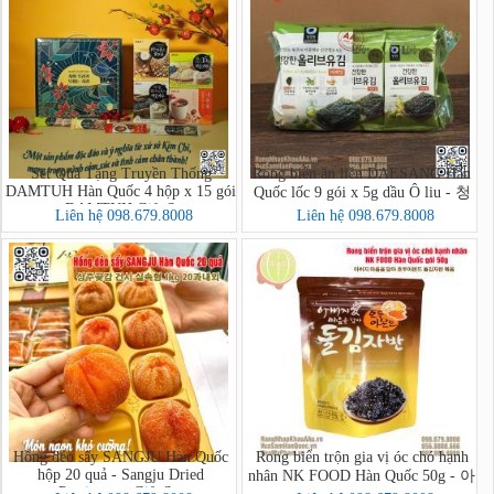
Set Quà Tặng Truyền Thống
Rong biển ăn liền DAESANG Hàn
DAMTUH Hàn Quốc 4 hộp x 15 gói
Quốc lốc 9 gói x 5g dầu Ô liu - 청
- DAMTUH Gift Set
정원 올리브유 재래김
Liên hệ 098.679.8008
Liên hệ 098.679.8008
Hồng dẻo sấy SANGJU Hàn Quốc
Rong biển trộn gia vị óc chó hạnh
hộp 20 quả - Sangju Dried
nhân NK FOOD Hàn Quốc 50g - 아
Persimmon Gift Set