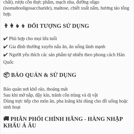
chất), rượu cồn thực phẩm, mạch nha, đường oligo
(isomaltooligosaccharide), maltose, chiết xuất nấm, hương táo tổng
hợp.
👨‍👩‍👧‍👦 ĐỐI TƯỢNG SỬ DỤNG
✔️ Phù hợp cho mọi lứa tuổi
✔️ Gia đình thường xuyên nấu ăn, ăn uống lành mạnh
✔️ Người yêu thích các sản phẩm tự nhiên theo phong cách Hàn
Quốc
📦 BẢO QUẢN & SỬ DỤNG
Bảo quản nơi khô ráo, thoáng mát
Sau khi mở nắp, đậy kín, tránh côn trùng và dị vật
Dùng trực tiếp cho món ăn, pha loãng khi dùng cho đồ uống hoặc
sinh hoạt
🚚 PHÂN PHỐI CHÍNH HÃNG - HÀNG NHẬP
KHẨU Á ÂU