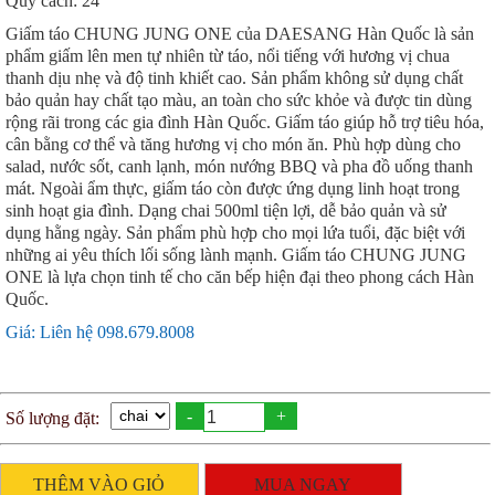
Quy cách: 24
Giấm táo CHUNG JUNG ONE của DAESANG Hàn Quốc là sản
phẩm giấm lên men tự nhiên từ táo, nổi tiếng với hương vị chua
thanh dịu nhẹ và độ tinh khiết cao. Sản phẩm không sử dụng chất
bảo quản hay chất tạo màu, an toàn cho sức khỏe và được tin dùng
rộng rãi trong các gia đình Hàn Quốc. Giấm táo giúp hỗ trợ tiêu hóa,
cân bằng cơ thể và tăng hương vị cho món ăn. Phù hợp dùng cho
salad, nước sốt, canh lạnh, món nướng BBQ và pha đồ uống thanh
mát. Ngoài ẩm thực, giấm táo còn được ứng dụng linh hoạt trong
sinh hoạt gia đình. Dạng chai 500ml tiện lợi, dễ bảo quản và sử
dụng hằng ngày. Sản phẩm phù hợp cho mọi lứa tuổi, đặc biệt với
những ai yêu thích lối sống lành mạnh. Giấm táo CHUNG JUNG
ONE là lựa chọn tinh tế cho căn bếp hiện đại theo phong cách Hàn
Quốc.
Giá: Liên hệ 098.679.8008
-
+
Số lượng đặt:
THÊM VÀO GIỎ
MUA NGAY