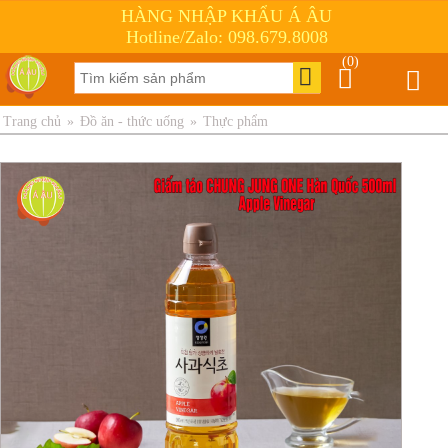
HÀNG NHẬP KHẨU Á ÂU
Hotline/Zalo: 098.679.8008
(0)
Trang chủ
»
Đồ ăn - thức uống
»
Thực phẩm