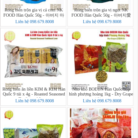
Rong biển trộn gia vị cá cơm NK
Rong biển trộn gia vị ngọt NK
FOOD Hàn Quốc 50g - 아버지 마
FOOD Hàn Quốc 50g - 아버지愛
음을 담아 멸치새우 돌김자반볶음
마음을 담아 돌김자반볶음
Liên hệ 098.679.8008
Liên hệ 098.679.8008
Rong biển ăn liền KIM & KIM Hàn
Nho khô BOEUN Hàn Quốc hộp
Quốc 9 túi x 4g - Roasted Seasoned
hình phượng hoàng 1kg - Dry Grape
Traditional Laver
(건청포도)
Liên hệ 098.679.8008
Liên hệ 098.679.8008