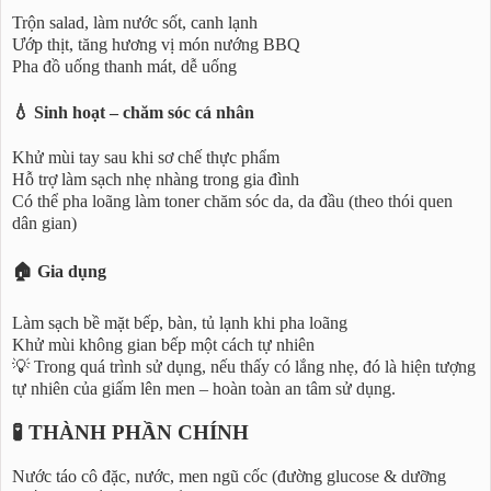
Trộn salad, làm nước sốt, canh lạnh
Ướp thịt, tăng hương vị món nướng BBQ
Pha đồ uống thanh mát, dễ uống
💧 Sinh hoạt – chăm sóc cá nhân
Khử mùi tay sau khi sơ chế thực phẩm
Hỗ trợ làm sạch nhẹ nhàng trong gia đình
Có thể pha loãng làm toner chăm sóc da, da đầu (theo thói quen
dân gian)
🏠 Gia dụng
Làm sạch bề mặt bếp, bàn, tủ lạnh khi pha loãng
Khử mùi không gian bếp một cách tự nhiên
💡 Trong quá trình sử dụng, nếu thấy có lắng nhẹ, đó là hiện tượng
tự nhiên của giấm lên men – hoàn toàn an tâm sử dụng.
🧪 THÀNH PHẦN CHÍNH
Nước táo cô đặc, nước, men ngũ cốc (đường glucose & dưỡng