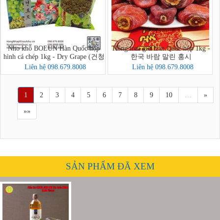
Nho khô BOEUN Hàn Quốc hộp
Hồng treo gió Hàn Quốc hộp 1kg -
hình cá chép 1kg - Dry Grape (건청
한국 바람 말린 홍시
포도)
Liên hệ 098.679.8008
Liên hệ 098.679.8008
1
2
3
4
5
6
7
8
9
10
…
»
»»
SẢN PHẨM ĐÃ XEM