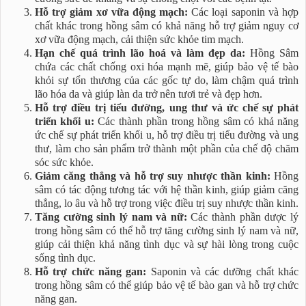
Hỗ trợ giảm xơ vữa động mạch:
Các loại saponin và hợp
chất khác trong hồng sâm có khả năng hỗ trợ giảm nguy cơ
xơ vữa động mạch, cải thiện sức khỏe tim mạch.
Hạn chế quá trình lão hoá và làm đẹp da:
Hồng Sâm
chứa các chất chống oxi hóa mạnh mẽ, giúp bảo vệ tế bào
khỏi sự tổn thương của các gốc tự do, làm chậm quá trình
lão hóa da và giúp làn da trở nên tươi trẻ và đẹp hơn.
Hỗ trợ điều trị tiểu đường, ung thư và ức chế sự phát
triển khối u:
Các thành phần trong hồng sâm có khả năng
ức chế sự phát triển khối u, hỗ trợ điều trị tiểu đường và ung
thư, làm cho sản phẩm trở thành một phần của chế độ chăm
sóc sức khỏe.
Giảm căng thẳng và hỗ trợ suy nhược thần kinh:
Hồng
sâm có tác động tương tác với hệ thần kinh, giúp giảm căng
thẳng, lo âu và hỗ trợ trong việc điều trị suy nhược thần kinh.
Tăng cường sinh lý nam và nữ:
Các thành phần dược lý
trong hồng sâm có thể hỗ trợ tăng cường sinh lý nam và nữ,
giúp cải thiện khả năng tình dục và sự hài lòng trong cuộc
sống tình dục.
Hỗ trợ chức năng gan:
Saponin và các dưỡng chất khác
trong hồng sâm có thể giúp bảo vệ tế bào gan và hỗ trợ chức
năng gan.