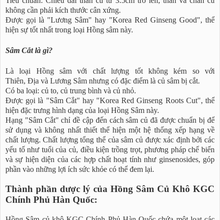
Tiêu chuẩn: Chiều dài thân củ từ 3.5cm trở lên, thân và chân củ
không cần phải kích thước cân xứng.
Được gọi là "Lương Sâm" hay "Korea Red Ginseng Good", thể
hiện sự tốt nhất trong loại Hồng sâm này.
Sâm Cắt là gì?
Là loại Hồng sâm với chất lượng tốt không kém so với
Thiên, Địa và Lương Sâm nhưng có đặc điểm là củ sâm bị cắt.
Có ba loại: củ to, củ trung bình và củ nhỏ.
Được gọi là "Sâm Cắt" hay "Korea Red Ginseng Roots Cut", thể
hiện đặc trưng hình dạng của loại Hồng Sâm này.
Hạng "Sâm Cắt" chỉ đề cập đến cách sâm củ đã được chuẩn bị để
sử dụng và không nhất thiết thể hiện một hệ thống xếp hạng về
chất lượng. Chất lượng tổng thể của sâm củ được xác định bởi các
yếu tố như tuổi của củ, điều kiện trồng trọt, phương pháp chế biến
và sự hiện diện của các hợp chất hoạt tính như ginsenosides, góp
phần vào những lợi ích sức khỏe có thể đem lại.
Thành phần dược lý của Hồng Sâm Củ Khô KGC
Chính Phủ Hàn Quốc:
Hồng Sâm củ khô KGC Chính Phủ Hàn Quốc chứa một loạt các