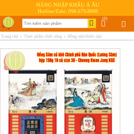
HÀNG NHẬP KHẨU Á ÂU
Hotline/Zalo: 098.679.8008
(0)
Trang chủ
»
Thực phẩm chức năng
»
Hồng sâm/thiên sâm