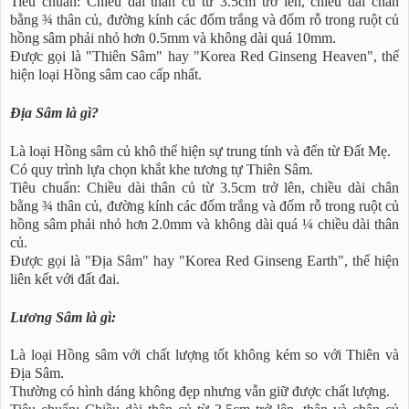
Tiêu chuẩn: Chiều dài thân củ từ 3.5cm trở lên, chiều dài chân
bằng ¾ thân củ, đường kính các đốm trắng và đốm rỗ trong ruột củ
hồng sâm phải nhỏ hơn 0.5mm và không dài quá 10mm.
Được gọi là "Thiên Sâm" hay "Korea Red Ginseng Heaven", thể
hiện loại Hồng sâm cao cấp nhất.
Địa Sâm là gì?
Là loại Hồng sâm củ khô thể hiện sự trung tính và đến từ Đất Mẹ.
Có quy trình lựa chọn khắt khe tương tự Thiên Sâm.
Tiêu chuẩn: Chiều dài thân củ từ 3.5cm trở lên, chiều dài chân
bằng ¾ thân củ, đường kính các đốm trắng và đốm rỗ trong ruột củ
hồng sâm phải nhỏ hơn 2.0mm và không dài quá ¼ chiều dài thân
củ.
Được gọi là "Địa Sâm" hay "Korea Red Ginseng Earth", thể hiện
liên kết với đất đai.
Lương Sâm là gì:
Là loại Hồng sâm với chất lượng tốt không kém so với Thiên và
Địa Sâm.
Thường có hình dáng không đẹp nhưng vẫn giữ được chất lượng.