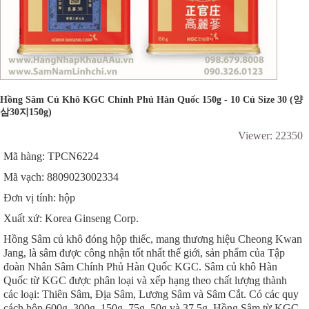
Hồng Sâm Củ Khô KGC Chính Phủ Hàn Quốc 150g - 10 Củ Size 30 (양
삼30지150g)
Viewer: 22350
Mã hàng: TPCN6224
Mã vạch: 8809023002334
Đơn vị tính: hộp
Xuất xứ: Korea Ginseng Corp.
Hồng Sâm củ khô đóng hộp thiếc, mang thương hiệu Cheong Kwan
Jang, là sâm được công nhận tốt nhất thế giới, sản phẩm của Tập
đoàn Nhân Sâm Chính Phủ Hàn Quốc KGC. Sâm củ khô Hàn
Quốc từ KGC được phân loại và xếp hạng theo chất lượng thành
các loại: Thiên Sâm, Địa Sâm, Lương Sâm và Sâm Cắt. Có các quy
cách hộp 600g, 300g, 150g, 75g, 50g và 37.5g. Hồng Sâm từ KGC