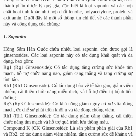
thành phần dược lý quý giá, đặc biệt là loạt saponin và các hợp
chất hoạt tính khác như hợp chất fenolic, polyacetylene, protein và
axít amin. Dưới đây là một số thông tin chi tiết về các thành phần
này và công dụng của chúng:
1. Saponin:
Hồng Sâm Hàn Quốc chứa nhiều loại saponin, còn được gọi là
ginsenosides. Các loại saponin này có tác dụng khái quát và đa
dạng, bao gồm:
Rg1 (Rg1 Ginsenoside): Có tác dụng tăng cường sức khỏe tim
mạch, hỗ trợ chức năng não, giảm căng thẳng và tăng cường sự
tỉnh táo.
Rb1 (Rb1 Ginsenoside): Có tác dụng bảo vệ tế bào gan, giảm viêm
nhiễm, cải thiện chức năng miễn dịch, và hỗ trợ điều trị bệnh tiểu
đường.
Rg3 (Rg3 Ginsenoside): Có khả năng giảm nguy cơ xơ vữa động
mạch, ức chế sự phát triển khối u và tác động chống viêm.
Rh1 (Rh1 Ginsenoside): Có tác dụng giảm căng thẳng, cải thiện
chức năng tim mạch và hỗ trợ quá trình lưu thông máu.
Compound K (CK Ginsenoside): Là sản phẩm phân giải của Rb1
và Rb2, có tác dụng giảm viêm nhiễm, tăng cường sức đề kháng và