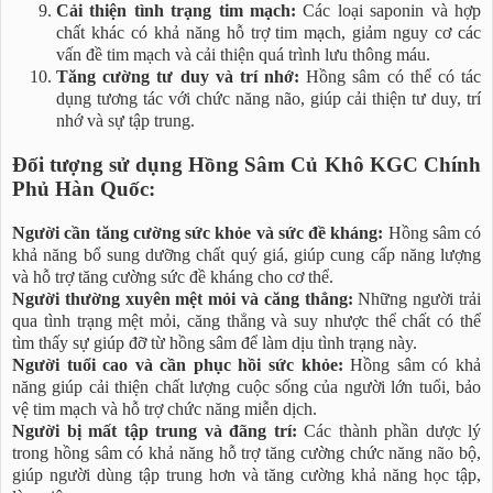
Cải thiện tình trạng tim mạch:
Các loại saponin và hợp
chất khác có khả năng hỗ trợ tim mạch, giảm nguy cơ các
vấn đề tim mạch và cải thiện quá trình lưu thông máu.
Tăng cường tư duy và trí nhớ:
Hồng sâm có thể có tác
dụng tương tác với chức năng não, giúp cải thiện tư duy, trí
nhớ và sự tập trung.
Đối tượng sử dụng Hồng Sâm Củ Khô KGC Chính
Phủ Hàn Quốc:
Người cần tăng cường sức khỏe và sức đề kháng:
Hồng sâm có
khả năng bổ sung dưỡng chất quý giá, giúp cung cấp năng lượng
và hỗ trợ tăng cường sức đề kháng cho cơ thể.
Người thường xuyên mệt mỏi và căng thẳng:
Những người trải
qua tình trạng mệt mỏi, căng thẳng và suy nhược thể chất có thể
tìm thấy sự giúp đỡ từ hồng sâm để làm dịu tình trạng này.
Người tuổi cao và cần phục hồi sức khỏe:
Hồng sâm có khả
năng giúp cải thiện chất lượng cuộc sống của người lớn tuổi, bảo
vệ tim mạch và hỗ trợ chức năng miễn dịch.
Người bị mất tập trung và đãng trí:
Các thành phần dược lý
trong hồng sâm có khả năng hỗ trợ tăng cường chức năng não bộ,
giúp người dùng tập trung hơn và tăng cường khả năng học tập,