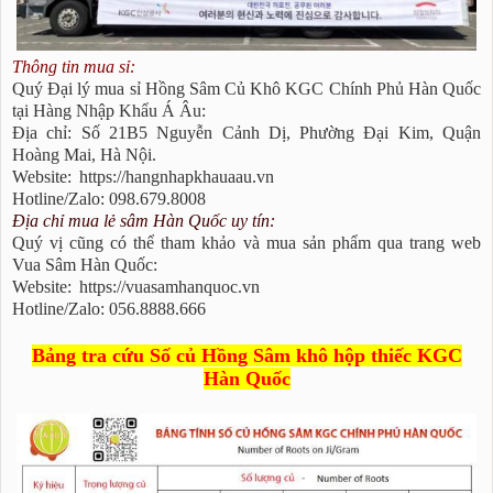
Thông tin mua sỉ:
Quý Đại lý mua sỉ Hồng Sâm Củ Khô KGC Chính Phủ Hàn Quốc
tại Hàng Nhập Khẩu Á Âu:
Địa chỉ: Số 21B5 Nguyễn Cảnh Dị, Phường Đại Kim, Quận
Hoàng Mai, Hà Nội.
Website:
https://hangnhapkhauaau.vn
Hotline/Zalo: 098.679.8008
Địa chỉ mua lẻ sâm Hàn Quốc uy tín:
Quý vị cũng có thể tham khảo và mua sản phẩm qua trang web
Vua Sâm Hàn Quốc:
Website:
https://vuasamhanquoc.vn
Hotline/Zalo: 056.8888.666
Bảng tra cứu Số củ Hồng Sâm khô hộp thiếc KGC
Hàn Quốc