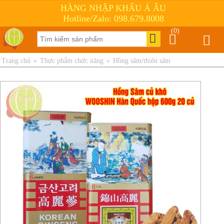
HÀNG NHẬP KHẨU Á ÂU
Hotline/Zalo: 098.679.8008
(0)
Trang chủ
»
Thực phẩm chức năng
»
Hồng sâm/thiên sâm