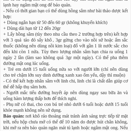
lạnh hay ngâm mật ong để bảo quản.
- Nếu có thời gian bạn có thể dùng hồng sâm như bài thảo dược kết
hợp:
+ Dùng ngắn hạn từ 50 đến 60 gr (không khuyến khích)
+ Dùng dài hạn từ 12 đến 20gr
+ Lấy hồng sâm (tùy theo nhu cầu theo 2 trường hợp trên) kết hợp
với 3 quả
táo đỏ sấy khô
, 3gr gừng cho vào nồi sứ hoặc ấm sắc
thuốc (không nên dùng nồi kim loại) đổ với gần 1 lít nước sắc cho
đến khi còn 1 nửa. Tùy theo lượng nhân sâm bạn chia ra uống 1
ngày 2 lần (làm sao không quá 3gr một ngày). Có thể pha thêm
đường mật ong lúc uống.
+ Trẻ em dưới 15 tuổi uống nửa so với người lớn (chỉ nên dùng
cho trẻ chậm lớn suy dinh dưỡng xanh xao ốm yếu, dậy thì muộn)
- Có thể kết hợp nhân sâm với linh chi, linh chi là chất dẫn giúp cơ
thể dễ hấp thụ sâm hơn.
- Người mắc tiểu đường huyết áp nên dùng ngay sau bữa ăn và
uống hàm lượng thấp hơn để thích nghi.
- Phụ nữ có thai, cho con bú trẻ nhỏ dưới 6 tuổi hoặc dưới 15 tuổi
khỏe mạnh không nên sử dụng.
Bảo quản:
nơi khô ráo thoáng mát tránh ánh sáng trực tiếp từ mặt
trời, nếu hộp chưa mở có thể để 10 năm do được hút chân không,
khi mở ra nên bảo quản ngăn mát tủ lạnh hoặc ngâm mật ong. Nếu