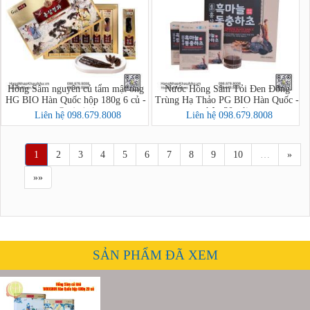
Hồng Sâm nguyên củ tẩm mật ong
Nước Hồng Sâm Tỏi Đen Đông
HG BIO Hàn Quốc hộp 180g 6 củ -
Trùng Hạ Thảo PG BIO Hàn Quốc -
hộp 30 gói
홍삼정과
Liên hệ 098.679.8008
Liên hệ 098.679.8008
1
2
3
4
5
6
7
8
9
10
…
»
»»
SẢN PHẨM ĐÃ XEM