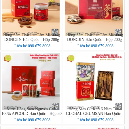
Hồng Sâm Thái Lát Tẩm Mật Ong
Hồng Sâm Thái Lát Tẩm Mật Ong
DONGJIN Hàn Quốc - Hộp 200g
DONGJIN Hàn Quốc - Hộp 200g
(Imperial Korean Red Ginseng
(Imperial Korean Red Ginseng
Liên hệ 098.679.8008
Liên hệ 098.679.8008
Honey Sliced PREMIUM)
Honey Sliced)
Nước Hồng Sâm Nguyên Chất
Hồng Sâm Củ Khô 6 Năm Tuổi
100% APGOLD Hàn Quốc - Hộp 30
GLOBAL GEUMSAN Hàn Quốc -
Gói
Hộp 300g 12-20 Củ (Korean Red
Liên hệ 098.679.8008
Liên hệ 098.679.8008
Ginseng)