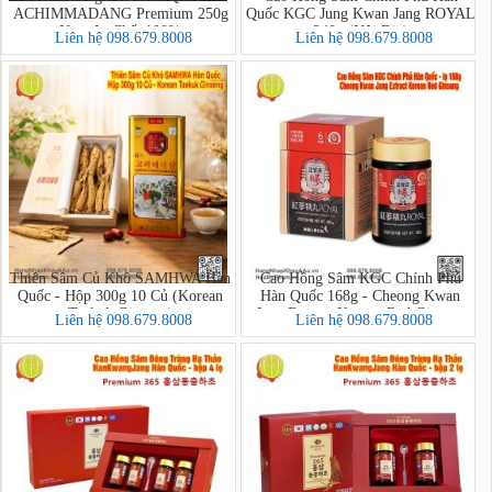
ACHIMMADANG Premium 250g
Quốc KGC Jung Kwan Jang ROYAL
Nguyên Chất 100%
240g (Nội Địa)
Liên hệ 098.679.8008
Liên hệ 098.679.8008
Thiên Sâm Củ Khô SAMHWA Hàn
Cao Hồng Sâm KGC Chính Phủ
Quốc - Hộp 300g 10 Củ (Korean
Hàn Quốc 168g - Cheong Kwan
Taekuk Ginseng)
Jang Extract Korean Red Ginseng
Liên hệ 098.679.8008
Liên hệ 098.679.8008