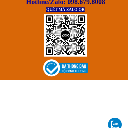
Hotline/Zalo:
098.679.8008
QUÉT MÃ ZALO QR