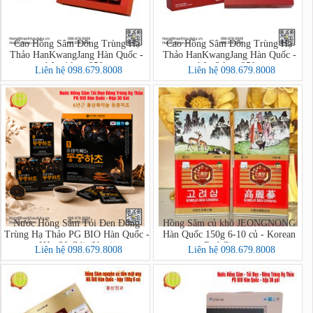
Cao Hồng Sâm Đông Trùng Hạ
Cao Hồng Sâm Đông Trùng Hạ
Thảo HanKwangJang Hàn Quốc -
Thảo HanKwangJang Hàn Quốc -
hộp 4 lọ x 250g
hộp 2 lọ x 250g
Liên hệ 098.679.8008
Liên hệ 098.679.8008
Nước Hồng Sâm Tỏi Đen Đông
Hồng Sâm củ khô JEONGNONG
Trùng Hạ Thảo PG BIO Hàn Quốc -
Hàn Quốc 150g 6-10 củ - Korean
Hộp 30 Gói (New)
Red Ginseng
Liên hệ 098.679.8008
Liên hệ 098.679.8008