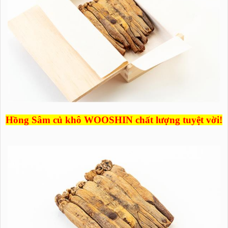
Hồng Sâm củ khô WOOSHIN chất lượng tuyệt vời!