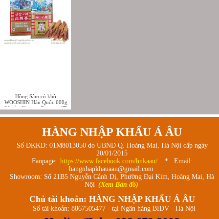
Hồng Sâm củ khô
WOOSHIN Hàn Quốc 600g
20 củ - Korean Ginseng (금
산고려)
HÀNG NHẬP KHẨU Á ÂU
Số ĐKKD: 01M8013050 do UBND Q. Hoàng Mai, Hà Nội cấp ngày
20/01/2015
Fanpage:
https://www.facebook.com/hnkaau/
* Email:
hangnhapkhauaau@gmail.com
Showroom: Số 21B5 Nguyễn Cảnh Dị, Phường Đại Kim, Hoàng Mai, Hà
Nội
(Xem Bản đồ)
Chủ tài khoản: HÀNG NHẬP KHẨU Á ÂU
- Số tài khoản: 8867505477 - tại Ngân hàng BIDV - Hà Nội