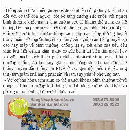
- Hồng sâm chứa nhiều ginsenoside có nhiều công dụng khác nhau
đối với cơ thể con người, bồi bổ tăng cường sức khỏe với người
bình thường khỏe mạnh tăng cường sức đề kháng thể trạng cơ thể
chống lão hóa giảm stress mệt mỏi phòng ngừa nhiều bệnh tuổi già.
Đối với người tiểu đường hồng sâm giúp cân bằng đường huyết
trong máu, với người huyết áp hồng sâm giúp cân bằng huyết áp
cao hay thấp về bình thường, chống lại sự kết dính của tiểu cầu
giúp lưu thông máu giảm nguy cơ các bệnh tai biến tim mạch hay
xơ vữa mạch, kích thích phân giải cholesterol về trạng thái bình
thường chống lão hóa suy giảm chức năng sinh lý, tác động hệ
thống truyền dẫn thông tin RNA ở các gen đột biến (tế bào ung
thư) làm giảm khả năng phát tán và làm suy yếu tế bào ung thư.
- Về cơ bản hồng sâm giúp cơ thể người không bình thường trở về
trạng thái bình thường khi dùng lâu dài, tăng cường sức khỏe và
phòng ngừa bệnh tật ở người khỏe mạnh.