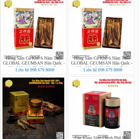
Hồng Sâm Củ Khô 6 Năm Tuổi
Hồng Sâm Củ Khô 6 Năm Tuổi
GLOBAL GEUMSAN Hàn Quốc -
GLOBAL GEUMSAN Hàn Quốc -
Hộp 300g 10 Củ (Korean Red
Hộp 300g 8 Củ (Korean Red
Liên hệ 098.679.8008
Liên hệ 098.679.8008
Ginseng)
Ginseng)
Cao Hồng Sâm Hàn Quốc
Cao Hồng Sâm Chính Phủ Hàn