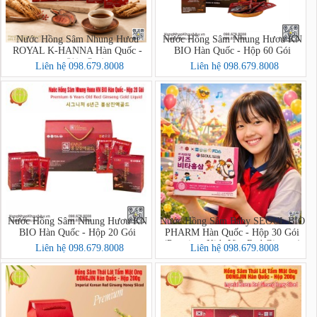
Nước Hồng Sâm Nhung Hươu
Nước Hồng Sâm Nhung Hươu KN
ROYAL K-HANNA Hàn Quốc -
BIO Hàn Quốc - Hộp 60 Gói
Hộp 30 Gói (천녹홍삼 ROYAL)
Liên hệ 098.679.8008
Liên hệ 098.679.8008
Nước Hồng Sâm Nhung Hươu KN
Nước Hồng Sâm Baby SEOUL BIO
BIO Hàn Quốc - Hộp 20 Gói
PHARM Hàn Quốc - Hộp 30 Gói
(Premium Kids Vita Red Ginseng)
Liên hệ 098.679.8008
Liên hệ 098.679.8008