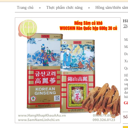
Trang chủ
»
Thực phẩm chức năng
»
Hồng sâm/thiên sâ
Hồ
고
Mã
Mã
Đơ
Xu
Qu
Hồ
ch
sa
gi
đư
hú
Gi
Số