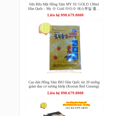
Sữa Rửa Mặt Hồng Sâm MY SU GOLD 130ml
Hàn Quốc - My 수 Gold 마이수 에스투알 홍삼
품 클렌징
Liên hệ 098.679.8008
Cao dán Hồng Sâm BIO Hàn Quốc túi 20 miếng
giảm đau cơ xương khớp (Korean Red Ginseng)
Liên hệ 098.679.8008