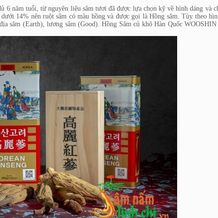
 6 năm tuổi, từ nguyên liệu sâm tươi đã được lựa chọn kỹ về hình dáng và c
n dưới 14% nên ruột sâm có màu hồng và được gọi là Hồng sâm. Tùy theo hìn
), địa sâm (Earth), lương sâm (Good). Hồng Sâm củ khô Hàn Quốc WOOSHIN 