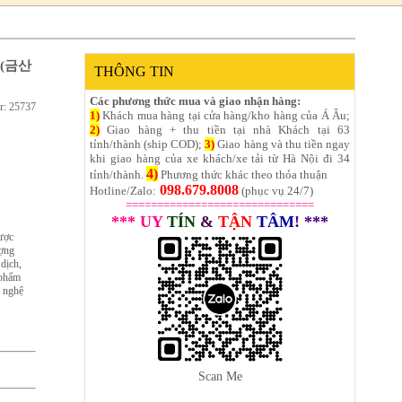
g (금산
THÔNG TIN
Các phương thức mua và giao nhận hàng:
r: 25737
1)
Khách mua hàng tại cửa hàng/kho hàng của Á Âu;
2)
Giao hàng + thu tiền tại nhà Khách tại 63
tỉnh/thành (ship COD);
3)
Giao hàng và thu tiền ngay
khi giao hàng của xe khách/xe tải từ Hà Nội đi 34
4)
tỉnh/thành.
Phương thức khác theo thỏa thuận
098.679.8008
Hotline/Zalo:
(phục vụ 24/7)
==============================
*** UY
TÍN
&
TẬN
TÂM
! ***
ược
ượng
dịch,
 phẩm
g nghệ
Scan Me