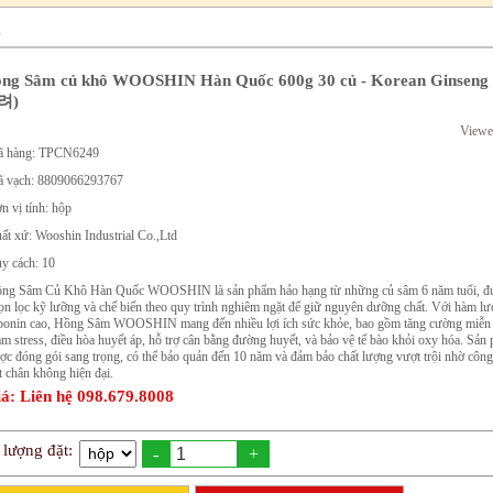
m
ng Sâm củ khô WOOSHIN Hàn Quốc 600g 30 củ - Korean Ginsen
려)
Viewe
 hàng: TPCN6249
 vạch: 8809066293767
n vị tính: hộp
ất xứ: Wooshin Industrial Co.,Ltd
y cách: 10
ng Sâm Củ Khô Hàn Quốc WOOSHIN là sản phẩm hảo hạng từ những củ sâm 6 năm tuổi, đ
ọn lọc kỹ lưỡng và chế biến theo quy trình nghiêm ngặt để giữ nguyên dưỡng chất. Với hàm l
ponin cao, Hồng Sâm WOOSHIN mang đến nhiều lợi ích sức khỏe, bao gồm tăng cường miễn 
ảm stress, điều hòa huyết áp, hỗ trợ cân bằng đường huyết, và bảo vệ tế bào khỏi oxy hóa. Sản
ợc đóng gói sang trọng, có thể bảo quản đến 10 năm và đảm bảo chất lượng vượt trội nhờ côn
t chân không hiện đại.
á: Liên hệ 098.679.8008
 lượng đặt:
-
+