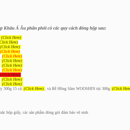
Khẩu Á Âu phân phối có các quy cách đóng hộp sau:
p
(Click Here)
Click Here)
(Click Here)
(Click Here)
p
(Click Here)
p
(Click Here)
p
(Click Here)
p
(Click Here)
(Click Here)
p
(Click Here)
p
(Click Here)
ấy 300g 15 củ
(Click Here)
, và Rễ Hồng Sâm WOOSHIN túi 300g
(Click Her
oặc hộp giấy, các sản phẩm đóng gói đảm bảo vệ sinh.