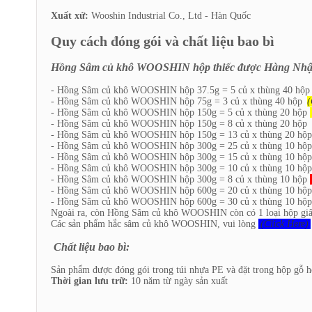
Xuất xứ:
Wooshin Industrial Co., Ltd - Hàn Quốc
Quy cách đóng gói và chất liệu bao bì
Hồng Sâm củ khô WOOSHIN hộp thiếc được Hàng Nhập 
- Hồng Sâm củ khô WOOSHIN hộp 37.5g = 5 củ x thùng 40 hộ
- Hồng Sâm củ khô WOOSHIN hộp 75g = 3 củ x thùng 40 hộp
(
- Hồng Sâm củ khô WOOSHIN hộp 150g = 5 củ x thùng 20 hộp
- Hồng Sâm củ khô WOOSHIN hộp 150g = 8 củ x thùng 20 hộp
- Hồng Sâm củ khô WOOSHIN hộp 150g = 13 củ x thùng 20 hộ
- Hồng Sâm củ khô WOOSHIN hộp 300g = 25 củ x thùng 10 hộ
- Hồng Sâm củ khô WOOSHIN hộp 300g = 15 củ x thùng 10 hộ
- Hồng Sâm củ khô WOOSHIN hộp 300g = 10 củ x thùng 10 hộ
- Hồng Sâm củ khô WOOSHIN hộp 300g = 8 củ x thùng 10 hộp
- Hồng Sâm củ khô WOOSHIN hộp 600g = 20 củ x thùng 10 hộ
- Hồng Sâm củ khô WOOSHIN hộp 600g = 30 củ x thùng 10 hộ
Ngoài ra, còn Hồng Sâm củ khô WOOSHIN còn có 1 loại hộp gi
Các sản phẩm hắc sâm củ khô WOOSHIN, vui lòng
(Click Here)
Chất liệu bao bì:
Sản phẩm được đóng gói trong túi nhựa PE và đặt trong hộp gỗ h
Thời gian lưu trữ:
10 năm từ ngày sản xuất