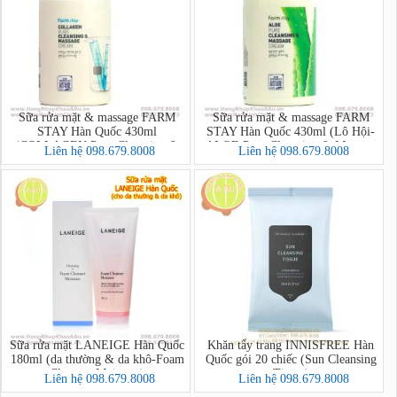
Sữa rửa mặt & massage FARM
Sữa rửa mặt & massage FARM
STAY Hàn Quốc 430ml
STAY Hàn Quốc 430ml (Lô Hội-
(COLLAGEN Pure Cleansing &
ALOE Pure Cleansing & Massage
Liên hệ 098.679.8008
Liên hệ 098.679.8008
Massage Cream)
Cream)
Sữa rửa mặt LANEIGE Hàn Quốc
Khăn tẩy trang INNISFREE Hàn
180ml (da thường & da khô-Foam
Quốc gói 20 chiếc (Sun Cleansing
Cleanser Moisture)
Tissue)
Liên hệ 098.679.8008
Liên hệ 098.679.8008