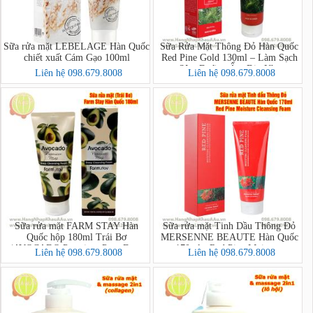
Sữa rửa mặt LEBELAGE Hàn Quốc
Sữa Rửa Mặt Thông Đỏ Hàn Quốc
chiết xuất Cám Gạo 100ml
Red Pine Gold 130ml – Làm Sạch
Sâu, Dưỡng Ẩm Dịu Nhẹ
Liên hệ 098.679.8008
Liên hệ 098.679.8008
Sữa rửa mặt FARM STAY Hàn
Sữa rửa mặt Tinh Dầu Thông Đỏ
Quốc hộp 180ml Trái Bơ
MERSENNE BEAUTE Hàn Quốc
(AVOCADO Premium Pore Deep
170ml - Red Pine Moisture
Liên hệ 098.679.8008
Liên hệ 098.679.8008
Cleansing Foam)
Cleansing Foam