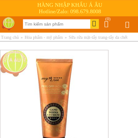
HÀNG NHẬP KHẨU Á ÂU
Hotline/Zalo: 098.679.8008
(0)
Trang chủ
»
Hóa phẩm - mỹ phẩm
»
Sữa rửa mặt-tẩy trang-tẩy da chết