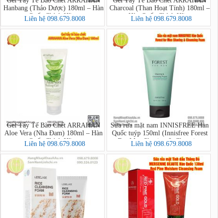
Gel Tẩy Tế Bào Chết ARRAHAN
Gel Tẩy Tế Bào Chết ARRAHAN
Hanbang (Thảo Dược) 180ml – Hàn
Charcoal (Than Hoạt Tính) 180ml –
Quốc Chính Hãng
Hàn Quốc Chính Hãng
Liên hệ 098.679.8008
Liên hệ 098.679.8008
Gel Tẩy Tế Bào Chết ARRAHAN
Sữa rửa mặt nam INNISFREE Hàn
Aloe Vera (Nha Đam) 180ml – Hàn
Quốc tuýp 150ml (Innisfree Forest
Quốc Chính Hãng
For Men Shaving & Cleansing
Liên hệ 098.679.8008
Liên hệ 098.679.8008
Foam)