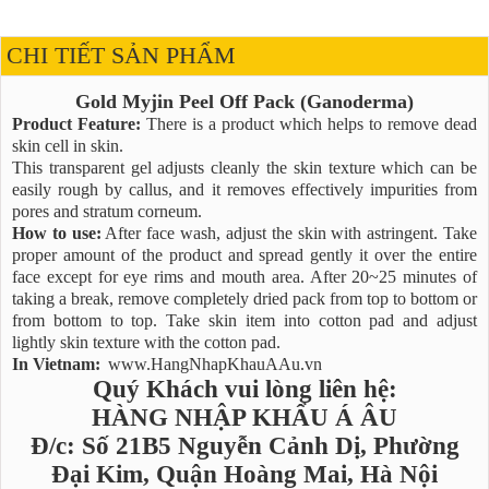
CHI TIẾT SẢN PHẨM
Gold Myjin Peel Off Pack (Ganoderma)
Product Feature:
There is a product which helps to remove dead
skin cell in skin.
This transparent gel adjusts cleanly the skin texture which can be
easily rough by callus, and it removes effectively impurities from
pores and stratum corneum.
How to use:
After face wash, adjust the skin with astringent. Take
proper amount of the product and spread gently it over the entire
face except for eye rims and mouth area. After 20~25 minutes of
taking a break, remove completely dried pack from top to bottom or
from bottom to top. Take skin item into cotton pad and adjust
lightly skin texture with the cotton pad.
In Vietnam:
www.HangNhapKhauAAu.vn
Quý Khách vui lòng liên hệ:
HÀNG NHẬP KHẨU Á ÂU
Đ/c: Số 21B5 Nguyễn Cảnh Dị, Phường
Đại Kim, Quận Hoàng Mai, Hà Nội