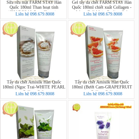
Sữa rửa mặt FARM STAY Hàn
Gel tẩy da chết FARM STAY Hàn
Quốc 180ml Than hoạt tính
Quốc 180ml chiết xuất Collagen -
(CHARCOAL Pure Cleansing
Water Full Moist Peeling Gel
Liên hệ 098.679.8008
Liên hệ 098.679.8008
Foam)
Tẩy da chết Amisilk Hàn Quốc
Tẩy da chết Amisilk Hàn Quốc
180ml (Ngọc Trai-WHITE PEARL
180ml (Bưởi Cam-GRAPEFRUIT
Pelling Gel)
Pelling Gel)
Liên hệ 098.679.8008
Liên hệ 098.679.8008