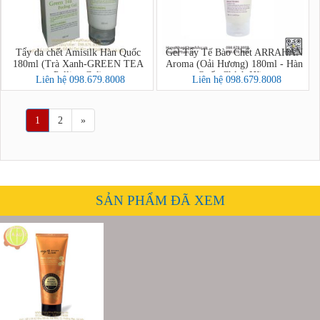
Tẩy da chết Amisilk Hàn Quốc
Gel Tẩy Tế Bào Chết ARRAHAN
180ml (Trà Xanh-GREEN TEA
Aroma (Oải Hương) 180ml - Hàn
Pelling Gel)
Quốc Chính Hãng
Liên hệ 098.679.8008
Liên hệ 098.679.8008
1
2
»
SẢN PHẨM ĐÃ XEM