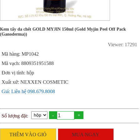
Kem tẩy da chết GOLD MYJIN 150ml (Gold Myjin Peel Off Pack
(Ganoderma))
Viewer: 17291
Mã hàng: MP1042
Mã vạch: 8809351951588
Đơn vị tính: hộp
Xuất xứ: NEXXEN COSMETIC
Giá: Liên hệ 098.679.8008
-
+
Số lượng đặt:
THÊM VÀO GIỎ
MUA NGAY