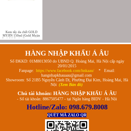
Kem tẩy da chết GOLD
MYJIN 150ml (Gold Myjin
Peel Off Pack (Ganoderma))
HÀNG NHẬP KHẨU Á ÂU
Số ĐKKD: 01M8013050 do UBND Q. Hoàng Mai, Hà Nội cấp ngày
20/01/2015
Fanpage:
https://www.facebook.com/hnkaau/
* Email:
hangnhapkhauaau@gmail.com
Showroom: Số 21B5 Nguyễn Cảnh Dị, Phường Đại Kim, Hoàng Mai, Hà
Nội
(Xem Bản đồ)
Chủ tài khoản: HÀNG NHẬP KHẨU Á ÂU
- Số tài khoản: 8867505477 - tại Ngân hàng BIDV - Hà Nội
Hotline/Zalo:
098.679.8008
QUÉT MÃ ZALO QR