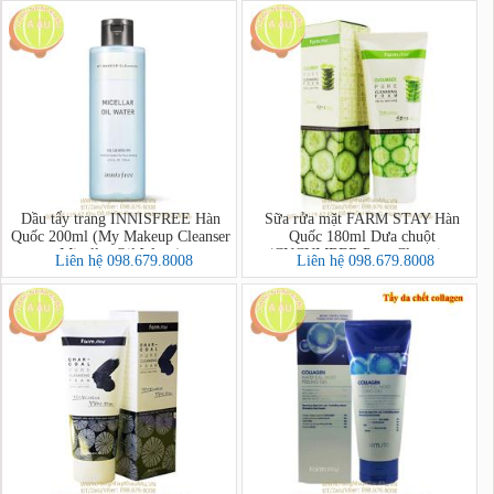
Dầu tẩy trang INNISFREE Hàn
Sữa rửa mặt FARM STAY Hàn
Quốc 200ml (My Makeup Cleanser
Quốc 180ml Dưa chuột
Micellar Oil Water)
(CUCUMBER Pure Cleansing
Liên hệ 098.679.8008
Liên hệ 098.679.8008
Foam)