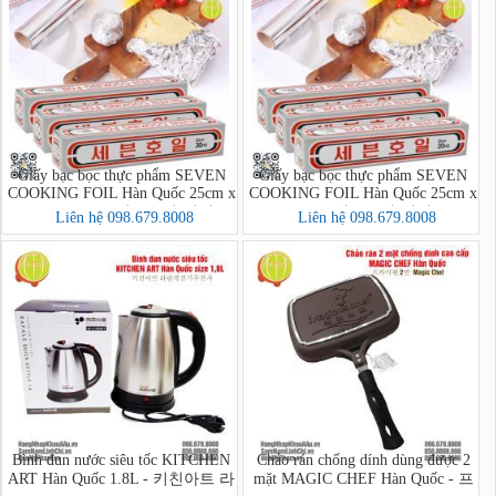
Giấy bạc bọc thực phẩm SEVEN
Giấy bạc bọc thực phẩm SEVEN
COOKING FOIL Hàn Quốc 25cm x
COOKING FOIL Hàn Quốc 25cm x
30 lá = 12m - 세븐호일(명진)
20 lá = 8m - 세븐호일(명진) 25cm
Liên hệ 098.679.8008
Liên hệ 098.679.8008
25cm x 30호
x 20호
Bình đun nước siêu tốc KITCHEN
Chảo rán chống dính dùng được 2
ART Hàn Quốc 1.8L - 키친아트 라
mặt MAGIC CHEF Hàn Quốc - 프