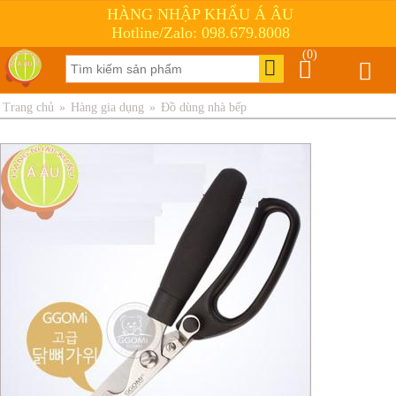
HÀNG NHẬP KHẨU Á ÂU
Hotline/Zalo: 098.679.8008
(0)
Trang chủ
»
Hàng gia dụng
»
Đồ dùng nhà bếp