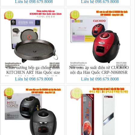
팔퀵전기주전자
라이팬 2면 Magic Chef
Liên hệ 098.679.8008
Liên hệ 098.679.8008
Chảo nướng bếp ga chống dính
Nồi cơm áp suất điện tử CUCKOO
KITCHEN ART Hàn Quốc size
nội địa Hàn Quốc CRP-N0680SR
32cm - Marble Coating Grill Pan
dung tích 1.08L
Liên hệ 098.679.8008
Liên hệ 098.679.8008