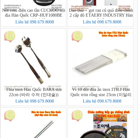
Nồi cơm điện cao tần CUCKOO nội
Dao thái + gọt rau củ quả điều chỉnh
địa Hàn Quốc CRP-HUF1080BE
2 cấp độ ETAERY INDUSTRY Hàn
dung tích 1,8L
Quốc
Liên hệ 098.679.8008
Liên hệ 098.679.8008
Thìa inox Hàn Quốc BARA size
Vỉ 10 đôi đũa ăn inox ITILI Hàn
22cm (바라 수저 (민대술))
Quốc tròn rỗng size 23cm (이딜리
진공저분 민자)
Liên hệ 098.679.8008
Liên hệ 098.679.8008