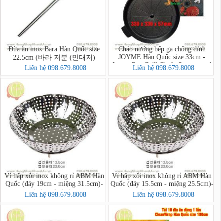
Đũa ăn inox Bara Hàn Quốc size
Chảo nướng bếp ga chống dính
JOYME Hàn Quốc size 33cm -
22.5cm (바라 저분 (민대저)
Joyme Pan Grill Circle Samgyupsal
Liên hệ 098.679.8008
Liên hệ 098.679.8008
Pan
Vỉ hấp xôi inox không rỉ ABM Hàn
Vỉ hấp xôi inox không rỉ ABM Hàn
Quốc (đáy 19cm - miệng 31.5cm)-
Quốc (đáy 15.5cm - miệng 25.5cm)-
리빙스텐찜기 소
리빙스텐찜기 소
Liên hệ 098.679.8008
Liên hệ 098.679.8008