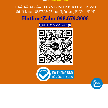
Chủ tài khoản: HÀNG NHẬP KHẨU Á ÂU
- Số tài khoản: 8867505477 - tại Ngân hàng BIDV - Hà Nội
Hotline/Zalo:
098.679.8008
QUÉT MÃ ZALO QR