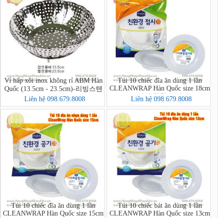
Vỉ hấp xôi inox không rỉ ABM Hàn
Túi 10 chiếc đĩa ăn dùng 1 lần
CLEANWRAP Hàn Quốc size 18cm
Quốc (13.5cm - 23.5cm)-리빙스텐
(크린랩 친환경 접시)
찜기 소
Liên hệ 098.679.8008
Liên hệ 098.679.8008
Túi 10 chiếc đĩa ăn dùng 1 lần
Túi 10 chiếc bát ăn dùng 1 lần
CLEANWRAP Hàn Quốc size 15cm
CLEANWRAP Hàn Quốc size 13cm