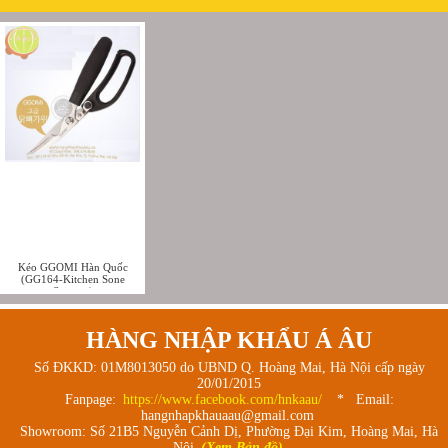
Kéo GGOMI Hàn Quốc
(GG164-Kitchen Sone
Scissors)
HÀNG NHẬP KHẨU Á ÂU
Số ĐKKD: 01M8013050 do UBND Q. Hoàng Mai, Hà Nội cấp ngày
20/01/2015
Fanpage:
https://www.facebook.com/hnkaau/
* Email:
hangnhapkhauaau@gmail.com
Showroom: Số 21B5 Nguyễn Cảnh Dị, Phường Đại Kim, Hoàng Mai, Hà
Nội
(Xem Bản đồ)