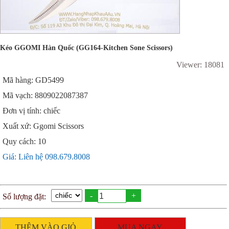
Kéo GGOMI Hàn Quốc (GG164-Kitchen Sone Scissors)
Viewer: 18081
Mã hàng: GD5499
Mã vạch: 8809022087387
Đơn vị tính: chiếc
Xuất xứ: Ggomi Scissors
Quy cách: 10
Giá: Liên hệ 098.679.8008
-
+
Số lượng đặt:
THÊM VÀO GIỎ
MUA NGAY