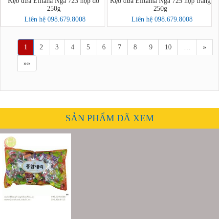
Kẹo dừa Elitana Nga 723 hộp đỏ
Kẹo dừa Elitama Nga 725 hộp trắng
250g
250g
Liên hệ 098.679.8008
Liên hệ 098.679.8008
1
2
3
4
5
6
7
8
9
10
…
»
»»
SẢN PHẨM ĐÃ XEM