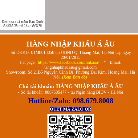
Kẹo hoa quả mềm Hàn Quốc
ARRIANG túi 1kg (종합제
리)
HÀNG NHẬP KHẨU Á ÂU
Số ĐKKD: 01M8013050 do UBND Q. Hoàng Mai, Hà Nội cấp ngày
20/01/2015
Fanpage:
https://www.facebook.com/hnkaau/
* Email:
hangnhapkhauaau@gmail.com
Showroom: Số 21B5 Nguyễn Cảnh Dị, Phường Đại Kim, Hoàng Mai, Hà
Nội
(Xem Bản đồ)
Chủ tài khoản: HÀNG NHẬP KHẨU Á ÂU
- Số tài khoản: 8867505477 - tại Ngân hàng BIDV - Hà Nội
Hotline/Zalo:
098.679.8008
QUÉT MÃ ZALO QR