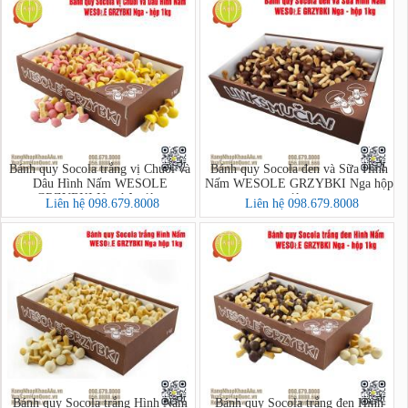
Bánh quy Socola trắng vị Chuối và
Bánh quy Socola đen và Sữa Hình
Dâu Hình Nấm WESOLE
Nấm WESOLE GRZYBKI Nga hộp
GRZYBKI Nga hộp 1kg
1kg
Liên hệ 098.679.8008
Liên hệ 098.679.8008
Bánh quy Socola trắng Hình Nấm
Bánh quy Socola trắng đen Hình