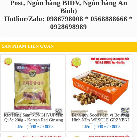
Post, Ngân hàng BIDV, Ngân hàng An
Bình)
Hotline/Zalo: 0986798008 * 0568888666 *
0928698989
SẢN PHẨM LIÊN QUAN
Kẹo Hồng Sâm NONGHYUP Hàn
Bánh quy Socola đen vị Bơ cứng
Quốc 200g - Korean Red Ginseng
Hình Nấm WESOLE GRZYBKI
Candy
Nga hộp 1kg
Liên hệ 098.679.8008
Liên hệ 098.679.8008