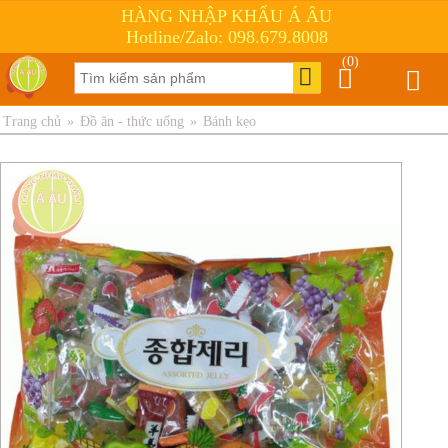
HÀNG NHẬP KHẨU Á ÂU
Hotline/Zalo: 098.679.8008
(0)
Trang chủ
»
Đồ ăn - thức uống
»
Bánh kẹo