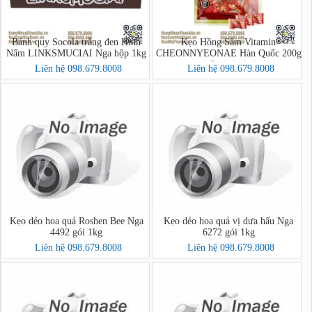
Bánh quy Socola trắng đen Hình
Kẹo Hồng Sâm Vitamin
Nấm LINKSMUCIAI Nga hộp 1kg
CHEONNYEONAE Hàn Quốc 200g
- 고려홍삼비타민캔디
Liên hệ 098.679.8008
Liên hệ 098.679.8008
Kẹo dẻo hoa quả Roshen Bee Nga
Kẹo dẻo hoa quả vị dưa hấu Nga
4492 gói 1kg
6272 gói 1kg
Liên hệ 098.679.8008
Liên hệ 098.679.8008