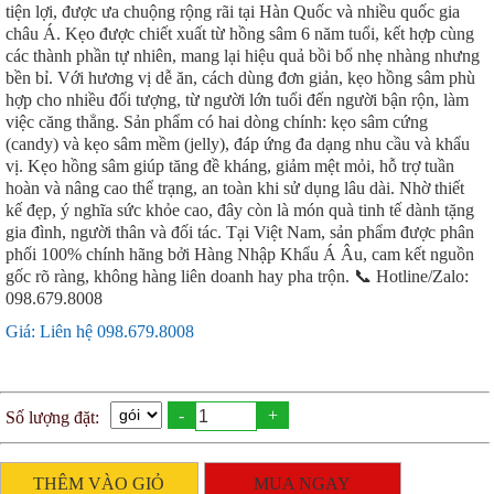
tiện lợi, được ưa chuộng rộng rãi tại Hàn Quốc và nhiều quốc gia
châu Á. Kẹo được chiết xuất từ hồng sâm 6 năm tuổi, kết hợp cùng
các thành phần tự nhiên, mang lại hiệu quả bồi bổ nhẹ nhàng nhưng
bền bỉ. Với hương vị dễ ăn, cách dùng đơn giản, kẹo hồng sâm phù
hợp cho nhiều đối tượng, từ người lớn tuổi đến người bận rộn, làm
việc căng thẳng. Sản phẩm có hai dòng chính: kẹo sâm cứng
(candy) và kẹo sâm mềm (jelly), đáp ứng đa dạng nhu cầu và khẩu
vị. Kẹo hồng sâm giúp tăng đề kháng, giảm mệt mỏi, hỗ trợ tuần
hoàn và nâng cao thể trạng, an toàn khi sử dụng lâu dài. Nhờ thiết
kế đẹp, ý nghĩa sức khỏe cao, đây còn là món quà tinh tế dành tặng
gia đình, người thân và đối tác. Tại Việt Nam, sản phẩm được phân
phối 100% chính hãng bởi Hàng Nhập Khẩu Á Âu, cam kết nguồn
gốc rõ ràng, không hàng liên doanh hay pha trộn. 📞 Hotline/Zalo:
098.679.8008
Giá: Liên hệ 098.679.8008
-
+
Số lượng đặt:
THÊM VÀO GIỎ
MUA NGAY