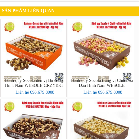
SẢN PHẨM LIÊN QUAN
Bánh quy Socola đen vị Bơ cứng
Bánh quy Socola trắng vị Chuối và
Hình Nấm WESOLE GRZYBKI
Dâu Hình Nấm WESOLE
Nga hộp 1kg
GRZYBKI Nga hộp 1kg
Liên hệ 098.679.8008
Liên hệ 098.679.8008