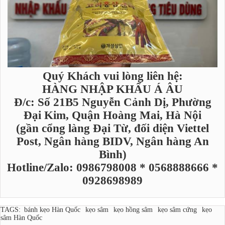
Quý Khách vui lòng liên hệ:
HÀNG NHẬP KHẨU Á ÂU
Đ/c: Số 21B5 Nguyễn Cảnh Dị, Phường
Đại Kim, Quận Hoàng Mai, Hà Nội
(gần cổng làng Đại Từ, đối diện Viettel
Post, Ngân hàng BIDV, Ngân hàng An
Bình)
Hotline/Zalo: 0986798008 * 0568888666 *
0928698989
TAGS:
bánh kẹo Hàn Quốc
kẹo sâm
kẹo hồng sâm
kẹo sâm cứng
kẹo
sâm Hàn Quốc