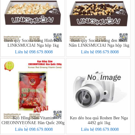
Bánh quy Socola trắng Hình Nấm
Bánh quy Socola trắng đen Hình
LINKSMUCIAI Nga hộp 1kg
Nấm LINKSMUCIAI Nga hộp 1kg
Liên hệ 098.679.8008
Liên hệ 098.679.8008
Kẹo Hồng Sâm Vitamin
Kẹo dẻo hoa quả Roshen Bee Nga
CHEONNYEONAE Hàn Quốc 200g
4492 gói 1kg
- 고려홍삼비타민캔디
Liên hệ 098.679.8008
Liên hệ 098.679.8008