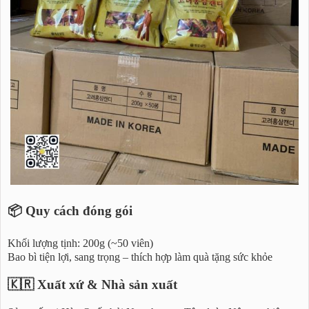
📦 Quy cách đóng gói
Khối lượng tịnh: 200g (~50 viên)
Bao bì tiện lợi, sang trọng – thích hợp làm quà tặng sức khỏe
🇰🇷 Xuất xứ & Nhà sản xuất