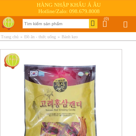
HÀNG NHẬP KHẨU Á ÂU
Hotline/Zalo: 098.679.8008
(0)
Trang chủ
»
Đồ ăn - thức uống
»
Bánh kẹo