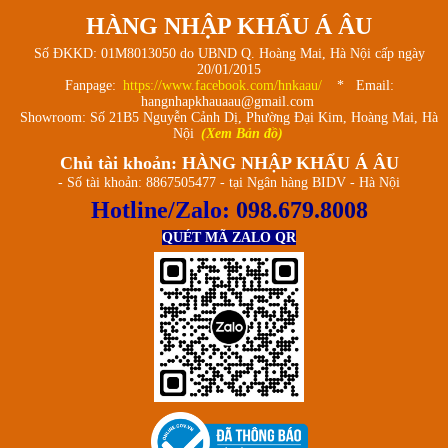
HÀNG NHẬP KHẨU Á ÂU
Số ĐKKD: 01M8013050 do UBND Q. Hoàng Mai, Hà Nội cấp ngày
20/01/2015
Fanpage:
https://www.facebook.com/hnkaau/
* Email:
hangnhapkhauaau@gmail.com
Showroom: Số 21B5 Nguyễn Cảnh Dị, Phường Đại Kim, Hoàng Mai, Hà
Nội
(Xem Bản đồ)
Chủ tài khoản: HÀNG NHẬP KHẨU Á ÂU
- Số tài khoản: 8867505477 - tại Ngân hàng BIDV - Hà Nội
Hotline/Zalo:
098.679.8008
QUÉT MÃ ZALO QR