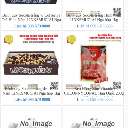
Bánh quy Socola trắng vị Coffee và
Bánh quy Socola trắng Hình Nấm
Trà Hình Nấm LINKSMUCIAI Nga
LINKSMUCIAI Nga hộp 1kg
hộp 1kg
Liên hệ 098.679.8008
Liên hệ 098.679.8008
Bánh quy Socola trắng đen Hình
Kẹo Hồng Sâm Vitamin
Nấm LINKSMUCIAI Nga hộp 1kg
CHEONNYEONAE Hàn Quốc 200g
- 고려홍삼비타민캔디
Liên hệ 098.679.8008
Liên hệ 098.679.8008