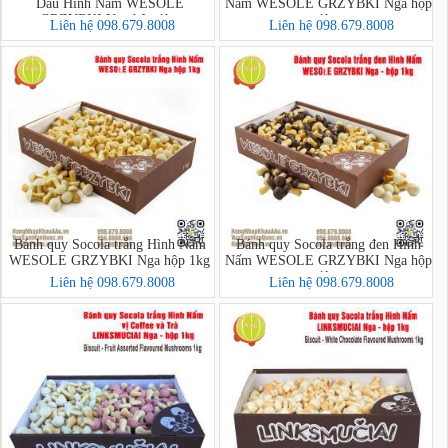
Dâu Hình Nấm WESOLE
Nấm WESOLE GRZYBKI Nga hộp
GRZYBKI Nga hộp 1kg
1kg
Liên hệ 098.679.8008
Liên hệ 098.679.8008
Bánh quy Socola trắng Hình Nấm
Bánh quy Socola trắng đen Hình
WESOLE GRZYBKI Nga hộp 1kg
Nấm WESOLE GRZYBKI Nga hộp
1kg
Liên hệ 098.679.8008
Liên hệ 098.679.8008