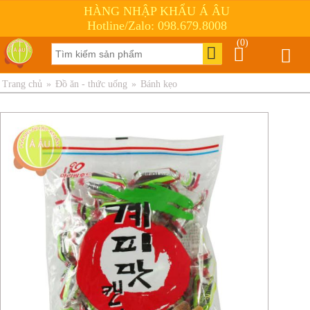
HÀNG NHẬP KHẨU Á ÂU
Hotline/Zalo: 098.679.8008
(0)
Trang chủ
»
Đồ ăn - thức uống
»
Bánh kẹo