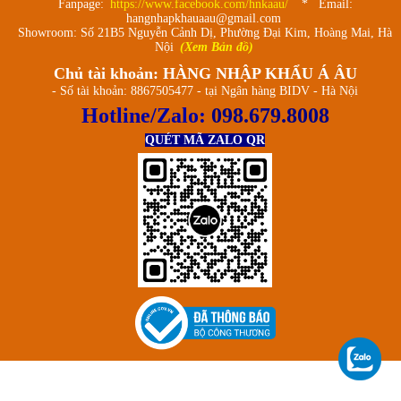
Fanpage:
https://www.facebook.com/hnkaau/
* Email:
hangnhapkhauaau@gmail.com
Showroom: Số 21B5 Nguyễn Cảnh Dị, Phường Đại Kim, Hoàng Mai, Hà
Nội
(Xem Bản đồ)
Chủ tài khoản: HÀNG NHẬP KHẨU Á ÂU
- Số tài khoản: 8867505477 - tại Ngân hàng BIDV - Hà Nội
Hotline/Zalo:
098.679.8008
QUÉT MÃ ZALO QR