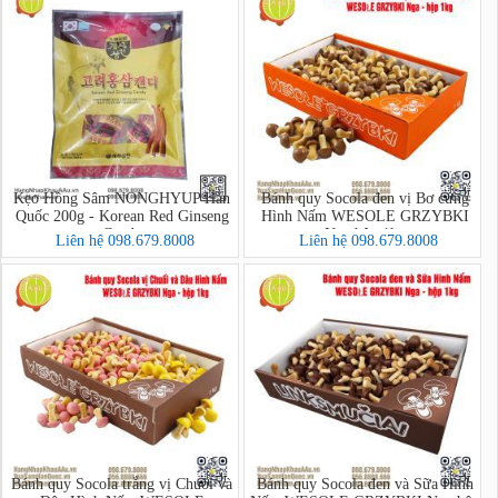
Kẹo Hồng Sâm NONGHYUP Hàn
Bánh quy Socola đen vị Bơ cứng
Quốc 200g - Korean Red Ginseng
Hình Nấm WESOLE GRZYBKI
Candy
Nga hộp 1kg
Liên hệ 098.679.8008
Liên hệ 098.679.8008
Bánh quy Socola trắng vị Chuối và
Bánh quy Socola đen và Sữa Hình