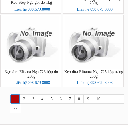
Kẹo Step Nga gói đỏ 1kg
250g
Liên hệ 098.679.8008
Liên hệ 098.679.8008
Kẹo dừa Elitana Nga 723 hộp đỏ
Kẹo dừa Elitama Nga 725 hộp trắng
250g
250g
Liên hệ 098.679.8008
Liên hệ 098.679.8008
1
2
3
4
5
6
7
8
9
10
…
»
»»