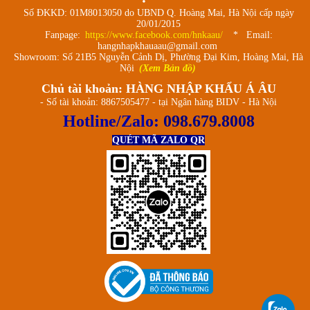
Số ĐKKD: 01M8013050 do UBND Q. Hoàng Mai, Hà Nội cấp ngày
20/01/2015
Fanpage:
https://www.facebook.com/hnkaau/
* Email:
hangnhapkhauaau@gmail.com
Showroom: Số 21B5 Nguyễn Cảnh Dị, Phường Đại Kim, Hoàng Mai, Hà
Nội
(Xem Bản đồ)
Chủ tài khoản: HÀNG NHẬP KHẨU Á ÂU
- Số tài khoản: 8867505477 - tại Ngân hàng BIDV - Hà Nội
Hotline/Zalo:
098.679.8008
QUÉT MÃ ZALO QR