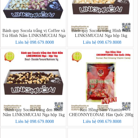
Bánh quy Socola trắng vị Coffee và
Bánh quy Socola trắng Hình Nấm
Trà Hình Nấm LINKSMUCIAI Nga
LINKSMUCIAI Nga hộp 1kg
hộp 1kg
Liên hệ 098.679.8008
Liên hệ 098.679.8008
Bánh quy Socola trắng đen Hình
Kẹo Hồng Sâm Vitamin
Nấm LINKSMUCIAI Nga hộp 1kg
CHEONNYEONAE Hàn Quốc 200g
- 고려홍삼비타민캔디
Liên hệ 098.679.8008
Liên hệ 098.679.8008