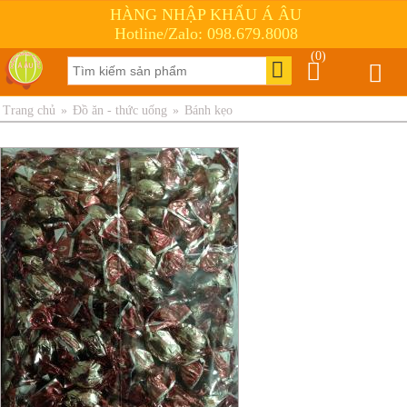
HÀNG NHẬP KHẨU Á ÂU
Hotline/Zalo: 098.679.8008
(0)
Trang chủ
»
Đồ ăn - thức uống
»
Bánh kẹo