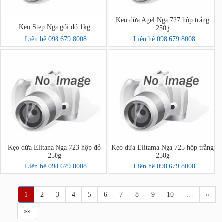
Kẹo dừa Agel Nga 727 hộp trắng
Kẹo Step Nga gói đỏ 1kg
250g
Liên hệ 098.679.8008
Liên hệ 098.679.8008
Kẹo dừa Elitana Nga 723 hộp đỏ
Kẹo dừa Elitama Nga 725 hộp trắng
250g
250g
Liên hệ 098.679.8008
Liên hệ 098.679.8008
1
2
3
4
5
6
7
8
9
10
…
»
»»