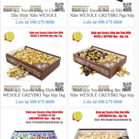
Bánh quy Socola trắng vị Chuối và
Bánh quy Socola đen và Sữa Hình
Dâu Hình Nấm WESOLE
Nấm WESOLE GRZYBKI Nga hộp
GRZYBKI Nga hộp 1kg
1kg
Liên hệ 098.679.8008
Liên hệ 098.679.8008
Bánh quy Socola trắng Hình Nấm
Bánh quy Socola trắng đen Hình
WESOLE GRZYBKI Nga hộp 1kg
Nấm WESOLE GRZYBKI Nga hộp
1kg
Liên hệ 098.679.8008
Liên hệ 098.679.8008