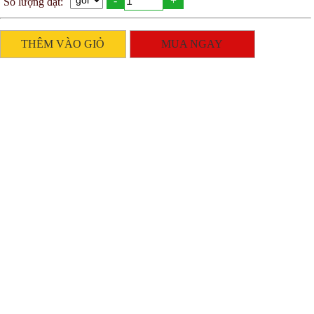
-
+
Số lượng đặt:
THÊM VÀO GIỎ
MUA NGAY