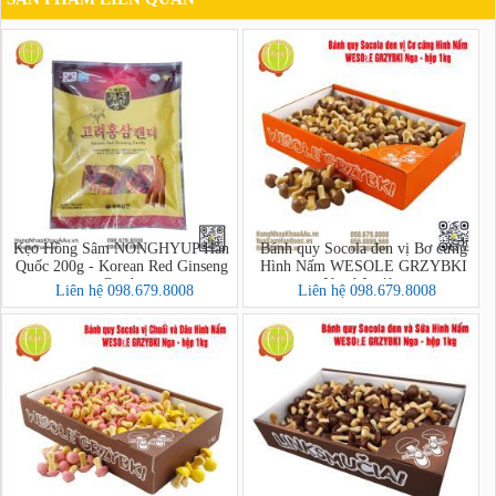
Kẹo Hồng Sâm NONGHYUP Hàn
Bánh quy Socola đen vị Bơ cứng
Quốc 200g - Korean Red Ginseng
Hình Nấm WESOLE GRZYBKI
Candy
Nga hộp 1kg
Liên hệ 098.679.8008
Liên hệ 098.679.8008