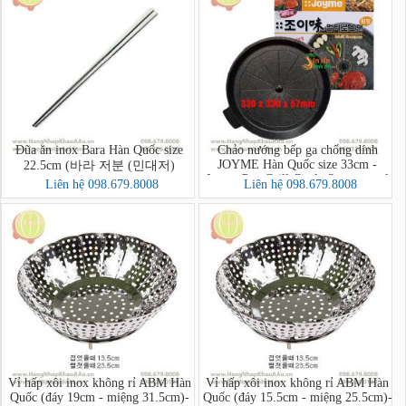
Đũa ăn inox Bara Hàn Quốc size
Chảo nướng bếp ga chống dính
JOYME Hàn Quốc size 33cm -
22.5cm (바라 저분 (민대저)
Joyme Pan Grill Circle Samgyupsal
Liên hệ 098.679.8008
Liên hệ 098.679.8008
Pan
Vỉ hấp xôi inox không rỉ ABM Hàn
Vỉ hấp xôi inox không rỉ ABM Hàn
Quốc (đáy 19cm - miệng 31.5cm)-
Quốc (đáy 15.5cm - miệng 25.5cm)-