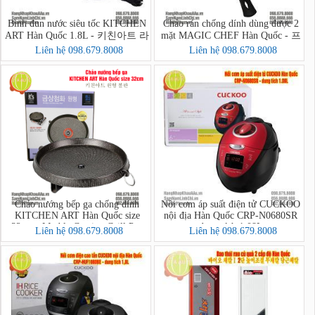
Bình đun nước siêu tốc KITCHEN
Chảo rán chống dính dùng được 2
ART Hàn Quốc 1.8L - 키친아트 라
mặt MAGIC CHEF Hàn Quốc - 프
팔퀵전기주전자
라이팬 2면 Magic Chef
Liên hệ 098.679.8008
Liên hệ 098.679.8008
Chảo nướng bếp ga chống dính
Nồi cơm áp suất điện tử CUCKOO
KITCHEN ART Hàn Quốc size
nội địa Hàn Quốc CRP-N0680SR
32cm - Marble Coating Grill Pan
dung tích 1.08L
Liên hệ 098.679.8008
Liên hệ 098.679.8008