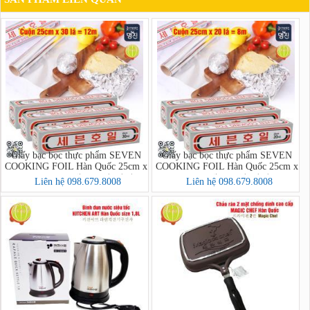
Giấy bạc bọc thực phẩm SEVEN
Giấy bạc bọc thực phẩm SEVEN
COOKING FOIL Hàn Quốc 25cm x
COOKING FOIL Hàn Quốc 25cm x
30 lá = 12m - 세븐호일(명진)
20 lá = 8m - 세븐호일(명진) 25cm
Liên hệ 098.679.8008
Liên hệ 098.679.8008
25cm x 30호
x 20호