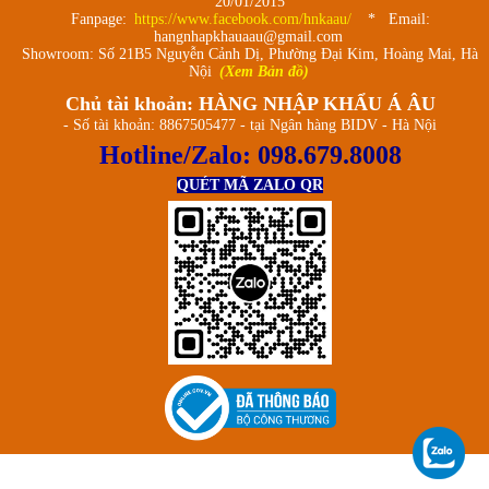
20/01/2015
Fanpage:
https://www.facebook.com/hnkaau/
* Email:
hangnhapkhauaau@gmail.com
Showroom: Số 21B5 Nguyễn Cảnh Dị, Phường Đại Kim, Hoàng Mai, Hà
Nội
(Xem Bản đồ)
Chủ tài khoản: HÀNG NHẬP KHẨU Á ÂU
- Số tài khoản: 8867505477 - tại Ngân hàng BIDV - Hà Nội
Hotline/Zalo:
098.679.8008
QUÉT MÃ ZALO QR