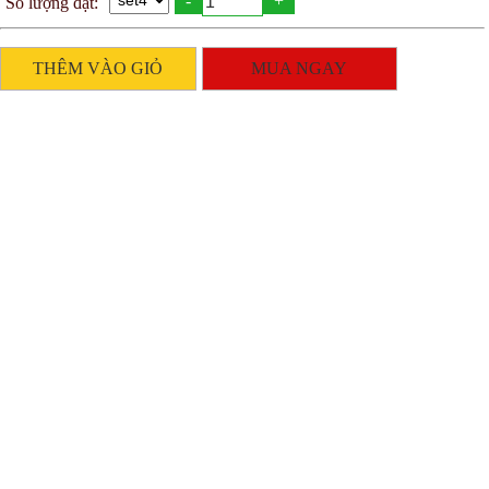
-
+
Số lượng đặt:
THÊM VÀO GIỎ
MUA NGAY