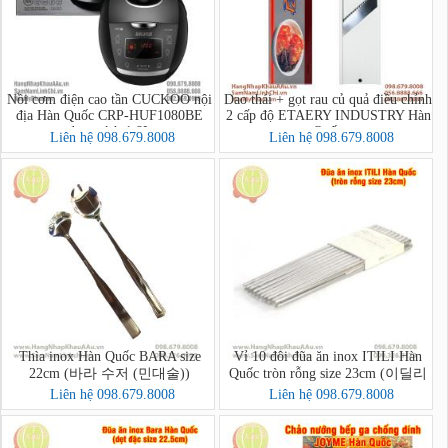
Nồi cơm điện cao tần CUCKOO nội
Dao thái + gọt rau củ quả điều chỉnh
địa Hàn Quốc CRP-HUF1080BE
2 cấp độ ETAERY INDUSTRY Hàn
dung tích 1,8L
Quốc
Liên hệ 098.679.8008
Liên hệ 098.679.8008
Thìa inox Hàn Quốc BARA size
Vỉ 10 đôi đũa ăn inox ITILI Hàn
22cm (바라 수저 (민대술))
Quốc tròn rỗng size 23cm (이딜리
진공저분 민자)
Liên hệ 098.679.8008
Liên hệ 098.679.8008