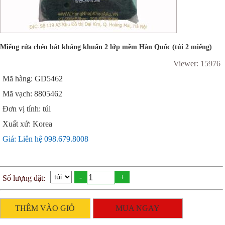
Miếng rửa chén bát kháng khuẩn 2 lớp mềm Hàn Quốc (túi 2 miếng)
Viewer: 15976
Mã hàng: GD5462
Mã vạch: 8805462
Đơn vị tính: túi
Xuất xứ: Korea
Giá: Liên hệ 098.679.8008
-
+
Số lượng đặt:
THÊM VÀO GIỎ
MUA NGAY