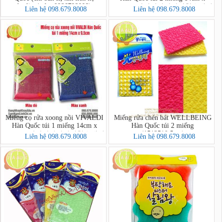
hotline/zalo: 0986798008)
9.5cm - 비발디사각강력철수세미
Liên hệ 098.679.8008
Liên hệ 098.679.8008
2p
Miếng cọ rửa xoong nồi VIVALDI
Miếng rửa chén bát WELLBEING
Hàn Quốc túi 1 miếng 14cm x
Hàn Quốc túi 2 miếng
(15*25*0.5cm)
9.5cm - 비발디사각강력철수세미
Liên hệ 098.679.8008
Liên hệ 098.679.8008
1p