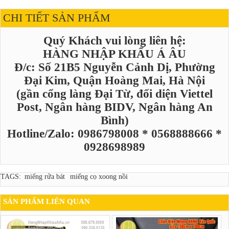
CHI TIẾT SẢN PHẨM
Quý Khách vui lòng liên hệ:
HÀNG NHẬP KHẨU Á ÂU
Đ/c: Số 21B5 Nguyễn Cảnh Dị, Phường
Đại Kim, Quận Hoàng Mai, Hà Nội
(gần cổng làng Đại Từ, đối diện Viettel
Post, Ngân hàng BIDV, Ngân hàng An
Bình)
Hotline/Zalo: 0986798008 * 0568888666 *
0928698989
TAGS:
miếng rửa bát
miếng cọ xoong nồi
SẢN PHẨM LIÊN QUAN