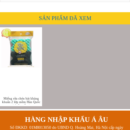
SẢN PHẨM ĐÃ XEM
Miếng rửa chén bát kháng
khuẩn 2 lớp mềm Hàn Quốc
(túi 2 miếng)
HÀNG NHẬP KHẨU Á ÂU
Số ĐKKD: 01M8013050 do UBND Q. Hoàng Mai, Hà Nội cấp ngày