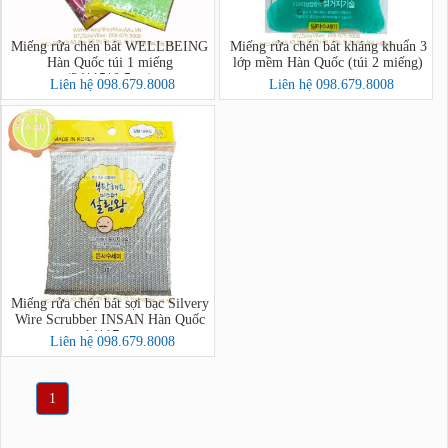
Miếng rửa chén bát WELLBEING
Miếng rửa chén bát kháng khuẩn 3
Hàn Quốc túi 1 miếng
lớp mềm Hàn Quốc (túi 2 miếng)
(24*15*0.5cm)
Liên hệ 098.679.8008
Liên hệ 098.679.8008
Miếng rửa chén bát sợi bạc Silvery
Wire Scrubber INSAN Hàn Quốc
14*17cm
Liên hệ 098.679.8008
1