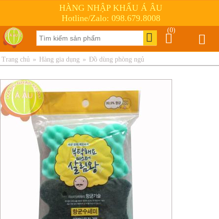
HÀNG NHẬP KHẨU Á ÂU
Hotline/Zalo: 098.679.8008
(0)
Trang chủ
»
Hàng gia dụng
»
Đồ dùng phòng ngủ