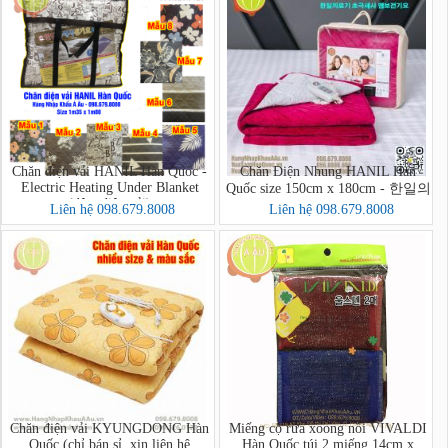
Chăn điện vải HANIL Hàn Quốc -
Chăn Điện Nhung HANIL Hàn
Electric Heating Under Blanket
Quốc size 150cm x 180cm - 한일의
(đệm điện vải)
료기 초극세사 엠보전기요 (Đệm
Liên hệ 098.679.8008
Liên hệ 098.679.8008
Điện Nhung)
Chăn điện vải KYUNGDONG Hàn
Miếng cọ rửa xoong nồi VIVALDI
Quốc (chỉ bán sỉ, xin liên hệ
Hàn Quốc túi 2 miếng 14cm x