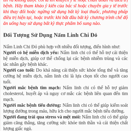
bệnh. Hãy tham khảo ý kiến của bác sĩ hoặc chuyên gia y tế trước
khi thay đổi hoặc ngừng sử dụng bất kỳ loại thuốc, phương pháp
điều trị hiện tại, hoặc trước khi bắt đầu bất kỳ chương trình chế độ
ăn uống hay sử dụng bất kỳ thực phẩm bổ sung nào.
Đối Tượng Sử Dụng Nấm Linh Chi Đỏ
Nấm Linh Chi Đỏ phù hợp với nhiều đối tượng, điển hình như:
Người có hệ miễn dịch yếu:
Nấm linh chi có thể hỗ trợ cải thiện
hệ miễn dịch, giúp cơ thể chống lại các bệnh nhiễm trùng và các
tác nhân gây bệnh khác.
Người cao tuổi:
Do khả năng cải thiện sức khỏe tổng thể và tăng
cường hệ miễn dịch, nấm linh chi là lựa chọn tốt cho người cao
tuổi.
Người mắc bệnh tim mạch:
Nấm linh chi có thể hỗ trợ giảm
cholesterol, huyết áp và nguy cơ mắc các bệnh liên quan đến tim
mạch.
Người mắc bệnh tiểu đường:
Nấm linh chi có thể giúp kiểm soát
lượng đường trong máu, hữu ích cho người mắc bệnh tiểu đường.
Người đang trải qua stress và mệt mỏi:
Nấm linh chi có thể giúp
giảm căng thẳng, tăng cường sức khỏe tinh thần và cải thiện chất
lượng giấc ngủ.