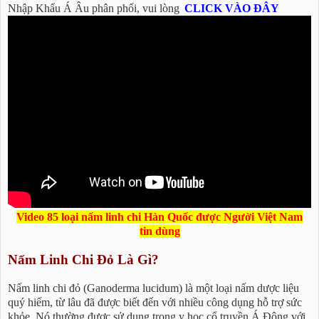
Nhập Khẩu Á Âu phân phối, vui lòng
CLICK VÀO ĐÂY
Video 85 loại nấm linh chi Hàn Quốc được Người Việt Nam
tin dùng
Nấm Linh Chi Đỏ Là Gì?
Nấm linh chi đỏ (Ganoderma lucidum) là một loại nấm dược liệu
quý hiếm, từ lâu đã được biết đến với nhiều công dụng hỗ trợ sức
khỏe. Nó thường được sử dụng trong y học cổ truyền Á Đông với