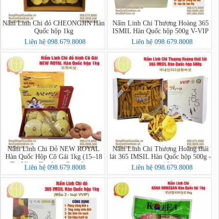
Nấm Linh Chi đỏ CHEONGJIN Hàn
Nấm Linh Chi Thượng Hoàng 365
Quốc hộp 1kg
ISMIL Hàn Quốc hộp 500g V-VIP
Liên hệ 098.679.8008
Liên hệ 098.679.8008
Nấm Linh Chi Đỏ NEW ROYAL
Nấm Linh Chi Thượng Hoàng thái
Hàn Quốc Hộp Cô Gái 1kg (15–18
lát 365 IMSIL Hàn Quốc hộp 500g -
Tai Vàng Chanh) – Ganoderma
내산365상황버섯
Liên hệ 098.679.8008
Liên hệ 098.679.8008
Lucidum Premium