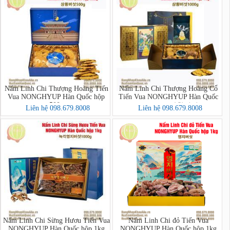
Nấm Linh Chi Thượng Hoàng Tiến
Nấm Linh Chi Thượng Hoàng Cổ
Vua NONGHYUP Hàn Quốc hộp
Tiến Vua NONGHYUP Hàn Quốc
500g
hộp 1kg - 상황버섯
Liên hệ 098.679.8008
Liên hệ 098.679.8008
Nấm Linh Chi Sừng Hươu Tiến Vua
Nấm Linh Chi đỏ Tiến Vua
NONGHYUP Hàn Quốc hộp 1kg
NONGHYUP Hàn Quốc hộp 1kg