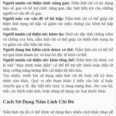
Người muốn cải thiện chức năng gan:
Nấm linh chi có tác dụng
bảo vệ gan và hỗ trợ chức năng gan, đặc biệt hữu ích cho những
người có vấn đề về gan.
Người mắc các vấn đề về hô hấp:
Nấm linh chi có thể giúp cải
thiện tình trạng hô hấp và giảm các triệu chứng của bệnh hô hấp
mãn tính.
Người muốn cải thiện sức khỏe da:
Nhờ các đặc tính chống viêm
và chống oxy hóa, nấm linh chi có thể giúp cải thiện tình trạng da
và giảm các dấu hiệu lão hóa.
Người đang tìm kiếm cách detox cơ thể:
Nấm linh chi có thể hỗ
trợ quá trình thanh lọc và loại bỏ độc tố khỏi cơ thể.
Người muốn cải thiện sức khỏe tổng thể:
Nấm linh chi được coi
là một "thảo dược toàn diện" có thể hỗ trợ sức khỏe toàn diện từ
tăng cường năng lượng đến cải thiện hệ tiêu hóa.
Tuy nhiên, trước khi sử dụng nấm linh chi đỏ hoặc bất kỳ thảo
dược nào khác, Quý vị nên tham khảo ý kiến của bác sĩ hoặc
chuyên gia y tế, đặc biệt nếu Quý vị đang mang thai, cho con bú,
mắc các bệnh mãn tính, hoặc đang sử dụng các loại thuốc khác.
Cách Sử Dụng Nấm Linh Chi Đỏ
Nấm linh chi đỏ có thể được sử dụng theo nhiều cách khác nhau để