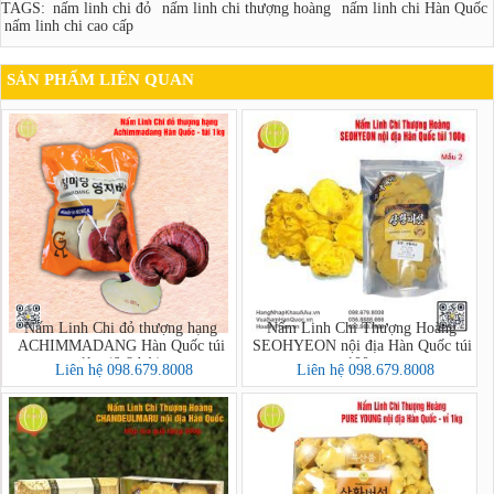
TAGS:
nấm linh chi đỏ
nấm linh chi thượng hoàng
nấm linh chi Hàn Quốc
nấm linh chi cao cấp
SẢN PHẨM LIÊN QUAN
Nấm Linh Chi đỏ thượng hạng
Nấm Linh Chi Thượng Hoàng
ACHIMMADANG Hàn Quốc túi
SEOHYEON nội địa Hàn Quốc túi
1kg (6-8 bát)
100g
Liên hệ 098.679.8008
Liên hệ 098.679.8008