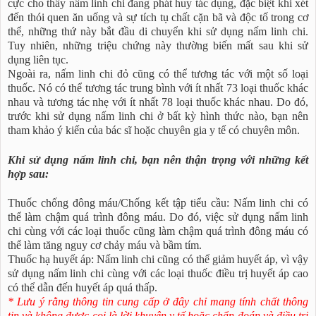
cực cho thấy nấm linh chi đang phát huy tác dụng, đặc biệt khi xét
đến thói quen ăn uống và sự tích tụ chất cặn bã và độc tố trong cơ
thể, những thứ này bắt đầu di chuyển khi sử dụng nấm linh chi.
Tuy nhiên, những triệu chứng này thường biến mất sau khi sử
dụng liên tục.
Ngoài ra, nấm linh chi đỏ cũng có thể tương tác với một số loại
thuốc. Nó có thể tương tác trung bình với ít nhất 73 loại thuốc khác
nhau và tương tác nhẹ với ít nhất 78 loại thuốc khác nhau. Do đó,
trước khi sử dụng nấm linh chi ở bất kỳ hình thức nào, bạn nên
tham khảo ý kiến của bác sĩ hoặc chuyên gia y tế có chuyên môn.
Khi sử dụng nấm linh chi, bạn nên thận trọng với những kết
hợp sau:
Thuốc chống đông máu/Chống kết tập tiểu cầu: Nấm linh chi có
thể làm chậm quá trình đông máu. Do đó, việc sử dụng nấm linh
chi cùng với các loại thuốc cũng làm chậm quá trình đông máu có
thể làm tăng nguy cơ chảy máu và bầm tím.
Thuốc hạ huyết áp: Nấm linh chi cũng có thể giảm huyết áp, vì vậy
sử dụng nấm linh chi cùng với các loại thuốc điều trị huyết áp cao
có thể dẫn đến huyết áp quá thấp.
* Lưu ý rằng thông tin cung cấp ở đây chỉ mang tính chất thông
tin và không được coi là lời khuyên y tế hoặc chẩn đoán và điều trị