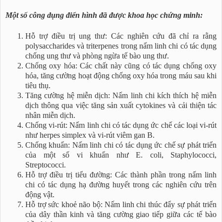
Một số công dụng điển hình đã được khoa học chứng minh:
Hỗ trợ điều trị ung thư: Các nghiên cứu đã chỉ ra rằng
polysaccharides và triterpenes trong nấm linh chi có tác dụng
chống ung thư và phòng ngừa tế bào ung thư.
Chống oxy hóa: Các chất này cũng có tác dụng chống oxy
hóa, tăng cường hoạt động chống oxy hóa trong máu sau khi
tiêu thụ.
Tăng cường hệ miễn dịch: Nấm linh chi kích thích hệ miễn
dịch thông qua việc tăng sản xuất cytokines và cải thiện tác
nhân miễn dịch.
Chống vi-rút: Nấm linh chi có tác dụng ức chế các loại vi-rút
như herpes simplex và vi-rút viêm gan B.
Chống khuẩn: Nấm linh chi có tác dụng ức chế sự phát triển
của một số vi khuẩn như E. coli, Staphylococci,
Streptococci.
Hỗ trợ điều trị tiểu đường: Các thành phần trong nấm linh
chi có tác dụng hạ đường huyết trong các nghiên cứu trên
động vật.
Hỗ trợ sức khoẻ não bộ: Nấm linh chi thúc đẩy sự phát triển
của dây thần kinh và tăng cường giao tiếp giữa các tế bào