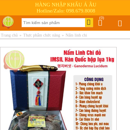
HÀNG NHẬP KHẨU Á ÂU
Hotline/Zalo: 098.679.8008
(0)
Trang chủ
»
Thực phẩm chức năng
»
Nấm linh chi