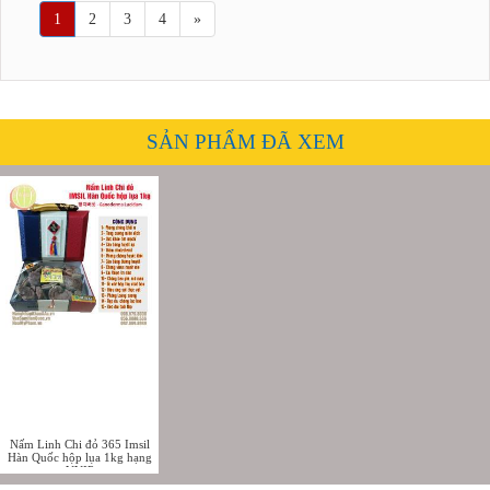
1
2
3
4
»
SẢN PHẨM ĐÃ XEM
Nấm Linh Chi đỏ 365 Imsil
Hàn Quốc hộp lụa 1kg hạng
VVIP