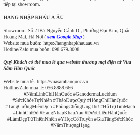
tiếp tại showroom.
HÀNG NHẬP KHẨU Á ÂU
Showroom: Số 21B5 Nguyễn Cảnh Dị, Phường Đại Kim, Quận
Hoàng Mai, Hà Nội (
xem Google Map
)
Website mua buôn:
https://hangnhapkhauaau.vn
Hotline/Zalo mua buôn: 098.679.8008
Quý Khách có thể mua lẻ qua website thương mại điện tử Vua
Sâm Hàn Quốc
Website mua lẻ:
https://vuasamhanquoc.vn
Hotline/Zalo mua lẻ: 056.8888.666
#NấmLinhChiHànQuốc #GanodermaLucidum
#SứcKhỏeTựNhiên #ThảoDượcQuý #HồngChiHànQuốc
#TăngCườngMiễnDịch #PhòngChốngUngThư #HỗTrợTimMạch
#LinhChiĐỏ #HangNhapKhauAau #DượcLiệuHànQuốc
#LàmĐẹpTừThiênNhiên #YHọcCổTruyền #GiaTăngSứcKhỏe
#NấmThượngHạng