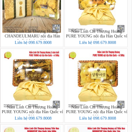
Nấm Linh Chi Thượng Hoàng
Nấm Linh Chi Thượng Hoàng
CHANDEULMARU nội địa Hàn
PURE YOUNG nội địa Hàn Quốc vỉ
Quốc hộp lụa 300g
1kg
Liên hệ 098.679.8008
Liên hệ 098.679.8008
Nấm Linh Chi Thượng Hoàng
Nấm Linh Chi Thượng Hoàng
PURE YOUNG nội địa Hàn Quốc vỉ
PURE YOUNG nội địa Hàn Quốc vỉ
500g
300g
Liên hệ 098.679.8008
Liên hệ 098.679.8008