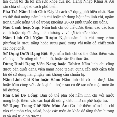
tận dụng tối đa lợi ích sức khỏe của nó. Hàng Nhập Khẩu Á Âu
xin chia sẻ một số cách phổ biến:
Pha Trà Nấm Linh Chi:
Đây là cách sử dụng phổ biến nhất. Bạn
có thể thái mỏng nấm linh chi hoặc sử dụng bột nấm linh chi, ngâm
trong nước nóng và để trong khoảng 20-30 phút trước khi uống.
Nấu Canh hoặc Súp:
Nấm linh chi có thể được thêm vào các loại
canh hoặc súp để tăng thêm hương vị và lợi ích sức khỏe.
Nấm Linh Chi Ngâm Rượu:
Ngâm nấm linh chi trong rượu
(thường là rượu trắng hoặc rượu gạo) trong vài tuần để chiết xuất
các hoạt chất.
Sử Dụng Dưới Dạng Bột:
Bột nấm linh chi có thể được thêm vào
các loại thức uống như sinh tố, hoặc rắc lên thức ăn.
Dùng Dưới Dạng Viên Nang hoặc Tablet:
Nấm linh chi cũng
được bán dưới dạng viên nang hoặc tablet, cung cấp một cách tiện
lợi để sử dụng hàng ngày mà không cần chuẩn bị.
Nấm Linh Chi Kho hoặc Hầm:
Nấm linh chi có thể được kho
hoặc hầm cùng với các loại thịt hoặc rau củ để tạo nên một món ăn
bổ dưỡng.
Pha Chế Đồ Uống:
Bạn có thể pha bột nấm linh chi với nước
nóng hoặc thêm vào các loại đồ uống khác như cà phê hoặc trà.
Sử Dụng Trong Chế Biến Món Ăn:
Có thể thêm nấm linh chi
vào các món xào, salad, hoặc các món ăn khác để tăng thêm hương
vị và giá trị dinh dưỡng.