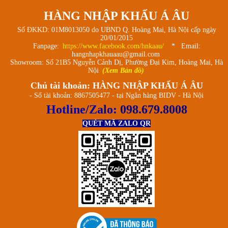
HÀNG NHẬP KHẨU Á ÂU
Số ĐKKD: 01M8013050 do UBND Q. Hoàng Mai, Hà Nội cấp ngày
20/01/2015
Fanpage:
https://www.facebook.com/hnkaau/
* Email:
hangnhapkhauaau@gmail.com
Showroom: Số 21B5 Nguyễn Cảnh Dị, Phường Đại Kim, Hoàng Mai, Hà
Nội
(Xem Bản đồ)
Chủ tài khoản: HÀNG NHẬP KHẨU Á ÂU
- Số tài khoản: 8867505477 - tại Ngân hàng BIDV - Hà Nội
Hotline/Zalo:
098.679.8008
QUÉT MÃ ZALO QR