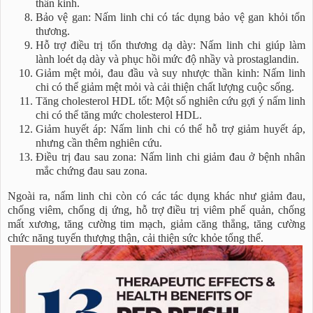
thần kinh.
Bảo vệ gan: Nấm linh chi có tác dụng bảo vệ gan khỏi tổn
thương.
Hỗ trợ điều trị tổn thương dạ dày: Nấm linh chi giúp làm
lành loét dạ dày và phục hồi mức độ nhầy và prostaglandin.
Giảm mệt mỏi, đau đầu và suy nhược thần kinh: Nấm linh
chi có thể giảm mệt mỏi và cải thiện chất lượng cuộc sống.
Tăng cholesterol HDL tốt: Một số nghiên cứu gợi ý nấm linh
chi có thể tăng mức cholesterol HDL.
Giảm huyết áp: Nấm linh chi có thể hỗ trợ giảm huyết áp,
nhưng cần thêm nghiên cứu.
Điều trị đau sau zona: Nấm linh chi giảm đau ở bệnh nhân
mắc chứng đau sau zona.
Ngoài ra, nấm linh chi còn có các tác dụng khác như giảm đau,
chống viêm, chống dị ứng, hỗ trợ điều trị viêm phế quản, chống
mất xương, tăng cường tim mạch, giảm căng thẳng, tăng cường
chức năng tuyến thượng thận, cải thiện sức khỏe tổng thể.