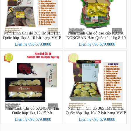
Nấm Linh Chi đỏ 365 IMSIL Hàn
Nấm Linh Chi đỏ cao cấp KANA
Quốc hộp 1kg 8-10 bát hạng VVIP
NONGSAN Hàn Quốc túi 1kg 8-10
bát chuẩn GAP
Liên hệ 098.679.8008
Liên hệ 098.679.8008
Nấm Linh Chi đỏ SANGJU Hàn
Nấm Linh Chi đỏ 365 IMSIL Hàn
Quốc hộp 1kg 12-15 bát
Quốc hộp 1kg 10-12 bát hạng VVIP
Liên hệ 098.679.8008
Liên hệ 098.679.8008