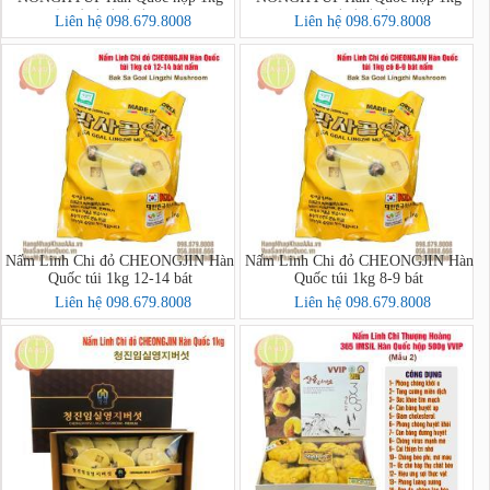
(녹각영지버섯1000g)
(영지버섯)
Liên hệ 098.679.8008
Liên hệ 098.679.8008
Nấm Linh Chi đỏ CHEONGJIN Hàn
Nấm Linh Chi đỏ CHEONGJIN Hàn
Quốc túi 1kg 12-14 bát
Quốc túi 1kg 8-9 bát
Liên hệ 098.679.8008
Liên hệ 098.679.8008