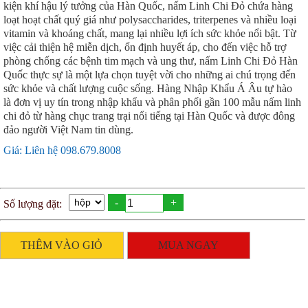
kiện khí hậu lý tưởng của Hàn Quốc, nấm Linh Chi Đỏ chứa hàng
loạt hoạt chất quý giá như polysaccharides, triterpenes và nhiều loại
vitamin và khoáng chất, mang lại nhiều lợi ích sức khỏe nổi bật. Từ
việc cải thiện hệ miễn dịch, ổn định huyết áp, cho đến việc hỗ trợ
phòng chống các bệnh tim mạch và ung thư, nấm Linh Chi Đỏ Hàn
Quốc thực sự là một lựa chọn tuyệt vời cho những ai chú trọng đến
sức khỏe và chất lượng cuộc sống. Hàng Nhập Khẩu Á Âu tự hào
là đơn vị uy tín trong nhập khẩu và phân phối gần 100 mẫu nấm linh
chi đỏ từ hàng chục trang trại nổi tiếng tại Hàn Quốc và được đông
đảo người Việt Nam tin dùng.
Giá: Liên hệ 098.679.8008
-
+
Số lượng đặt:
THÊM VÀO GIỎ
MUA NGAY