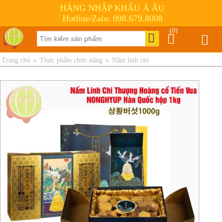
HÀNG NHẬP KHẨU Á ÂU
Hotline/Zalo: 098.679.8008
(0)
Trang chủ
»
Thực phẩm chức năng
»
Nấm linh chi