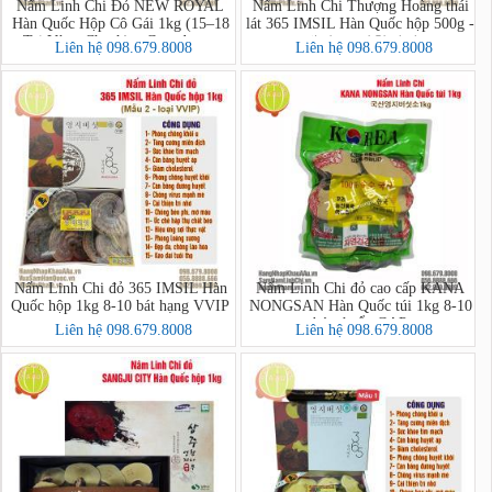
Nấm Linh Chi Đỏ NEW ROYAL
Nấm Linh Chi Thượng Hoàng thái
Hàn Quốc Hộp Cô Gái 1kg (15–18
lát 365 IMSIL Hàn Quốc hộp 500g -
Tai Vàng Chanh) – Ganoderma
내산365상황버섯
Liên hệ 098.679.8008
Liên hệ 098.679.8008
Lucidum Premium
Nấm Linh Chi đỏ 365 IMSIL Hàn
Nấm Linh Chi đỏ cao cấp KANA
Quốc hộp 1kg 8-10 bát hạng VVIP
NONGSAN Hàn Quốc túi 1kg 8-10
bát chuẩn GAP
Liên hệ 098.679.8008
Liên hệ 098.679.8008