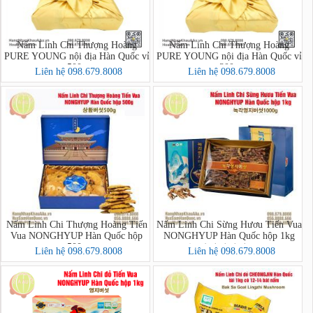
Nấm Linh Chi Thượng Hoàng
Nấm Linh Chi Thượng Hoàng
PURE YOUNG nội địa Hàn Quốc vỉ
PURE YOUNG nội địa Hàn Quốc vỉ
500g
300g
Liên hệ 098.679.8008
Liên hệ 098.679.8008
Nấm Linh Chi Thượng Hoàng Tiến
Nấm Linh Chi Sừng Hươu Tiến Vua
Vua NONGHYUP Hàn Quốc hộp
NONGHYUP Hàn Quốc hộp 1kg
500g
(녹각영지버섯1000g)
Liên hệ 098.679.8008
Liên hệ 098.679.8008