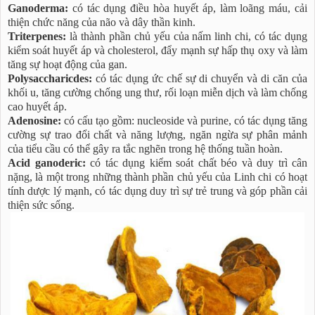
Ganoderma:
có tác dụng điều hòa huyết áp, làm loãng máu, cải
thiện chức năng của não và dây thần kinh.
Triterpenes:
là thành phần chủ yếu của nấm linh chi, có tác dụng
kiểm soát huyết áp và cholesterol, đẩy mạnh sự hấp thụ oxy và làm
tăng sự hoạt động của gan.
Polysaccharicdes:
có tác dụng ức chế sự di chuyển và di căn của
khối u, tăng cường chống ung thư, rối loạn miễn dịch và làm chống
cao huyết áp.
Adenosine:
có cấu tạo gồm: nucleoside và purine, có tác dụng tăng
cường sự trao đổi chất và năng lượng, ngăn ngừa sự phân mảnh
của tiểu cầu có thể gây ra tắc nghẽn trong hệ thống tuần hoàn.
Acid ganoderic:
có tác dụng kiểm soát chất béo và duy trì cân
nặng, là một trong những thành phần chủ yếu của Linh chi có hoạt
tính dược lý mạnh, có tác dụng duy trì sự trẻ trung và góp phần cải
thiện sức sống.