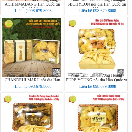
ACHIMMADANG Hàn Quốc túi
SEOHYEON nội địa Hàn Quốc túi
1kg (6-8 bát)
100g
Liên hệ 098.679.8008
Liên hệ 098.679.8008
Nấm Linh Chi Thượng Hoàng
Nấm Linh Chi Thượng Hoàng
CHANDEULMARU nội địa Hàn
PURE YOUNG nội địa Hàn Quốc vỉ
Quốc hộp lụa 300g
1kg
Liên hệ 098.679.8008
Liên hệ 098.679.8008