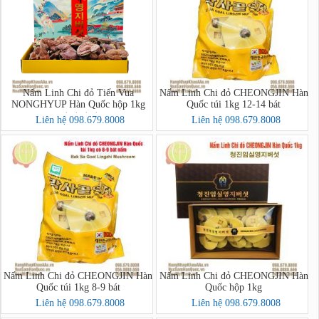
Nấm Linh Chi đỏ Tiến Vua
Nấm Linh Chi đỏ CHEONGJIN Hàn
NONGHYUP Hàn Quốc hộp 1kg
Quốc túi 1kg 12-14 bát
(영지버섯)
Liên hệ 098.679.8008
Liên hệ 098.679.8008
Nấm Linh Chi đỏ CHEONGJIN Hàn
Nấm Linh Chi đỏ CHEONGJIN Hàn
Quốc túi 1kg 8-9 bát
Quốc hộp 1kg
Liên hệ 098.679.8008
Liên hệ 098.679.8008