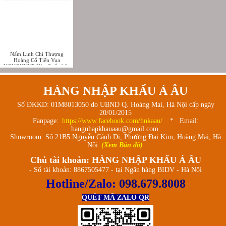
Nấm Linh Chi Thượng
Hoàng Cổ Tiến Vua
NONGHYUP Hàn Quốc hộp
1kg - 상황버섯
HÀNG NHẬP KHẨU Á ÂU
Số ĐKKD: 01M8013050 do UBND Q. Hoàng Mai, Hà Nội cấp ngày
20/01/2015
Fanpage:
https://www.facebook.com/hnkaau/
* Email:
hangnhapkhauaau@gmail.com
Showroom: Số 21B5 Nguyễn Cảnh Dị, Phường Đại Kim, Hoàng Mai, Hà
Nội
(Xem Bản đồ)
Chủ tài khoản: HÀNG NHẬP KHẨU Á ÂU
- Số tài khoản: 8867505477 - tại Ngân hàng BIDV - Hà Nội
Hotline/Zalo:
098.679.8008
QUÉT MÃ ZALO QR