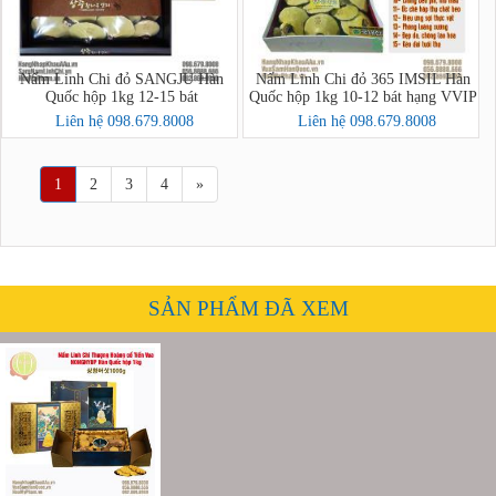
Nấm Linh Chi đỏ SANGJU Hàn
Nấm Linh Chi đỏ 365 IMSIL Hàn
Quốc hộp 1kg 12-15 bát
Quốc hộp 1kg 10-12 bát hạng VVIP
Liên hệ 098.679.8008
Liên hệ 098.679.8008
1
2
3
4
»
SẢN PHẨM ĐÃ XEM