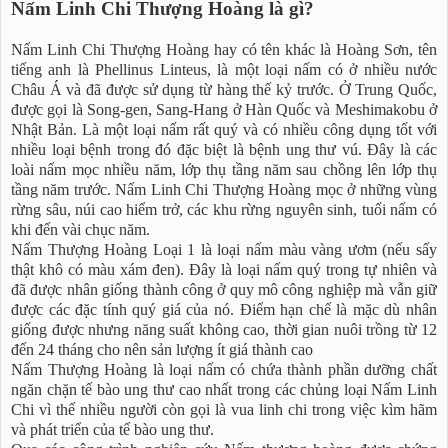
Nấm Linh Chi Thượng Hoàng là gì?
Nấm Linh Chi Thượng Hoàng hay có tên khác là Hoàng Sơn, tên
tiếng anh là Phellinus Linteus, là một loại nấm có ở nhiều nước
Châu Á và đã được sử dụng từ hàng thế kỷ trước. Ở Trung Quốc,
được gọi là Song-gen, Sang-Hang ở Hàn Quốc và Meshimakobu ở
Nhật Bản. Là một loại nấm rất quý và có nhiều công dụng tốt với
nhiều loại bệnh trong đó đặc biệt là bệnh ung thư vú. Đây là các
loài nấm mọc nhiều năm, lớp thụ tầng năm sau chồng lên lớp thụ
tầng năm trước. Nấm Linh Chi Thượng Hoàng mọc ở những vùng
rừng sâu, núi cao hiểm trở, các khu rừng nguyên sinh, tuổi nấm có
khi đến vài chục năm.
Nấm Thượng Hoàng Loại 1 là loại nấm màu vàng ươm (nếu sấy
thật khô có màu xám đen). Đây là loại nấm quý trong tự nhiên và
đã được nhân giống thành công ở quy mô công nghiệp mà vẫn giữ
được các đặc tính quý giá của nó. Điểm hạn chế là mặc dù nhân
giống được nhưng năng suất không cao, thời gian nuôi trồng từ 12
đến 24 tháng cho nên sản lượng ít giá thành cao
Nấm Thượng Hoàng là loại nấm có chứa thành phần dưỡng chất
ngăn chặn tế bào ung thư cao nhất trong các chủng loại Nấm Linh
Chi vì thế nhiều người còn gọi là vua linh chi trong việc kìm hãm
và phát triển của tế bào ung thư.