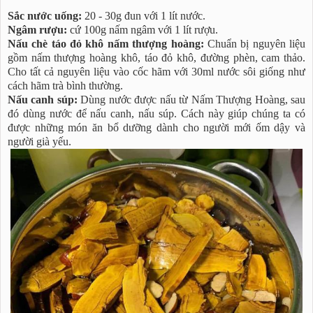
Sắc nước uống:
20 - 30g đun với 1 lít nước.
Ngâm rượu:
cứ 100g nấm ngâm với 1 lít rượu.
Nấu chè táo đỏ khô nấm thượng hoàng:
Chuẩn bị nguyên liệu
gồm nấm thượng hoàng khô, táo đỏ khô, đường phèn, cam thảo.
Cho tất cả nguyên liệu vào cốc hãm với 30ml nước sôi giống như
cách hãm trà bình thường.
Nấu canh súp:
Dùng nước được nấu từ Nấm Thượng Hoàng, sau
đó dùng nước để nấu canh, nấu súp. Cách này giúp chúng ta có
được những món ăn bổ dưỡng dành cho người mới ốm dậy và
người già yếu.