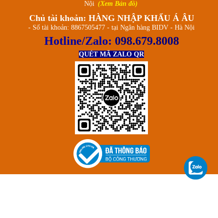
Nội
(Xem Bản đồ)
Chủ tài khoản: HÀNG NHẬP KHẨU Á ÂU
- Số tài khoản: 8867505477 - tại Ngân hàng BIDV - Hà Nội
Hotline/Zalo:
098.679.8008
QUÉT MÃ ZALO QR