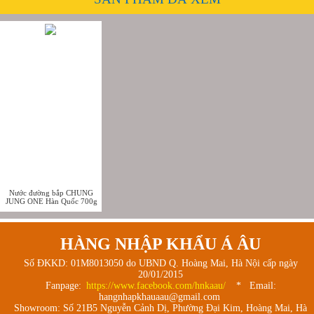
Nước đường bắp CHUNG
JUNG ONE Hàn Quốc 700g
HÀNG NHẬP KHẨU Á ÂU
Số ĐKKD: 01M8013050 do UBND Q. Hoàng Mai, Hà Nội cấp ngày
20/01/2015
Fanpage:
https://www.facebook.com/hnkaau/
* Email:
hangnhapkhauaau@gmail.com
Showroom: Số 21B5 Nguyễn Cảnh Dị, Phường Đại Kim, Hoàng Mai, Hà