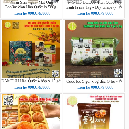
Nhân Sâm ngâm Mật Ong
Nho khô BOEUN Hàn Quốc hộp
DooRaeWon Hàn Quốc lọ 580g -
xanh lá mạ 1kg - Dry Grape (건청
Honey Ginseng Tea
포도)
Liên hệ 098.679.8008
Liên hệ 098.679.8008
Set Quà Tặng Truyền Thống
Rong biển ăn liền DAESANG Hàn
DAMTUH Hàn Quốc 4 hộp x 15 gói
Quốc lốc 9 gói x 5g dầu Ô liu - 청
- DAMTUH Gift Set
정원 올리브유 재래김
Liên hệ 098.679.8008
Liên hệ 098.679.8008