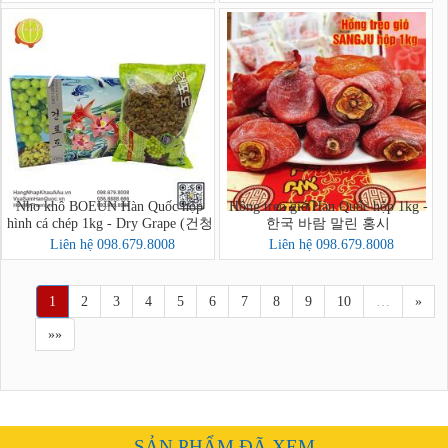
Nho khô BOEUN Hàn Quốc hộp
Hồng treo gió Hàn Quốc hộp 1kg -
hình cá chép 1kg - Dry Grape (건청
한국 바람 말린 홍시
포도)
Liên hệ 098.679.8008
Liên hệ 098.679.8008
1
2
3
4
5
6
7
8
9
10
…
»
»»
SẢN PHẨM ĐÃ XEM