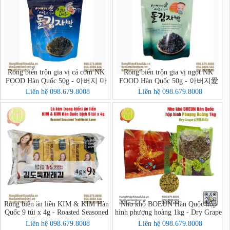
Rong biển trộn gia vị cá cơm NK
Rong biển trộn gia vị ngọt NK
FOOD Hàn Quốc 50g - 아버지 마
FOOD Hàn Quốc 50g - 아버지愛
음을 담아 멸치새우 돌김자반볶음
마음을 담아 돌김자반볶음
Liên hệ 098.679.8008
Liên hệ 098.679.8008
Rong biển ăn liền KIM & KIM Hàn
Nho khô BOEUN Hàn Quốc hộp
Quốc 9 túi x 4g - Roasted Seasoned
hình phượng hoàng 1kg - Dry Grape
Traditional Laver
(건청포도)
Liên hệ 098.679.8008
Liên hệ 098.679.8008