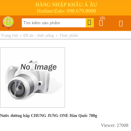
HÀNG NHẬP KHẨU Á ÂU
Hotline/Zalo: 098.679.8008
(0)
Trang chủ
»
Đồ ăn - thức uống
»
Thực phẩm
Nước đường bắp CHUNG JUNG ONE Hàn Quốc 700g
Viewer: 27008