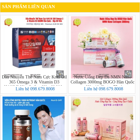
SẢN PHẨM LIÊN QUAN
Dầu Nhuyễn Thể Nam Cực Krill Oil
Nước Uống Đẹp Da NMN Nano
365 Omega 3 & Vitamin D3
Collagen 3000mg BOGO Hàn Quốc
HANMI Hàn Quốc - Hộp 60 Viên
- Hộp 10 Chai x 75ml
Liên hệ 098.679.8008
Liên hệ 098.679.8008