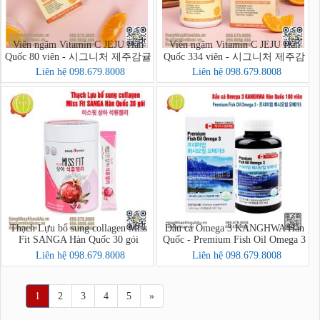
Viên ngậm Vitamin C JEJU Hàn
Viên ngậm Vitamin C JEJU Hàn
Quốc 80 viên - 시그니처 제주감귤
Quốc 334 viên - 시그니처 제주감
비타민C
귤비타민C
Liên hệ 098.679.8008
Liên hệ 098.679.8008
Thạch Lựu bổ sung collagen Miss
Dầu cá Omega 3 KANGHWA Hàn
Fit SANGA Hàn Quốc 30 gói
Quốc - Premium Fish Oil Omega 3
Liên hệ 098.679.8008
Liên hệ 098.679.8008
1
2
3
4
5
»