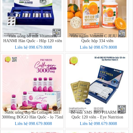
Viên uống bổ mắt Vitamin A
Viên ngậm Vitamin C JEJU Hàn
HANMI Hàn Quốc - Hộp 120 viên
Quốc hộp 334 viên
Liên hệ 098.679.8008
Liên hệ 098.679.8008
Nước uống đẹp da Collagen 5in1
Bổ mắt SMS BIO PHARM Hàn
3000mg BOGO Hàn Quốc - lọ 75ml
Quốc 120 viên - Eye Nutrition
Vitamin A
Liên hệ 098.679.8008
Liên hệ 098.679.8008