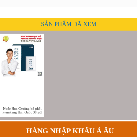
SẢN PHẨM ĐÃ XEM
Nước Hoa Chuông bổ phổi
Pyunkang Hàn Quốc 30 gói
HÀNG NHẬP KHẨU Á ÂU