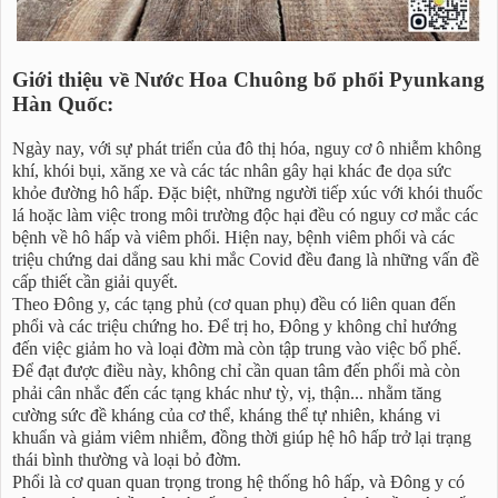
Giới thiệu về Nước Hoa Chuông bổ phổi Pyunkang
Hàn Quốc:
Ngày nay, với sự phát triển của đô thị hóa, nguy cơ ô nhiễm không
khí, khói bụi, xăng xe và các tác nhân gây hại khác đe dọa sức
khỏe đường hô hấp. Đặc biệt, những người tiếp xúc với khói thuốc
lá hoặc làm việc trong môi trường độc hại đều có nguy cơ mắc các
bệnh về hô hấp và viêm phổi. Hiện nay, bệnh viêm phổi và các
triệu chứng dai dẳng sau khi mắc Covid đều đang là những vấn đề
cấp thiết cần giải quyết.
Theo Đông y, các tạng phủ (cơ quan phụ) đều có liên quan đến
phổi và các triệu chứng ho. Để trị ho, Đông y không chỉ hướng
đến việc giảm ho và loại đờm mà còn tập trung vào việc bổ phế.
Để đạt được điều này, không chỉ cần quan tâm đến phổi mà còn
phải cân nhắc đến các tạng khác như tỳ, vị, thận... nhằm tăng
cường sức đề kháng của cơ thể, kháng thể tự nhiên, kháng vi
khuẩn và giảm viêm nhiễm, đồng thời giúp hệ hô hấp trở lại trạng
thái bình thường và loại bỏ đờm.
Phổi là cơ quan quan trọng trong hệ thống hô hấp, và Đông y có