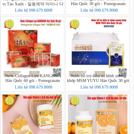
Hàn Quốc 30 gói - Pomegranate
vị Táo Xanh - 일동제약 마이니 다
Collagen
이어트 구미슬림
Liên hệ 098.679.8008
Liên hệ 098.679.8008
Nước Collagen Lựu KANGHWA
Nước hỗ trợ điều trị bệnh xương
Hàn Quốc 60 gói - Pomegranate
khớp MSM YUYU Hàn Quốc 30 gói
Collagen 1000
- 생생관절원
Liên hệ 098.679.8008
Liên hệ 098.679.8008