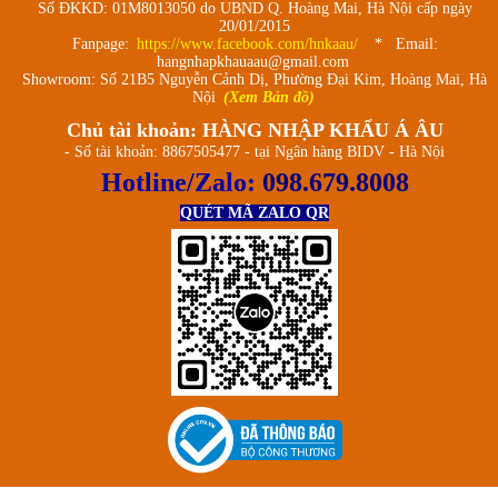
Số ĐKKD: 01M8013050 do UBND Q. Hoàng Mai, Hà Nội cấp ngày
20/01/2015
Fanpage:
https://www.facebook.com/hnkaau/
* Email:
hangnhapkhauaau@gmail.com
Showroom: Số 21B5 Nguyễn Cảnh Dị, Phường Đại Kim, Hoàng Mai, Hà
Nội
(Xem Bản đồ)
Chủ tài khoản: HÀNG NHẬP KHẨU Á ÂU
- Số tài khoản: 8867505477 - tại Ngân hàng BIDV - Hà Nội
Hotline/Zalo:
098.679.8008
QUÉT MÃ ZALO QR