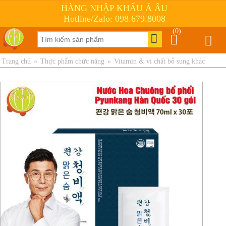
HÀNG NHẬP KHẨU Á ÂU
Hotline/Zalo: 098.679.8008
(0)
Trang chủ
»
Thực phẩm chức năng
»
Vitamin & vi chất bổ sung khác