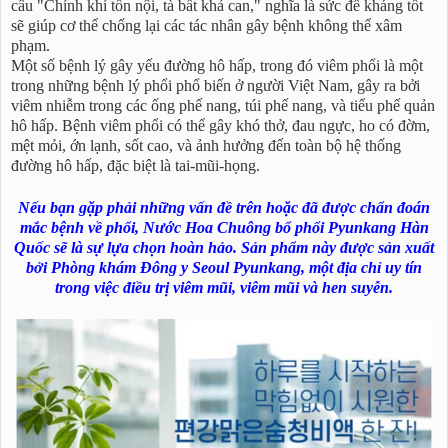
câu "Chính khí tồn nội, tà bất khả can," nghĩa là sức đề kháng tốt
sẽ giúp cơ thể chống lại các tác nhân gây bệnh không thể xâm
phạm.
Một số bệnh lý gây yếu đường hô hấp, trong đó viêm phổi là một
trong những bệnh lý phổi phổ biến ở người Việt Nam, gây ra bởi
viêm nhiễm trong các ống phế nang, túi phế nang, và tiểu phế quản
hô hấp. Bệnh viêm phổi có thể gây khó thở, đau ngực, ho có đờm,
mệt mỏi, ớn lạnh, sốt cao, và ảnh hưởng đến toàn bộ hệ thống
đường hô hấp, đặc biệt là tai-mũi-họng.
Nếu bạn gặp phải những vấn đề trên hoặc đã được chẩn đoán
mắc bệnh về phổi, Nước Hoa Chuông bổ phổi Pyunkang Hàn
Quốc sẽ là sự lựa chọn hoàn hảo. Sản phẩm này được sản xuất
bởi Phòng khám Đông y Seoul Pyunkang, một địa chỉ uy tín
trong việc điều trị viêm mũi, viêm mũi và hen suyễn.