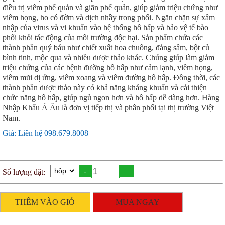
điều trị viêm phế quản và giãn phế quản, giúp giảm triệu chứng như
viêm họng, ho có đờm và dịch nhầy trong phổi. Ngăn chặn sự xâm
nhập của virus và vi khuẩn vào hệ thống hô hấp và bảo vệ tế bào
phổi khỏi tác động của môi trường độc hại. Sản phẩm chứa các
thành phần quý báu như chiết xuất hoa chuông, đảng sâm, bột củ
bình tinh, mộc qua và nhiều dược thảo khác. Chúng giúp làm giảm
triệu chứng của các bệnh đường hô hấp như cảm lạnh, viêm họng,
viêm mũi dị ứng, viêm xoang và viêm đường hô hấp. Đồng thời, các
thành phần dược thảo này có khả năng kháng khuẩn và cải thiện
chức năng hô hấp, giúp ngủ ngon hơn và hô hấp dễ dàng hơn. Hàng
Nhập Khẩu Á Âu là đơn vị tiếp thị và phân phối tại thị trường Việt
Nam.
Giá: Liên hệ 098.679.8008
-
+
Số lượng đặt:
THÊM VÀO GIỎ
MUA NGAY