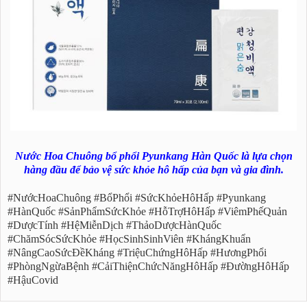
Nước Hoa Chuông bổ phổi Pyunkang Hàn Quốc là lựa chọn
hàng đầu để bảo vệ sức khỏe hô hấp của bạn và gia đình.
#NướcHoaChuông #BổPhổi #SứcKhỏeHôHấp #Pyunkang
#HànQuốc #SảnPhẩmSứcKhỏe #HỗTrợHôHấp #ViêmPhếQuản
#DượcTính #HệMiễnDịch #ThảoDượcHànQuốc
#ChămSócSứcKhỏe #HọcSinhSinhViên #KhángKhuẩn
#NângCaoSứcĐềKháng #TriệuChứngHôHấp #HươngPhổi
#PhòngNgừaBệnh #CảiThiệnChứcNăngHôHấp #ĐườngHôHấp
#HậuCovid