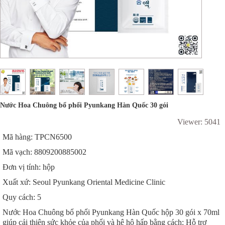
Nước Hoa Chuông bổ phổi Pyunkang Hàn Quốc 30 gói
Viewer: 5041
Mã hàng: TPCN6500
Mã vạch: 8809200885002
Đơn vị tính: hộp
Xuất xứ: Seoul Pyunkang Oriental Medicine Clinic
Quy cách: 5
Nước Hoa Chuông bổ phổi Pyunkang Hàn Quốc hộp 30 gói x 70ml
giúp cải thiện sức khỏe của phổi và hệ hô hấp bằng cách: Hỗ trợ