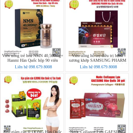
Viên uống trẻ hoá NMN 40,500mg+
Viên uống hỗ trợ điều trị bệnh
Hanmi Hàn Quốc hộp 90 viên
xương khớp SAMSUNG PHARM
Hàn Quốc 60 viên - 삼성쌩쌩관절
Liên hệ 098.679.8008
Liên hệ 098.679.8008
보단 60환
Kẹo giảm cân ILDONG Hàn Quốc
Nước Collagen Lựu GAESUNG