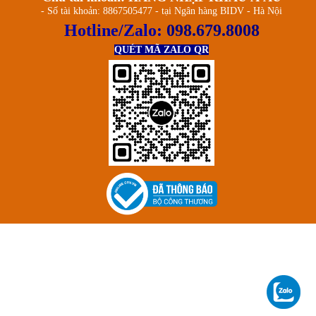
- Số tài khoản: 8867505477 - tại Ngân hàng BIDV - Hà Nội
Hotline/Zalo:
098.679.8008
QUÉT MÃ ZALO QR