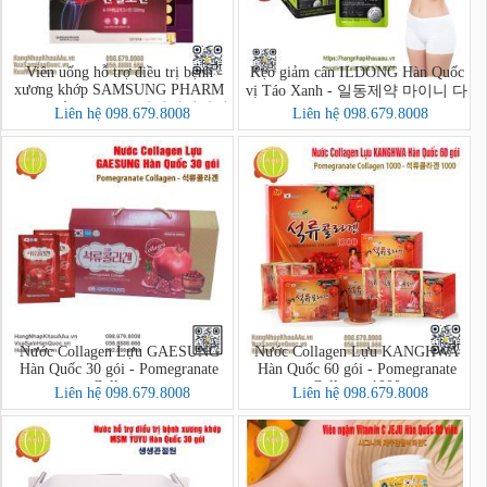
Viên uống hỗ trợ điều trị bệnh
Kẹo giảm cân ILDONG Hàn Quốc
xương khớp SAMSUNG PHARM
vị Táo Xanh - 일동제약 마이니 다
Hàn Quốc 60 viên - 삼성쌩쌩관절
이어트 구미슬림
Liên hệ 098.679.8008
Liên hệ 098.679.8008
보단 60환
Nước Collagen Lựu GAESUNG
Nước Collagen Lựu KANGHWA
Hàn Quốc 30 gói - Pomegranate
Hàn Quốc 60 gói - Pomegranate
Collagen
Collagen 1000
Liên hệ 098.679.8008
Liên hệ 098.679.8008