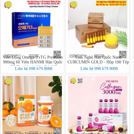
Viên Uống Omega-3 rTG Premium
Tinh Nghệ Hàn Quốc Nano
900mg 60 Viên HANMI Hàn Quốc
CURCUMIN GOLD - Hộp 100 Tép
– Bổ Tim Mạch, Não Bộ, Mắt
x 2g
Liên hệ 098.679.8008
Liên hệ 098.679.8008