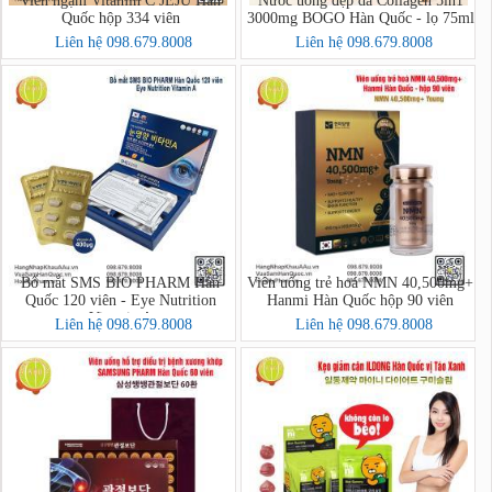
Viên ngậm Vitamin C JEJU Hàn
Nước uống đẹp da Collagen 5in1
Quốc hộp 334 viên
3000mg BOGO Hàn Quốc - lọ 75ml
Liên hệ 098.679.8008
Liên hệ 098.679.8008
Bổ mắt SMS BIO PHARM Hàn
Viên uống trẻ hoá NMN 40,500mg+
Quốc 120 viên - Eye Nutrition
Hanmi Hàn Quốc hộp 90 viên
Vitamin A
Liên hệ 098.679.8008
Liên hệ 098.679.8008