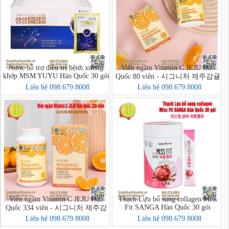
Nước hỗ trợ điều trị bệnh xương
Viên ngậm Vitamin C JEJU Hàn
khớp MSM YUYU Hàn Quốc 30 gói
Quốc 80 viên - 시그니처 제주감귤
- 생생관절원
비타민C
Liên hệ 098.679.8008
Liên hệ 098.679.8008
Viên ngậm Vitamin C JEJU Hàn
Thạch Lựu bổ sung collagen Miss
Fit SANGA Hàn Quốc 30 gói
Quốc 334 viên - 시그니처 제주감
귤비타민C
Liên hệ 098.679.8008
Liên hệ 098.679.8008