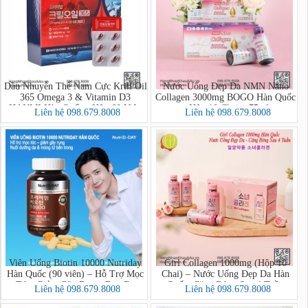
Dầu Nhuyễn Thể Nam Cực Krill Oil
Nước Uống Đẹp Da NMN Nano
365 Omega 3 & Vitamin D3
Collagen 3000mg BOGO Hàn Quốc
HANMI Hàn Quốc - Hộp 60 Viên
- Hộp 10 Chai x 75ml
Liên hệ 098.679.8008
Liên hệ 098.679.8008
Viên Uống Biotin 10000 Nutriday
Girl Collagen 1000mg (Hộp 10
Hàn Quốc (90 viên) – Hỗ Trợ Mọc
Chai) – Nước Uống Đẹp Da Hàn
Tóc, Giảm Gãy Rụng, Đẹp Da
Quốc, Căng Bóng Sau 4 Tuần
Liên hệ 098.679.8008
Liên hệ 098.679.8008