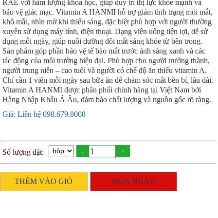
RAE với hàm lượng khoa học, giúp duy trì thị lực khỏe mạnh và
bảo vệ giác mạc. Vitamin A HANMI hỗ trợ giảm tình trạng mỏi mắt,
khô mắt, nhìn mờ khi thiếu sáng, đặc biệt phù hợp với người thường
xuyên sử dụng máy tính, điện thoại. Dạng viên uống tiện lợi, dễ sử
dụng mỗi ngày, giúp nuôi dưỡng đôi mắt sáng khỏe từ bên trong.
Sản phẩm góp phần bảo vệ tế bào mắt trước ánh sáng xanh và các
tác động của môi trường hiện đại. Phù hợp cho người trưởng thành,
người trung niên – cao tuổi và người có chế độ ăn thiếu vitamin A.
Chỉ cần 1 viên mỗi ngày sau bữa ăn để chăm sóc mắt bền bỉ, lâu dài.
Vitamin A HANMI được phân phối chính hãng tại Việt Nam bởi
Hàng Nhập Khẩu Á Âu, đảm bảo chất lượng và nguồn gốc rõ ràng.
Giá: Liên hệ 098.679.8008
-
+
Số lượng đặt:
THÊM VÀO GIỎ
MUA NGAY