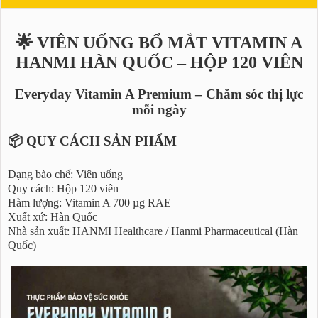
🌟 VIÊN UỐNG BỔ MẮT VITAMIN A
HANMI HÀN QUỐC – HỘP 120 VIÊN
Everyday Vitamin A Premium – Chăm sóc thị lực
mỗi ngày
📦 QUY CÁCH SẢN PHẨM
Dạng bào chế: Viên uống
Quy cách: Hộp 120 viên
Hàm lượng: Vitamin A 700 µg RAE
Xuất xứ: Hàn Quốc
Nhà sản xuất: HANMI Healthcare / Hanmi Pharmaceutical (Hàn
Quốc)