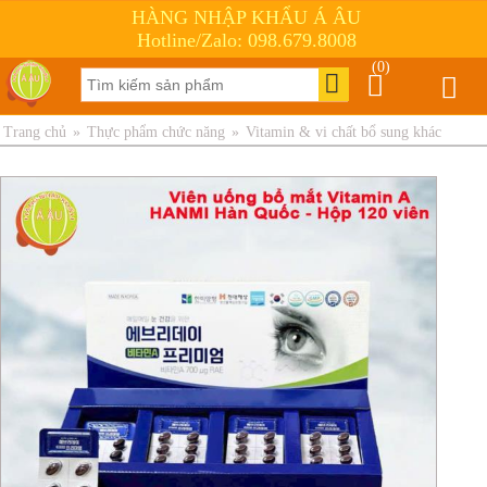
HÀNG NHẬP KHẨU Á ÂU
Hotline/Zalo: 098.679.8008
(0)
Trang chủ
»
Thực phẩm chức năng
»
Vitamin & vi chất bổ sung khác