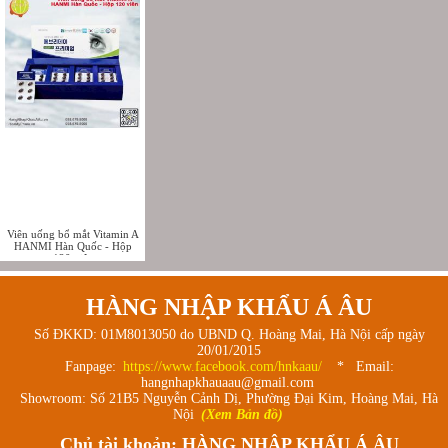
Viên uống bổ mắt Vitamin A
HANMI Hàn Quốc - Hộp
120 viên
HÀNG NHẬP KHẨU Á ÂU
Số ĐKKD: 01M8013050 do UBND Q. Hoàng Mai, Hà Nội cấp ngày
20/01/2015
Fanpage:
https://www.facebook.com/hnkaau/
* Email:
hangnhapkhauaau@gmail.com
Showroom: Số 21B5 Nguyễn Cảnh Dị, Phường Đại Kim, Hoàng Mai, Hà
Nội
(Xem Bản đồ)
Chủ tài khoản: HÀNG NHẬP KHẨU Á ÂU