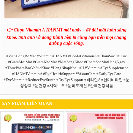
👉 Chọn Vitamin A HANMI mỗi ngày – để đôi mắt luôn sáng
khỏe, tinh anh và đồng hành bền bỉ cùng bạn trên mọi chặng
đường cuộc sống.
#VienUongBoMat #VitaminAHANMI #BoMatVitaminA #ChamSocThiLuc
#GiamMoiMat #GiamKhoMat #MatSangKhoe #ChamSocMatHangNgay
#ThucPhamBaoVeSucKhoe #HangNhapKhauAU #VitaminAEyeSupplement
#HANMIVitaminA #EyeHealthSupport #VisionCare #DailyEyeCare
#EyeVitamin #ReduceEyeStrain #DryEyeSupport #비타민A #한미비타민 #눈
영양제 #눈건강 #시력보호 #눈피로개선 #한국건강식품
SẢN PHẨM LIÊN QUAN