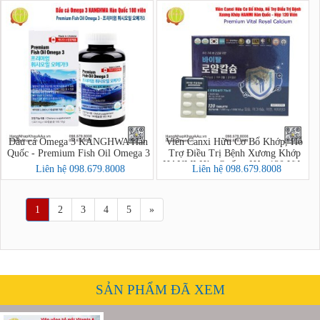
Dầu cá Omega 3 KANGHWA Hàn
Viên Canxi Hữu Cơ Bổ Khớp, Hỗ
Quốc - Premium Fish Oil Omega 3
Trợ Điều Trị Bệnh Xương Khớp
HANMI Hàn Quốc - Hộp 120 Viên
Liên hệ 098.679.8008
Liên hệ 098.679.8008
(Premium Vital Royal Calcium)
1
2
3
4
5
»
SẢN PHẨM ĐÃ XEM