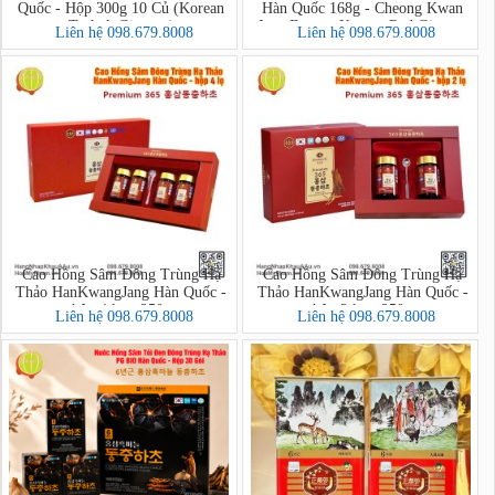
Quốc - Hộp 300g 10 Củ (Korean
Hàn Quốc 168g - Cheong Kwan
Taekuk Ginseng)
Jang Extract Korean Red Ginseng
Liên hệ 098.679.8008
Liên hệ 098.679.8008
Cao Hồng Sâm Đông Trùng Hạ
Cao Hồng Sâm Đông Trùng Hạ
Thảo HanKwangJang Hàn Quốc -
Thảo HanKwangJang Hàn Quốc -
hộp 4 lọ x 250g
hộp 2 lọ x 250g
Liên hệ 098.679.8008
Liên hệ 098.679.8008