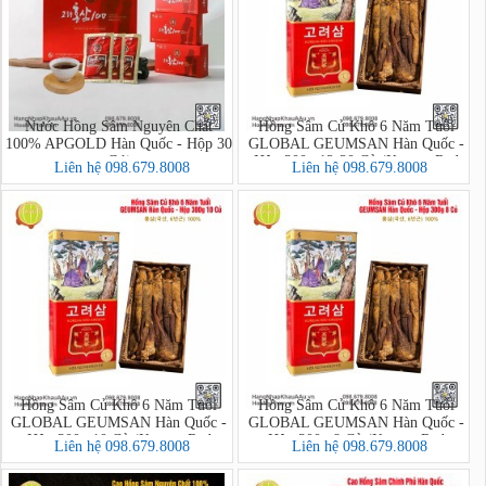
Nước Hồng Sâm Nguyên Chất
Hồng Sâm Củ Khô 6 Năm Tuổi
100% APGOLD Hàn Quốc - Hộp 30
GLOBAL GEUMSAN Hàn Quốc -
Gói
Hộp 300g 12-20 Củ (Korean Red
Liên hệ 098.679.8008
Liên hệ 098.679.8008
Ginseng)
Hồng Sâm Củ Khô 6 Năm Tuổi
Hồng Sâm Củ Khô 6 Năm Tuổi
GLOBAL GEUMSAN Hàn Quốc -
GLOBAL GEUMSAN Hàn Quốc -
Hộp 300g 10 Củ (Korean Red
Hộp 300g 8 Củ (Korean Red
Liên hệ 098.679.8008
Liên hệ 098.679.8008
Ginseng)
Ginseng)