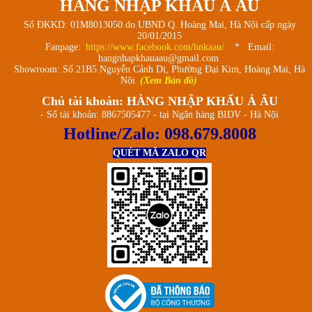
HÀNG NHẬP KHẨU Á ÂU
Số ĐKKD: 01M8013050 do UBND Q. Hoàng Mai, Hà Nội cấp ngày
20/01/2015
Fanpage:
https://www.facebook.com/hnkaau/
* Email:
hangnhapkhauaau@gmail.com
Showroom: Số 21B5 Nguyễn Cảnh Dị, Phường Đại Kim, Hoàng Mai, Hà
Nội
(Xem Bản đồ)
Chủ tài khoản: HÀNG NHẬP KHẨU Á ÂU
- Số tài khoản: 8867505477 - tại Ngân hàng BIDV - Hà Nội
Hotline/Zalo:
098.679.8008
QUÉT MÃ ZALO QR