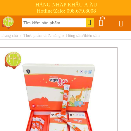
HÀNG NHẬP KHẨU Á ÂU
Hotline/Zalo: 098.679.8008
(0)
Trang chủ
»
Thực phẩm chức năng
»
Hồng sâm/thiên sâm