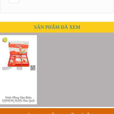
SẢN PHẨM ĐÃ XEM
Nước Hồng Sâm Baby
GINSENG KING Hàn Quốc
30 gói - Red Ginseng Kids