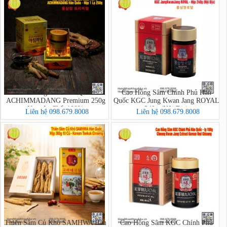
Cao Hồng Sâm Hàn Quốc
Cao Hồng Sâm Chính Phủ Hàn
ACHIMMADANG Premium 250g
Quốc KGC Jung Kwan Jang ROYAL
Nguyên Chất 100%
240g (Nội Địa)
Liên hệ 098.679.8008
Liên hệ 098.679.8008
Thiên Sâm Củ Khô SAMHWA Hàn
Cao Hồng Sâm KGC Chính Phủ