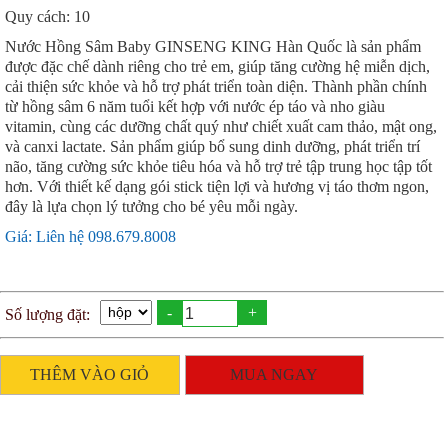
Quy cách: 10
Nước Hồng Sâm Baby GINSENG KING Hàn Quốc là sản phẩm
được đặc chế dành riêng cho trẻ em, giúp tăng cường hệ miễn dịch,
cải thiện sức khỏe và hỗ trợ phát triển toàn diện. Thành phần chính
từ hồng sâm 6 năm tuổi kết hợp với nước ép táo và nho giàu
vitamin, cùng các dưỡng chất quý như chiết xuất cam thảo, mật ong,
và canxi lactate. Sản phẩm giúp bổ sung dinh dưỡng, phát triển trí
não, tăng cường sức khỏe tiêu hóa và hỗ trợ trẻ tập trung học tập tốt
hơn. Với thiết kế dạng gói stick tiện lợi và hương vị táo thơm ngon,
đây là lựa chọn lý tưởng cho bé yêu mỗi ngày.
Giá: Liên hệ 098.679.8008
-
+
Số lượng đặt:
THÊM VÀO GIỎ
MUA NGAY