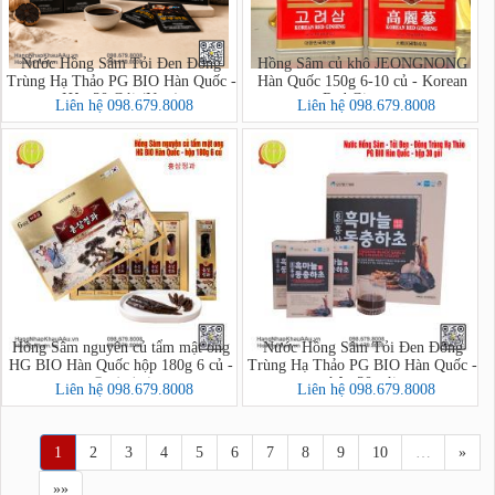
Nước Hồng Sâm Tỏi Đen Đông
Hồng Sâm củ khô JEONGNONG
Trùng Hạ Thảo PG BIO Hàn Quốc -
Hàn Quốc 150g 6-10 củ - Korean
Hộp 30 Gói (New)
Red Ginseng
Liên hệ 098.679.8008
Liên hệ 098.679.8008
Hồng Sâm nguyên củ tẩm mật ong
Nước Hồng Sâm Tỏi Đen Đông
HG BIO Hàn Quốc hộp 180g 6 củ -
Trùng Hạ Thảo PG BIO Hàn Quốc -
hộp 30 gói
홍삼정과
Liên hệ 098.679.8008
Liên hệ 098.679.8008
1
2
3
4
5
6
7
8
9
10
…
»
»»