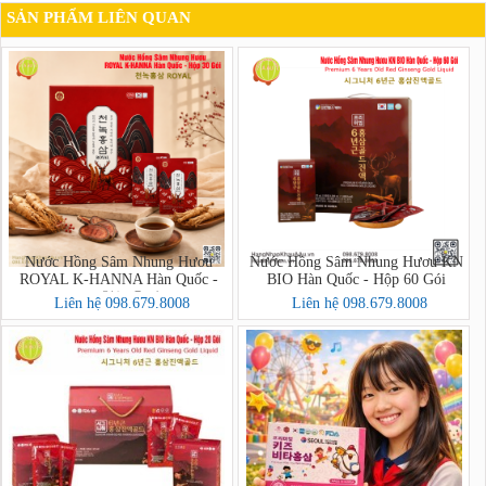
SẢN PHẨM LIÊN QUAN
Nước Hồng Sâm Nhung Hươu
Nước Hồng Sâm Nhung Hươu KN
ROYAL K-HANNA Hàn Quốc -
BIO Hàn Quốc - Hộp 60 Gói
Hộp 30 Gói (천녹홍삼 ROYAL)
Liên hệ 098.679.8008
Liên hệ 098.679.8008