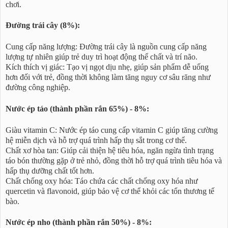
chơi.
Đường trái cây (8%):
Cung cấp năng lượng: Đường trái cây là nguồn cung cấp năng
lượng tự nhiên giúp trẻ duy trì hoạt động thể chất và trí não.
Kích thích vị giác: Tạo vị ngọt dịu nhẹ, giúp sản phẩm dễ uống
hơn đối với trẻ, đồng thời không làm tăng nguy cơ sâu răng như
đường công nghiệp.
Nước ép táo (thành phần rắn 65%) - 8%:
Giàu vitamin C: Nước ép táo cung cấp vitamin C giúp tăng cường
hệ miễn dịch và hỗ trợ quá trình hấp thụ sắt trong cơ thể.
Chất xơ hòa tan: Giúp cải thiện hệ tiêu hóa, ngăn ngừa tình trạng
táo bón thường gặp ở trẻ nhỏ, đồng thời hỗ trợ quá trình tiêu hóa và
hấp thụ dưỡng chất tốt hơn.
Chất chống oxy hóa: Táo chứa các chất chống oxy hóa như
quercetin và flavonoid, giúp bảo vệ cơ thể khỏi các tổn thương tế
bào.
Nước ép nho (thành phần rắn 50%) - 8%: