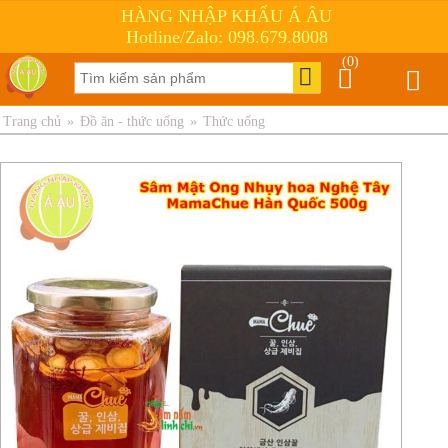
HÀNG NHẬP KHẨU Á ÂU
Hotline/Zalo: 098.679.8008
(0)
Trang chủ
»
Đồ ăn - thức uống
»
Thức uống