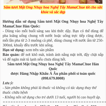
Sâm tươi Mật Ong Nhụy hoa Nghệ Tây MamaChue tốt cho sức
khỏe và sắc đẹp
Hướng dẫn sử dụng Sâm tươi Mật Ong Nhụy hoa Nghệ Tây
MamaChue Hàn Quốc:
- Dùng vào mỗi buổi sáng sau khi thức dậy. Bạn có thể dùng để
pha loãng uống chung với nước hoặc uống trực tiếp cũng được,
mỗi lần pha từ 2-3 muỗng cà phê, dùng chung với nước ấm từ 250-
300ml, khuấy đều trước khi uống.
Hạn sử dụng:
xem trên sản phẩm
Bảo quản:
để nơi khô mát, tránh ánh nắng mặt trời, đậy chặt nắp
và để ngăn mát tủ lạnh nếu chưa dùng hết.
Sâm tươi Mật Ong Nhụy hoa Nghệ Tây MamaChue Hàn
Quốc
được Hàng Nhập Khẩu Á Âu phân phối sỉ toàn quốc
(098.679.8008)
Lưu ý:
- Sản phẩm không phải là thuốc và không có tác dụng thay thế
thuốc chữa bệnh
- Không nên sử dụng cho trẻ dưới 13 tuổi, người bị cao huyết áp.
=======================================