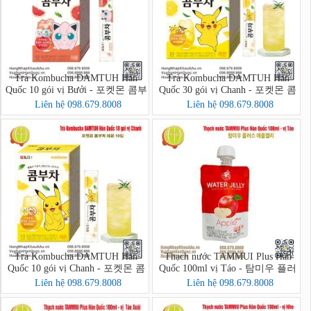
Trà Kombucha DAMTUH Hàn
Trà Kombucha DAMTUH Hàn
Quốc 10 gói vị Bưởi - 포켓몬 콤부
Quốc 30 gói vị Chanh - 포켓몬 콤
차 자몽 10입
부차 레몬 30입
Liên hệ 098.679.8008
Liên hệ 098.679.8008
Trà Kombucha DAMTUH Hàn
Thạch nước TAMMUI Plus Hàn
Quốc 10 gói vị Chanh - 포켓몬 콤
Quốc 100ml vị Táo - 탐미우 플러
부차 레몬 10입
스 애플젤리
Liên hệ 098.679.8008
Liên hệ 098.679.8008