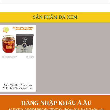
SẢN PHẨM ĐÃ XEM
Sâm Mật Ong Nhụy hoa
Nghệ Tây MamaChue Hàn
Quốc lọ 500g (Mama
Chue/Mama Chuê)
HÀNG NHẬP KHẨU Á ÂU
Số ĐKKD: 01M8013050 do UBND Q. Hoàng Mai, Hà Nội cấp ngày