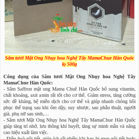
Sâm tươi Mật Ong Nhụy hoa Nghệ Tây MamaChue Hàn Quốc
lọ 500g
Công dụng của Sâm tươi Mật Ong Nhụy hoa Nghệ Tây
MamaChue Hàn Quốc:
- Sâm Saffron mật ong Mama Chuê Hàn Quốc bổ sung vitamin,
chất khoáng, axit amin rất tốt cho cơ thể. Giảm stress, tăng cường
sức đề kháng, hệ miễn dịch cho cơ thể và giúp nhanh chóng hồi
phục thể trạng sau khi ốm dậy, suy nhược, sau phẫu thuật, người
già, phụ nữ sau sinh,…
- Sâm tươi Mật Ong Nhụy hoa Nghệ Tây MamaChue Hàn Quốc
giúp tăng trí nhớ, lưu thông khí huyết, tăng sự minh mẫn và nâng
cao hiệu xuất làm việc.
- Điều hoà nội tiết, giúp ích rất nhiều khi hay bị mụn nội tiết hoặc