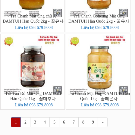
Trà Chanh Mật Ong chữ A
Trà Chanh Goheung Mật Ong
DAMTUH Hàn Quốc 2kg - 꿀유자
DAMTUH Hàn Quốc 2kg - 꿀유자
차A
차
Liên hệ 098.679.8008
Liên hệ 098.679.8008
Trà Táo Đỏ Mật Ong DAMTUH
Trà Chanh Mật Ong DAMTUH Hàn
Hàn Quốc 1kg - 꿀대추차
Quốc 1kg - 꿀레몬차
Liên hệ 098.679.8008
Liên hệ 098.679.8008
1
2
3
4
5
6
7
8
9
»