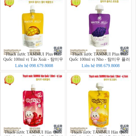
Thạch nước TAMMUI Plus Hàn
Thạch nước TAMMUI Plus Hàn
Quốc 100ml vị Táo Xoài - 탐미우
Quốc 100ml vị Nho - 탐미우 플러
플러스 젤리 애플망고
스 포도즙
Liên hệ 098.679.8008
Liên hệ 098.679.8008
Thạch nước TAMMUI Hàn Quốc
Thạch nước TAMMUI Hàn Quốc