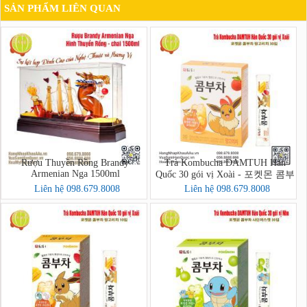
SẢN PHẨM LIÊN QUAN
Rượu Thuyền Rồng Brandy
Trà Kombucha DAMTUH Hàn
Armenian Nga 1500ml
Quốc 30 gói vị Xoài - 포켓몬 콤부
차 망고리치 30입
Liên hệ 098.679.8008
Liên hệ 098.679.8008