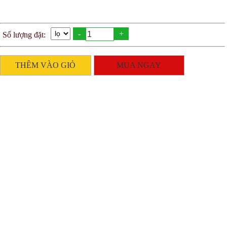
-
+
Số lượng đặt:
THÊM VÀO GIỎ
MUA NGAY