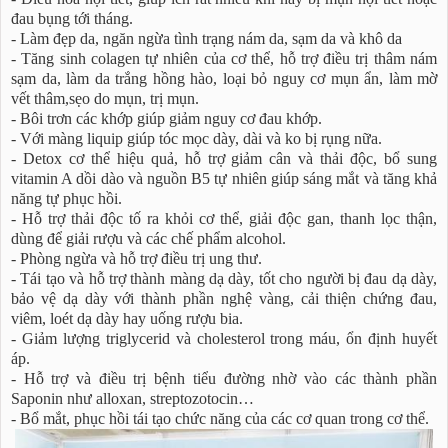
đau bụng tới tháng.
- Làm đẹp da, ngăn ngừa tình trạng nám da, sạm da và khô da
- Tăng sinh colagen tự nhiên của cơ thể, hỗ trợ điều trị thâm nám
sạm da, làm da trắng hồng hào, loại bỏ nguy cơ mụn ẩn, làm mờ
vết thâm,sẹo do mụn, trị mụn.
- Bôi trơn các khớp giúp giảm nguy cơ đau khớp.
- Với màng liquip giúp tóc mọc dày, dài và ko bị rụng nữa.
- Detox cơ thể hiệu quả, hỗ trợ giảm cân và thải độc, bổ sung
vitamin A dồi dào và nguồn B5 tự nhiên giúp sáng mắt và tăng khả
năng tự phục hồi.
- Hỗ trợ thải độc tố ra khỏi cơ thể, giải độc gan, thanh lọc thận,
dùng để giải rượu và các chế phẩm alcohol.
- Phòng ngừa và hỗ trợ điều trị ung thư.
- Tái tạo và hỗ trợ thành màng dạ dày, tốt cho người bị đau dạ dày,
bảo vệ dạ dày với thành phần nghệ vàng, cải thiện chứng đau,
viêm, loét dạ dày hay uống rượu bia.
- Giảm lượng triglycerid và cholesterol trong máu, ổn định huyết
áp.
- Hỗ trợ và điều trị bệnh tiểu đường nhờ vào các thành phần
Saponin như alloxan, streptozotocin…
- Bổ mắt, phục hồi tái tạo chức năng của các cơ quan trong cơ thể.