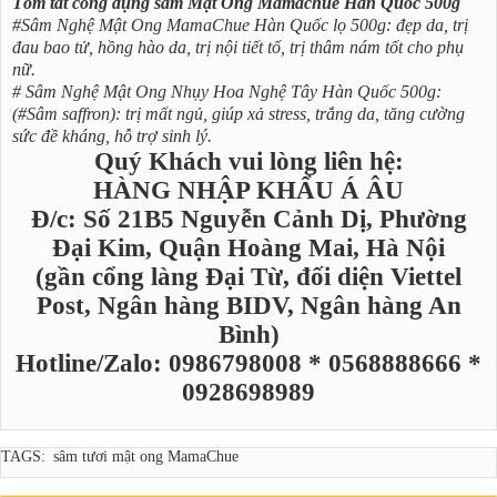
Tóm tắt công dụng sâm Mật Ong Mamachue Hàn Quốc 500g
#Sâm Nghệ Mật Ong MamaChue Hàn Quốc lọ 500g: đẹp da, trị
đau bao tử, hồng hào da, trị nội tiết tố, trị thâm nám tốt cho phụ
nữ.
# Sâm Nghệ Mật Ong Nhụy Hoa Nghệ Tây Hàn Quốc 500g:
(#Sâm saffron): trị mất ngủ, giúp xả stress, trắng da, tăng cường
sức đề kháng, hỗ trợ sinh lý.
Quý Khách vui lòng liên hệ:
HÀNG NHẬP KHẨU Á ÂU
Đ/c: Số 21B5 Nguyễn Cảnh Dị, Phường
Đại Kim, Quận Hoàng Mai, Hà Nội
(gần cổng làng Đại Từ, đối diện Viettel
Post, Ngân hàng BIDV, Ngân hàng An
Bình)
Hotline/Zalo: 0986798008 * 0568888666 *
0928698989
TAGS:
sâm tươi mật ong MamaChue