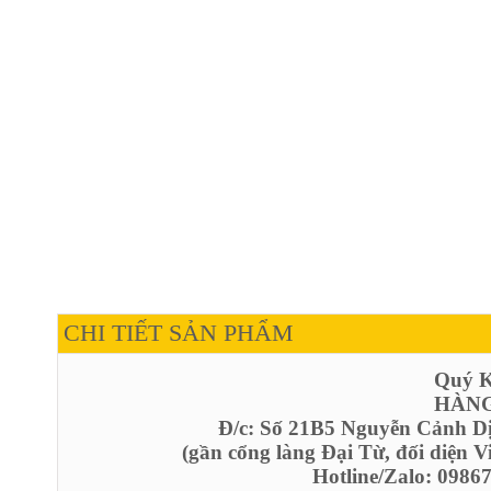
CHI TIẾT SẢN PHẨM
Quý Kh
HÀNG
Đ/c: Số 21B5 Nguyễn Cảnh D
(gần cổng làng Đại Từ, đối diện 
Hotline/Zalo: 098