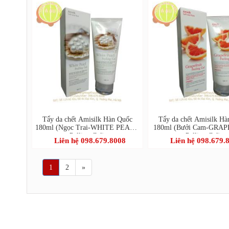
Tẩy da chết Amisilk Hàn Quốc
Tẩy da chết Amisilk Hà
180ml (Ngọc Trai-WHITE PEARL
180ml (Bưởi Cam-GRA
Pelling Gel)
Pelling Gel)
Liên hệ 098.679.8008
Liên hệ 098.679.
1
2
»