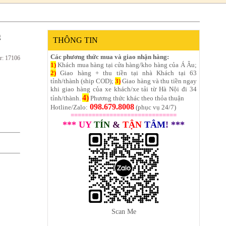
g
THÔNG TIN
Các phương thức mua và giao nhận hàng:
r: 17106
1)
Khách mua hàng tại cửa hàng/kho hàng của Á Âu;
2)
Giao hàng + thu tiền tại nhà Khách tại 63
tỉnh/thành (ship COD);
3)
Giao hàng và thu tiền ngay
khi giao hàng của xe khách/xe tải từ Hà Nội đi 34
4)
tỉnh/thành.
Phương thức khác theo thỏa thuận
098.679.8008
Hotline/Zalo:
(phục vụ 24/7)
==============================
*** UY
TÍN
&
TẬN
TÂM
! ***
Scan Me