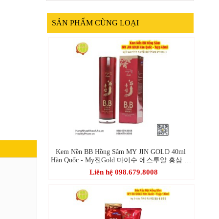
SẢN PHẨM CÙNG LOẠI
Kem Nền BB Hồng Sâm MY JIN GOLD 40ml
Hàn Quốc - My진Gold 마이수 에스투알 홍삼 비
비크림
Liên hệ 098.679.8008