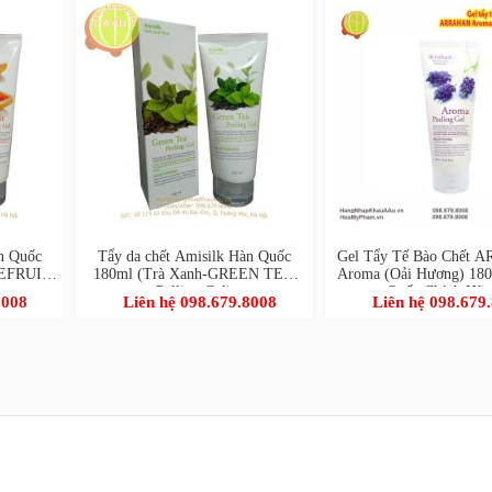
n Quốc
Tẩy da chết Amisilk Hàn Quốc
Gel Tẩy Tế Bào Chết
PEFRUIT
180ml (Trà Xanh-GREEN TEA
Aroma (Oải Hương) 180
Pelling Gel)
Quốc Chính Hãn
8008
Liên hệ 098.679.8008
Liên hệ 098.679