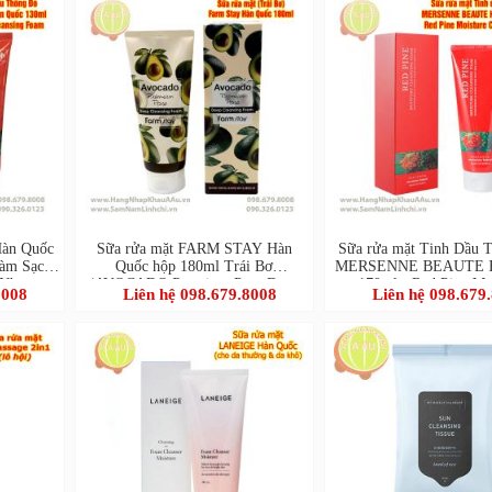
Hàn Quốc
Sữa rửa mặt FARM STAY Hàn
Sữa rửa mặt Tinh Dầu 
Làm Sạch
Quốc hộp 180ml Trái Bơ
MERSENNE BEAUTE H
 Nhẹ
(AVOCADO Premium Pore Deep
170ml - Red Pine Mo
8008
Liên hệ 098.679.8008
Liên hệ 098.679
Cleansing Foam)
Cleansing Foa