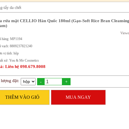
g-tẩy da chết
a rửa mặt CELLIO Hàn Quốc 180ml (Gạo-Soft Rice Bran Cleansin
am)
Viewe
 hàng: MP1194
 vạch: 8809237821240
n vị tính: hộp
ất xứ: You & Me Cosmetics
á: Liên hệ 098.679.8008
 lượng đặt:
-
+
THÊM VÀO GIỎ
MUA NGAY