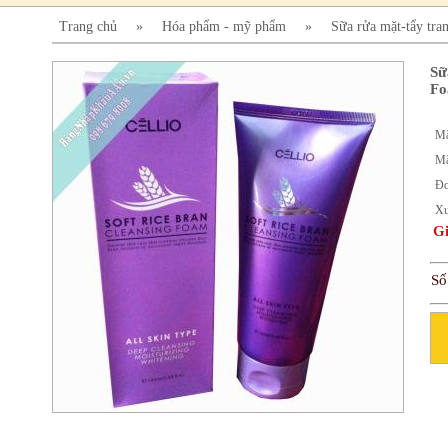
Trang chủ
»
Hóa phẩm - mỹ phẩm
»
Sữa rửa mặt-tẩy tran
Sữ
Fo
Mã
Mã
Đơ
Xu
Gi
Số