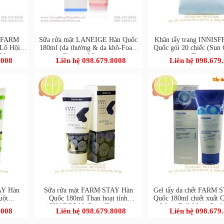
e FARM
Sữa rửa mặt LANEIGE Hàn Quốc
Khăn tẩy trang INNIS
Lô Hội-
180ml (da thường & da khô-Foam
Quốc gói 20 chiếc (Sun 
Massage
Cleanser Moisture)
Tissue)
8008
Liên hệ 098.679.8008
Liên hệ 098.679
AY Hàn
Sữa rửa mặt FARM STAY Hàn
Gel tẩy da chết FARM 
uột
Quốc 180ml Than hoạt tính
Quốc 180ml chiết xuất C
nsing
(CHARCOAL Pure Cleansing
Water Full Moist Peel
8008
Liên hệ 098.679.8008
Liên hệ 098.679
Foam)