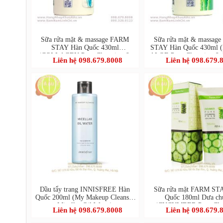
Sữa rửa mặt & massage FARM
Sữa rửa mặt & massag
STAY Hàn Quốc 430ml
STAY Hàn Quốc 430ml (
(COLLAGEN Pure Cleansing &
ALOE Pure Cleansing & 
Liên hệ 098.679.8008
Liên hệ 098.679.
Massage Cream)
Cream)
Dầu tẩy trang INNISFREE Hàn
Sữa rửa mặt FARM ST
Quốc 200ml (My Makeup Cleanser
Quốc 180ml Dưa ch
Micellar Oil Water)
(CUCUMBER Pure Clea
Liên hệ 098.679.8008
Liên hệ 098.679.
Foam)