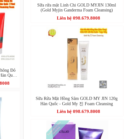
Sữa rửa mặt Linh Chi GOLD MYJIN 130ml
(Gold Myjin Ganderma Foam Cleansing)
Liên hệ 098.679.8008
Thông Đỏ
àn Quốc
isture
.8008
m
Sữa Rửa Mặt Hồng Sâm GOLD MY JIN 120g
Hàn Quốc - Gold My 진 Foam Cleansing
Liên hệ 098.679.8008