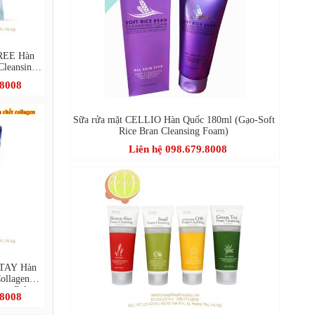
FREE Hàn
Cleansing
.8008
Sữa rửa mặt CELLIO Hàn Quốc 180ml (Gạo-Soft
Rice Bran Cleansing Foam)
Liên hệ 098.679.8008
STAY Hàn
ollagen -
ing Gel
.8008