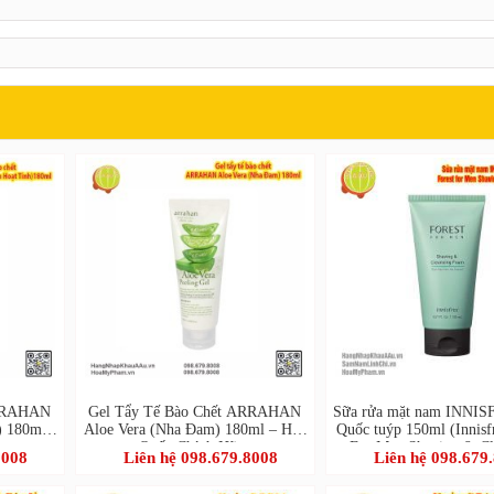
ARRAHAN
Gel Tẩy Tế Bào Chết ARRAHAN
Sữa rửa mặt nam INNI
) 180ml –
Aloe Vera (Nha Đam) 180ml – Hàn
Quốc tuýp 150ml (Innisf
ãng
Quốc Chính Hãng
For Men Shaving & Cl
8008
Liên hệ 098.679.8008
Liên hệ 098.679
Foam)