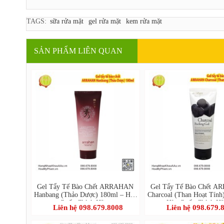
TAGS:
sữa rửa mặt
gel rửa mặt
kem rửa mặt
SẢN PHẨM LIÊN QUAN
Gel Tẩy Tế Bào Chết ARRAHAN
Gel Tẩy Tế Bào Chết 
Hanbang (Thảo Dược) 180ml – Hàn
Charcoal (Than Hoạt Tính
Quốc Chính Hãng
Hàn Quốc Chính H
Liên hệ 098.679.8008
Liên hệ 098.679.