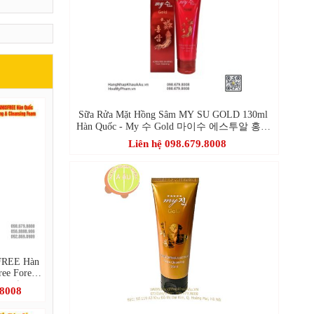
Sữa Rửa Mặt Hồng Sâm MY SU GOLD 130ml
Hàn Quốc - My 수 Gold 마이수 에스투알 홍삼
품 클렌징
Liên hệ 098.679.8008
SFREE Hàn
ree Forest
eansing
.8008