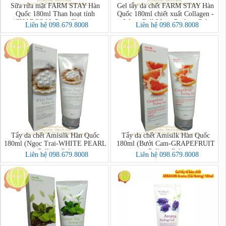
Sữa rửa mặt FARM STAY Hàn
Gel tẩy da chết FARM STAY Hàn
Quốc 180ml Than hoạt tính
Quốc 180ml chiết xuất Collagen -
(CHARCOAL Pure Cleansing
Water Full Moist Peeling Gel
Liên hệ 098.679.8008
Liên hệ 098.679.8008
Foam)
Tẩy da chết Amisilk Hàn Quốc
Tẩy da chết Amisilk Hàn Quốc
180ml (Ngọc Trai-WHITE PEARL
180ml (Bưởi Cam-GRAPEFRUIT
Pelling Gel)
Pelling Gel)
Liên hệ 098.679.8008
Liên hệ 098.679.8008