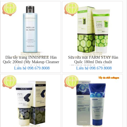
Dầu tẩy trang INNISFREE Hàn
Sữa rửa mặt FARM STAY Hàn
Quốc 200ml (My Makeup Cleanser
Quốc 180ml Dưa chuột
Micellar Oil Water)
(CUCUMBER Pure Cleansing
Liên hệ 098.679.8008
Liên hệ 098.679.8008
Foam)