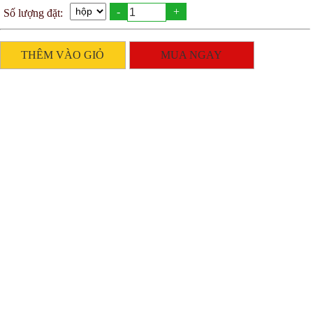
-
+
Số lượng đặt:
THÊM VÀO GIỎ
MUA NGAY