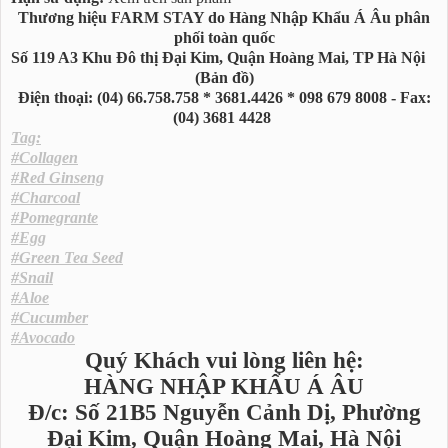
Thương hiệu FARM STAY do Hàng Nhập Khẩu Á Âu phân
phối toàn quốc
Số 119 A3 Khu Đô thị Đại Kim, Quận Hoàng Mai, TP Hà Nội
(Bản đồ)
Điện thoại: (04) 66.758.758 * 3681.4426 * 098 679 8008 - Fax:
(04) 3681 4428
Tag:
#Collagen
#Red Ginseng
#Charcoal
#Pomegrante
#Egg
#Green Tea Seed
#Snail
#Aloe
#Cucumber
#Avocado
Quý Khách vui lòng liên hệ:
HÀNG NHẬP KHẨU Á ÂU
Đ/c: Số 21B5 Nguyễn Cảnh Dị, Phường
Đại Kim, Quận Hoàng Mai, Hà Nội