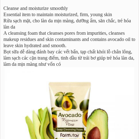
Cleanse and moisturize smoothly
Essential item to maintain moisturized, firm, young skin
Rửa sạch mặt, cho làn da mịn màng, dưỡng ẩm, săn chắc, trẻ hóa
làn da
A cleansing foam that cleanses pores from impurities, cleanses
makeup residues and skin contaminants and contains avocado oil to
leave skin hydrated and smooth.
Bọt sữa dễ dàng đánh bay các vết bẩn, tạp chất khỏi lỗ chân lông,
làm sạch các cặn trang điểm, tinh dầu từ trái bơ giúp trẻ hóa làn da,
làm da mịn màng như vốn có