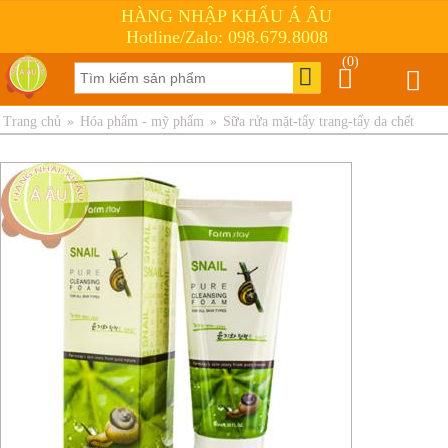
HÀNG NHẬP KHẨU Á ÂU
Hotline/Zalo: 098.679.8008
(0)
Trang chủ
»
Hóa phẩm - mỹ phẩm
»
Sữa rửa mặt-tẩy trang-tẩy da chết