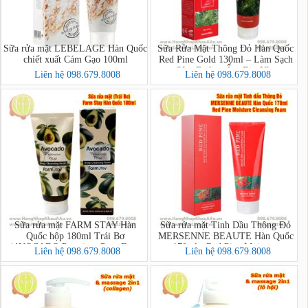
Sữa rửa mặt LEBELAGE Hàn Quốc
Sữa Rửa Mặt Thông Đỏ Hàn Quốc
chiết xuất Cám Gạo 100ml
Red Pine Gold 130ml – Làm Sạch
Sâu, Dưỡng Ẩm Dịu Nhẹ
Liên hệ 098.679.8008
Liên hệ 098.679.8008
Sữa rửa mặt FARM STAY Hàn
Sữa rửa mặt Tinh Dầu Thông Đỏ
Quốc hộp 180ml Trái Bơ
MERSENNE BEAUTE Hàn Quốc
(AVOCADO Premium Pore Deep
170ml - Red Pine Moisture
Liên hệ 098.679.8008
Liên hệ 098.679.8008
Cleansing Foam)
Cleansing Foam