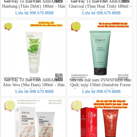
Gel Tẩy Tế Bào Chết ARRAHAN
Gel Tẩy Tế Bào Chết ARRAHAN
Hanbang (Thảo Dược) 180ml – Hàn
Charcoal (Than Hoạt Tính) 180ml –
Quốc Chính Hãng
Hàn Quốc Chính Hãng
Liên hệ 098.679.8008
Liên hệ 098.679.8008
Gel Tẩy Tế Bào Chết ARRAHAN
Sữa rửa mặt nam INNISFREE Hàn
Aloe Vera (Nha Đam) 180ml – Hàn
Quốc tuýp 150ml (Innisfree Forest
Quốc Chính Hãng
For Men Shaving & Cleansing
Liên hệ 098.679.8008
Liên hệ 098.679.8008
Foam)