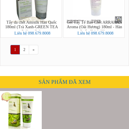
Tẩy da chết Amisilk Hàn Quốc
Gel Tẩy Tế Bào Chết ARRAHAN
180ml (Trà Xanh-GREEN TEA
Aroma (Oải Hương) 180ml - Hàn
Pelling Gel)
Quốc Chính Hãng
Liên hệ 098.679.8008
Liên hệ 098.679.8008
1
2
»
SẢN PHẨM ĐÃ XEM