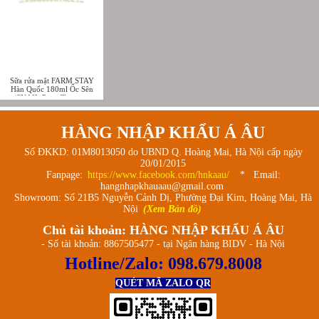
Sữa rửa mặt FARM STAY
Hàn Quốc 180ml Ốc Sên
(SNAIL Pure Cleansing
Foam)
HÀNG NHẬP KHẨU Á ÂU
Số ĐKKD: 01M8013050 do UBND Q. Hoàng Mai, Hà Nội cấp ngày
20/01/2015
Fanpage:
https://www.facebook.com/hnkaau/
* Email:
hangnhapkhauaau@gmail.com
Showroom: Số 21B5 Nguyễn Cảnh Dị, Phường Đại Kim, Hoàng Mai, Hà
Nội
(Xem Bản đồ)
Chủ tài khoản: HÀNG NHẬP KHẨU Á ÂU
- Số tài khoản: 8867505477 - tại Ngân hàng BIDV - Hà Nội
Hotline/Zalo:
098.679.8008
QUÉT MÃ ZALO QR