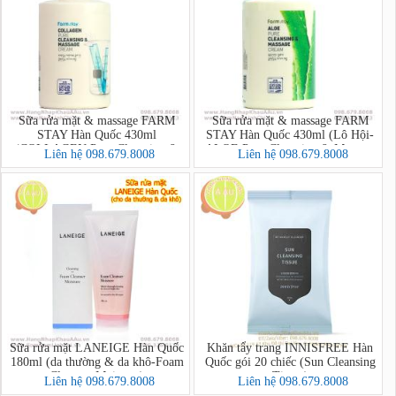
Sữa rửa mặt & massage FARM
Sữa rửa mặt & massage FARM
STAY Hàn Quốc 430ml
STAY Hàn Quốc 430ml (Lô Hội-
(COLLAGEN Pure Cleansing &
ALOE Pure Cleansing & Massage
Liên hệ 098.679.8008
Liên hệ 098.679.8008
Massage Cream)
Cream)
Sữa rửa mặt LANEIGE Hàn Quốc
Khăn tẩy trang INNISFREE Hàn
180ml (da thường & da khô-Foam
Quốc gói 20 chiếc (Sun Cleansing
Cleanser Moisture)
Tissue)
Liên hệ 098.679.8008
Liên hệ 098.679.8008