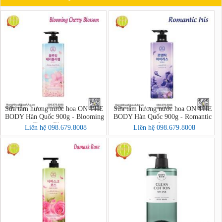
Sữa tắm hương nước hoa ON THE
Sữa tắm hương nước hoa ON THE
BODY Hàn Quốc 900g - Blooming
BODY Hàn Quốc 900g - Romantic
Cherry Blossom
Iris
Liên hệ 098.679.8008
Liên hệ 098.679.8008