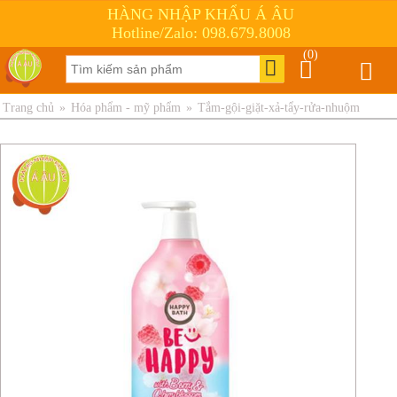
HÀNG NHẬP KHẨU Á ÂU
Hotline/Zalo: 098.679.8008
(0)
Trang chủ
»
Hóa phẩm - mỹ phẩm
»
Tắm-gội-giặt-xả-tẩy-rửa-nhuộm