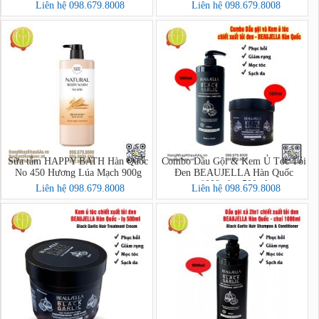
피바스 스마일 브라이트닝 자몽오
Liên hệ 098.679.8008
Liên hệ 098.679.8008
렌지 바디워시
Sữa tắm HAPPY BATH Hàn Quốc
Combo Dầu Gội & Kem Ủ Tóc Tỏi
No 450 Hương Lúa Mạch 900g
Đen BEAUJELLA Hàn Quốc
1000ml + 500ml
Liên hệ 098.679.8008
Liên hệ 098.679.8008