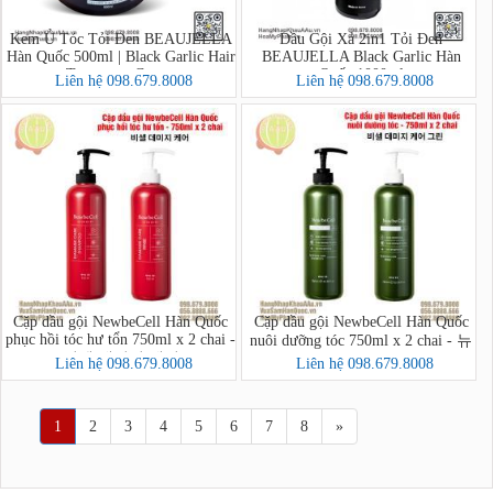
Kem Ủ Tóc Tỏi Đen BEAUJELLA
Dầu Gội Xả 2in1 Tỏi Đen
Hàn Quốc 500ml | Black Garlic Hair
BEAUJELLA Black Garlic Hàn
Treatment Cream
Quốc 1000ml
Liên hệ 098.679.8008
Liên hệ 098.679.8008
Cặp dầu gội NewbeCell Hàn Quốc
Cặp dầu gội NewbeCell Hàn Quốc
phục hồi tóc hư tổn 750ml x 2 chai -
nuôi dưỡng tóc 750ml x 2 chai - 뉴
비셀 데미지 케어
비셀 데미지 케어 그린
Liên hệ 098.679.8008
Liên hệ 098.679.8008
1
2
3
4
5
6
7
8
»