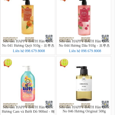
Sữa tắm HAPPY BATH Hàn Quốc
Sữa tắm HAPPY BATH Hàn Quốc
No 041 Hương Quýt 910g - 프루츠
No 044 Hương Dâu 910g - 프루츠
크러시 바디워시
크러시 바디워시
Liên hệ 098.679.8008
Liên hệ 098.679.8008
Sữa tắm HAPPY BATH Hàn Quốc
Sữa tắm HAPPY BATH Hàn Quốc
No 046 Hương Original 500g
Hương Cam và Bưởi Đỏ 900ml - 해