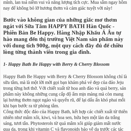
mình, lan toả niềm vui và năng lượng tích cực. Mua sắm ngay hôm
nay để không bỏ lỡ hương thơm và cảm giác tuyệt vời này!
Bước vào không gian của những giấc mơ thơm
ngát với Sữa Tắm HAPPY BATH Hàn Quốc -
Phiên Bản Be Happy. Hàng Nhập Khẩu Á Âu tự
hào mang đến thị trường Việt Nam sản phẩm này
với dung tích 900g, một quy cách đầy đủ để chiều
lòng từng thành viên trong gia đình.
1- Happy Bath Be Happy with Berry & Cherry Blossom
Happy Bath Be Happy with Berry & Cherry Blossom không chỉ là
sữa tắm, mà là một lời mời gọi bạn khám phá vẻ đẹp của đảo Jeju
trong từng hơi thở. Với chiết xuất từ hoa anh đào và quả berry, sản
phẩm này không những cung cấp độ ẩm mịn màng mà còn mang
lại hương thơm ngọt ngào và quyến rũ, để lại dấu ấn khó phai mỗi
khi bạn bước ra từ phòng tắm.
Công thức độc đáo của Happy Bath, kết hợp các chiết xuất từ thiên
nhiên như mâm xôi, kiwi, và hoa sen, hứa hẹn một làn da trắng
sáng, tươi tắn. Phytosterols từ quả mâm xôi giúp giảm mất nước
qua da, trong khi vitamin C và flavonoids bảo vệ da trước các tác