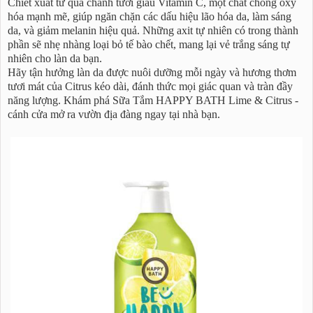
Chiết xuất từ quả chanh tươi giàu Vitamin C, một chất chống oxy
hóa mạnh mẽ, giúp ngăn chặn các dấu hiệu lão hóa da, làm sáng
da, và giảm melanin hiệu quả. Những axit tự nhiên có trong thành
phần sẽ nhẹ nhàng loại bỏ tế bào chết, mang lại vẻ trắng sáng tự
nhiên cho làn da bạn.
Hãy tận hưởng làn da được nuôi dưỡng mỗi ngày và hương thơm
tươi mát của Citrus kéo dài, đánh thức mọi giác quan và tràn đầy
năng lượng. Khám phá Sữa Tắm HAPPY BATH Lime & Citrus -
cánh cửa mở ra vườn địa đàng ngay tại nhà bạn.