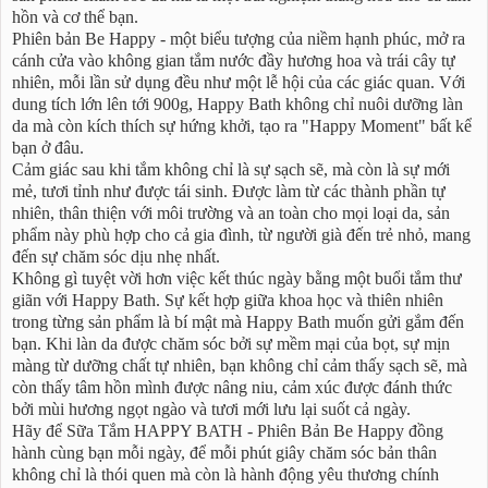
hồn và cơ thể bạn.
Phiên bản Be Happy - một biểu tượng của niềm hạnh phúc, mở ra
cánh cửa vào không gian tắm nước đầy hương hoa và trái cây tự
nhiên, mỗi lần sử dụng đều như một lễ hội của các giác quan. Với
dung tích lớn lên tới 900g, Happy Bath không chỉ nuôi dưỡng làn
da mà còn kích thích sự hứng khởi, tạo ra "Happy Moment" bất kể
bạn ở đâu.
Cảm giác sau khi tắm không chỉ là sự sạch sẽ, mà còn là sự mới
mẻ, tươi tỉnh như được tái sinh. Được làm từ các thành phần tự
nhiên, thân thiện với môi trường và an toàn cho mọi loại da, sản
phẩm này phù hợp cho cả gia đình, từ người già đến trẻ nhỏ, mang
đến sự chăm sóc dịu nhẹ nhất.
Không gì tuyệt vời hơn việc kết thúc ngày bằng một buổi tắm thư
giãn với Happy Bath. Sự kết hợp giữa khoa học và thiên nhiên
trong từng sản phẩm là bí mật mà Happy Bath muốn gửi gắm đến
bạn. Khi làn da được chăm sóc bởi sự mềm mại của bọt, sự mịn
màng từ dưỡng chất tự nhiên, bạn không chỉ cảm thấy sạch sẽ, mà
còn thấy tâm hồn mình được nâng niu, cảm xúc được đánh thức
bởi mùi hương ngọt ngào và tươi mới lưu lại suốt cả ngày.
Hãy để Sữa Tắm HAPPY BATH - Phiên Bản Be Happy đồng
hành cùng bạn mỗi ngày, để mỗi phút giây chăm sóc bản thân
không chỉ là thói quen mà còn là hành động yêu thương chính