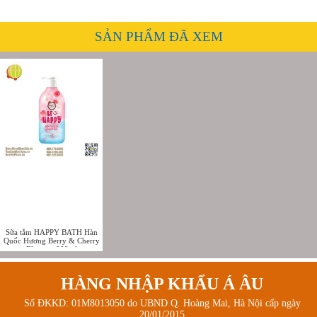
SẢN PHẨM ĐÃ XEM
Sữa tắm HAPPY BATH Hàn
Quốc Hương Berry & Cherry
Blossom 900ml
HÀNG NHẬP KHẨU Á ÂU
Số ĐKKD: 01M8013050 do UBND Q. Hoàng Mai, Hà Nội cấp ngày
20/01/2015