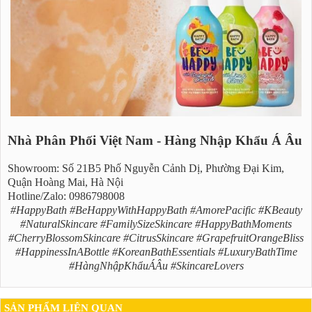
Nhà Phân Phối Việt Nam - Hàng Nhập Khẩu Á Âu
Showroom: Số 21B5 Phố Nguyễn Cảnh Dị, Phường Đại Kim,
Quận Hoàng Mai, Hà Nội
Hotline/Zalo: 0986798008
#HappyBath #BeHappyWithHappyBath #AmorePacific #KBeauty
#NaturalSkincare #FamilySizeSkincare #HappyBathMoments
#CherryBlossomSkincare #CitrusSkincare #GrapefruitOrangeBliss
#HappinessInABottle #KoreanBathEssentials #LuxuryBathTime
#HàngNhậpKhẩuÁÂu #SkincareLovers
SẢN PHẨM LIÊN QUAN