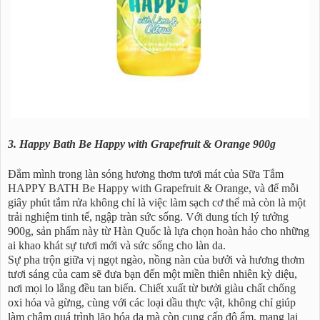
3. Happy Bath Be Happy with Grapefruit & Orange 900g
Đắm mình trong làn sóng hương thơm tươi mát của Sữa Tắm
HAPPY BATH Be Happy with Grapefruit & Orange, và để mỗi
giây phút tắm rửa không chỉ là việc làm sạch cơ thể mà còn là một
trải nghiệm tinh tế, ngập tràn sức sống. Với dung tích lý tưởng
900g, sản phẩm này từ Hàn Quốc là lựa chọn hoàn hảo cho những
ai khao khát sự tươi mới và sức sống cho làn da.
Sự pha trộn giữa vị ngọt ngào, nồng nàn của bưởi và hương thơm
tươi sáng của cam sẽ đưa bạn đến một miền thiên nhiên kỳ diệu,
nơi mọi lo lắng đều tan biến. Chiết xuất từ bưởi giàu chất chống
oxi hóa và gừng, cùng với các loại dầu thực vật, không chỉ giúp
làm chậm quá trình lão hóa da mà còn cung cấp độ ẩm, mang lại