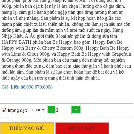
được phân phối bởi Hàng Nhập Khẩu Á Âu. Với dung tích lớn
900g, phiên bản đặc biệt này là lựa chọn lí tưởng cho cả gia đình,
mang lại cảm giác hạnh phúc ngập tràn qua từng hương thơm tự
nhiên và nhẹ nhàng. Sản phẩm là sự kết hợp hoàn hảo giữa các
thành phần chiết xuất từ thiên nhiên, không chỉ làm sạch sâu mà còn
dưỡng ẩm, giúp làn da mềm mịn và tươi mới suốt cả ngày. Hàng
Nhập Khẩu Á Âu giới thiệu 3 loại sản phẩm từ dòng sữa tắm
HAPPY BATH phiên bản Be Happy, bao gồm: Happy Bath Be
Happy with Berry & Cherry Blossom 900g, Happy Bath Be Happy
with Lime & Citrus 900g, và Happy Bath Be Happy with Grapefruit
& Orange 900g. Mỗi phiên bản đều mang đến những trải nghiệm
hương thơm đặc trưng, đảm bảo cảm giác thư giãn và hạnh phúc sau
mỗi lần tắm. Sản phẩm là sự lựa chọn hoàn hảo để bắt đầu và kết
thúc ngày của bạn trong trạng thái tinh thần tốt nhất.
Giá: Liên hệ 098.679.8008
-
+
Số lượng đặt:
THÊM VÀO GIỎ
MUA NGAY