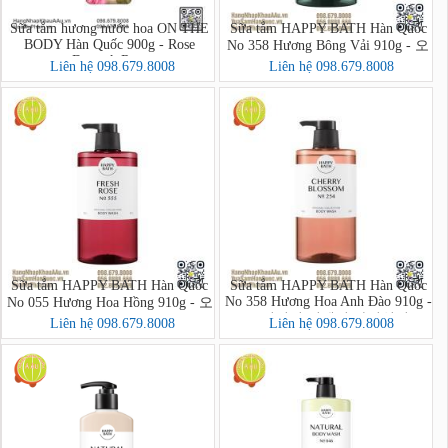
Sữa tắm hương nước hoa ON THE
Sữa tắm HAPPY BATH Hàn Quốc
BODY Hàn Quốc 900g - Rose
No 358 Hương Bông Vải 910g - 오
Damask Rose
리지널 컬렉션 바디워시
Liên hệ 098.679.8008
Liên hệ 098.679.8008
Sữa tắm HAPPY BATH Hàn Quốc
Sữa tắm HAPPY BATH Hàn Quốc
No 358 Hương Hoa Anh Đào 910g -
No 055 Hương Hoa Hồng 910g - 오
오리지널 컬렉션 바디워시
리지널 컬렉션 바디워시
Liên hệ 098.679.8008
Liên hệ 098.679.8008