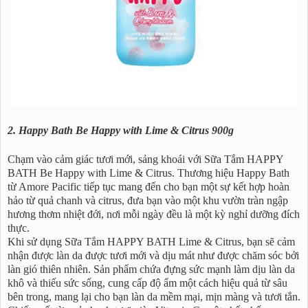
2. Happy Bath Be Happy with Lime & Citrus 900g
Chạm vào cảm giác tươi mới, sảng khoái với Sữa Tắm HAPPY
BATH Be Happy with Lime & Citrus. Thương hiệu Happy Bath
từ Amore Pacific tiếp tục mang đến cho bạn một sự kết hợp hoàn
hảo từ quả chanh và citrus, đưa bạn vào một khu vườn tràn ngập
hương thơm nhiệt đới, nơi mỗi ngày đều là một kỳ nghỉ dưỡng đích
thực.
Khi sử dụng Sữa Tắm HAPPY BATH Lime & Citrus, bạn sẽ cảm
nhận được làn da được tươi mới và dịu mát như được chăm sóc bởi
làn gió thiên nhiên. Sản phẩm chứa đựng sức mạnh làm dịu làn da
khô và thiếu sức sống, cung cấp độ ẩm một cách hiệu quả từ sâu
bên trong, mang lại cho bạn làn da mềm mại, mịn màng và tươi tắn.