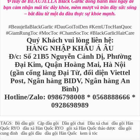
✨ Hãy để BEAUJELLA Black Garlic đồng hành mỗi ngày để
bạn cảm nhận mái tóc dày khỏe, mềm mượt và tràn đầy sức sống
– bắt đầu từ một da đầu thực sự khỏe mạnh.
#BeaujellaBlackGarlic #DauGoiToiDen #KemUTocHanQuoc
#GiamRungToc #MocToc #ChamSocToc #BlackGarlicHairCare
Quý Khách vui lòng liên hệ:
HÀNG NHẬP KHẨU Á ÂU
Đ/c: Số 21B5 Nguyễn Cảnh Dị, Phường
Đại Kim, Quận Hoàng Mai, Hà Nội
(gần cổng làng Đại Từ, đối diện Viettel
Post, Ngân hàng BIDV, Ngân hàng An
Bình)
Hotline/Zalo: 0986798008 * 0568888666 *
0928698989
TAGS:
Bộ dầu gội
Cặp dầu gội
Dầu gội chai
Dầu xả chai
dầu gội Hàn
Quốc RYO
dầu xả Hàn Quốc RYO
gội xả Hàn Quốc thảo dược
dầu gội
cung đình
dầu gội đầu
dầu gội Hàn Quốc
kem ủ tóc