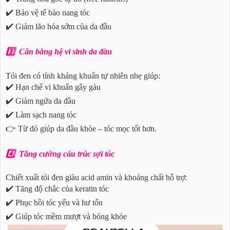
✔️ Bảo vệ tế bào nang tóc
✔️ Giảm lão hóa sớm của da đầu
3️⃣ Cân bằng hệ vi sinh da đầu
Tỏi đen có tính kháng khuẩn tự nhiên nhẹ giúp:
✔️ Hạn chế vi khuẩn gây gàu
✔️ Giảm ngứa da đầu
✔️ Làm sạch nang tóc
👉 Từ đó giúp da đầu khỏe – tóc mọc tốt hơn.
4️⃣ Tăng cường cấu trúc sợi tóc
Chiết xuất tỏi đen giàu acid amin và khoáng chất hỗ trợ:
✔️ Tăng độ chắc của keratin tóc
✔️ Phục hồi tóc yếu và hư tổn
✔️ Giúp tóc mềm mượt và bóng khỏe