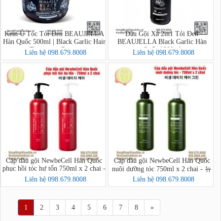
Kem Ủ Tóc Tỏi Đen BEAUJELLA
Dầu Gội Xả 2in1 Tỏi Đen
Hàn Quốc 500ml | Black Garlic Hair
BEAUJELLA Black Garlic Hàn
Treatment Cream
Quốc 1000ml
Liên hệ 098.679.8008
Liên hệ 098.679.8008
Cặp dầu gội NewbeCell Hàn Quốc
Cặp dầu gội NewbeCell Hàn Quốc
phục hồi tóc hư tổn 750ml x 2 chai -
nuôi dưỡng tóc 750ml x 2 chai - 뉴
비셀 데미지 케어
비셀 데미지 케어 그린
Liên hệ 098.679.8008
Liên hệ 098.679.8008
1
2
3
4
5
6
7
8
»