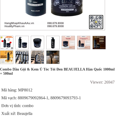
Combo Dầu Gội & Kem Ủ Tóc Tỏi Đen BEAUJELLA Hàn Quốc 1000ml
+ 500ml
Viewer: 26947
Mã hàng: MP8012
Mã vạch: 8809679092864-1, 8809679093793-1
Đơn vị tính: combo
Xuất xứ: Beaujella