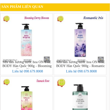
SẢN PHẨM LIÊN QUAN
Sữa tắm hương nước hoa ON THE
Sữa tắm hương nước hoa ON THE
BODY Hàn Quốc 900g - Blooming
BODY Hàn Quốc 900g - Romantic
Cherry Blossom
Iris
Liên hệ 098.679.8008
Liên hệ 098.679.8008