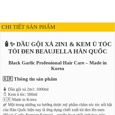
CHI TIẾT SẢN PHẨM
🧴✨ DẦU GỘI XẢ 2IN1 & KEM Ủ TÓC
TỎI ĐEN BEAUJELLA HÀN QUỐC
Black Garlic Professional Hair Care – Made in
Korea
🇰🇷 Thông tin sản phẩm
🧴 Dầu gội xả 2in1: 1000ml
🫙 Kem ủ tóc: 500ml
🇰🇷 Made in Korea
🌿 Một trong những xu hướng dược mỹ phẩm chăm sóc tóc nổi bật
của Hàn Quốc hiện nay là ứng dụng chiết xuất tỏi đen lên men
(Black Garlic Ferment Extract) – nguồn hoạt chất sinh học giàu