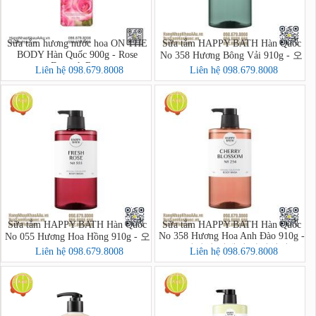
Sữa tắm hương nước hoa ON THE
Sữa tắm HAPPY BATH Hàn Quốc
BODY Hàn Quốc 900g - Rose
No 358 Hương Bông Vải 910g - 오
Damask Rose
리지널 컬렉션 바디워시
Liên hệ 098.679.8008
Liên hệ 098.679.8008
Sữa tắm HAPPY BATH Hàn Quốc
Sữa tắm HAPPY BATH Hàn Quốc
No 358 Hương Hoa Anh Đào 910g -
No 055 Hương Hoa Hồng 910g - 오
오리지널 컬렉션 바디워시
리지널 컬렉션 바디워시
Liên hệ 098.679.8008
Liên hệ 098.679.8008