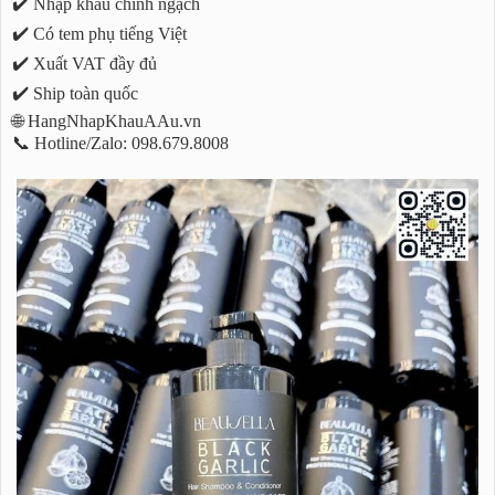
✔️ Nhập khẩu chính ngạch
✔️ Có tem phụ tiếng Việt
✔️ Xuất VAT đầy đủ
✔️ Ship toàn quốc
🌐 HangNhapKhauAAu.vn
📞 Hotline/Zalo: 098.679.8008