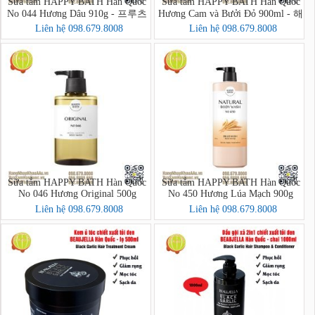
Sữa tắm HAPPY BATH Hàn Quốc
Sữa tắm HAPPY BATH Hàn Quốc
No 044 Hương Dâu 910g - 프루츠
Hương Cam và Bưởi Đỏ 900ml - 해
크러시 바디워시
피바스 스마일 브라이트닝 자몽오
Liên hệ 098.679.8008
Liên hệ 098.679.8008
렌지 바디워시
Sữa tắm HAPPY BATH Hàn Quốc
Sữa tắm HAPPY BATH Hàn Quốc
No 046 Hương Original 500g
No 450 Hương Lúa Mạch 900g
Liên hệ 098.679.8008
Liên hệ 098.679.8008