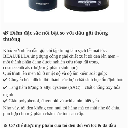
🌿 Điểm đặc sắc nổi bật so với dầu gội thông
thường
Khác với nhiều dầu gội chỉ tập trung làm sạch bề mặt tóc,
BEAUJELLA ứng dụng công nghệ chiết xuất tỏi đen lên men –
một thành phần đang được nghiên cứu rộng rãi trong
cosmeceuticals (dược mỹ phẩm sinh học).
Quá trình lên men tỏi ở nhiệt độ và độ ẩm kiểm soát giúp:
✔️ Chuyển hóa allicin thô thành các hợp chất sinh học ổn định hơn
✔️ Tăng hàm lượng S-allyl cysteine (SAC) – chất chống oxy hóa
mạnh
✔️ Giàu polyphenol, flavonoid và acid amin thiết yếu
Nhờ vậy, tỏi đen không còn mùi tỏi hăng mà có mùi nhẹ dễ chịu,
phù hợp cho mỹ phẩm chăm sóc tóc cao cấp.
🧄 Cơ chế dược mỹ phẩm của tỏi đen đối với tóc & da đầu