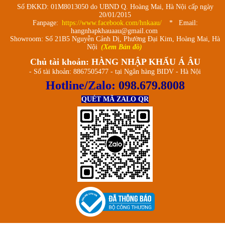
Số ĐKKD: 01M8013050 do UBND Q. Hoàng Mai, Hà Nội cấp ngày
20/01/2015
Fanpage:
https://www.facebook.com/hnkaau/
* Email:
hangnhapkhauaau@gmail.com
Showroom: Số 21B5 Nguyễn Cảnh Dị, Phường Đại Kim, Hoàng Mai, Hà
Nội
(Xem Bản đồ)
Chủ tài khoản: HÀNG NHẬP KHẨU Á ÂU
- Số tài khoản: 8867505477 - tại Ngân hàng BIDV - Hà Nội
Hotline/Zalo:
098.679.8008
QUÉT MÃ ZALO QR