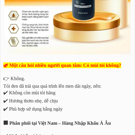
🌿 Một câu hỏi nhiều người quan tâm: Có mùi tỏi không?
👉 Không.
Tỏi đen đã trải qua quá trình lên men dài ngày, nên:
✔️ Không còn mùi tỏi hăng
✔️ Hương thơm nhẹ, dễ chịu
✔️ Phù hợp sử dụng hằng ngày
🏢 Phân phối tại Việt Nam – Hàng Nhập Khẩu Á Âu