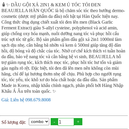
🧴✨ DẦU GỘI XẢ 2IN1 & KEM Ủ TÓC TỎI ĐEN
BEAUJELLA HÀN QUỐC là bộ chăm sóc tóc theo hướng dermo-
cosmetic (dược mỹ phẩm da đầu) nổi bật tại Hàn Quốc hiện nay.
Công thức ứng dụng chiết xuất tỏi đen lên men (Black Garlic
Ferment Extract) giàu S-allyl cysteine, polyphenol và acid amin,
giúp chống oxy hóa mạnh, nuôi dưỡng nang tóc và phục hồi cấu
trúc sợi tóc từ gốc. Bộ sản phẩm gồm dầu gội xả 2in1 1000ml làm
sạch dịu nhẹ, cân bằng bã nhờn và kem ủ 500ml giúp tăng độ đàn
hồi, độ bóng và độ chắc của tóc. Nhờ cơ chế kích thích vi tuần hoàn
da đầu, bảo vệ nang tóc và cân bằng hệ vi sinh, BEAUJELLA hỗ
trợ giảm rụng tóc, kích thích mọc tóc, phục hồi tóc hư tổn và giảm
gàu ngứa rõ rệt. Đặc biệt, tỏi đen đã lên men nên không còn mùi
hăng, chỉ để lại hương thơm nhẹ dễ chịu. Phù hợp cho người rụng
tóc, tóc yếu, tóc khô xơ do hóa chất hoặc da đầu dầu. Sản phẩm
Made in Korea, nhập khẩu chính ngạch, phân phối bởi Hàng Nhập
Khẩu Á Âu trên toàn quốc. ✨
Giá: Liên hệ 098.679.8008
-
+
Số lượng đặt: