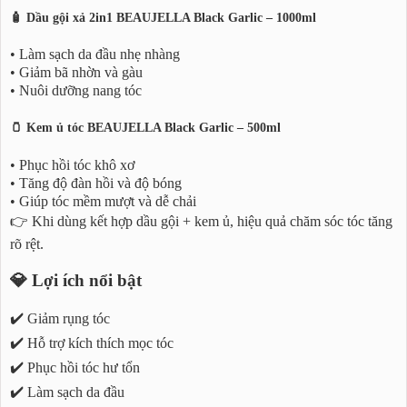
🧴 Dầu gội xả 2in1 BEAUJELLA Black Garlic – 1000ml
• Làm sạch da đầu nhẹ nhàng
• Giảm bã nhờn và gàu
• Nuôi dưỡng nang tóc
🫙 Kem ủ tóc BEAUJELLA Black Garlic – 500ml
• Phục hồi tóc khô xơ
• Tăng độ đàn hồi và độ bóng
• Giúp tóc mềm mượt và dễ chải
👉 Khi dùng kết hợp dầu gội + kem ủ, hiệu quả chăm sóc tóc tăng
rõ rệt.
💎 Lợi ích nổi bật
✔️ Giảm rụng tóc
✔️ Hỗ trợ kích thích mọc tóc
✔️ Phục hồi tóc hư tổn
✔️ Làm sạch da đầu