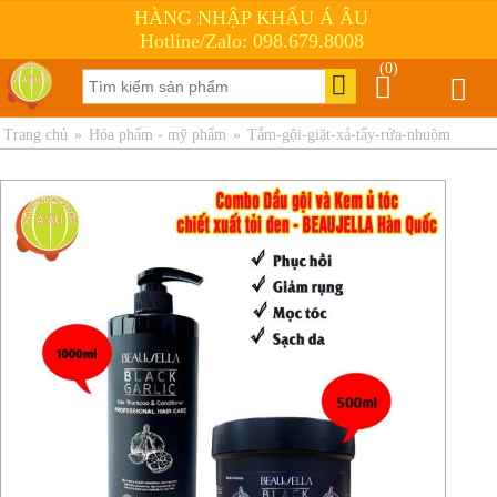
HÀNG NHẬP KHẨU Á ÂU
Hotline/Zalo: 098.679.8008
(0)
Trang chủ
»
Hóa phẩm - mỹ phẩm
»
Tắm-gội-giặt-xả-tẩy-rửa-nhuộm