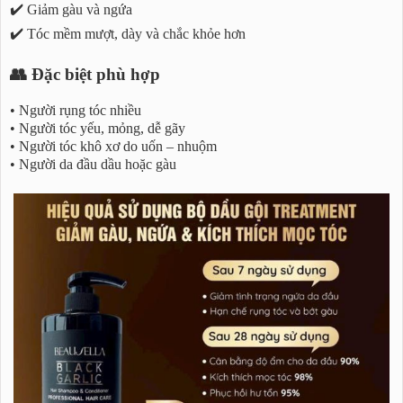
✔️ Giảm gàu và ngứa
✔️ Tóc mềm mượt, dày và chắc khỏe hơn
👥 Đặc biệt phù hợp
• Người rụng tóc nhiều
• Người tóc yếu, mỏng, dễ gãy
• Người tóc khô xơ do uốn – nhuộm
• Người da đầu dầu hoặc gàu