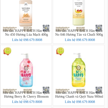
Sữa tắm HAPPY BATH Hàn Quốc
Sữa tắm HAPPY BATH Hàn Quốc
No 450 Hương Lúa Mạch 400g
No 046 Hương Táo và Chuối 900g
Liên hệ 098.679.8008
Liên hệ 098.679.8008
Sữa tắm HAPPY BATH Hàn Quốc
Sữa tắm HAPPY BATH Hàn Quốc
Hương Berry & Cherry Blossom
Hương Chanh và Quýt Yuzu 900ml
900ml
Liên hệ 098.679.8008
Liên hệ 098.679.8008