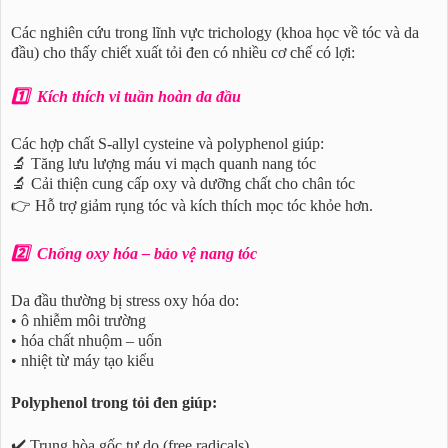
Các nghiên cứu trong lĩnh vực trichology (khoa học về tóc và da
đầu) cho thấy chiết xuất tỏi đen có nhiều cơ chế có lợi:
1️⃣ Kích thích vi tuần hoàn da đầu
Các hợp chất S-allyl cysteine và polyphenol giúp:
🔬 Tăng lưu lượng máu vi mạch quanh nang tóc
🔬 Cải thiện cung cấp oxy và dưỡng chất cho chân tóc
👉 Hỗ trợ giảm rụng tóc và kích thích mọc tóc khỏe hơn.
2️⃣ Chống oxy hóa – bảo vệ nang tóc
Da đầu thường bị stress oxy hóa do:
• ô nhiễm môi trường
• hóa chất nhuộm – uốn
• nhiệt từ máy tạo kiểu
Polyphenol trong tỏi đen giúp:
✔️ Trung hòa gốc tự do (free radicals)