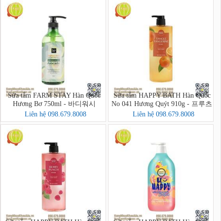
Sữa tắm FARM STAY Hàn Quốc
Sữa tắm HAPPY BATH Hàn Quốc
Hương Bơ 750ml - 바디워시
No 041 Hương Quýt 910g - 프루츠
크러시 바디워시
Liên hệ 098.679.8008
Liên hệ 098.679.8008