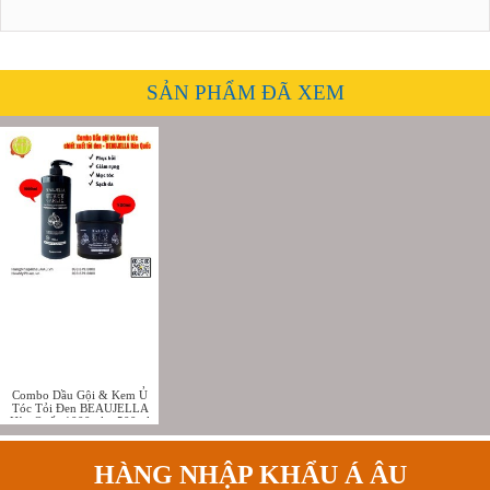
SẢN PHẨM ĐÃ XEM
Combo Dầu Gội & Kem Ủ
Tóc Tỏi Đen BEAUJELLA
Hàn Quốc 1000ml + 500ml
HÀNG NHẬP KHẨU Á ÂU