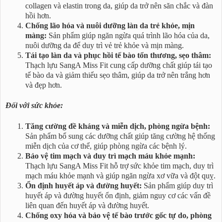
collagen và elastin trong da, giúp da trở nên săn chắc và đàn
hồi hơn.
Chống lão hóa và nuôi dưỡng làn da trẻ khỏe, mịn
màng:
Sản phẩm giúp ngăn ngừa quá trình lão hóa của da,
nuôi dưỡng da để duy trì vẻ trẻ khỏe và mịn màng.
Tái tạo làn da và phục hồi tế bào tổn thương, sẹo thâm:
Thạch lựu SangA Miss Fit cung cấp dưỡng chất giúp tái tạo
tế bào da và giảm thiểu sẹo thâm, giúp da trở nên trắng hơn
và đẹp hơn.
Đối với sức khỏe:
Tăng cường đề kháng và miễn dịch, phòng ngừa bệnh:
Sản phẩm bổ sung các dưỡng chất giúp tăng cường hệ thống
miễn dịch của cơ thể, giúp phòng ngừa các bệnh lý.
Bảo vệ tim mạch và duy trì mạch máu khỏe mạnh:
Thạch lựu SangA Miss Fit hỗ trợ sức khỏe tim mạch, duy trì
mạch máu khỏe mạnh và giúp ngăn ngừa xơ vữa và đột quỵ.
Ổn định huyết áp và đường huyết:
Sản phẩm giúp duy trì
huyết áp và đường huyết ổn định, giảm nguy cơ các vấn đề
liên quan đến huyết áp và đường huyết.
Chống oxy hóa và bảo vệ tế bào trước gốc tự do, phòng