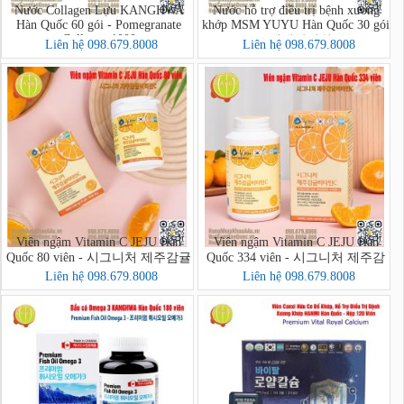
Nước Collagen Lựu KANGHWA
Nước hỗ trợ điều trị bệnh xương
Hàn Quốc 60 gói - Pomegranate
khớp MSM YUYU Hàn Quốc 30 gói
Collagen 1000
- 생생관절원
Liên hệ 098.679.8008
Liên hệ 098.679.8008
Viên ngậm Vitamin C JEJU Hàn
Viên ngậm Vitamin C JEJU Hàn
Quốc 80 viên - 시그니처 제주감귤
Quốc 334 viên - 시그니처 제주감
비타민C
귤비타민C
Liên hệ 098.679.8008
Liên hệ 098.679.8008