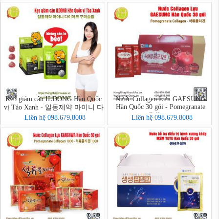
Kẹo giảm cân ILDONG Hàn Quốc
Nước Collagen Lựu GAESUNG
Hàn Quốc 30 gói - Pomegranate
vị Táo Xanh - 일동제약 마이니 다
Collagen
이어트 구미슬림
Liên hệ 098.679.8008
Liên hệ 098.679.8008