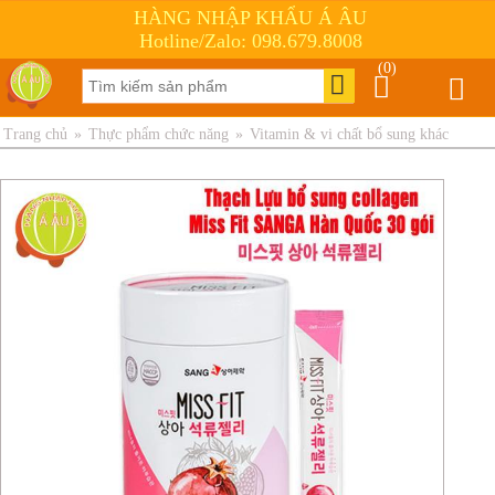
HÀNG NHẬP KHẨU Á ÂU
Hotline/Zalo: 098.679.8008
(0)
Trang chủ
»
Thực phẩm chức năng
»
Vitamin & vi chất bổ sung khác