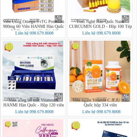
Viên Uống Omega-3 rTG Premium
Tinh Nghệ Hàn Quốc Nano
900mg 60 Viên HANMI Hàn Quốc
CURCUMIN GOLD - Hộp 100 Tép
– Bổ Tim Mạch, Não Bộ, Mắt
x 2g
Liên hệ 098.679.8008
Liên hệ 098.679.8008
Viên uống bổ mắt Vitamin A
Viên ngậm Vitamin C JEJU Hàn
HANMI Hàn Quốc - Hộp 120 viên
Quốc hộp 334 viên
Liên hệ 098.679.8008
Liên hệ 098.679.8008