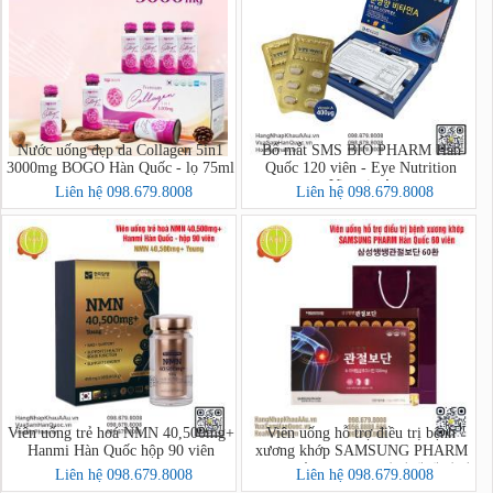
Nước uống đẹp da Collagen 5in1
Bổ mắt SMS BIO PHARM Hàn
3000mg BOGO Hàn Quốc - lọ 75ml
Quốc 120 viên - Eye Nutrition
Vitamin A
Liên hệ 098.679.8008
Liên hệ 098.679.8008
Viên uống trẻ hoá NMN 40,500mg+
Viên uống hỗ trợ điều trị bệnh
Hanmi Hàn Quốc hộp 90 viên
xương khớp SAMSUNG PHARM
Hàn Quốc 60 viên - 삼성쌩쌩관절
Liên hệ 098.679.8008
Liên hệ 098.679.8008
보단 60환