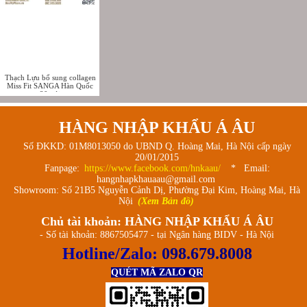
Thạch Lựu bổ sung collagen
Miss Fit SANGA Hàn Quốc
30 gói
HÀNG NHẬP KHẨU Á ÂU
Số ĐKKD: 01M8013050 do UBND Q. Hoàng Mai, Hà Nội cấp ngày
20/01/2015
Fanpage:
https://www.facebook.com/hnkaau/
* Email:
hangnhapkhauaau@gmail.com
Showroom: Số 21B5 Nguyễn Cảnh Dị, Phường Đại Kim, Hoàng Mai, Hà
Nội
(Xem Bản đồ)
Chủ tài khoản: HÀNG NHẬP KHẨU Á ÂU
- Số tài khoản: 8867505477 - tại Ngân hàng BIDV - Hà Nội
Hotline/Zalo:
098.679.8008
QUÉT MÃ ZALO QR