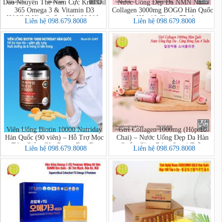
Dầu Nhuyễn Thể Nam Cực Krill Oil
Nước Uống Đẹp Da NMN Nano
365 Omega 3 & Vitamin D3
Collagen 3000mg BOGO Hàn Quốc
HANMI Hàn Quốc - Hộp 60 Viên
- Hộp 10 Chai x 75ml
Liên hệ 098.679.8008
Liên hệ 098.679.8008
Viên Uống Biotin 10000 Nutriday
Girl Collagen 1000mg (Hộp 10
Hàn Quốc (90 viên) – Hỗ Trợ Mọc
Chai) – Nước Uống Đẹp Da Hàn
Tóc, Giảm Gãy Rụng, Đẹp Da
Quốc, Căng Bóng Sau 4 Tuần
Liên hệ 098.679.8008
Liên hệ 098.679.8008