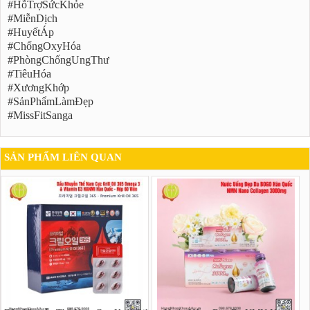
#HỗTrợSứcKhỏe
#MiễnDịch
#HuyếtÁp
#ChốngOxyHóa
#PhòngChốngUngThư
#TiêuHóa
#XươngKhớp
#SảnPhẩmLàmĐẹp
#MissFitSanga
SẢN PHẨM LIÊN QUAN