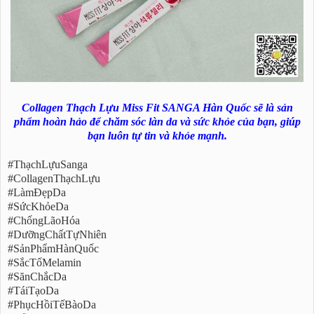
Collagen Thạch Lựu Miss Fit SANGA Hàn Quốc sẽ là sản
phẩm hoàn hảo để chăm sóc làn da và sức khỏe của bạn, giúp
bạn luôn tự tin và khỏe mạnh.
#ThạchLựuSanga
#CollagenThạchLựu
#LàmĐẹpDa
#SứcKhỏeDa
#ChốngLãoHóa
#DưỡngChấtTựNhiên
#SảnPhẩmHànQuốc
#SắcTốMelamin
#SănChắcDa
#TáiTạoDa
#PhụcHồiTếBàoDa