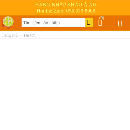
HÀNG NHẬP KHẨU Á ÂU
Hotline/Zalo: 098.679.8008
(0)
Trang chủ
»
Tin tức