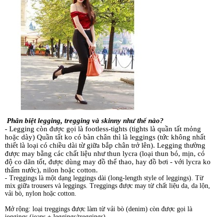
Phân biệt legging, tregging và skinny như thế nào?
- Legging còn được gọi là footless-tights (tights là quần tất mỏng
hoặc dày) Quần tất ko có bàn chân thì là leggings (tức không nhất
thiết là loại có chiều dài từ giữa bắp chân trở lên). Legging thường
được may bằng các chất liệu như thun lycra (loại thun bó, mịn, có
độ co dãn tốt, được dùng may đồ thể thao, hay đồ bơi - với lycra ko
thấm nước), nilon hoặc cotton.
- Treggings là một dạng leggings dài (long-length style of leggings). Từ
mix giữa trousers và leggings. Treggings được may từ chất liệu da, da lộn,
vải bò, nylon hoặc cotton.
Mở rộng: loại treggings được làm từ vải bò (denim) còn được gọi là
jeggings (jeans + leggings/treggings)