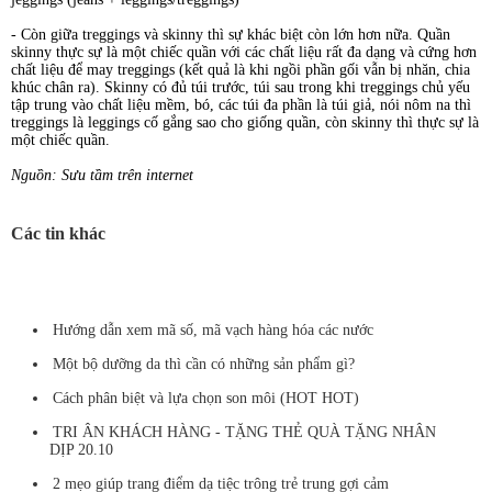
- Còn giữa treggings và skinny thì sự khác biệt còn lớn hơn nữa. Quần
skinny thực sự là một chiếc quần với các chất liệu rất đa dạng và cứng hơn
chất liệu để may treggings (kết quả là khi ngồi phần gối vẫn bị nhăn, chia
khúc chân ra). Skinny có đủ túi trước, túi sau trong khi treggings chủ yếu
tập trung vào chất liệu mềm, bó, các túi đa phần là túi giả, nói nôm na thì
treggings là leggings cố gắng sao cho giống quần, còn skinny thì thực sự là
một chiếc quần.
Nguồn: Sưu tầm trên internet
Các tin khác
Hướng dẫn xem mã số, mã vạch hàng hóa các nước
Một bộ dưỡng da thì cần có những sản phẩm gì?
Cách phân biệt và lựa chọn son môi (HOT HOT)
TRI ÂN KHÁCH HÀNG - TẶNG THẺ QUÀ TẶNG NHÂN
DỊP 20.10
2 mẹo giúp trang điểm dạ tiệc trông trẻ trung gợi cảm