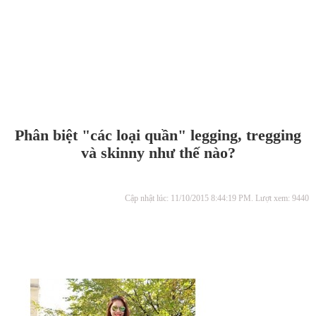
Phân biệt "các loại quần" legging, tregging
và skinny như thế nào?
Cập nhật lúc: 11/10/2015 8:44:19 PM. Lượt xem: 9440