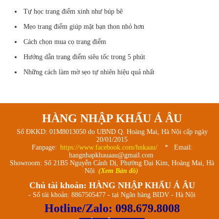
Tự học trang điểm xinh như búp bê
Mẹo trang điểm giúp mặt bạn thon nhỏ hơn
Cách chọn mua cọ trang điểm
Hướng dẫn trang điểm siêu tốc trong 5 phút
Những cách làm mờ sẹo tự nhiên hiệu quả nhất
HÀNG NHẬP KHẨU Á ÂU
Số ĐKKD: 01M8013050 do UBND Q. Hoàng Mai, Hà Nội cấp ngày
20/01/2015
Fanpage:
https://www.facebook.com/hnkaau/
* Email:
hangnhapkhauaau@gmail.com
Showroom: Số 21B5 Nguyễn Cảnh Dị, Phường Đại Kim, Hoàng Mai, Hà
Nội
(Xem Bản đồ)
Chủ tài khoản: HÀNG NHẬP KHẨU Á ÂU
- Số tài khoản: 8867505477 - tại Ngân hàng BIDV - Hà Nội
Hotline/Zalo:
098.679.8008