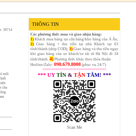
THÔNG TIN
r: 39714
Các phương thức mua và giao nhận hàng:
1)
Khách mua hàng tại cửa hàng/kho hàng của Á Âu;
2)
Giao hàng + thu tiền tại nhà Khách tại 63
tỉnh/thành (ship COD);
3)
Giao hàng và thu tiền ngay
khi giao hàng của xe khách/xe tải từ Hà Nội đi 34
4)
tỉnh/thành.
Phương thức khác theo thỏa thuận
098.679.8008
Hotline/Zalo:
(phục vụ 24/7)
==============================
ó tuổi
*** UY
TÍN
&
TẬN
TÂM
! ***
chiết
hiện
t chu
công
eam
Scan Me