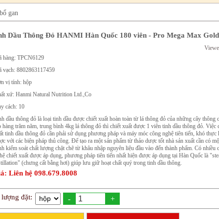
 bổ gan
nh Dầu Thông Đỏ HANMI Hàn Quốc 180 viên - Pro Mega Max Gold
Viewe
 hàng: TPCN6129
 vạch: 8802863117459
n vị tính: hộp
ất xứ: Hanmi Natural Nutrition Ltd.,Co
y cách: 10
nh dầu thông đỏ là loại tinh dầu được chiết xuất hoàn toàn từ lá thông đỏ của những cây thông c
ọ hàng trăm năm, trung bình 4kg lá thông đỏ thì chiết xuất được 1 viên tinh dầu thông đỏ. Việc 
ất tinh dầu thông đỏ cần phải sử dụng phương pháp và máy móc công nghệ tiên tiến, khó thực 
ợc với các biện pháp thủ công. Để tạo ra một sản phẩm từ thảo dược tốt nhà sản xuất cần có mộ
ình kiểm soát chất lượng chặt chẽ từ khâu nhập nguyên liệu đầu vào đến thành phẩm. Có nhiều 
hệ chiết xuất được áp dụng, phương pháp tiên tiến nhất hiện được áp dụng tại Hàn Quốc là "st
stillation" (chưng cất bằng hơi) giúp lưu giữ hoạt chất quý trong tinh dầu thông.
á: Liên hệ 098.679.8008
 lượng đặt:
-
+