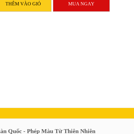
THÊM VÀO GIỎ
MUA NGAY
àn Quốc - Phép Màu Từ Thiên Nhiên