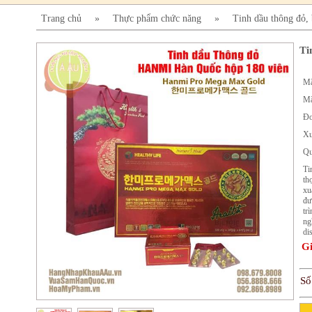
Trang chủ
»
Thực phẩm chức năng
»
Tinh dầu thông đỏ,
Ti
Mã
Mã
Đơ
Xu
Qu
Ti
th
xu
đư
tr
ng
di
Gi
Số