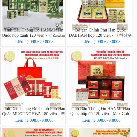
Tinh Dầu Thông Đỏ HANMI Hàn
Bổ gan Chính Phủ Hàn Quốc
Quốc hộp xanh 120 viên - 맥스골드
DAEHAN hộp 120 viên - 대한장수
솔루션
간
Liên hệ 098.679.8008
Liên hệ 098.679.8008
Tinh Dầu Thông Đỏ Chính Phủ Hàn
Tinh Dầu Thông Đỏ HANMI Hàn
Quốc hộp đỏ 120 viên - Max Gold
Quốc MUGUNGHWA 180 viên - 무
Solution
궁화적송
Liên hệ 098.679.8008
Liên hệ 098.679.8008