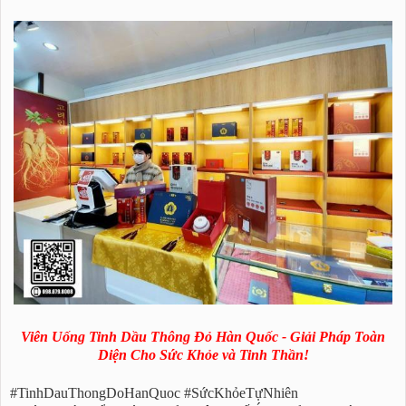
Viên Uống Tinh Dầu Thông Đỏ Hàn Quốc - Giải Pháp Toàn
Diện Cho Sức Khỏe và Tinh Thần!
#TinhDauThongDoHanQuoc #SứcKhỏeTựNhiên