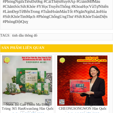
#PhòngNgừaTiểuĐường #CảiThiệnHuyếtÁp #GiảmMỡMáu
#ChămSócSứcKhỏe #YHọcTruyềnThống #KhoaHọcVàTựNhiên
#LàmĐẹpTừBênTrong #TuầnHoànMáuTốt #NgănNgừaLãoHóa
#SứcKhỏeTimMạch #PhòngChốngUngThư #SứcKhỏeToànDiện
#PhòngĐộtQuỵ
TAGS:
tinh dầu thông đỏ
SẢN PHẨM LIÊN QUAN
Nước Bổ Gan Thiên Ma Đông
Tinh Dầu Thông Đỏ
Trùng 365 HanKwanJang Hàn Quốc
CHEONGSONGWON Hàn Quốc
- Hộp 30 Gói
hộp đỏ 180 viên - 청송원 SMS BIO