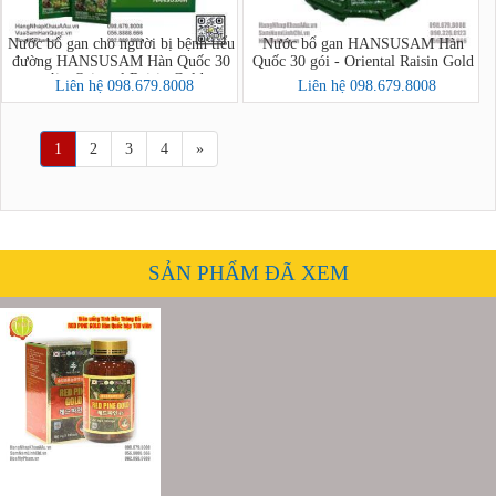
Nước bổ gan cho người bị bệnh tiểu
Nước bổ gan HANSUSAM Hàn
đường HANSUSAM Hàn Quốc 30
Quốc 30 gói - Oriental Raisin Gold
gói - Oriental Raisin Gold
Liên hệ 098.679.8008
Liên hệ 098.679.8008
1
2
3
4
»
SẢN PHẨM ĐÃ XEM