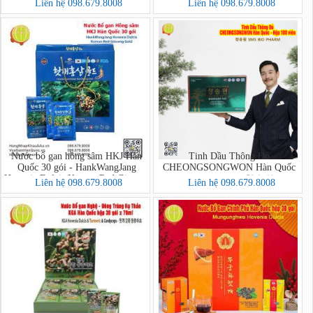
Liên hệ 098.679.8008
Liên hệ 098.679.8008
PHARM
Nước bổ gan hồng sâm HKJ Hàn
Tinh Dầu Thông Đỏ
Quốc 30 gói - HankWangJang
CHEONGSONGWON Hàn Quốc
Hovenia Dulcis Korean Red Ginseng
hộp xanh 180 viên - 청송원 SMS
Liên hệ 098.679.8008
Liên hệ 098.679.8008
Gold
BIO PHARM