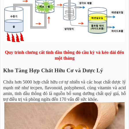
Quy trình chưng cất tinh dầu thông đỏ cầu kỳ và kéo dài đến
một tháng
Kho Tàng Hợp Chất Hữu Cơ và Dược Lý
Chứa hơn 5000 hợp chất hữu cơ tự nhiên và các hoạt chất dược lý
mạnh mẽ như tecpen, flavonoid, polyphenol, cùng vitamin và acid
amin, tinh dầu thông đỏ là nguồn bổ sung dưỡng chất quý giá, hỗ
trợ điều trị và phòng ngừa đến 170 vấn đề sức khỏe.