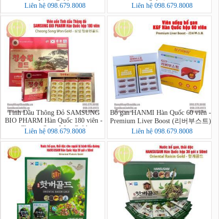
Liver Gold
Solution
Liên hệ 098.679.8008
Liên hệ 098.679.8008
Tinh Dầu Thông Đỏ SAMSUNG
Bổ gan HANMI Hàn Quốc 60 viên -
BIO PHARM Hàn Quốc 180 viên -
Premium Liver Boost (리버부스트)
Cheong Song Won Gold
Liên hệ 098.679.8008
Liên hệ 098.679.8008