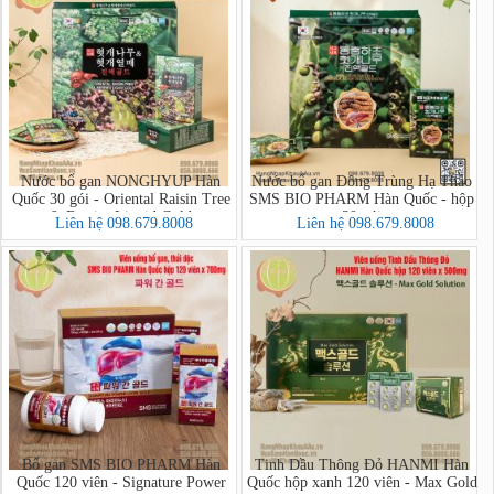
Nước bổ gan NONGHYUP Hàn
Nước bổ gan Đông Trùng Hạ Thảo
Quốc 30 gói - Oriental Raisin Tree
SMS BIO PHARM Hàn Quốc - hộp
& Berries Liquid Gold
30 gói
Liên hệ 098.679.8008
Liên hệ 098.679.8008
Bổ gan SMS BIO PHARM Hàn
Tinh Dầu Thông Đỏ HANMI Hàn
Quốc 120 viên - Signature Power
Quốc hộp xanh 120 viên - Max Gold