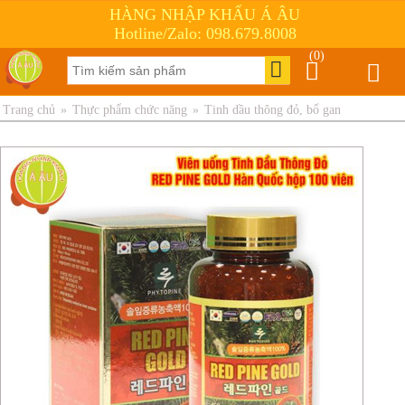
HÀNG NHẬP KHẨU Á ÂU
Hotline/Zalo: 098.679.8008
(0)
Trang chủ
»
Thực phẩm chức năng
»
Tinh dầu thông đỏ, bổ gan