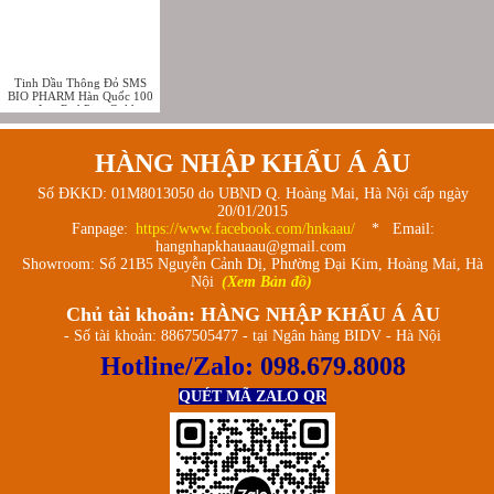
Tinh Dầu Thông Đỏ SMS
BIO PHARM Hàn Quốc 100
viên - Red Pine Gold
HÀNG NHẬP KHẨU Á ÂU
Số ĐKKD: 01M8013050 do UBND Q. Hoàng Mai, Hà Nội cấp ngày
20/01/2015
Fanpage:
https://www.facebook.com/hnkaau/
* Email:
hangnhapkhauaau@gmail.com
Showroom: Số 21B5 Nguyễn Cảnh Dị, Phường Đại Kim, Hoàng Mai, Hà
Nội
(Xem Bản đồ)
Chủ tài khoản: HÀNG NHẬP KHẨU Á ÂU
- Số tài khoản: 8867505477 - tại Ngân hàng BIDV - Hà Nội
Hotline/Zalo:
098.679.8008
QUÉT MÃ ZALO QR