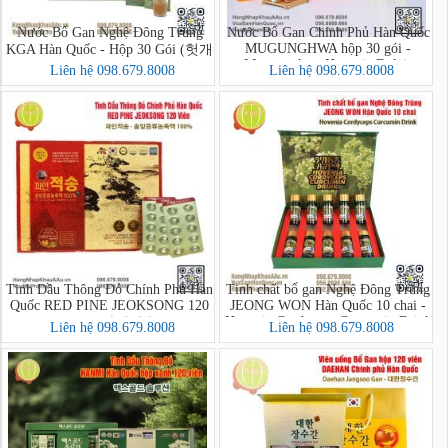
Nước Bổ Gan Nghệ Đông Trùng
Nước Bổ Gan Chính Phủ Hàn Quốc
MUGUNGHWA hộp 30 gói -
KGA Hàn Quốc - Hộp 30 Gói (헛개
Mungunghwa Hovenia Dulcis
강황 동충하초)
Liên hệ 098.679.8008
Liên hệ 098.679.8008
Tinh Dầu Thông Đỏ Chính Phủ Hàn
Tinh chất bổ gan Nghệ Đông Trùng
Quốc RED PINE JEOKSONG 120
JEONG WON Hàn Quốc 10 chai -
Hovenia Cordyceps Curcumin Drink
Viên - 파인적송
Liên hệ 098.679.8008
Liên hệ 098.679.8008