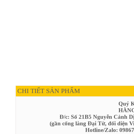
CHI TIẾT SẢN PHẨM
Quý Kh
HÀNG
Đ/c: Số 21B5 Nguyễn Cảnh D
(gần cổng làng Đại Từ, đối diện 
Hotline/Zalo: 098