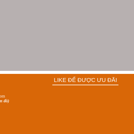
LIKE ĐỂ ĐƯỢC ƯU ĐÃI
com
n đồ)