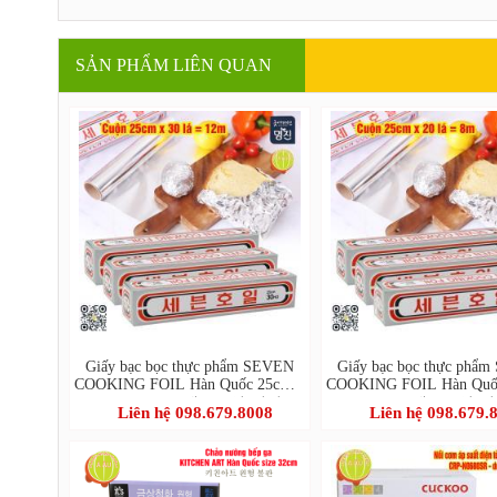
SẢN PHẨM LIÊN QUAN
Giấy bạc bọc thực phẩm SEVEN
Giấy bạc bọc thực phẩ
COOKING FOIL Hàn Quốc 25cm x
COOKING FOIL Hàn Quố
30 lá = 12m - 세븐호일(명진)
20 lá = 8m - 세븐호일(명
Liên hệ 098.679.8008
Liên hệ 098.679.
25cm x 30호
x 20호