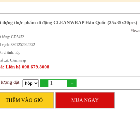
i đựng thực phẩm di động CLEANWRAP Hàn Quốc (25x35x30pcs)
Viewe
 hàng: GD5452
 vạch: 8801252025252
n vị tính: hộp
ất xứ: Cleanwrap
á: Liên hệ 098.679.8008
 lượng đặt:
-
+
THÊM VÀO GIỎ
MUA NGAY