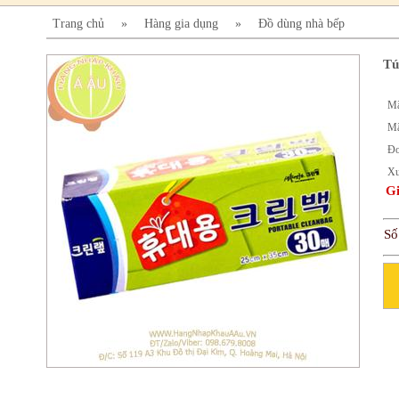
Trang chủ
»
Hàng gia dụng
»
Đồ dùng nhà bếp
Tú
Mã
Mã
Đơ
Xu
Gi
Số