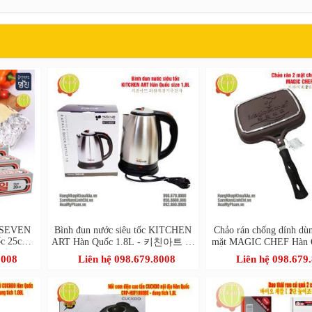
m SEVEN
Bình đun nước siêu tốc KITCHEN
Chảo rán chống dính dù
c 25cm x
ART Hàn Quốc 1.8L - 키친아트 라
mặt MAGIC CHEF Hàn 
진) 25cm
팔퀵전기주전자
라이팬 2면 Mag
8008
Liên hệ 098.679.8008
Liên hệ 098.679