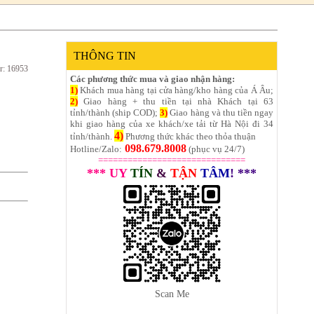
THÔNG TIN
r: 16953
Các phương thức mua và giao nhận hàng:
1)
Khách mua hàng tại cửa hàng/kho hàng của Á Âu;
2)
Giao hàng + thu tiền tại nhà Khách tại 63
tỉnh/thành (ship COD);
3)
Giao hàng và thu tiền ngay
khi giao hàng của xe khách/xe tải từ Hà Nội đi 34
4)
tỉnh/thành.
Phương thức khác theo thỏa thuận
098.679.8008
Hotline/Zalo:
(phục vụ 24/7)
==============================
*** UY
TÍN
&
TẬN
TÂM
! ***
Scan Me