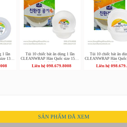
g 1 lần
Túi 10 chiếc bát ăn dùng 1 lần
Túi 10 chiếc bát ăn dù
ize 13cm
CLEANWRAP Hàn Quốc size 15cm
CLEANWRAP Hàn Quốc 
기)
(크린랩 친환경공기)
(크린랩 친환경공
8008
Liên hệ 098.679.8008
Liên hệ 098.679
SẢN PHẨM ĐÃ XEM