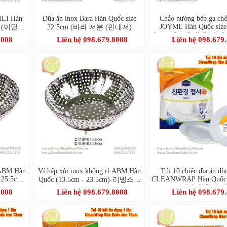
TILI Hàn
Đũa ăn inox Bara Hàn Quốc size
Chảo nướng bếp ga chố
JOYME Hàn Quốc size
3cm (이딜리
22.5cm (바라 저분 (민대저)
Joyme Pan Grill Circle 
8008
Liên hệ 098.679.8008
Liên hệ 098.679
Pan
ỉ ABM Hàn
Vỉ hấp xôi inox không rỉ ABM Hàn
Túi 10 chiếc đĩa ăn dù
 25.5cm)-
CLEANWRAP Hàn Quốc 
Quốc (13.5cm - 23.5cm)-리빙스텐
소
(크린랩 친환경 접
찜기 소
8008
Liên hệ 098.679.8008
Liên hệ 098.679