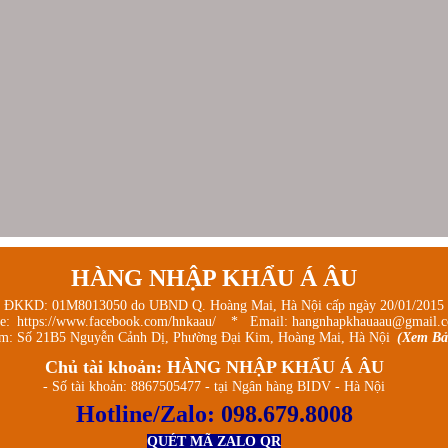
HÀNG NHẬP KHẨU Á ÂU
 ĐKKD: 01M8013050 do UBND Q. Hoàng Mai, Hà Nội cấp ngày 20/01/2015
ge:
https://www.facebook.com/hnkaau/
* Email: hangnhapkhauaau@gmail.
m: Số 21B5 Nguyễn Cảnh Dị, Phường Đại Kim, Hoàng Mai, Hà Nội
(Xem Bả
Chủ tài khoản: HÀNG NHẬP KHẨU Á ÂU
- Số tài khoản: 8867505477 - tại Ngân hàng BIDV - Hà Nội
Hotline/Zalo:
098.679.8008
QUÉT MÃ ZALO QR