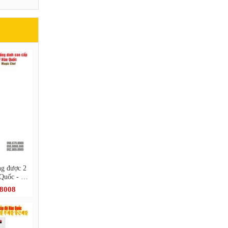
ng được 2
Quốc - 프
ic Chef
.8008