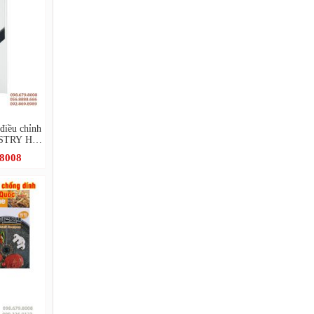
 điều chỉnh
STRY Hàn
.8008