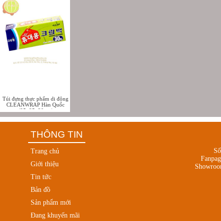
Túi đựng thực phẩm di động
CLEANWRAP Hàn Quốc
(25x35x30pcs)
THÔNG TIN
Số
Trang chủ
Fanpa
Giới thiệu
Showroo
Tin tức
Bản đồ
Sản phẩm mới
Đang khuyến mãi