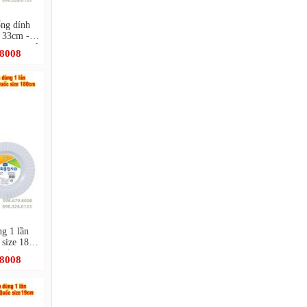
ng dính
 33cm -
Samgyupsal
.8008
ng 1 lần
size 18cm
시)
.8008