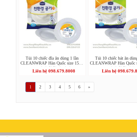
Túi 10 chiếc đĩa ăn dùng 1 lần
Túi 10 chiếc bát ăn dùn
CLEANWRAP Hàn Quốc size 15cm
CLEANWRAP Hàn Quốc s
(크린랩 친환경 접시)
(크린랩 친환경공
Liên hệ 098.679.8008
Liên hệ 098.679.
1
2
3
4
5
6
»