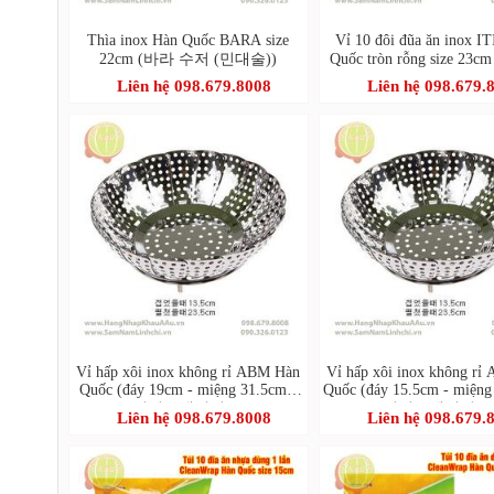
Thìa inox Hàn Quốc BARA size
Vỉ 10 đôi đũa ăn inox I
22cm (바라 수저 (민대술))
Quốc tròn rỗng size 2
진공저분 민자)
Liên hệ 098.679.8008
Liên hệ 098.679.
Vỉ hấp xôi inox không rỉ ABM Hàn
Vỉ hấp xôi inox không r
Quốc (đáy 19cm - miệng 31.5cm)-
Quốc (đáy 15.5cm - miệng
리빙스텐찜기 소
리빙스텐찜기 
Liên hệ 098.679.8008
Liên hệ 098.679.