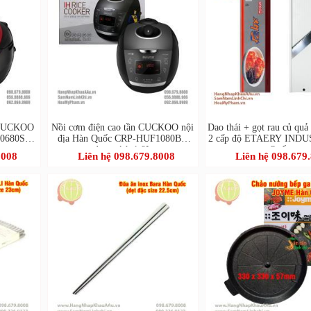
ử CUCKOO
Nồi cơm điện cao tần CUCKOO nội
Dao thái + gọt rau củ quả
N0680SR
địa Hàn Quốc CRP-HUF1080BE
2 cấp độ ETAERY INDU
dung tích 1,8L
Quốc
8008
Liên hệ 098.679.8008
Liên hệ 098.679