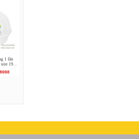
ng 1 lần
size 19cm
기)
.8008