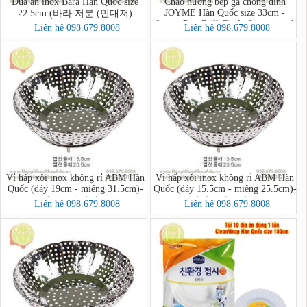
Đũa ăn inox Bara Hàn Quốc size
Chảo nướng bếp ga chống dính
JOYME Hàn Quốc size 33cm -
22.5cm (바라 저분 (민대저)
Joyme Pan Grill Circle Samgyupsal
Liên hệ 098.679.8008
Liên hệ 098.679.8008
Pan
Vỉ hấp xôi inox không rỉ ABM Hàn
Vỉ hấp xôi inox không rỉ ABM Hàn
Quốc (đáy 19cm - miệng 31.5cm)-
Quốc (đáy 15.5cm - miệng 25.5cm)-
리빙스텐찜기 소
리빙스텐찜기 소
Liên hệ 098.679.8008
Liên hệ 098.679.8008