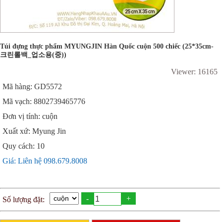
Túi đựng thực phẩm MYUNGJIN Hàn Quốc cuộn 500 chiếc (25*35cm-
크린롤백_업소용(중))
Viewer: 16165
Mã hàng: GD5572
Mã vạch: 8802739465776
Đơn vị tính: cuộn
Xuất xứ: Myung Jin
Quy cách: 10
Giá: Liên hệ 098.679.8008
-
+
Số lượng đặt: