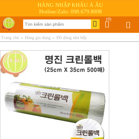
HÀNG NHẬP KHẨU Á ÂU
Hotline/Zalo: 098.679.8008
(0)
Trang chủ
»
Hàng gia dụng
»
Đồ dùng nhà bếp