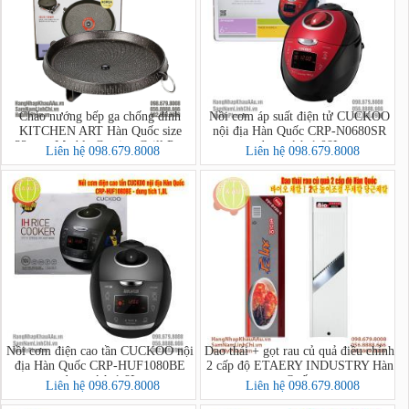
Chảo nướng bếp ga chống dính
Nồi cơm áp suất điện tử CUCKOO
KITCHEN ART Hàn Quốc size
nội địa Hàn Quốc CRP-N0680SR
32cm - Marble Coating Grill Pan
dung tích 1.08L
Liên hệ 098.679.8008
Liên hệ 098.679.8008
Nồi cơm điện cao tần CUCKOO nội
Dao thái + gọt rau củ quả điều chỉnh
địa Hàn Quốc CRP-HUF1080BE
2 cấp độ ETAERY INDUSTRY Hàn
dung tích 1,8L
Quốc
Liên hệ 098.679.8008
Liên hệ 098.679.8008