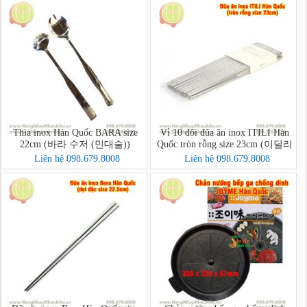
Thìa inox Hàn Quốc BARA size
Vỉ 10 đôi đũa ăn inox ITILI Hàn
22cm (바라 수저 (민대술))
Quốc tròn rỗng size 23cm (이딜리
진공저분 민자)
Liên hệ 098.679.8008
Liên hệ 098.679.8008