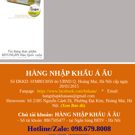
Túi đựng thực phẩm
MYUNGJIN Hàn Quốc cuộn
500 chiếc (25*35cm-크린롤
백_업소용(중))
HÀNG NHẬP KHẨU Á ÂU
Số ĐKKD: 01M8013050 do UBND Q. Hoàng Mai, Hà Nội cấp ngày
20/01/2015
Fanpage:
https://www.facebook.com/hnkaau/
* Email:
hangnhapkhauaau@gmail.com
Showroom: Số 21B5 Nguyễn Cảnh Dị, Phường Đại Kim, Hoàng Mai, Hà
Nội
(Xem Bản đồ)
Chủ tài khoản: HÀNG NHẬP KHẨU Á ÂU
- Số tài khoản: 8867505477 - tại Ngân hàng BIDV - Hà Nội
Hotline/Zalo:
098.679.8008