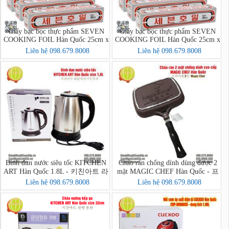
Giấy bạc bọc thực phẩm SEVEN
Giấy bạc bọc thực phẩm SEVEN
COOKING FOIL Hàn Quốc 25cm x
COOKING FOIL Hàn Quốc 25cm x
30 lá = 12m - 세븐호일(명진)
20 lá = 8m - 세븐호일(명진) 25cm
Liên hệ 098.679.8008
Liên hệ 098.679.8008
25cm x 30호
x 20호
Bình đun nước siêu tốc KITCHEN
Chảo rán chống dính dùng được 2
ART Hàn Quốc 1.8L - 키친아트 라
mặt MAGIC CHEF Hàn Quốc - 프
팔퀵전기주전자
라이팬 2면 Magic Chef
Liên hệ 098.679.8008
Liên hệ 098.679.8008