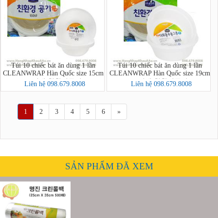
Túi 10 chiếc bát ăn dùng 1 lần
Túi 10 chiếc bát ăn dùng 1 lần
CLEANWRAP Hàn Quốc size 15cm
CLEANWRAP Hàn Quốc size 19cm
(크린랩 친환경공기)
(크린랩 친환경공기)
Liên hệ 098.679.8008
Liên hệ 098.679.8008
1
2
3
4
5
6
»
SẢN PHẨM ĐÃ XEM