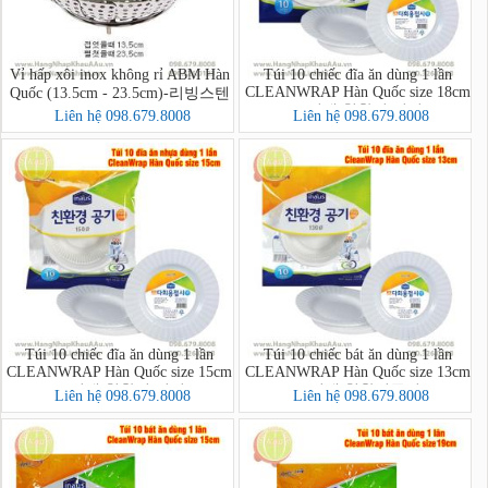
Vỉ hấp xôi inox không rỉ ABM Hàn
Túi 10 chiếc đĩa ăn dùng 1 lần
CLEANWRAP Hàn Quốc size 18cm
Quốc (13.5cm - 23.5cm)-리빙스텐
(크린랩 친환경 접시)
찜기 소
Liên hệ 098.679.8008
Liên hệ 098.679.8008
Túi 10 chiếc đĩa ăn dùng 1 lần
Túi 10 chiếc bát ăn dùng 1 lần
CLEANWRAP Hàn Quốc size 15cm
CLEANWRAP Hàn Quốc size 13cm
(크린랩 친환경 접시)
(크린랩 친환경공기)
Liên hệ 098.679.8008
Liên hệ 098.679.8008