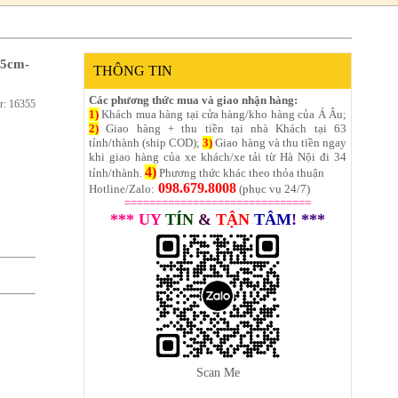
25cm-
THÔNG TIN
Các phương thức mua và giao nhận hàng:
r: 16355
1)
Khách mua hàng tại cửa hàng/kho hàng của Á Âu;
2)
Giao hàng + thu tiền tại nhà Khách tại 63
tỉnh/thành (ship COD);
3)
Giao hàng và thu tiền ngay
khi giao hàng của xe khách/xe tải từ Hà Nội đi 34
4)
tỉnh/thành.
Phương thức khác theo thỏa thuận
098.679.8008
Hotline/Zalo:
(phục vụ 24/7)
==============================
*** UY
TÍN
&
TẬN
TÂM
! ***
Scan Me