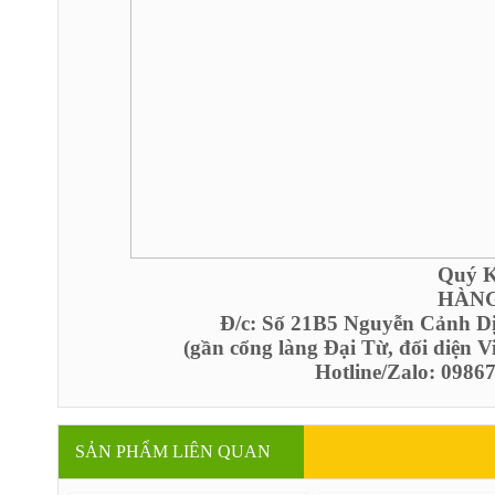
Quý Kh
HÀNG
Đ/c: Số 21B5 Nguyễn Cảnh D
(gần cổng làng Đại Từ, đối diện 
Hotline/Zalo: 098
SẢN PHẨM LIÊN QUAN