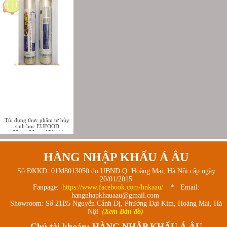
Túi đựng thực phẩm tự hủy
sinh học EUFOOD
(23cmx30cmx150 túi)
HÀNG NHẬP KHẨU Á ÂU
Số ĐKKD: 01M8013050 do UBND Q. Hoàng Mai, Hà Nội cấp ngày
20/01/2015
Fanpage:
https://www.facebook.com/hnkaau/
* Email:
hangnhapkhauaau@gmail.com
Showroom: Số 21B5 Nguyễn Cảnh Dị, Phường Đại Kim, Hoàng Mai, Hà
Nội
(Xem Bản đồ)
Chủ tài khoản: HÀNG NHẬP KHẨU Á ÂU