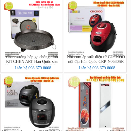
Chảo nướng bếp ga chống dính
Nồi cơm áp suất điện tử CUCKOO
KITCHEN ART Hàn Quốc size
nội địa Hàn Quốc CRP-N0680SR
32cm - Marble Coating Grill Pan
dung tích 1.08L
Liên hệ 098.679.8008
Liên hệ 098.679.8008