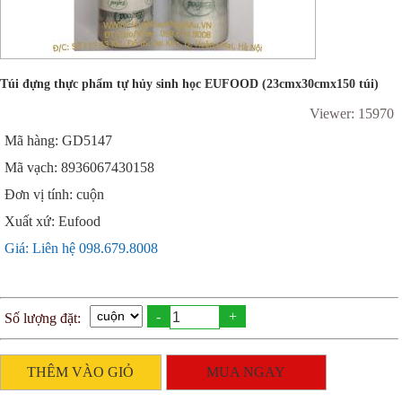
Túi đựng thực phẩm tự hủy sinh học EUFOOD (23cmx30cmx150 túi)
Viewer: 15970
Mã hàng: GD5147
Mã vạch: 8936067430158
Đơn vị tính: cuộn
Xuất xứ: Eufood
Giá: Liên hệ 098.679.8008
-
+
Số lượng đặt:
THÊM VÀO GIỎ
MUA NGAY