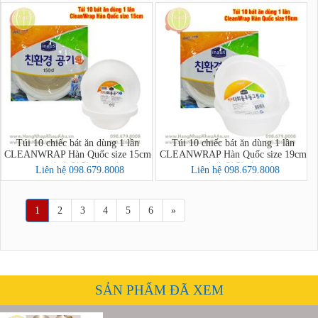
Túi 10 chiếc bát ăn dùng 1 lần
Túi 10 chiếc bát ăn dùng 1 lần
CLEANWRAP Hàn Quốc size 15cm
CLEANWRAP Hàn Quốc size 19cm
(크린랩 친환경공기)
(크린랩 친환경공기)
Liên hệ 098.679.8008
Liên hệ 098.679.8008
1
2
3
4
5
6
»
SẢN PHẨM ĐÃ XEM