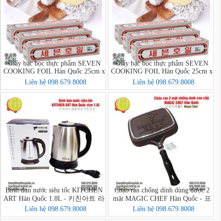
Giấy bạc bọc thực phẩm SEVEN
Giấy bạc bọc thực phẩm SEVEN
COOKING FOIL Hàn Quốc 25cm x
COOKING FOIL Hàn Quốc 25cm x
30 lá = 12m - 세븐호일(명진)
20 lá = 8m - 세븐호일(명진) 25cm
Liên hệ 098.679.8008
Liên hệ 098.679.8008
25cm x 30호
x 20호
Bình đun nước siêu tốc KITCHEN
Chảo rán chống dính dùng được 2
ART Hàn Quốc 1.8L - 키친아트 라
mặt MAGIC CHEF Hàn Quốc - 프
팔퀵전기주전자
라이팬 2면 Magic Chef
Liên hệ 098.679.8008
Liên hệ 098.679.8008