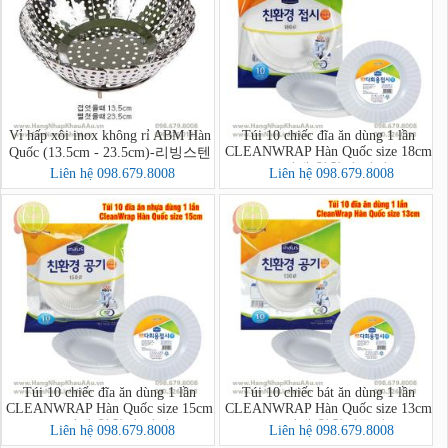
Vỉ hấp xôi inox không rỉ ABM Hàn
Túi 10 chiếc đĩa ăn dùng 1 lần
CLEANWRAP Hàn Quốc size 18cm
Quốc (13.5cm - 23.5cm)-리빙스텐
(크린랩 친환경 접시)
찜기 소
Liên hệ 098.679.8008
Liên hệ 098.679.8008
Túi 10 chiếc đĩa ăn dùng 1 lần
Túi 10 chiếc bát ăn dùng 1 lần
CLEANWRAP Hàn Quốc size 15cm
CLEANWRAP Hàn Quốc size 13cm
(크린랩 친환경 접시)
(크린랩 친환경공기)
Liên hệ 098.679.8008
Liên hệ 098.679.8008