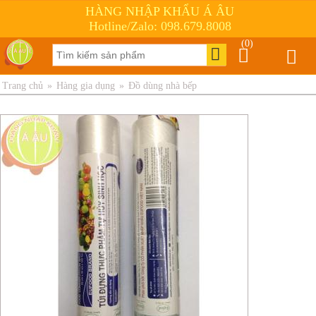
HÀNG NHẬP KHẨU Á ÂU
Hotline/Zalo: 098.679.8008
(0)
Trang chủ
»
Hàng gia dụng
»
Đồ dùng nhà bếp