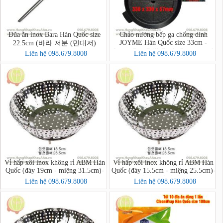
Đũa ăn inox Bara Hàn Quốc size
Chảo nướng bếp ga chống dính
JOYME Hàn Quốc size 33cm -
22.5cm (바라 저분 (민대저)
Joyme Pan Grill Circle Samgyupsal
Liên hệ 098.679.8008
Liên hệ 098.679.8008
Pan
Vỉ hấp xôi inox không rỉ ABM Hàn
Vỉ hấp xôi inox không rỉ ABM Hàn
Quốc (đáy 19cm - miệng 31.5cm)-
Quốc (đáy 15.5cm - miệng 25.5cm)-
리빙스텐찜기 소
리빙스텐찜기 소
Liên hệ 098.679.8008
Liên hệ 098.679.8008