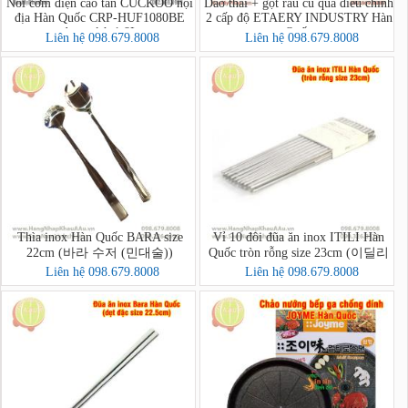
Nồi cơm điện cao tần CUCKOO nội
Dao thái + gọt rau củ quả điều chỉnh
địa Hàn Quốc CRP-HUF1080BE
2 cấp độ ETAERY INDUSTRY Hàn
dung tích 1,8L
Quốc
Liên hệ 098.679.8008
Liên hệ 098.679.8008
Thìa inox Hàn Quốc BARA size
Vỉ 10 đôi đũa ăn inox ITILI Hàn
22cm (바라 수저 (민대술))
Quốc tròn rỗng size 23cm (이딜리
진공저분 민자)
Liên hệ 098.679.8008
Liên hệ 098.679.8008