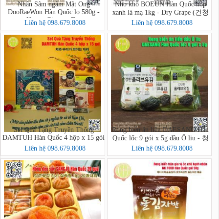
Nhân Sâm ngâm Mật Ong
Nho khô BOEUN Hàn Quốc hộp
DooRaeWon Hàn Quốc lọ 580g -
xanh lá mạ 1kg - Dry Grape (건청
Honey Ginseng Tea
포도)
Liên hệ 098.679.8008
Liên hệ 098.679.8008
Set Quà Tặng Truyền Thống
Rong biển ăn liền DAESANG Hàn
DAMTUH Hàn Quốc 4 hộp x 15 gói
Quốc lốc 9 gói x 5g dầu Ô liu - 청
- DAMTUH Gift Set
정원 올리브유 재래김
Liên hệ 098.679.8008
Liên hệ 098.679.8008