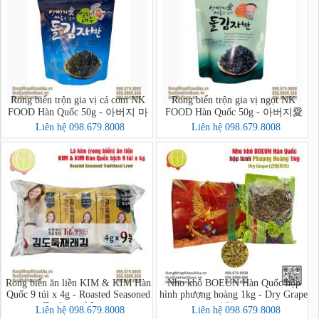
Rong biển trộn gia vị cá cơm NK
Rong biển trộn gia vị ngọt NK
FOOD Hàn Quốc 50g - 아버지 마
FOOD Hàn Quốc 50g - 아버지愛
음을 담아 멸치새우 돌김자반볶음
마음을 담아 돌김자반볶음
Liên hệ 098.679.8008
Liên hệ 098.679.8008
Rong biển ăn liền KIM & KIM Hàn
Nho khô BOEUN Hàn Quốc hộp
Quốc 9 túi x 4g - Roasted Seasoned
hình phượng hoàng 1kg - Dry Grape
Traditional Laver
(건청포도)
Liên hệ 098.679.8008
Liên hệ 098.679.8008