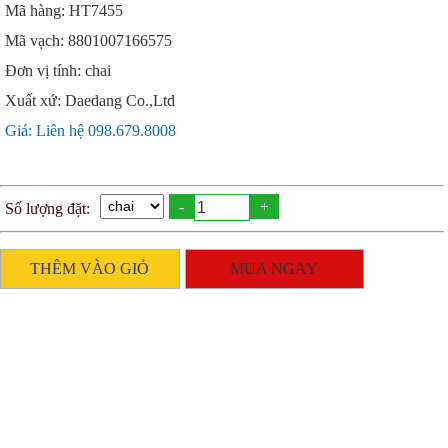
Mã hàng: HT7455
Mã vạch: 8801007166575
Đơn vị tính: chai
Xuất xứ: Daedang Co.,Ltd
Giá: Liên hệ 098.679.8008
-
+
Số lượng đặt:
THÊM VÀO GIỎ
MUA NGAY