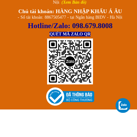
Nội
(Xem Bản đồ)
Chủ tài khoản: HÀNG NHẬP KHẨU Á ÂU
- Số tài khoản: 8867505477 - tại Ngân hàng BIDV - Hà Nội
Hotline/Zalo:
098.679.8008
QUÉT MÃ ZALO QR