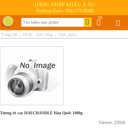
HÀNG NHẬP KHẨU Á ÂU
Hotline/Zalo: 098.679.8008
(0)
Trang chủ
»
Đồ ăn - thức uống
»
Thực phẩm
Tương ớt cay HAECHANDLE Hàn Quốc 1000g
Viewer: 25926