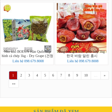
Nho khô BOEUN Hàn Quốc hộp
Hồng treo gió Hàn Quốc hộp 1kg -
hình cá chép 1kg - Dry Grape (건청
한국 바람 말린 홍시
포도)
Liên hệ 098.679.8008
Liên hệ 098.679.8008
1
2
3
4
5
6
7
8
9
10
…
»
»»
SẢN PHẨM ĐÃ XEM