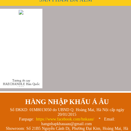
Tương ớt cay
HAECHANDLE Hàn Quốc
1000g
HÀNG NHẬP KHẨU Á ÂU
Số ĐKKD: 01M8013050 do UBND Q. Hoàng Mai, Hà Nội cấp ngày
20/01/2015
Fanpage:
https://www.facebook.com/hnkaau/
* Email:
hangnhapkhauaau@gmail.com
Showroom: Số 21B5 Nguyễn Cảnh Dị, Phường Đại Kim, Hoàng Mai, Hà