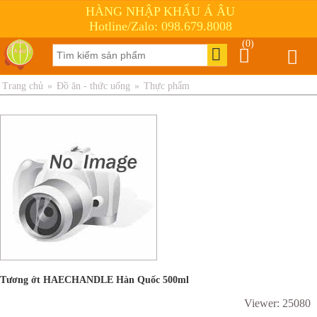
HÀNG NHẬP KHẨU Á ÂU
Hotline/Zalo: 098.679.8008
(0)
Trang chủ
»
Đồ ăn - thức uống
»
Thực phẩm
Tương ớt HAECHANDLE Hàn Quốc 500ml
Viewer: 25080