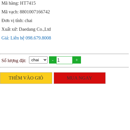
Mã hàng: HT7415
Mã vạch: 8801007166742
Đơn vị tính: chai
Xuất xứ: Daedang Co.,Ltd
Giá: Liên hệ 098.679.8008
-
+
Số lượng đặt:
THÊM VÀO GIỎ
MUA NGAY