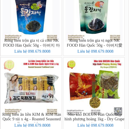
Rong biển trộn gia vị cá cơm NK
Rong biển trộn gia vị ngọt NK
FOOD Hàn Quốc 50g - 아버지 마
FOOD Hàn Quốc 50g - 아버지愛
음을 담아 멸치새우 돌김자반볶음
마음을 담아 돌김자반볶음
Liên hệ 098.679.8008
Liên hệ 098.679.8008
Rong biển ăn liền KIM & KIM Hàn
Nho khô BOEUN Hàn Quốc hộp
Quốc 9 túi x 4g - Roasted Seasoned
hình phượng hoàng 1kg - Dry Grape
Traditional Laver
(건청포도)
Liên hệ 098.679.8008
Liên hệ 098.679.8008