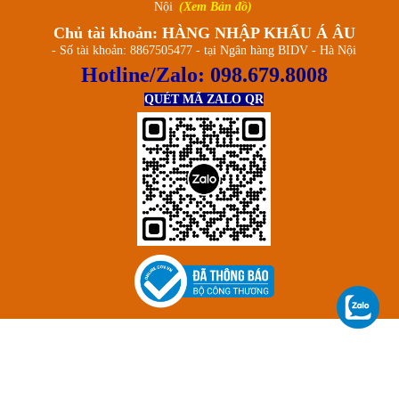
Nội
(Xem Bản đồ)
Chủ tài khoản: HÀNG NHẬP KHẨU Á ÂU
- Số tài khoản: 8867505477 - tại Ngân hàng BIDV - Hà Nội
Hotline/Zalo:
098.679.8008
QUÉT MÃ ZALO QR