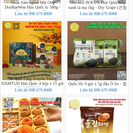
Nhân Sâm ngâm Mật Ong
Nho khô BOEUN Hàn Quốc hộp
DooRaeWon Hàn Quốc lọ 580g -
xanh lá mạ 1kg - Dry Grape (건청
Honey Ginseng Tea
포도)
Liên hệ 098.679.8008
Liên hệ 098.679.8008
Set Quà Tặng Truyền Thống
Rong biển ăn liền DAESANG Hàn
DAMTUH Hàn Quốc 4 hộp x 15 gói
Quốc lốc 9 gói x 5g dầu Ô liu - 청
- DAMTUH Gift Set
정원 올리브유 재래김
Liên hệ 098.679.8008
Liên hệ 098.679.8008