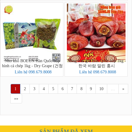
Nho khô BOEUN Hàn Quốc hộp
Hồng treo gió Hàn Quốc hộp 1kg -
hình cá chép 1kg - Dry Grape (건청
한국 바람 말린 홍시
포도)
Liên hệ 098.679.8008
Liên hệ 098.679.8008
1
2
3
4
5
6
7
8
9
10
…
»
»»
SẢN PHẨM ĐÃ XEM