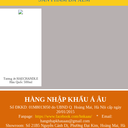
Tương ớt HAECHANDLE
Hàn Quốc 500ml
HÀNG NHẬP KHẨU Á ÂU
Số ĐKKD: 01M8013050 do UBND Q. Hoàng Mai, Hà Nội cấp ngày
20/01/2015
Fanpage:
https://www.facebook.com/hnkaau/
* Email:
hangnhapkhauaau@gmail.com
Showroom: Số 21B5 Nguyễn Cảnh Dị, Phường Đại Kim, Hoàng Mai, Hà