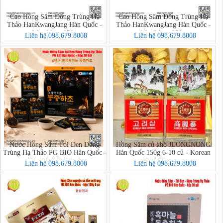
Cao Hồng Sâm Đông Trùng Hạ
Cao Hồng Sâm Đông Trùng Hạ
Thảo HanKwangJang Hàn Quốc -
Thảo HanKwangJang Hàn Quốc -
hộp 4 lọ x 250g
hộp 2 lọ x 250g
Liên hệ 098.679.8008
Liên hệ 098.679.8008
Nước Hồng Sâm Tỏi Đen Đông
Hồng Sâm củ khô JEONGNONG
Trùng Hạ Thảo PG BIO Hàn Quốc -
Hàn Quốc 150g 6-10 củ - Korean
Hộp 30 Gói (New)
Red Ginseng
Liên hệ 098.679.8008
Liên hệ 098.679.8008