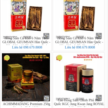
Hồng Sâm Củ Khô 6 Năm Tuổi
Hồng Sâm Củ Khô 6 Năm Tuổi
GLOBAL GEUMSAN Hàn Quốc -
GLOBAL GEUMSAN Hàn Quốc -
Hộp 300g 10 Củ (Korean Red
Hộp 300g 8 Củ (Korean Red
Liên hệ 098.679.8008
Liên hệ 098.679.8008
Ginseng)
Ginseng)
Cao Hồng Sâm Hàn Quốc
Cao Hồng Sâm Chính Phủ Hàn
ACHIMMADANG Premium 250g
Quốc KGC Jung Kwan Jang ROYAL
Nguyên Chất 100%
240g (Nội Địa)