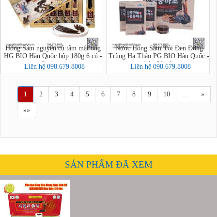
Hồng Sâm nguyên củ tẩm mật ong
Nước Hồng Sâm Tỏi Đen Đông
HG BIO Hàn Quốc hộp 180g 6 củ -
Trùng Hạ Thảo PG BIO Hàn Quốc -
hộp 30 gói
홍삼정과
Liên hệ 098.679.8008
Liên hệ 098.679.8008
1
2
3
4
5
6
7
8
9
10
…
»
»»
SẢN PHẨM ĐÃ XEM