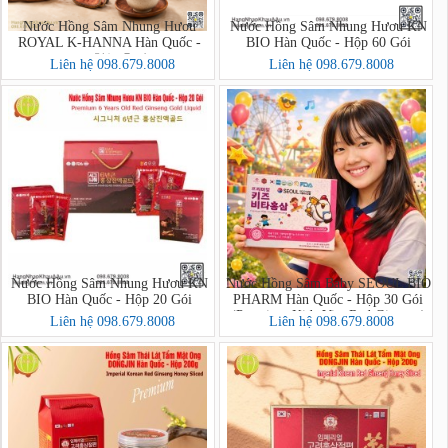
Nước Hồng Sâm Nhung Hươu
Nước Hồng Sâm Nhung Hươu KN
ROYAL K-HANNA Hàn Quốc -
BIO Hàn Quốc - Hộp 60 Gói
Hộp 30 Gói (천녹홍삼 ROYAL)
Liên hệ 098.679.8008
Liên hệ 098.679.8008
Nước Hồng Sâm Nhung Hươu KN
Nước Hồng Sâm Baby SEOUL BIO
BIO Hàn Quốc - Hộp 20 Gói
PHARM Hàn Quốc - Hộp 30 Gói
(Premium Kids Vita Red Ginseng)
Liên hệ 098.679.8008
Liên hệ 098.679.8008