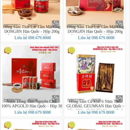
Hồng Sâm Thái Lát Tẩm Mật Ong
Hồng Sâm Thái Lát Tẩm Mật Ong
DONGJIN Hàn Quốc - Hộp 200g
DONGJIN Hàn Quốc - Hộp 200g
(Imperial Korean Red Ginseng
(Imperial Korean Red Ginseng
Liên hệ 098.679.8008
Liên hệ 098.679.8008
Honey Sliced PREMIUM)
Honey Sliced)
Nước Hồng Sâm Nguyên Chất
Hồng Sâm Củ Khô 6 Năm Tuổi
100% APGOLD Hàn Quốc - Hộp 30
GLOBAL GEUMSAN Hàn Quốc -
Gói
Hộp 300g 12-20 Củ (Korean Red
Liên hệ 098.679.8008
Liên hệ 098.679.8008
Ginseng)