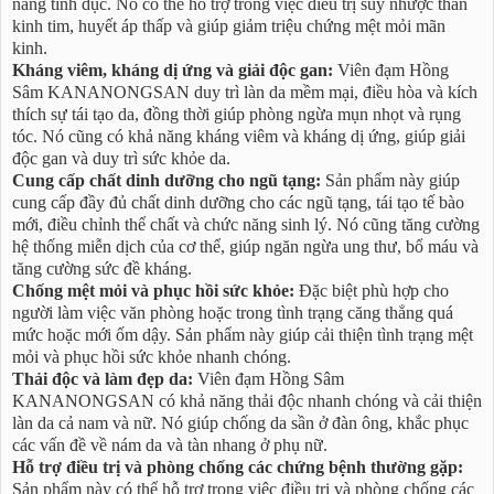
năng tình dục. Nó có thể hỗ trợ trong việc điều trị suy nhược thần
kinh tim, huyết áp thấp và giúp giảm triệu chứng mệt mỏi mãn
kinh.
Kháng viêm, kháng dị ứng và giải độc gan:
Viên đạm Hồng
Sâm KANANONGSAN duy trì làn da mềm mại, điều hòa và kích
thích sự tái tạo da, đồng thời giúp phòng ngừa mụn nhọt và rụng
tóc. Nó cũng có khả năng kháng viêm và kháng dị ứng, giúp giải
độc gan và duy trì sức khỏe da.
Cung cấp chất dinh dưỡng cho ngũ tạng:
Sản phẩm này giúp
cung cấp đầy đủ chất dinh dưỡng cho các ngũ tạng, tái tạo tế bào
mới, điều chỉnh thể chất và chức năng sinh lý. Nó cũng tăng cường
hệ thống miễn dịch của cơ thể, giúp ngăn ngừa ung thư, bổ máu và
tăng cường sức đề kháng.
Chống mệt mỏi và phục hồi sức khỏe:
Đặc biệt phù hợp cho
người làm việc văn phòng hoặc trong tình trạng căng thẳng quá
mức hoặc mới ốm dậy. Sản phẩm này giúp cải thiện tình trạng mệt
mỏi và phục hồi sức khỏe nhanh chóng.
Thải độc và làm đẹp da:
Viên đạm Hồng Sâm
KANANONGSAN có khả năng thải độc nhanh chóng và cải thiện
làn da cả nam và nữ. Nó giúp chống da sần ở đàn ông, khắc phục
các vấn đề về nám da và tàn nhang ở phụ nữ.
Hỗ trợ điều trị và phòng chống các chứng bệnh thường gặp:
Sản phẩm này có thể hỗ trợ trong việc điều trị và phòng chống các