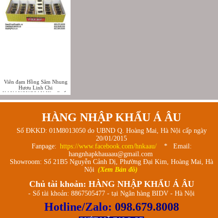
Viên đạm Hồng Sâm Nhung
Hươu Linh Chi
KANANONGSAN Hàn Quốc
120 viên - Korean Red
Ginseng Extract Soft
Capsules
HÀNG NHẬP KHẨU Á ÂU
Số ĐKKD: 01M8013050 do UBND Q. Hoàng Mai, Hà Nội cấp ngày
20/01/2015
Fanpage:
https://www.facebook.com/hnkaau/
* Email:
hangnhapkhauaau@gmail.com
Showroom: Số 21B5 Nguyễn Cảnh Dị, Phường Đại Kim, Hoàng Mai, Hà
Nội
(Xem Bản đồ)
Chủ tài khoản: HÀNG NHẬP KHẨU Á ÂU
- Số tài khoản: 8867505477 - tại Ngân hàng BIDV - Hà Nội
Hotline/Zalo:
098.679.8008