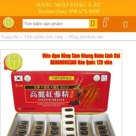
HÀNG NHẬP KHẨU Á ÂU
Hotline/Zalo: 098.679.8008
(0)
Trang chủ
»
Thực phẩm chức năng
»
Hồng sâm/thiên sâm