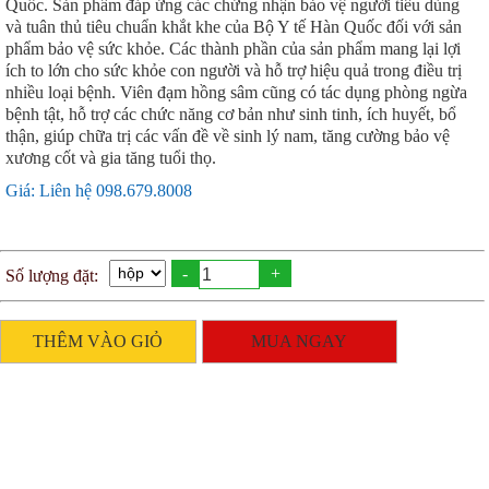
Quốc. Sản phẩm đáp ứng các chứng nhận bảo vệ người tiêu dùng
và tuân thủ tiêu chuẩn khắt khe của Bộ Y tế Hàn Quốc đối với sản
phẩm bảo vệ sức khỏe. Các thành phần của sản phẩm mang lại lợi
ích to lớn cho sức khỏe con người và hỗ trợ hiệu quả trong điều trị
nhiều loại bệnh. Viên đạm hồng sâm cũng có tác dụng phòng ngừa
bệnh tật, hỗ trợ các chức năng cơ bản như sinh tinh, ích huyết, bổ
thận, giúp chữa trị các vấn đề về sinh lý nam, tăng cường bảo vệ
xương cốt và gia tăng tuổi thọ.
Giá: Liên hệ 098.679.8008
-
+
Số lượng đặt:
THÊM VÀO GIỎ
MUA NGAY