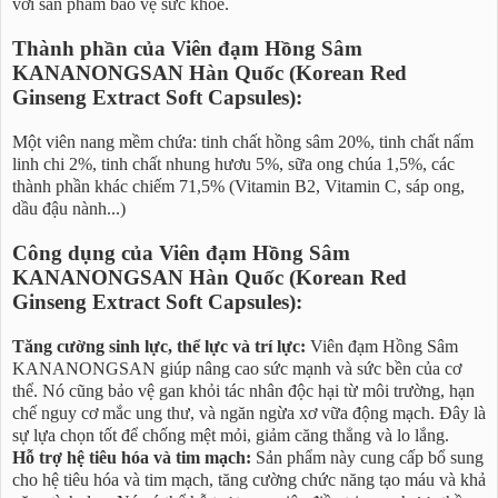
với sản phẩm bảo vệ sức khỏe.
Thành phần của Viên đạm Hồng Sâm
KANANONGSAN Hàn Quốc (Korean Red
Ginseng Extract Soft Capsules):
Một viên nang mềm chứa: tinh chất hồng sâm 20%, tinh chất nấm
linh chi 2%, tinh chất nhung hươu 5%, sữa ong chúa 1,5%, các
thành phần khác chiếm 71,5% (Vitamin B2, Vitamin C, sáp ong,
dầu đậu nành...)
Công dụng của Viên đạm Hồng Sâm
KANANONGSAN Hàn Quốc (Korean Red
Ginseng Extract Soft Capsules):
Tăng cường sinh lực, thể lực và trí lực:
Viên đạm Hồng Sâm
KANANONGSAN giúp nâng cao sức mạnh và sức bền của cơ
thể. Nó cũng bảo vệ gan khỏi tác nhân độc hại từ môi trường, hạn
chế nguy cơ mắc ung thư, và ngăn ngừa xơ vữa động mạch. Đây là
sự lựa chọn tốt để chống mệt mỏi, giảm căng thẳng và lo lắng.
Hỗ trợ hệ tiêu hóa và tim mạch:
Sản phẩm này cung cấp bổ sung
cho hệ tiêu hóa và tim mạch, tăng cường chức năng tạo máu và khả