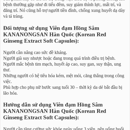
bệnh thường gặp như đi tiểu đêm, suy giảm thính lực, mất trí, và
đãng trí. Nó cũng hỗ trợ người tiền đình, chống xung huyết dạ dày
và tá tràng.
Đối tượng sử dụng Viên đạm Hồng Sâm
KANANONGSAN Hàn Quốc (Korean Red
Ginseng Extract Soft Capsules):
Người cần nâng cao sức đề kháng.
Người già suy nhược hoặc đang trong quá trình điều trị bệnh.
Người mắc bệnh tim mạch, huyết áp cao, suy gan, suy thận, ung
thư.
Những người có hệ tiêu hóa kém, mệt mỏi, căng thẳng trong công
việc.
Phù hợp cho phụ nữ bước sang tuổi 30 – thời kỳ da dẻ bắt đầu bị
lão hóa.
Hướng dẫn sử dụng Viên đạm Hồng Sâm
KANANONGSAN Hàn Quốc (Korean Red
Ginseng Extract Soft Capsules):
Người cần tăng cường sức khỏe ngày uống 3 viên, nên uống buổi