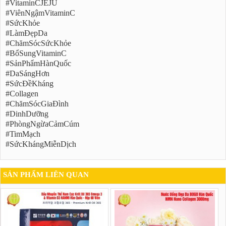
#VitaminCJEJU
#ViênNgậmVitaminC
#SứcKhỏe
#LàmĐẹpDa
#ChămSócSứcKhỏe
#BổSungVitaminC
#SảnPhẩmHànQuốc
#DaSángHơn
#SứcĐềKháng
#Collagen
#ChămSócGiaĐình
#DinhDưỡng
#PhòngNgừaCảmCúm
#TimMạch
#SứcKhángMiễnDịch
SẢN PHẨM LIÊN QUAN