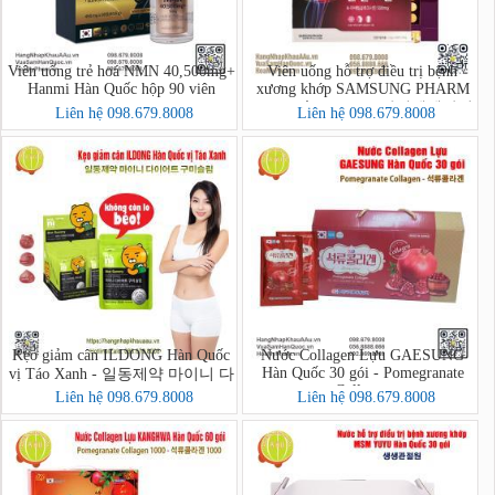
Viên uống trẻ hoá NMN 40,500mg+
Viên uống hỗ trợ điều trị bệnh
Hanmi Hàn Quốc hộp 90 viên
xương khớp SAMSUNG PHARM
Hàn Quốc 60 viên - 삼성쌩쌩관절
Liên hệ 098.679.8008
Liên hệ 098.679.8008
보단 60환
Kẹo giảm cân ILDONG Hàn Quốc
Nước Collagen Lựu GAESUNG
Hàn Quốc 30 gói - Pomegranate
vị Táo Xanh - 일동제약 마이니 다
Collagen
이어트 구미슬림
Liên hệ 098.679.8008
Liên hệ 098.679.8008