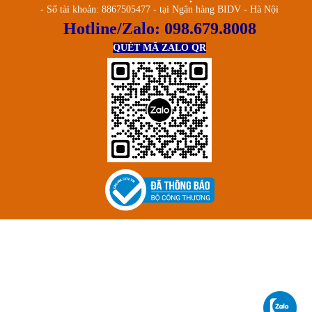
- Số tài khoản: 8867505477 - tại Ngân hàng BIDV - Hà Nội
Hotline/Zalo:
098.679.8008
QUÉT MÃ ZALO QR