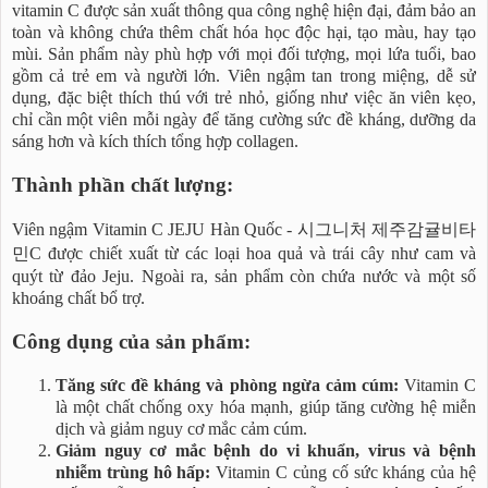
vitamin C được sản xuất thông qua công nghệ hiện đại, đảm bảo an
toàn và không chứa thêm chất hóa học độc hại, tạo màu, hay tạo
mùi. Sản phẩm này phù hợp với mọi đối tượng, mọi lứa tuổi, bao
gồm cả trẻ em và người lớn. Viên ngậm tan trong miệng, dễ sử
dụng, đặc biệt thích thú với trẻ nhỏ, giống như việc ăn viên kẹo,
chỉ cần một viên mỗi ngày để tăng cường sức đề kháng, dưỡng da
sáng hơn và kích thích tổng hợp collagen.
Thành phần chất lượng:
Viên ngậm Vitamin C JEJU Hàn Quốc - 시그니처 제주감귤비타
민C được chiết xuất từ các loại hoa quả và trái cây như cam và
quýt từ đảo Jeju. Ngoài ra, sản phẩm còn chứa nước và một số
khoáng chất bổ trợ.
Công dụng của sản phẩm:
Tăng sức đề kháng và phòng ngừa cảm cúm:
Vitamin C
là một chất chống oxy hóa mạnh, giúp tăng cường hệ miễn
dịch và giảm nguy cơ mắc cảm cúm.
Giảm nguy cơ mắc bệnh do vi khuẩn, virus và bệnh
nhiễm trùng hô hấp:
Vitamin C củng cố sức kháng của hệ