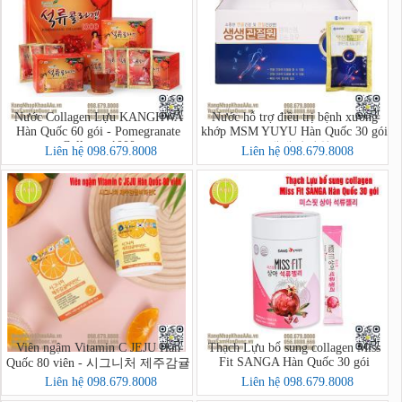
Nước Collagen Lựu KANGHWA
Nước hỗ trợ điều trị bệnh xương
Hàn Quốc 60 gói - Pomegranate
khớp MSM YUYU Hàn Quốc 30 gói
Collagen 1000
- 생생관절원
Liên hệ 098.679.8008
Liên hệ 098.679.8008
Viên ngậm Vitamin C JEJU Hàn
Thạch Lựu bổ sung collagen Miss
Fit SANGA Hàn Quốc 30 gói
Quốc 80 viên - 시그니처 제주감귤
비타민C
Liên hệ 098.679.8008
Liên hệ 098.679.8008