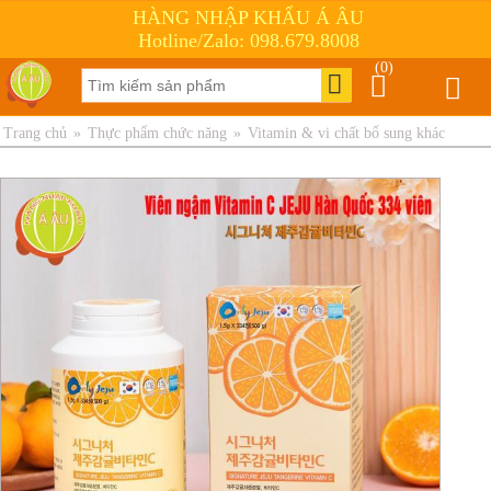
HÀNG NHẬP KHẨU Á ÂU
Hotline/Zalo: 098.679.8008
(0)
Trang chủ
»
Thực phẩm chức năng
»
Vitamin & vi chất bổ sung khác