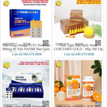
Viên Uống Omega-3 rTG Premium
Tinh Nghệ Hàn Quốc Nano
900mg 60 Viên HANMI Hàn Quốc
CURCUMIN GOLD - Hộp 100 Tép
– Bổ Tim Mạch, Não Bộ, Mắt
x 2g
Liên hệ 098.679.8008
Liên hệ 098.679.8008
Viên uống bổ mắt Vitamin A
Viên ngậm Vitamin C JEJU Hàn