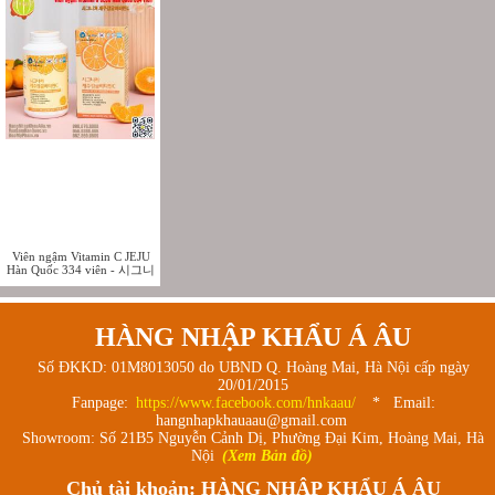
Viên ngậm Vitamin C JEJU
Hàn Quốc 334 viên - 시그니
처 제주감귤비타민C
HÀNG NHẬP KHẨU Á ÂU
Số ĐKKD: 01M8013050 do UBND Q. Hoàng Mai, Hà Nội cấp ngày
20/01/2015
Fanpage:
https://www.facebook.com/hnkaau/
* Email:
hangnhapkhauaau@gmail.com
Showroom: Số 21B5 Nguyễn Cảnh Dị, Phường Đại Kim, Hoàng Mai, Hà
Nội
(Xem Bản đồ)
Chủ tài khoản: HÀNG NHẬP KHẨU Á ÂU