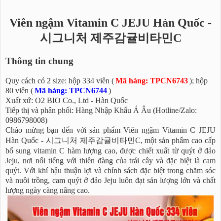
Viên ngậm Vitamin C JEJU Hàn Quốc -
시그니처 제주감귤비타민C
Thông tin chung
Quy cách có 2 size: hộp 334 viên (
Mã hàng: TPCN6743
); hộp
80 viên (
Mã hàng: TPCN6744
)
Xuất xứ: O2 BIO Co., Ltd - Hàn Quốc
Tiếp thị và phân phối: Hàng Nhập Khẩu Á Âu (Hotline/Zalo:
0986798008)
Chào mừng bạn đến với sản phẩm Viên ngậm Vitamin C JEJU
Hàn Quốc - 시그니처 제주감귤비타민C, một sản phẩm cao cấp
bổ sung vitamin C hàm lượng cao, được chiết xuất từ quýt ở đảo
Jeju, nơi nổi tiếng với thiên đàng của trái cây và đặc biệt là cam
quýt. Với khí hậu thuận lợi và chính sách đặc biệt trong chăm sóc
và nuôi trồng, cam quýt ở đảo Jeju luôn đạt sản lượng lớn và chất
lượng ngày càng nâng cao.