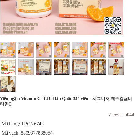
Viên ngậm Vitamin C JEJU Hàn Quốc 334 viên - 시그니처 제주감귤비
타민C
Viewer: 5044
Mã hàng: TPCN6743
Mã vạch: 8809377838054