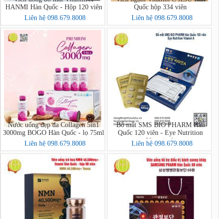
HANMI Hàn Quốc - Hộp 120 viên
Quốc hộp 334 viên
Liên hệ 098.679.8008
Liên hệ 098.679.8008
Nước uống đẹp da Collagen 5in1
Bổ mắt SMS BIO PHARM Hàn
3000mg BOGO Hàn Quốc - lọ 75ml
Quốc 120 viên - Eye Nutrition
Vitamin A
Liên hệ 098.679.8008
Liên hệ 098.679.8008